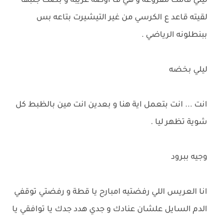
ليلي قامت مفزوعة و هي ف اوضة غريبة و بصت جنبها
لقيته قاعد ع الكرسي من غير التيشيرت بتاعه بس
ببنطلونه الرياضي .
ليلي بخضه
انت ... انت بتعمل اية هنا و بعدين انت مين بالظبط كل
شوية تظهر ليا .
وجيه ببرود
انا العريس اللي رفضتيه امبارح يا قطة و رفضتي توقفي
الدم السايل علشان عنادك و جدي هدد جدك يا توافقي يا