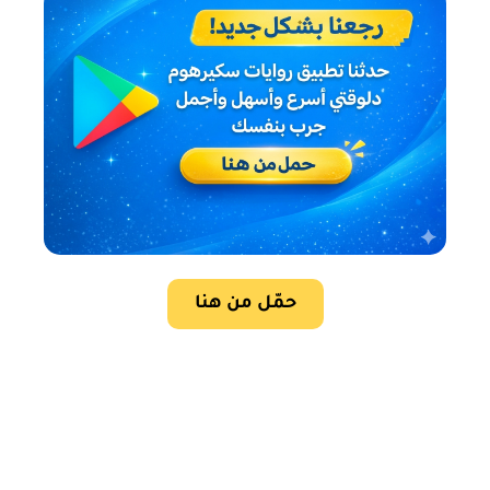
حمّل من هنا