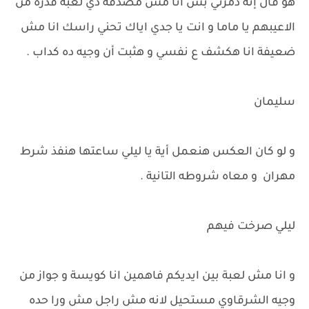
هو قال إنه دمرني بس انا مش مصدقه دي لعبة قذرة من
الاعيبهم يا ماما و انت يا جدي اياك تحني راسك انا مش
ضعيفة انا هكشف ع نفسي و هثبت أن وجيه ده كداب .
سليمان
و لو كان العكس هنعمل أية يا ليلي ساعتها هنفذ شرط
مهران و معاه شروطه التانية .
ليلي صرخت فيهم
و انا مش لعبة بين ايديكم فاهمين انا كويسة و جواز من
وجيه الشرقاوي مستحيل لانه مش راجل مش ورا حده