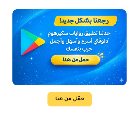
حمّل من هنا