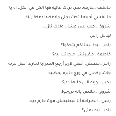
فاطمة: ـ عارفة، بس بردك غالية هيا الكل في الكل. اه يا
ما نفسي أجيبها تحت رجلي وادعكها دعكة زينة.
شروق: ـ طب بس عشان ولدك نازل.
ليدخل رامز.
رامز: ـ إيه؟ لساتكم بتحكوا؟
فاطمة: ـ مغيرتش خلجاتك ليه؟
رامز: ـ معلش، أصلي لازم أرجع السرايا لحازم، أصل مرته
جات، وكمان في ورج عايزه يمضيه.
رحيل: ـ وإيه اللي جابها دي؟
شروق: ـ خلاص ياله نروحوا.
رحيل: ـ الصراحة أنا مبطيجش مرت حازم ديه.
رامز: ـ ليه يعني؟