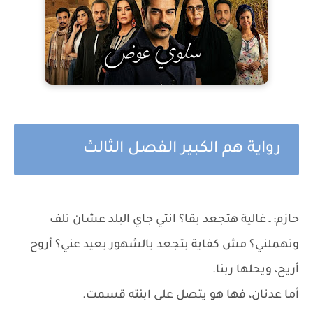
رواية هم الكبير الفصل الثالث
حازم: ـ غالية هتجعد بقا؟ انتي جاي البلد عشان تلف
وتهملني؟ مش كفاية بتجعد بالشهور بعيد عني؟ أروح
أريح، ويحلها ربنا.
أما عدنان، فها هو يتصل على ابنته قسمت.