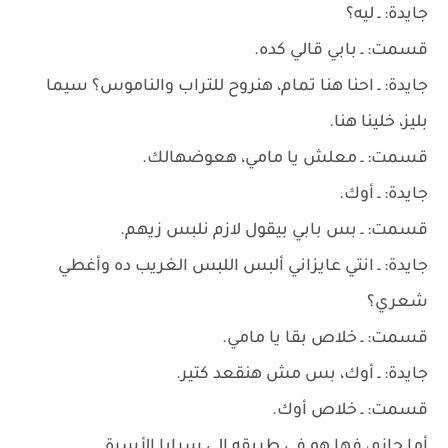
جايدة: ـ ليه؟
قسمت: ـ بابي قالي كده.
جايدة: ـ احنا هنا تمام، هنروح للتراب والناموس؟ سيما
بليز، خلينا هنا.
قسمت: ـ معلش يا مامي، هعوضهالك.
جايدة: ـ أوك.
قسمت: ـ بس بابي بيقول لازم نلبس زيهم.
جايدة: ـ انتي عايزاني ألبس اللبس الغريب ده وأغطي
شعري؟
قسمت: ـ خلاص بقا يا مامي.
جايدة: ـ أوك، بس مش هنقعد كتير.
قسمت: ـ خلاص أوك.
أما حازم، فها هو في طريقه إلى سرايا الأسرة.