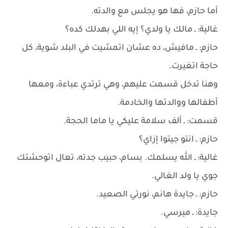
أما حازم، فها هو يجلس مع والدته.
غالية: ـ مالك يا ولدي؟ إيه اللي بهدلك كده؟
حازم: ـ مافيش، ده عشان اتمشيت في البلد شوية، كل
حاجة اتغيرت.
وهنا تدخل قسمت عليهم، وهي ترتدي عباءة، ومعها
أطفالها ووالدتها والخادمة.
قسمت: ـ ألف سلامة عليكي يا ماما الحجة.
حازم: ـ انتو جيتوا إزاي؟
غالية: ـ الله يسلمك. بسام، حبيب جدته، تعال اتوحشتك
جوي يا ولد الغالي.
حازم: ـ جايدة هانم، نورتي الصعيد.
جايدة: ـ ميرسي.