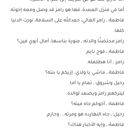
أما في منزل العمدة، فها هو رامز قد وصل ومعه إخوته.
فاطمة: ـ رامز الغالي، حمدالله على السلامة، نورت الدنيا
كلها.
رامز محتضنًا والدته: ـ منورة بناسها، أمال أبوي فين؟
فاطمة: ـ فوج نايم.
رامز: ـ أنا هطلعله.
فاطمة: ـ ماشي يا ولدي. إزيكم يا بنته؟
رحيل وشروق: ـ تمام يا أما.
ليتركهم رامز ويصعد لوالده.
فاطمة: ـ أخوكم جاه ميته؟
رحيل: ـ جاه النهارده هو ومرته... وحازم.
فاطمة: ـ وإيه الأخبار هناك؟