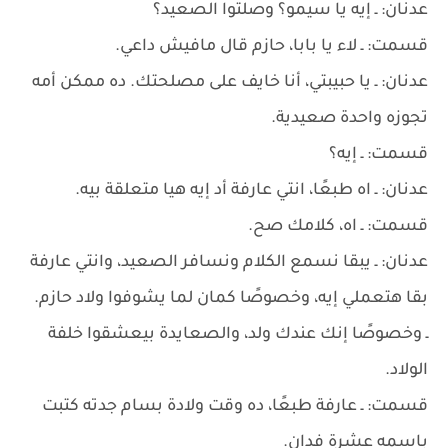
عدنان: ـ إيه يا سيمو؟ وصلتوا الصعيد؟
قسمت: ـ لاء يا بابا، حازم قال مافيش داعي.
عدنان: ـ يا حبيبتي، أنا خايف على مصلحتك. ده ممكن أمه
تجوزه واحدة صعيدية.
قسمت: ـ إيه؟
عدنان: ـ اه طبعًا، انتي عارفة أد إيه هيا متعلقة بيه.
قسمت: ـ اه، كلامك صح.
عدنان: ـ يبقا نسمع الكلام ونسافر الصعيد، وانتي عارفة
بقا هتعملي إيه، وخصوصًا كمان لما يشوفوا ولاد حازم.
ـ وخصوصًا إنك عندك ولد، والصعايدة بيعشقوا خلفة
الولاد.
قسمت: ـ عارفة طبعًا، ده وقت ولادة بسام جدته كتبت
باسمه عشرة فدان.