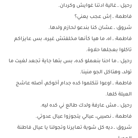
رحيل: ـ غالية ادتنا غوايش وكردان.
فاطمة: ـ إش عجب يعني؟
شروق: ـ عشان كنا بندعو لحازم ولدها.
فاطمة: ـ اه، ما هيا كأنها مخلفتش غيره، بس عايزاكم
تاكلوا بعجلها حلاوة.
رحيل: ـ ما احنا بنعملو كده، بس بتها جاية تجعد لغيت ما
تولد، وهتاكل الجو منينا.
فاطمة: ـ اوعوا تتكلموا كده جدام أخوكم، أصله عاشج
العيلة كلها.
رحيل: ـ مش عارفة ولدك طالع ني كده ليه.
فاطمة: ـ نصيبي، عيالي يتجوزوا عيال عدوتي.
شروق: ـ ديه كل شوية تعايرنا وتجولنا يا عيال فاطنة