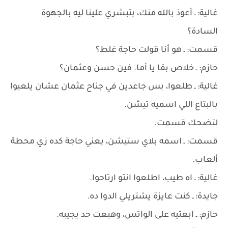
غالية: ـ أعوذ بالله منك، بتبشري علينا ليه بالجهوة
السادة؟
قسمت: ـ هو أنا قولت حاجة غلط؟
حازم: ـ خلاص بقا يا أما. فين حسن وعثمان؟
غالية: ـ طلعوا، بس جاعدين في جناح عثمان عشان يلعبوا
بالبتاع اللي اسميه تيشن.
لتضحك قسمت.
قسمت: ـ اسمه بلاي ستيشن، يعني حاجة كده زي محطة
ألعاب.
غالية: ـ اه طيب، اطلعوا انتو ارتاحوا.
جايدة: ـ كنت عايزة يشتريلي الدوا ده.
حازم: ـ ابعتيه على الواتس، وهبعت حد يجيبه.