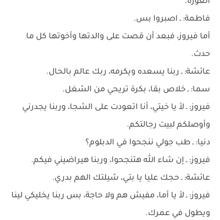
العورة.
فاطمة: ـ اصبروا بس.
أما فيروز، فبعد أن قصت على والدتها وأخوتها كل ما
حدث.
عائشة: ـ ربنا يسعده ويكرمه، ربك عالم بالحال.
سما: ـ خلاص بقا، بكرة تريحي من الشغل.
فيروز: ـ لأ يا خيتي، أنا اتعودت على الشجا، وربنا يجدرني
وأوصلكم لبيت رجالتكم.
دنيا: ـ طب جولي ننجحوا في الدبلوم؟
فيروز: ـ إن شاء الله هتنجحوا، وربنا هيراضيني فيكم.
عائشة: ـ حجك عليا يا بتي، شيلتك الهم بدري.
فيروز: ـ لأ يا أما، مفيش هم ولا حاجة، بس ربنا يخليكي لينا
ويطول في عمرك.