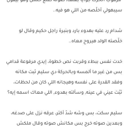
مرهوب اتحرك جوايا بعنف، صوته طلع خشن وهو بيقول
سيبهولي أخلّصه من اللي هو فيه..
شدام رد عليه بهدوء بارد وبنبرة راجل حكيم وقال لو
خلّصته الولد هيروح معاه..
خدت نفس ببطء وقربت نص خطوة، إيدي مرفوعة قدامي
بس من غير ما ألمسه وبالحركة دي سليم ثبت مكانه
وفقد القدرة على نفسه وهيجانه اللي كان من لحظات،
ثبّت عيني في عينه, وسألته بهدوء, اللي معاك اسمه إيه؟
سليم سكت، بس وشه شدّ أكتر، عرقه نزل على صدغه،
وبعدين صوته خرج بس مكانش صوته وقال ملكش