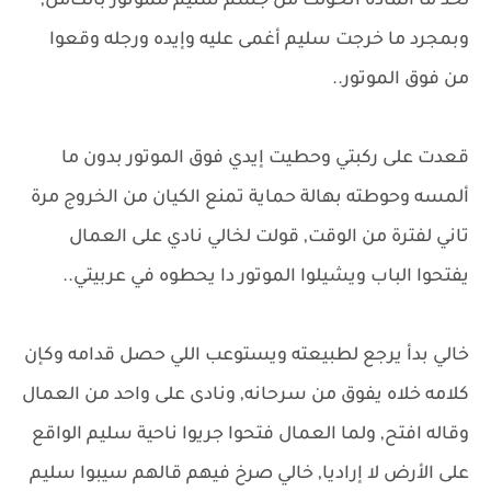
لحد ما المادة اتحولت من جسم سليم للموتور بالكامل,
وبمجرد ما خرجت سليم أغمى عليه وإيده ورجله وقعوا
من فوق الموتور..
قعدت على ركبتي وحطيت إيدي فوق الموتور بدون ما
ألمسه وحوطته بهالة حماية تمنع الكيان من الخروج مرة
تاني لفترة من الوقت, قولت لخالي نادي على العمال
يفتحوا الباب ويشيلوا الموتور دا يحطوه في عربيتي..
خالي بدأ يرجع لطبيعته ويستوعب اللي حصل قدامه وكإن
كلامه خلاه يفوق من سرحانه, ونادى على واحد من العمال
وقاله افتح, ولما العمال فتحوا جريوا ناحية سليم الواقع
على الأرض لا إراديا, خالي صرخ فيهم قالهم سيبوا سليم