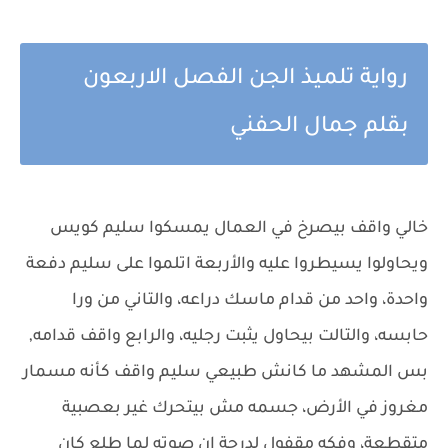
رواية تلميذ الجن الفصل الاربعون
بقلم جمال الحفني
خالي واقف بيصرخ في العمال يمسكوا سليم كويس
ويحاولوا يسيطروا عليه والأربعة اتلموا على سليم دفعة
واحدة، واحد من قدام ماسك دراعه، والتاني من ورا
حابسه، والتالت بيحاول يثبت رجليه، والرابع واقف قدامه,
بس المشهد ما كانش طبيعي سليم واقف كأنه مسمار
مغروز في الأرض، جسمه مش بيتحرك غير بعصبية
متقطعة، وفكه مقفول لدرجة إن صوته لما طلع كان