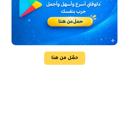
حمّل من هنا