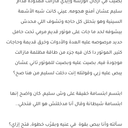
بصيت في أركان الورشة وإيدي مازالت ممدودة قدام
سليم عشان أمنع هجومه, عيني كانت شبه الاّشعة
السينية وهو بتحلل كل حاجه وتشوف اللي محدش
بيشوفه لحد ما جات على موتور قديم مرمي تحت حامل
حديد مرصوصه عليه العدة والأدوات وخرق قديمة وحاجات
كتير, الموتور دا كان فيه جزء من طاقة مظلمة مازالت
موجودة فيه, بصيت عليه وبصيت للموتور تاني عشان
يبص عليه زيي وقولتله إنت دخلت لسليم من هنا صح؟
ابتسم ابتسامة خفيفة على وش سليم, كان واضح إنها
ابتسامة شيطانة وقال أنا مدخلتش هو اللي فتحلي..
سألته وأنا ببص بقوة في عنيه وبقرّب خطوة, فتح إزاي؟