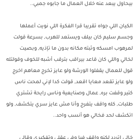
بيحاول يبعد عنه خلال العمال ما جابوه جمبي..
الكيان اللي جواه تقريبا قرا الفكرة اللي نويت أعملها
وجسم سليم كان بيلف ويستعد للهرب, بسرعة قولت
لمرهوب امسكه وثبته مكانه بدون ما تإذيه, وبصيت
لخالي واللي كان قاعد بيراقب بترقب أشبه للخوف وقولتله
قول للعمال يقفلوا الورشة ولو عايز تخرج معاهم اخرج
ولو عايز تقعد معايا اقعد, قولت كدا لإني لمحت ناس
كتير وقفت بره, عمال وصنايعية وناس رايحة تشتري
طلبات, كله واقف يتفرج وأنا مش عايز سري يتكشف, ولو
اتكشف لحد فخالي هو أنسب واحد..
خالي اتردد لكنه واقف فيا وفي عقلي وتفكيري وقالي