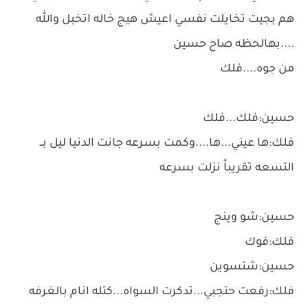
هم بجيت تخايلت نفسي اعيش هيج خاله اتخبل والله
....بهالحظه صاح حسين
من جوه....فلك
حسين:فلك...فلك
فلك:ها عيني...ها....وكمت بسرعه جانت الدنيا ليل بــ
التسعه تقريباً نزلت بسرعه
حسين:شو وينج
فلك:فوك
حسين:شتسوين
فلك:رفعت حتجبي...تدكرت السواه...كتله انام بالغرفه