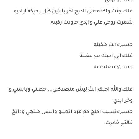
حسين:هواي
فلك:جنت واكفه على الدرج اخر بايتين كبل بحركه اراديه
شمرت روحي علي وايدي حاوذت ركبته
حسين:انتِ مخبله
فلك:اني احبك مو مخبله
حسين:مصلحجيه
فلك:والله احبك انتَ ليش متصدكني....حضني وباسني و
وخر ايدي
حسين:نسيت اكلج كم مره اتصلو وانسى ملتهي ودايخ
خالتج خابرت