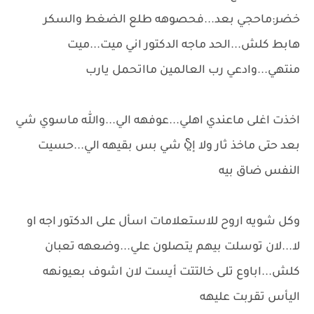
خضر:ماحجي بعد...فحصوهه طلع الضغط والسكر
هابط كلش...الحد ماجه الدكتور اني ميت...ميت
منتهي...وادعي رب العالمين مااتحمل يارب
اخذت اغلى ماعندي اهلي...عوفهه الي...والله ماسوي شي
بعد حتى ماخذ ثار ولا إჂ̤ شي بس بقيهه الي...حسيت
النفس ضاق بيه
وكل شويه اروح للاستعلامات اسأل على الدكتور اجه او
لا...لان توسلت بيهم يتصلون علي...وضعهه تعبان
كلش...اباوع تلى خالتتت أيست لان اشوف بعيونهه
اليأس تقربت عليهه