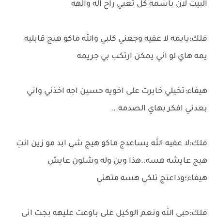
البيت لان باسمه كل تعبي راح اله والهه
فلك:يايمه لا عفيه وجعني كلبي والله ماكو هيج قابليه
يمه هاي لو اني يمكن ارتكب بي جريمه
هيفاء:تخيلي خابرت على اخويه حسين اجه اخذني واني
بعدني افكر بهاي الصدمه...
فلك:لا عفيه الله يساعدج ماكو هيج شي ابد مو زين انتِ
هيج عايشه هسه..هذا وين وله وشلون عايش
هيفاء؛وداعتج تلكي هسه متهني
فلك:حبي الله ونعم الوكيل علي باوعت عليهه بجت اني