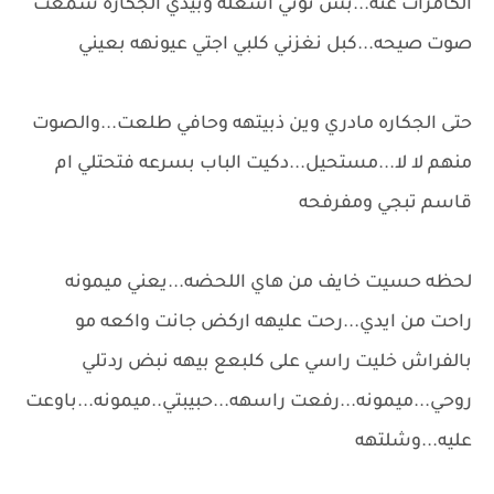
الكامرات عنه...بس توني اشغله وبيدي الجكاره سمعت
صوت صيحه...كبل نغزني كلبي اجتي عيونهه بعيني
حتى الجكاره مادري وين ذبيتهه وحافي طلعت...والصوت
منهم لا لا...مستحيل...دكيت الباب بسرعه فتحتلي ام
قاسم تبجي ومفرفحه
لحظه حسيت خايف من هاي اللحضه...يعني ميمونه
راحت من ايدي...رحت عليهه اركض جانت واكعه مو
بالفراش خليت راسي على كلبعع بيهه نبض ردتلي
روحي...ميمونه...رفعت راسهه...حبيبتي..ميمونه...باوعت
عليه...وشلتهه