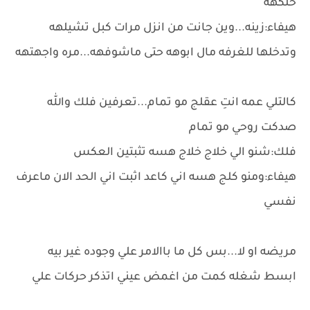
حلكهه
هيفاء:زينه...وين جانت من انزل مرات كبل تشيلهه
وتدخلها للغرفه مال ابوهه حتى ماشوفهه...مره واجهتهه
كالتلي عمه انتِ عقلج مو تمام...تعرفين فلك والله
صدكت روحي مو تمام
فلك:شنو الي خلاج خلاج هسه تثبتين العكس
هيفاء:ومنو كلج هسه اني كاعد اثبت اني الحد الان ماعرف
نفسي
مريضه او لا...بس كل ما باالامر علي وجوده غير بيه
ابسط شغله كمت من اغمض عيني اتذكر حركات علي