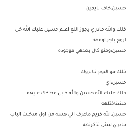
حسين:خاف نايمين
فلك:والله مادري يجوز اللع اعلم حسين عليك الله خل
اروح باجر اوفهه
حسين:ومنو كال بعدهي موجوده
فلك:مو اليوم خابروك
حسين:اي
فلك:عليك الله حسين والله كلبي مطكك عليهه
مشتاقتلهه
حسين:الله كريم ماعرف اني هسه من اول مدخلت الباب
مادري ليش تذكرتهه