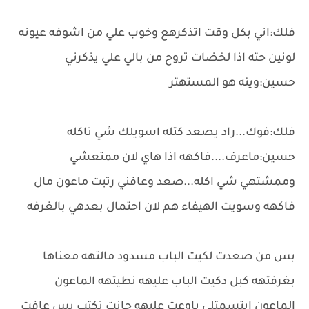
فلك:اني بكل وقت اتذكرهع وخوب علي من اشوفه عيونه
لونين حته اذا لخضات تروح من بالي علي يذكرني
حسين:وينه هو المستهتر
فلك:فوك...راد يصعد كتله اسويلك شي تاكله
حسين:ماعرف....فاكهه اذا هاي لان ممتعشي
وممشتهي شي اكله...صعد وعافني رتبت ماعون مال
فاكهه وسويت الهيفاء هم لان احتمال بعدهي بالغرفه
بس من صعدت لكيت الباب مسدود مالتهه معناها
بغرفتهه كبل دكيت الباب عليهه نطيتهه الماعون
الماعون ابتسمتلي باوعت عليهه جانت تكتب بس عافت