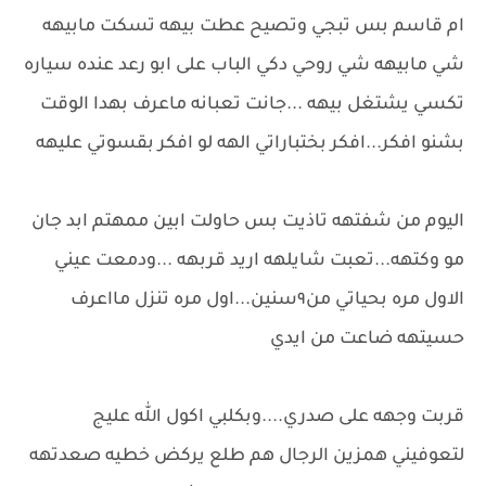
ام قاسم بس تبجي وتصيح عطت بيهه تسكت مابيهه
شي مابيهه شي روحي دكي الباب على ابو رعد عنده سياره
تكسي يشتغل بيهه ...جانت تعبانه ماعرف بهدا الوقت
بشنو افكر...افكر بختباراتي الهه لو افكر بقسوتي عليهه
اليوم من شفتهه تاذيت بس حاولت ابين ممهتم ابد جان
مو وكتهه...تعبت شايلهه اريد قربهه ...ودمعت عيني
الاول مره بحياتي من٩سنين...اول مره تنزل مااعرف
حسيتهه ضاعت من ايدي
قربت وجهه على صدري....وبكلبي اكول الله عليج
لتعوفيني همزين الرجال هم طلع يركض خطيه صعدتهه