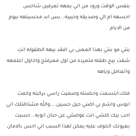
بنفس الوقت ورود من اني يمهه تعرفين شاخس
احسهه ام الي وصديقه وحبيبه...بس ابد محسيتهه بيوم
من الايام
بنتي مو بنتي بهذا المعنى بي افقد بيهه الطفوله انتِ
شفت بيج طفله متمرده من اول معرفتج واحاول اعلمهه
واتعامل وياهه
فلك:ابتسمت وحضنته وصميت راسي بركبته وكمت
ابوس واشم بي اضني حيل حسين....والله مشتاقتلك اني
احب بيك كلشي انت عوضتني عن حنان ابويه...حسيت
بعيونك الخوف عليه يمكن لهذا السبب اني احس بالامان