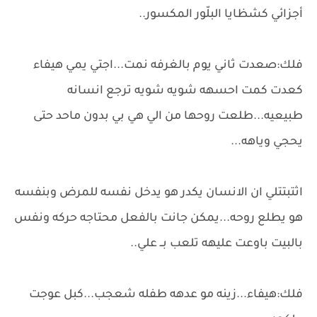
أجزائي كشظايا البلّور المكسور..
فلك:صعدت ثاني يوم بالغرفه نمت...اجتي يمي هيفاء
كعدت كمت احسهه شويه شويه ترجع انسانه
طبيعيه...طلعت روحها من الي هي بي بدون ماحد حتى
يحجي وياهه...
اثتبتتلي ان الانسان يكدر هو يدخل نفسه للمرض وبنفسه
هو يطلع روحه...يمكن جانت بالفعل محتاجه حركه ونفس
بالبيت باوعت عليهه تلعب بــ علي..
فلك:هيفاء...زينه مو عدهه طفله شعجب...كبل عوجت