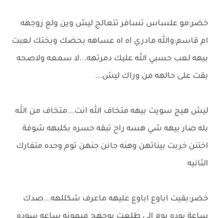
خضر:مو علساس تسافر تتعالج ليش وين ولع زوجهه
ام قاسم:والله مادري اه اه عساهه بحضك وبختك لعبت
بيهه لعب حسبي الله عليك دمرتهه...لا سمعه ولاصحه
بقت على حالهه من وراك ليش...
ليش هيج سويت بيهه متخاف الله انت...متخاف من الله
بله صار بيهه شي هسه راح تبقه حسره بكلبهه شوفة
اختنن خربت بيناتهن وهنه جانن جنهن توم وحده متفارك
الثانيه
خضر:بقيت اباوع اباوع عليهه ماعرف شكللهه...صدك
ساعة يوده يوم الي طلعت بوجهج ميمونه ساعه سوده