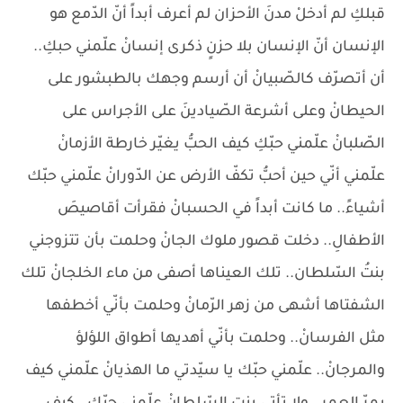
قبلكِ لم أدخلْ مدنَ الأحزان لم أعرف أبداً أنّ الدّمع هو
الإنسان أنّ الإنسان بلا حزنٍ ذكرى إنسانْ علّمني حبكِ..
أن أتصرّف كالصّبيانْ أن أرسم وجهك بالطبشور على
الحيطانْ وعلى أشرعة الصّيادينَ على الأجراس على
الصّلبانْ علّمني حبّكِ كيف الحبُّ يغيّر خارطة الأزمانْ
علّمني أنّي حين أحبُّ تكفّ الأرض عن الدّورانْ علّمني حبّك
أشياءً.. ما كانت أبداً في الحسبانْ فقرأت أقاصيصَ
الأطفالِ.. دخلت قصور ملوك الجانْ وحلمت بأن تتزوجني
بنتُ السّلطان.. تلك العيناها أصفى من ماء الخلجانْ تلك
الشفتاها أشهى من زهر الرّمانْ وحلمت بأنّي أخطفها
مثل الفرسانْ.. وحلمت بأنّي أهديها أطواق اللؤلؤ
والمرجانْ.. علّمني حبّك يا سيّدتي ما الهذيانْ علّمني كيف