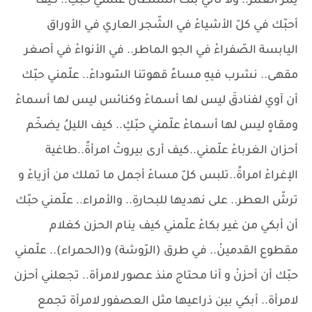
يمرّ العمر.. ولا تأتي بنت السّلطانْ علّمني حبّكِ.. كيف
أحبّك في كلّ الأشياءْ في الشّجر العاري في الأوراق
اليابسة الصّفراءْ في الجو الماطر.. في الأنواءْ في أصغر
مقهى.. نشرب فيهِ مساءً قهوتنا السّوداءْ.. علّمني حبّك
أن آوي لفنادقَ ليس لها أسماءْ وكنائس ليس لها أسماءْ
ومقاهٍ ليس لها أسماءْ علّمني حبّكِ.. كيف الليلُ يضخّم
أحزان الغرباءْ علّمني..كيف أرى بيروتْ امرأةً..طاغية
الإغراءْ امراةً..تلبس كلّ مساءْ أجمل ما تملك من أزياءْ و
ترشّ العطر.. على نهديها للبحارةِ.. والأمراء.. علّمني حبّك
أن أبكي من غير بكاءْ علّمني كيف ينام الحزن كغلام
مقطوع القدمينْ.. في طرق (الرّوشة) و(الحمراء).. علّمني
حبّك أن أحزنْ و أنا محتاج منذ عصور لامرأة.. تجعلني أحزن
لامرأة.. أبكي بين ذراعيها مثل العصفور لامرأة تجمع