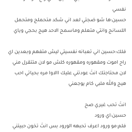
نفسي
حسين:ها شو ضجتي لعد اني شكد متحملج ومتحمل
اللسانج وانتي متعلم وماسمح الاحد هيج بحجي وياي
فلك:حسين اني تعبانه نفسيتي ليش متفهم وبعدين اي
راح اموت ومقهوره ومقهوره كلش مو لان متتقرل مني
لان محتاجتك انتَ عودتني عليك االاوا مره بحياتي احب
هيج والله ملبي كام يوجعني
انتَ تحب غيري صح
حسين:اي ورود
فلم:مو ورود اعرف تحبهه الورود بس انتَ تخون حبيتني