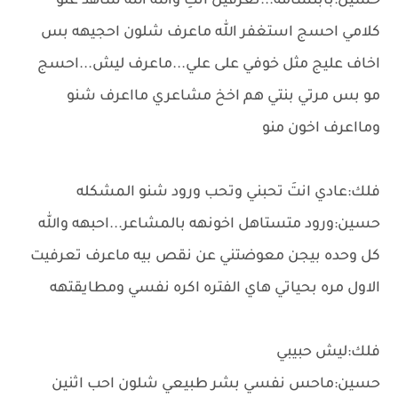
حسين:بابتسامه...تعرفين انتِ والله الله شاهد علو
كلامي احسج استغفر الله ماعرف شلون احجيهه بس
اخاف عليج مثل خوفي على علي...ماعرف ليش...احسج
مو بس مرتي بنتي هم اخخ مشاعري مااعرف شنو
ومااعرف اخون منو
فلك:عادي انتَ تحبني وتحب ورود شنو المشكله
حسين:ورود متستاهل اخونهه بالمشاعر...احبهه والله
كل وحده بيجن معوضتني عن نقص بيه ماعرف تعرفيت
الاول مره بحياتي هاي الفتره اكره نفسي ومطايقتهه
فلك:ليش حبيبي
حسين:ماحس نفسي بشر طبيعي شلون احب اثنين