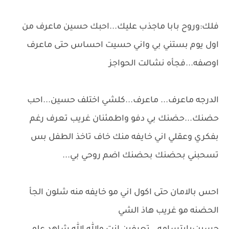
فلك:وروح بابا ماجذب عليك...احبك حسين ماعرف من
اول يوم بستني بي واني حسيت احساس حتى ماعرف
اوصفه...فجأه نشالت الحواجز
الدرجه ماعرف... ماعرف...كلشي اختلف حسين...احب
حضنك...حضنك بي دفو واطمئنان غريب تعرف رغم
بفكري وعقلي اني خايفه منك خاف تاخذ الطفل بس
تسحبني بحضنك بحضنك اضم روحي بي...
احس بالامان حتى اكول اني مو خايفه منه شلون الجأ
الحضنه مو غريب هاذ الشي