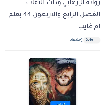
رواية الإرهابي وذات النقاب
الفصل الرابع والاربعون 44 بقلم
ام غايب
GeGe
منذ عام