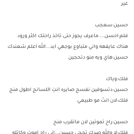
غير
حسين:سعجب
فلم:احسن....ماعرف يجوز حتى تاخذ راحتك اكثر ورود
هناك عايفهه واني متباوع بوجهي ابد...الله اعلم شعندك
حسين:هاي ويه منو دتحجين
فلك:وياك
حسين:دتسوفين نفسج صايره انتِ اللسانج اطول منج
فلك:لان انتَ مو طبيعي
حسين:راح تموتين لان ماتقرب منح
فلك:لا والله صدك تحجي حسين...اني راح اموت وكاتله