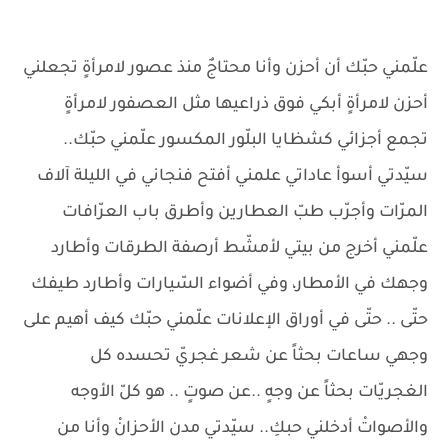
علّمني حبّك أن أحزن وأنا محتاجٌ منذ عصور لامرأةٍ تجعلني
أحزن لامرأةٍ أبكي فوق ذراعيها مثل العصفور لامرأةٍ
تجمع أجزائي كشظايا البلّور المكسور علّمني حبّك..
سيّدتي أسوأ عاداتي علمني أفتح فنجاني في الليلة آلاف
المرّات وأجرّب طبّ العطارين وأطرق باب العرّافات
علّمني أخرج من بيتي لأمشّط أرصفة الطرقات وأطارد
وجهك في الأمطار، وفي أضواء السّيارات وأطارد طيفك
حتّى .. حتّى في أوراق الإعلانات علّمني حبّك كيف أهيم على
وجهي ساعات بحثاً عن شعر غجريّ تحسده كل
الغجريّات بحثاً عن وجهٍ ..عن صوتٍ .. هو كلّ الأوجه
والأصواتْ أدخلني حبكِ.. سيّدتي مدن الأحزانْ وأنا من