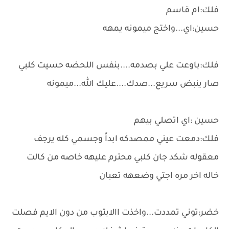
فلك:ام قاسم
حسين:اي...واختج ميمونه يمهه
فلك:باوعت علي بصدمه....بنفس اللحضه حسيت كلبي
صار ينبض سريع...صدك....عليك الله...ميمونه
حسين :اي اتصلي بيهم
فلك:دمعت عيني ممصدكه ابداً وجسمي كله يرجف
معقوله شكد جان كلبي محترم عليهه خاصه من كالت
خاله اخر مره اجتي وضعهه تعبان
خضر:توني تمددت...واخذت االابتوب من دون الايم فصلت