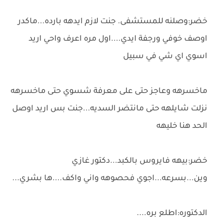
خضر:وصلنه للمستشفى. جنت لازم ايدهه بارده...ماكدر
اوصف خوفي ورجفة ايدي....اول مره اعرف واحي اريد
اسوي اي شي في سبيل
ماخسرهه وعاجز حتى على معرفة شسوي حتى ماخسرهه
نزلت شايلهه حتى مانتضر السديه...جنت بس اريد اوصل
الحد هنا خليهه
خضر:بيهه فايروس بالكبد...دكتور غازي
وين...بسرعه...اجوي فحصوهه واني واكف....ها بشري...
الدكتوره:اطلع بره....