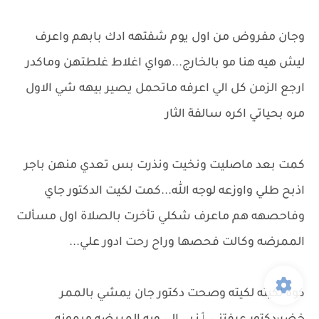
وجان مفروض من اول يوم شفتهه ادك بابهم واعرف
ليش هيه هنا مو بالخارج...هواي اغلاط غلطتهن وماكدر
ارجع الزمن كل الي اعرفه ماتحمل يصير بيهه شي الاول
مره بحياتي اكره سالفة الثار
كمت بعد ماصليت ونخيت ونذرت بس تعدي منهن باجر
اذبح طلي واوزعه لوجه الله...كمت لكيت الدكتور جاي
وفاحصهه هم ماعرف شكلي تأخرت بالصلاة اول مسألت
الممرضه وكالت فحصها وراح رحت ادور علي...
كوه لكيته لكيته وصحت دكتور جان يمشي بالممر