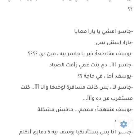
؟؟
-جاسر: امشي يا يارا معايا
-يارا: استنى بس
-يوسف مقاطعاً: خير يا جاسر بيه ، مين دي ؟؟؟؟
-جاسر: آآآ.. دي بنت عمي رأفت الصياد
-يوسف: أها ، في حاجة ؟؟
-جاسر: لأ ، بس كانت مسافرة لوحدها وانا آآآ.. كنت
مستغرب من ده وآآآ...
-يوسف متفهماً : مممم... مافيش مشكلة
-يارا: هه
-جاسر: انا بس بستأذنكيا يوسف بيه 5 دقايق أتكلم