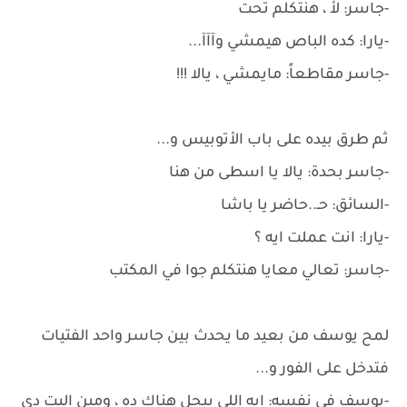
-جاسر: لأ ، هنتكلم تحت
-يارا: كده الباص هيمشي وآآآ...
-جاسر مقاطعاً: مايمشي ، يالا !!!
ثم طرق بيده على باب الأتوبيس و...
-جاسر بحدة: يالا يا اسطى من هنا
-السائق: حـ..حاضر يا باشا
-يارا: انت عملت ايه ؟
-جاسر: تعالي معايا هنتكلم جوا في المكتب
لمح يوسف من بعيد ما يحدث بين جاسر واحد الفتيات
فتدخل على الفور و...
-يوسف في نفسه: ايه اللي بيحل هناك ده ، ومين البت دي