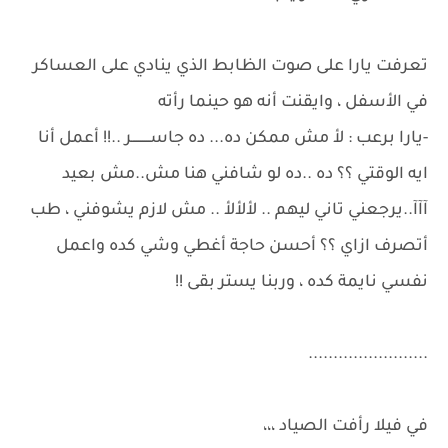
تعرفت يارا على صوت الظابط الذي ينادي على العساكر
في الأسفل ، وايقنت أنه هو حينما رأته
-يارا برعب : لأ مش ممكن ده... ده جاســـــــــر ..!! أعمل أنا
ايه الوقتي ؟؟ ده ..ده لو شافني هنا مش..مش بعيد
آآآ..يرجعني تاني ليهم .. لألألأ .. مش لازم يشوفني ، طب
أتصرف ازاي ؟؟ أحسن حاجة أغطي وشي كده واعمل
نفسي نايمة كده ، وربنا يستر بقى !!
........................
في فيلا رأفت الصياد ،،،