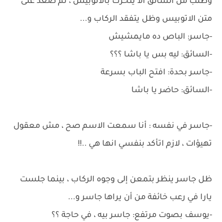
وطلب من السائق ألا يتحرك بالأتوبيس ، ثم صعد على
متن الاتوبيس وظل يتفقد الركاب و...
-جاسر: الباص ده مايمشيش
-السائق: ليه بس يا باشا ؟؟؟
-جاسر بحدة: افتح الباب بسرعة
-السائق: حاضر يا باشا
-جاسر في نفسه : أنا سمعت الاسم صح ، مش معقول
تهيؤات ، لازم اتأكد بنفسي انها هي ..!!
ظل جاسر ينظر بتمعن إلى وجوه الركاب ، بينما جلست
يارا في رعب خائفة من أن يراها جاسر و...
-يوسف بصوت مرتفع: جاسر بيه ، في حاجة ؟؟