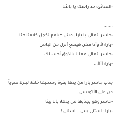
-السائق: خد راحتك يا باشا
.......
-جاسر: تعالي يا يارا ، مش هينفع نكمل كلامنا هنا
-يارا: لأ وأنا مش هينفع أنزل من الباص
-جاسر: تعالي معايا بالذوق أحسنلك
-يارا: آآآآ...
جذب جاسر يارا من يدها بقوة وسحبها خلفه لينزلا سوياً
من على الأتوبيس ...
-جاسر وهو يجذبها من يدها: يالا بينا
-يارا : استنى بس .. استنى !