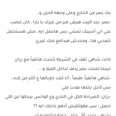
عاد عمر من الخارج وعلى وجهه الحزن و..
-عمر: بجد البيت هيبقى قبر من غيرك يا يارا ، كان غصب
عني اني أسيبك تمشي بس هاعمل ايه ، مش هستحمل
تتعذبي هنا ، ومحدش هيدافع عنك غيري
كانت شاهي تقف في الشرفة تتحدث هاتفياً مع رزان
حينما لمحت عمر يدلف لداخل الفيلا و...
-شاهي هاتفياً: طبعاً ، أنا كنت ناويالها ع أكتر من كده ،
بس لأجل بختها نفدت مني
-رزان: الصراحة الكل في النادي وع الواتس بيحكوا عن اللي
حصل ، بس مقولتليش أدهم جابلك ايه ؟؟
-شاهي بتردد: آآآ.. جابلي حاجة ماتتوصفش