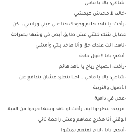
-شاهي: يالا يا مامي
-خالد: لأ محدش هيمشي
-رأفت: يا ناهد هانم وجودك هنا على عيني وراسي ، لكن
عمايل بنتك خلتني مش طايق أبص في وشها بصراحة
-ناهد: انت عندك حق وأنا هاخد بنتي وأمشي
-أدهم: بابا !! قول حاجة
-رأفت: الصباح رباح يا ناهد هانم
-شاهي: يالا يا مامي .. احنا بنطرد عشان بندافع عن
الأصول والتربية
-عمر: في داهية
-فريدة: بتطردوا ايه ، رأفت لو ناهد وبنتها خرجوا من الفيلا
الوقتي أنا هخرج معاهم ومش راجعة تاني
-أدهم: بابا ، لازم تمنعم يمشوا