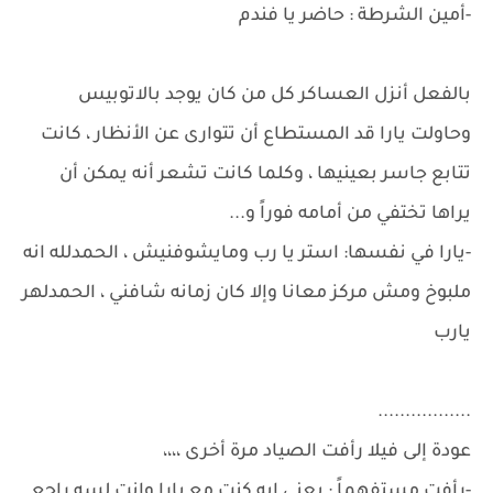
-أمين الشرطة : حاضر يا فندم
بالفعل أنزل العساكر كل من كان يوجد بالاتوبيس
وحاولت يارا قد المستطاع أن تتوارى عن الأنظار ، كانت
تتابع جاسر بعينيها ، وكلما كانت تشعر أنه يمكن أن
يراها تختفي من أمامه فوراً و...
-يارا في نفسها: استر يا رب ومايشوفنيش ، الحمدلله انه
ملبوخ ومش مركز معانا وإلا كان زمانه شافني ، الحمدلهر
يارب
.................
عودة إلى فيلا رأفت الصياد مرة أخرى ،،،،
-رأفت مستفهماً : يعني ايه كنت مع يارا وانت لسه راجع