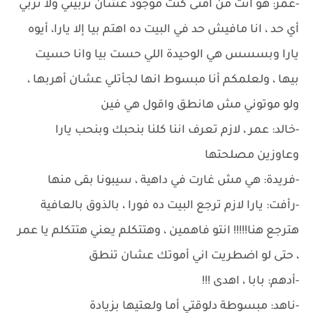
-عمر: هو انت من أمتى كنت موجود عشان تربيني ولا تربي
أي حد ، انا مافيش حد في البيت ده اهتم بيا إلا يارا، أيوه
يارا وبسسس هي الوحيدة اللي حست بيا وانا حسيت
بيها ، ولعلمكم أنا مبسوط انها لجأتلي عشان أهربها ،
ولو موتوني مش هانطق واقول هي فين
-خالد: عمر ، لازم تعرف اننا كلنا بنحبك وبنحب يارا
وعاوزين مصلحتها
-فريدة: هي مش غارت في داهية ، سيبونا بقى منها
-رأفت: يارا لازم ترجع البيت ده فورا ، بالذوق بالعافية
هترجع هنا!!!!! انتو فاهمين ، وهتتكلم يعني هتتكلم يا عمر
، حتى لو اضطريت اني أموتك عشان تنطق
-أدهم: بابا ، اهدى !!!
-ناهد: مبسوطة دلوقتي أما ولعتيها بزيادة