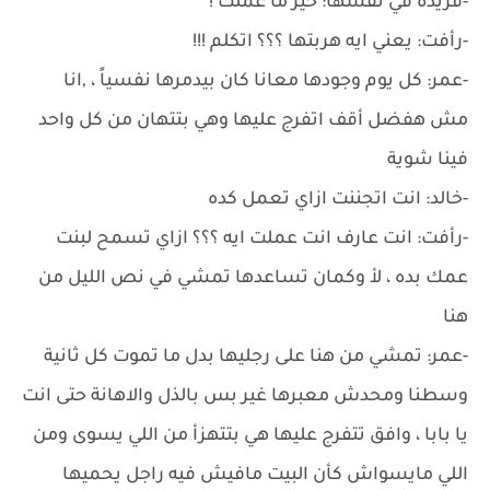
-فريدة في نفسها: خير ما عملت !
-رأفت: يعني ايه هربتها ؟؟؟ اتكلم !!!
-عمر: كل يوم وجودها معانا كان بيدمرها نفسياً ، ,انا
مش هفضل أقف اتفرج عليها وهي بتتهان من كل واحد
فينا شوية
-خالد: انت اتجننت ازاي تعمل كده
-رأفت: انت عارف انت عملت ايه ؟؟؟ ازاي تسمح لبنت
عمك بده ، لأ وكمان تساعدها تمشي في نص الليل من
هنا
-عمر: تمشي من هنا على رجليها بدل ما تموت كل ثانية
وسطنا ومحدش معبرها غير بس بالذل والاهانة حتى انت
يا بابا ، وافق تتفرج عليها هي بتتهزأ من اللي يسوى ومن
اللي مايسواش كأن البيت مافيش فيه راجل يحميها