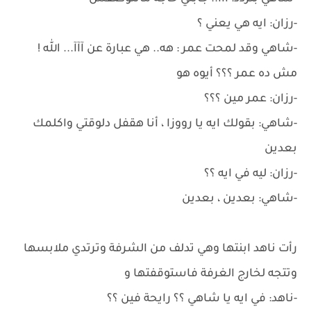
-رزان: ايه هي يعني ؟
-شاهي وقد لمحت عمر : هه.. هي عبارة عن آآآ... الله !
مش ده عمر ؟؟؟ أيوه هو
-رزان: عمر مين ؟؟؟
-شاهي: بقولك ايه يا رووزا ، أنا هقفل دلوقتي واكلمك
بعدين
-رزان: ليه في ايه ؟؟
-شاهي: بعدين ، بعدين
رأت ناهد ابنتها وهي تدلف من الشرفة وترتدي ملابسها
وتتجه لخارج الغرفة فاستوقفتها و
-ناهد: في ايه يا شاهي ؟؟ رايحة فين ؟؟