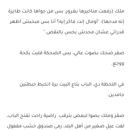
ملك (رفعت مناخيرها بغرور، بس من جواها كانت طايرة
إنه مدحها): "أومال إنت فاكر إيه؟ أنا بس مبحبش أظهر
قدراتي عشان محدش يحس بالنقص."
صقر ضحك بصوت عالي، بس الضحكة قلبت بكحة
ووجع.
في اللحظة دي، الباب بتاع البيت برة اتخبط خبطتين
جامدين.
صقر وملك بصوا لبعض بترقب. راضية راحت تفتح الباب،
لقت عيل صغير من أهل البلد، رمى صندوق خشب مقفول