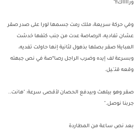
ورااااك!!"
وفي حركة سريعة، ملك رمت جسمها لورا على صدر صقر
عشان تفاديه، الرصاصة عدت من جنب كتفها خدشت
العباية! صقر بصلها بذهول لثانية إنها حاولت تفديه،
وبسرعة لف إيده وضرب الراجل رصا*صة في نص جبهته
وقعه قتـ'ـيل.
صقر وهو بيلهث وبيدفع الحصان لأقصى سرعة: "هانت..
جربنا نوصل."
بعد نص ساعة من المطاردة