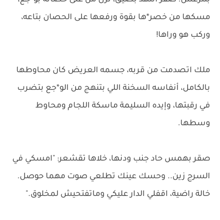
بتترعش. صقر اتنهد بضيق، نزل من على حصانه بو*جع،
مسكها من خصر*ها بقوة ورفعها على الحصان بتاعه،
وركب هو وراها!
ملك اتصدمت من قربه، جسمه العريض كان محاوطها
بالكامل، أنفاسه السخنة اللي بتنهج من الو*جع بتضرب
في رقبتها، وإيده السليمة ماسكة اللجام ومحاوط
وسطها.
صقر بهمس حاد جنب ودنها، خلاها تقشعر: "امسكي في
السرج زين.. وحسك عينك تطلعي صوت مهما حوصل.
خالة راضية، اقفلي الدار عليكي وماتفتحيش لمخلوق."