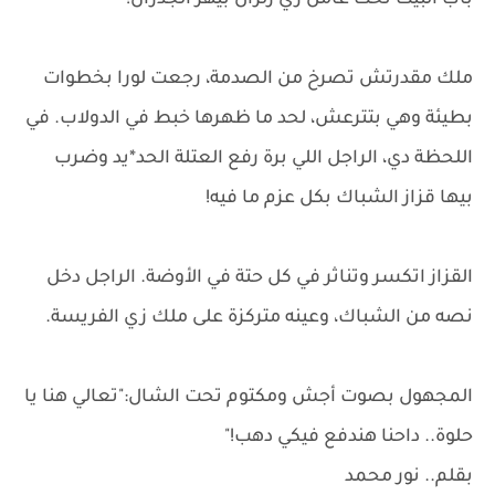
باب البيت تحت عامل زي زلزال بيهز الجدران!
ملك مقدرتش تصرخ من الصدمة، رجعت لورا بخطوات
بطيئة وهي بتترعش، لحد ما ظهرها خبط في الدولاب. في
اللحظة دي، الراجل اللي برة رفع العتلة الحد*يد وضرب
بيها قزاز الشباك بكل عزم ما فيه!
القزاز اتكسر وتناثر في كل حتة في الأوضة. الراجل دخل
نصه من الشباك، وعينه متركزة على ملك زي الفريسة.
المجهول بصوت أجش ومكتوم تحت الشال:"تعالي هنا يا
حلوة.. داحنا هندفع فيكي دهب!"
بقلم.. نور محمد