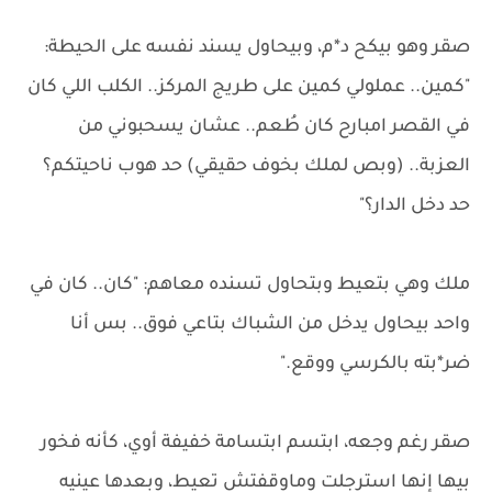
صقر وهو بيكح د*م، وبيحاول يسند نفسه على الحيطة:
"كمين.. عملولي كمين على طريج المركز.. الكلب اللي كان
في القصر امبارح كان طُعم.. عشان يسحبوني من
العزبة.. (وبص لملك بخوف حقيقي) حد هوب ناحيتكم؟
حد دخل الدار؟"
ملك وهي بتعيط وبتحاول تسنده معاهم: "كان.. كان في
واحد بيحاول يدخل من الشباك بتاعي فوق.. بس أنا
ضر*بته بالكرسي ووقع."
صقر رغم وجعه، ابتسم ابتسامة خفيفة أوي، كأنه فخور
بيها إنها استرجلت وماوقفتش تعيط، وبعدها عينيه