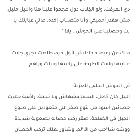
دي انعرفت، ولو الكِلاب دول هجموا علينا هنا والليل مليل،
مش هقدر أحميكي وأنا متصـ'ـاب إكده. هاتي عبايتك يا
بت وحصلينا على الحوش.. يلا!!"
ملك من رعبها مجادلتش لأول مرة، طلعت تجري جابت
عبايتها ولفت الطرحة على راسها ونزلت وراهم.
في الحوش الخلفي للعزبة
الليل كان كاحل، السما مفيهاش ولا نجمة. راضية جهزت
حصانين أسود من بتوع صقر اللي متعودين على طلوع
الجبل في الضلمة. صقر ركب حصانه بصعوبة شديدة
ووشه شا*حب من الأ*لم، وشاور لملك تركب الحصان