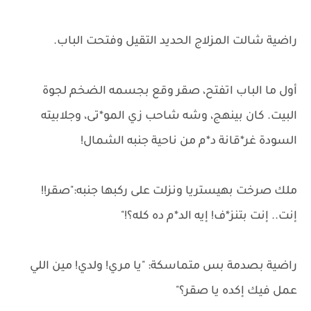
راضية شالت المزلاج الحديد التقيل وفتحت الباب.
أول ما الباب اتفتح، صقر وقع بجسمه الضخم لجوة
البيت. كان بينهج، وشه شاحب زي المو*تى، وجلابيته
السودة غر*قانة د*م من ناحية جنبه الشمال!
ملك صرخت بهيستريا ونزلت على ركبها جنبه:"صقر!!
إنت.. إنت بتنز*ف! إيه الد*م ده كله؟!"
راضية بصدمة بس متماسكة: "يا مري! ولدي! مين اللي
عمل فيك إكده يا صقر؟"