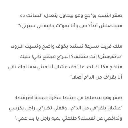
صقر ابتسم بو*جع وهو بيحاول يتعدل: "لسانك ده
مبيفصلش أبداً؟ حتى وأنا بمو*ت جايبة في سيرتي؟"
ملك قربت بسرعة تسنده بخوف واضح ونسيت البرود:
"ماتقومش! إنت متخلف؟ الجر*ح هيفتح تاني! خليك
متلقح مكانك لحد ما تخف عشان أنا مش هعالجك تاني
أنا بقر*ف من الد*م أصلا."
صقر وهو بيبصلها في عينيها بنظرة عميقة اخترقتها:
"عشان بتقر*في من الد*م.. وقفتي تضر*بي راجل بكرسي
وتدافعي عن نفسك؟ طلعتي بميه راجل يا بت عمي."