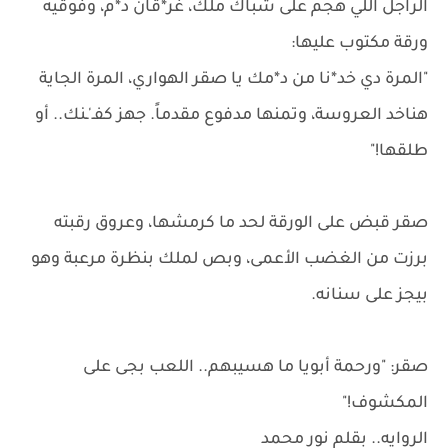
الراجل اللي هجم على شباك ملك، غر*قان د*م، وفوقيه
ورقة مكتوب عليها:
"المرة دي خد*نا من د*مك يا صقر الهواري، المرة الجاية
هناخد العروسة، وتمنها مدفوع مقدماً. جهز كفـ'ـنك.. أو
طلقها!"
صقر قبض على الورقة لحد ما كرمشها، وعروق رقبته
برزت من الغضب الأعمى، وبص لملك بنظرة مرعبة وهو
بيجز على سنانه.
صقر: "ورحمة أبويا ما هسيبهم.. اللعب بجى على
المكشوف!"
الروايه.. بقلم نور محمد