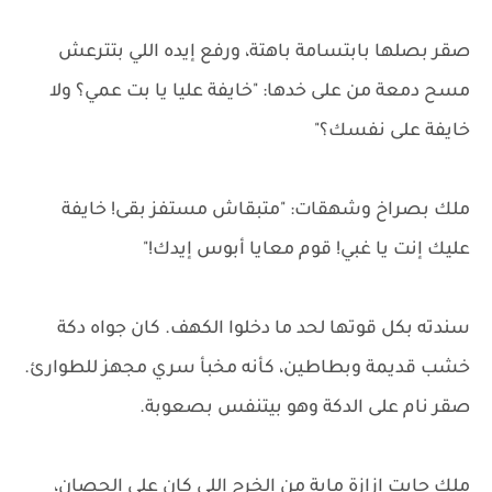
صقر بصلها بابتسامة باهتة، ورفع إيده اللي بتترعش
مسح دمعة من على خدها: "خايفة عليا يا بت عمي؟ ولا
خايفة على نفسك؟"
ملك بصراخ وشهقات: "متبقاش مستفز بقى! خايفة
عليك إنت يا غبي! قوم معايا أبوس إيدك!"
سندته بكل قوتها لحد ما دخلوا الكهف. كان جواه دكة
خشب قديمة وبطاطين، كأنه مخبأ سري مجهز للطوارئ.
صقر نام على الدكة وهو بيتنفس بصعوبة.
ملك جابت إزازة ماية من الخرج اللي كان على الحصان،