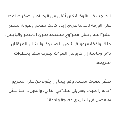
الصمت في الأوضة كان أتقل من الرصاص. صقر ضاغط
على الورقة لحد ما عروق إيده كادت تنفجر، وعيونه بتلمع
بشر*اسة وحش مجر*وح مستعد يحرق الأخضر واليابس.
ملك واقفة مرعوبة، بتبص للصندوق وللشال الغر*قان
د*م، وحاسة إن كابوس المو*ت بيقرب منها بخطوات
سريعة.
صقر بصوت مرعب، وهو بيحاول يقوم من على السرير:
"خالة راضية.. جهزيلي سلا*حي التاني، والخيل.. إحنا مش
هنفضل في الدار دي دجيجة واحدة."