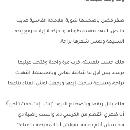
وهد*ومها متبهدلة.
صقر فضل باصصلها شوية، ملامحه القاسية هديت
خالص. اتنهد تنهيدة طويلة، وبحركة لا إرادية رفع إيده
السليمة ولمس شعرها براحة.
ملك حست بلمسته، فزت مرة واحدة وفتحت عينيها
برعب، بس أول ما شافته صاحي وباصصلها، اتنهدت
براحة، وبسرعة سحبت إيدها ورجعت لوش العناد بتاعها.
ملك بتبل ريقها وبتصطنع البرود: "إنت.. إنت فقت؟ أخيراً!
أنا ظهري اتقطم من الكرسي ده، والست راضية دي
مخلتنيش أنام دقيقة، تقولش أنا الممرضة بتاعتك!"