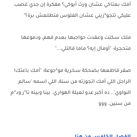
أمك بعتاكي عشان ورث أبوكي؟ مفكرة إن جدي غصب
عليكي تتجو*زيني عشان الفلوس متطلعش برة؟"
ملك سكتت وعقدت حواجبها بعدم فهم، ودموعها
متحجرة: "أومال إيه؟ ماما قالتلي..."
صقر قاطعها بضحكة سخرية مو*جوعة: "أمك باعتك!
الراجل اللي أمك اتجوزته من سنة، اللي اسمه 'سالم
النواوي'.. ده أكبر عدو لعيلة الهواري. بينا وبينه تا*ر ود*م
من سنين. ووو