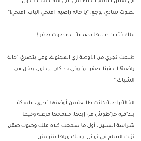
في نفس الثانية، الخبط اللي على الباب تحت اتحول
لصوت بينادي بوجع: "يا خالة راضية! افتحي الباب! افتحي!"
ملك فتحت عينيها بصدمة.. ده صوت صقر!!
طلعت تجري من الأوضة زي المجنونة، وهي بتصرخ: "خالة
راضية! الحقينا! صقر برة وفي حد كان بيحاول يدخل من
الشباك!"
الخالة راضية كانت طالعة من أوضتها تجري، ماسكة
بند*قية خر*طوش في إيدها، ملامحها مرعبة وفيها
شراسة السنين. أول ما سمعت كلام ملك وصوت صقر،
نزلت السلم في ثواني، وملك وراها بتترعش.