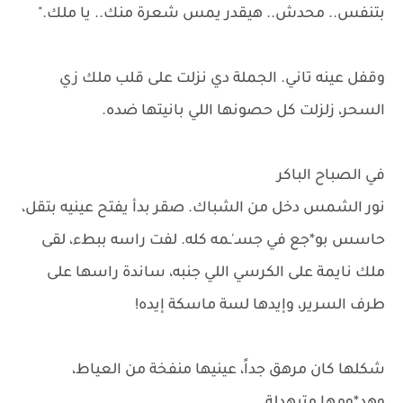
بتنفس.. محدش.. هيقدر يمس شعرة منك.. يا ملك."
وقفل عينه تاني. الجملة دي نزلت على قلب ملك زي
السحر، زلزلت كل حصونها اللي بانيتها ضده.
في الصباح الباكر
نور الشمس دخل من الشباك. صقر بدأ يفتح عينيه بتقل،
حاسس بو*جع في جسـ'ـمه كله. لفت راسه ببطء، لقى
ملك نايمة على الكرسي اللي جنبه، ساندة راسها على
طرف السرير، وإيدها لسة ماسكة إيده!
شكلها كان مرهق جداً، عينيها منفخة من العياط،