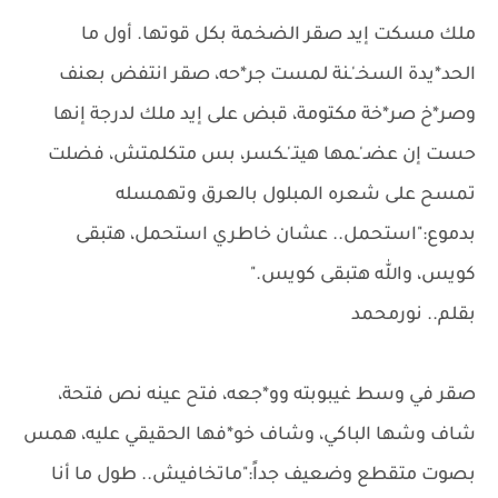
ملك مسكت إيد صقر الضخمة بكل قوتها. أول ما
الحد*يدة السخـ'ـنة لمست جر*حه، صقر انتفض بعنف
وصر*خ صر*خة مكتومة، قبض على إيد ملك لدرجة إنها
حست إن عضـ'ـمها هيتـ'ـكسر، بس متكلمتش، فضلت
تمسح على شعره المبلول بالعرق وتهمسله
بدموع:"استحمل.. عشان خاطري استحمل، هتبقى
كويس، والله هتبقى كويس."
بقلم.. نورمحمد
صقر في وسط غيبوبته وو*جعه، فتح عينه نص فتحة،
شاف وشها الباكي، وشاف خو*فها الحقيقي عليه، همس
بصوت متقطع وضعيف جداً:"ماتخافيش.. طول ما أنا