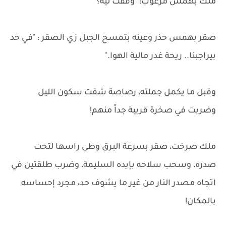
ملك بهمس مرعوب: "وقفت ليه؟"
صقر بهمس حذر وعينه بتمسح الجبل زي الصقر : "في حد
بيراجبنا.. ريحة غدر مالية الهوا."
وقبل ما يكمل جملته، رصاصة شقت سكون الليل
وضربت في صخرة قريبة جداً منهم!
ملك صرخت، صقر بسرعة البرق وطى راسها لتحت
صدره، وسحب سلاحه بإيده السليمة، وضرب طلقتين في
اتجاه مصدر النار من غير ما يشوف حد، مجرد إحساسه
بالمكان!