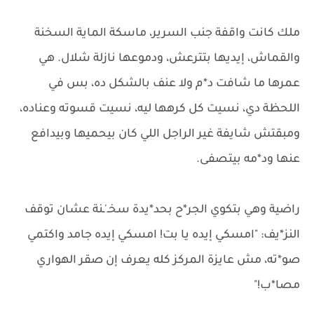
ملك كانت واقفة جنب السرير، ماسكة الماية السخنة
والقماش، إيديها بتترعش، ودموعها نازلة شلال. هي
عمرها ما شافت د*م ولا عنف بالشكل ده، بس في
اللحظة دي، نسيت كل كرهها ليه، نسيت قسوته وعناده،
ومبقتش شايفة غير الراجل اللي كان بيحميها وبيدافع
عنها ود*مه بيتصفى.
راضية وهي بتكوي الجر*ح بحد*يدة سخـ'ـنة عشان توقف
النز*يف: "امسكي إيده يا بت! امسكي إيده جامد واكتمي
صو*ته، مش عايزة المركز كله يعرف إن صقر الهواري
مصا*ب!"