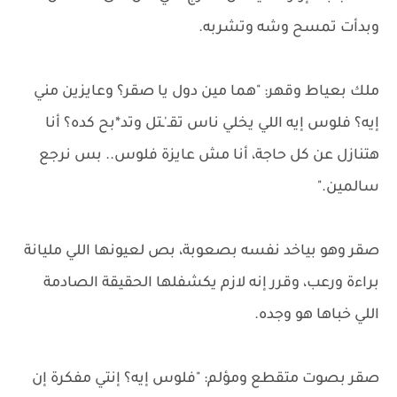
وبدأت تمسح وشه وتشربه.
ملك بعياط وقهر: "هما مين دول يا صقر؟ وعايزين مني
إيه؟ فلوس إيه اللي يخلي ناس تقـ'ـتل وتد*بح كده؟ أنا
هتنازل عن كل حاجة، أنا مش عايزة فلوس.. بس نرجع
سالمين."
صقر وهو بياخد نفسه بصعوبة، بص لعيونها اللي مليانة
براءة ورعب، وقرر إنه لازم يكشفلها الحقيقة الصادمة
اللي خباها هو وجده.
صقر بصوت متقطع ومؤلم: "فلوس إيه؟ إنتي مفكرة إن