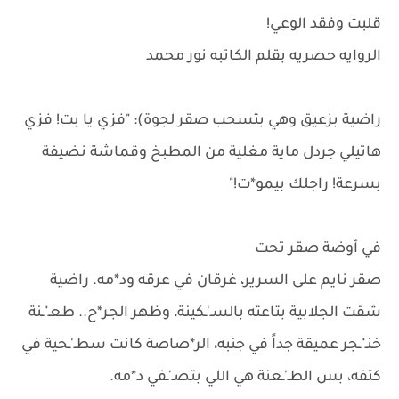
قلبت وفقد الوعي!
الروايه حصريه بقلم الكاتبه نور محمد
راضية بزعيق وهي بتسحب صقر لجوة): "فزي يا بت! فزي
هاتيلي جردل ماية مغلية من المطبخ وقماشة نضيفة
بسرعة! راجلك بيمو*ت!"
في أوضة صقر تحت
صقر نايم على السرير، غرقان في عرقه ود*مه. راضية
شقت الجلابية بتاعته بالسـ'ـكينة، وظهر الجر*ح.. طعـ"ـنة
خنـ"ـجر عميقة جداً في جنبه، الر*صاصة كانت سطـ'ـحية في
كتفه، بس الطـ'ـعنة هي اللي بتصـ'ـفي د*مه.