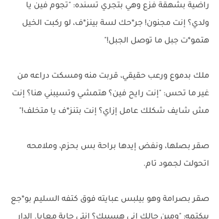
راضية بشهقة فزع وهي بتجري تسنده: "تجوم فين يا
ولدي؟ إنت مجنون! جر*حك لسة بينز*ف، لو ركبت الخيل
هتمو*ت جبل ما توصل الجبل!"
ملك بدموع ورعب حقيقي، قربت منه ومسكت دراعه من
غير ما تحس: "إنت رايح فين؟ هتمشي وتسيبني هنا؟ إنت
مش شايف شكلك عامل إزاي؟ إنت بتنز*ف يا متخلف!"
صقر بصلها، ونفض إيدها براحة بس بحزم، وملامحه
اتحولت لجمود تام.
صقر بصرامة وهو بيلبس عبايته فوق كتفه السليم بو*جع
بيكتمه: "ومين جالك إني هسيبك؟ إنتي جاية معايا. الدار