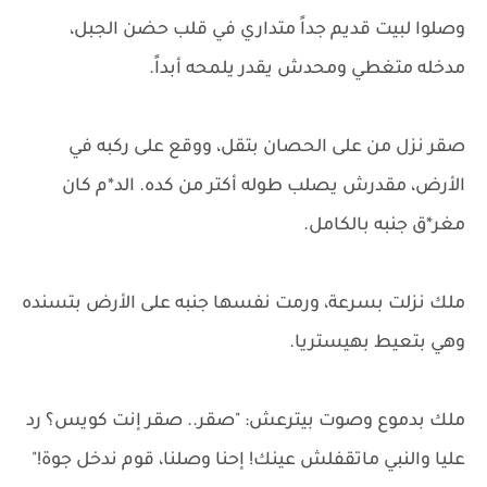
وصلوا لبيت قديم جداً متداري في قلب حضن الجبل،
مدخله متغطي ومحدش يقدر يلمحه أبداً.
صقر نزل من على الحصان بتقل، ووقع على ركبه في
الأرض، مقدرش يصلب طوله أكتر من كده. الد*م كان
مغر*ق جنبه بالكامل.
ملك نزلت بسرعة، ورمت نفسها جنبه على الأرض بتسنده
وهي بتعيط بهيستريا.
ملك بدموع وصوت بيترعش: "صقر.. صقر إنت كويس؟ رد
عليا والنبي ماتقفلش عينك! إحنا وصلنا، قوم ندخل جوة!"