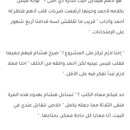
" هو أدهم هيقابل البت سارة دي أمتى ؟ " توجه فيس
بكلامه لأحمد وحينها أرتفعت ضربات قلب أدهم فنظر له
أحمد وأجاب " قريب ما تقلقش لسه قدامنا أربع شهور
على الإمتحانات. "
" إحنا لازم تركز على المشروع ! " صرخ هشام فيهم جميعا
فقلب قيس عينيه لكن أحمد وافقه من الخلف " احنا فعلا
لازم تبدأ تفكر فيه على الأقل. "
حد فيكم معاه الكتب ؟ " تساءل هشام بهدوء هذه المرة
فنفى الثلاثة مما جعله يكمل " خلاص نتقابل عندي في
البيت، أنا معايا كل حاجة ممكن نحتاجها. "