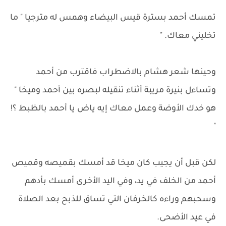
تمسك أحمد بسترة قيس البيضاء وهمس له مترجيا " ما
تخليني معاك. "
وحينها شعر هشام بالاضطراب فاقترب من أحمد
وتساءل بنيرة مريبة أثناء تنقيله لبصره بين أحمد وميخا "
هو خدك الأوضة وعمل معاك إيه ياض يا أحمد بالظبط ؟!
"
لكن قبل أن يجيب كان ميخا قد أمسك بقميصه وقميص
أحمد من الخلف في يد، وفي اليد الأخرى أمسك بأدهم
وسحبهم وراءه كالخرفان التي تساق للذبح بعد الصلاة
في عيد الأضحى.