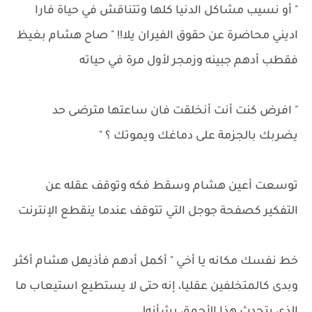
" أو نسيب مشاكل الدنيا كلها وتتناقش في حياة فارا
اديني محاضرة عن حقوق الفيران يلا!! " صاح هشام بغيظ
فقطب أدهم جبينه وزمجر لأول مرة في حياته
" افرض كنت أنت أنخلقت فان ساعتها مترضى حد
يضربك بالجزمة على دماغك ويموتك ؟ "
توسعت أعين هشام وسقط فكه وتوقف عقله عن
التفكير كصفحة جوجل التي تتوقف عندما ينقطع الإنترنت
خط نفسك مكانه يا أخي " أكمل أدهم فأذيهل هشام أكثر
وبدى كالمتخلفين عقليا، إنه حتى لا يستطيع استيعاب ما