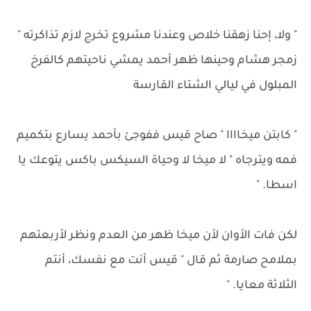
" ولا، إحنا زهقنا خلاص وعندنا مشروع تخرج لازم تذاكرته "
زمجر هشام وحينها ظهر أحمد يمشي ناحيتهم كالفرخ
المبلول في ليالي الشتاء القارسة
" كابتن ميخاااا " صاح قيس ففوجئ بأحمد يسارع بتكميم
فمه ويترجاه " لا ميخا لا وحياة السيكس باكس يتوعك يا
اسطا. "
لكن فات الأوان لأن ميخا ظهر من العدم ونظر لأربعتهم
بملامح صارمة ثم قال " قيس أنت مع نفسك، أنتم
الثلاثة معايا. "