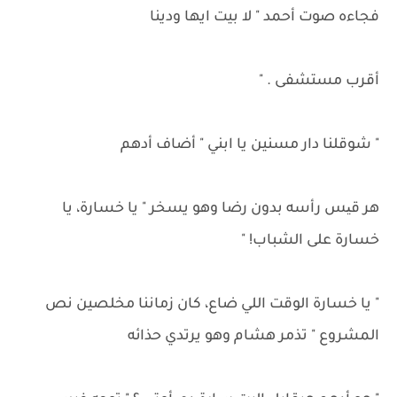
فجاءه صوت أحمد " لا بيت ايها ودينا
أقرب مستشفى . "
" شوقلنا دار مسنين يا ابني " أضاف أدهم
هر قیس رأسه بدون رضا وهو يسخر " يا خسارة، يا
خسارة على الشباب! "
" يا خسارة الوقت اللي ضاع، كان زماننا مخلصين نص
المشروع " تذمر هشام وهو يرتدي حذائه