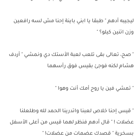
ليجيبه أدهم " طبقا يا ابني باينة إحنا مش لسه رافعين
وزن اتنين كيلو؟ "
" صح، تعالى بقى تلعب لعبة الأستك دي ونمشي " أردف
هشام لكنه فوجئ بقيس فوق رأسهما
" تمشي فين يا روح أمك أنت وهوا "
" قيس إحنا خلاص لعبنا واتدرينا الحمد لله وطلعلنا
عضلات ! " قال أدهم فنظر لهما قيس من أعلى الأسفل
بسخرية " قصدك عضمات من عضلات! "