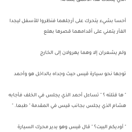
الذي يتحدث هذا الأحمق بشأنه!
أحسا بشيء يتحرك على أرجلهما فنظروا للأسفل ليجدا
الفأر يتمني على أقدامهما قصرها بهلع
ولم يشعران إلا وهما يهرولان إلى الخارج
توجها نحو سيارة قيس حيث وجداه بالداخل هو وأحمد
" ها قتلته ؟ " تساءل أحمد الذي يجلس في الخلف فأجابه
هشام الذي يجلس بجانب قيس في المقدمة " طبعا. "
" أوديكم البيت؟ " قال قيس وهو يدير محرك السيارة