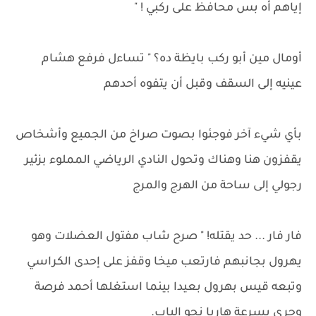
إياهم أه بس محافظ على ركبي ! "
أومال مين أبو ركب بايظة ده؟ " تساءل فرفع هشام
عينيه إلى السقف وقبل أن يتفوه أحدهم
بأي شيء آخر فوجئوا بصوت صراخ من الجميع وأشخاص
يقفزون هنا وهناك وتحول النادي الرياضي المملوء بزئير
رجولي إلى ساحة من الهرج والمرج
فار فار ... حد يقتله! " صرح شاب مفتول العضلات وهو
يهرول بجانبهم فارتعب ميخا وقفز على إحدى الكراسي
وتبعه قيس بهرول بعيدا بينما استغلها أحمد فرصة
وجرى بسرعة هاريا نحو الباب.