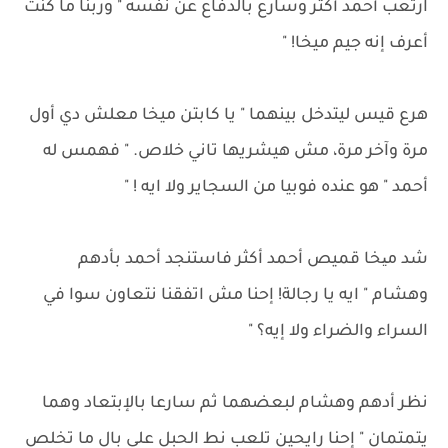
ارتعب أحمد أكثر وسارع بالدفاع عن نفسه " وربنا ما كنت
أعرف إنه جيم ميخا! "
هرع قيس ليتدخل بينهما " يا كابتن ميخا معلش دي أول
مرة وآخر مرة، مش هيشريها تاني خلاص. " فهمس له
أحمد " هو عنده فوبيا من السجاير ولا ايه ! "
شد میخا قميص أحمد أكثر فاستنجد أحمد بأدهم
وهشام " ايه يا رجالة! إحنا مش اتفقنا نتعاون سوا في
السراء والضراء ولا إيه؟ "
نظر أدهم وهشام لبعضهما ثم سارعا بالإبتعاد وهما
يتمتمان " إحنا رايحين تلعب نط الحبل على بال ما تخلص