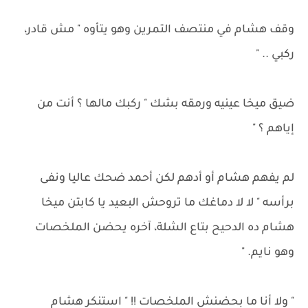
وقف هشام في منتصف التمرين وهو يتأوه " مش قادر،
ركبي .. "
ضيق ميخا عينيه ورمقه بشك " ركبك مالها ؟ أنت من
إياهم ؟ "
لم يفهم هشام أو أدهم لكن أحمد ضحك عاليا ونفى
برأسه " لا لا دماغك ما تروحش البعيد يا كابتن ميخا
هشام ده الدحيح بتاع الشلة، آخره يحضن الملخصات
وهو نايم. "
" ولا أنا ما بحضنش الملخصات !! " استنكر هشام