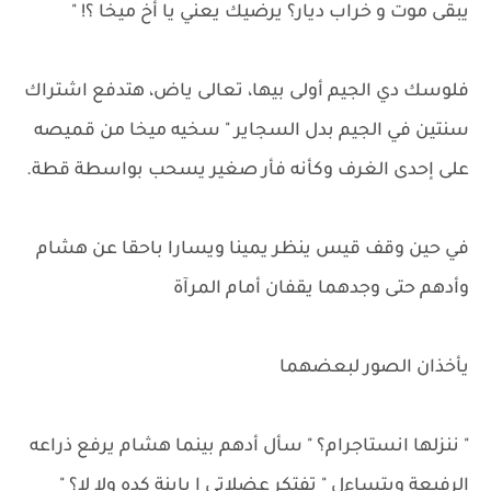
يبقى موت و خراب ديار؟ يرضيك يعني يا أخ ميخا ؟! "
فلوسك دي الجيم أولى بيها، تعالى ياض، هتدفع اشتراك
سنتين في الجيم بدل السجاير " سخيه ميخا من قميصه
على إحدى الغرف وكأنه فأر صغير يسحب بواسطة قطة.
في حين وقف قيس ينظر يمينا ويسارا باحقا عن هشام
وأدهم حتى وجدهما يقفان أمام المرآة
يأخذان الصور لبعضهما
" ننزلها انستاجرام؟ " سأل أدهم بينما هشام يرفع ذراعه
الرفيعة ويتساءل " تفتكر عضلاتي ا باينة كده ولا لا؟ "