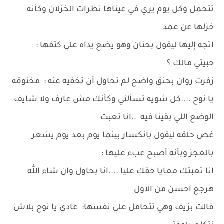
تتحمل وكل يوم يري في عيناها نظرات الخزلان وكأنه
خزلها عن عمد
اتجه إليها ليقول بحنان وهو يضع يداه علي كتفها :
حبيتي مالك ؟
زفرت روان بحنق واضح لم تحاول أن تخفيه عنه : مخنوقه
يا نوح ....كل شويه تسألني وكأنك مش عارف ولا شايف
الوضع اللي بقينا فيه ..انا تعبت
غص حلقه ليقول بانكسار بينما يوم بعد يوم يشعر
بالعجز وبأنه أصبح عبء عليها :
انا تعبتك معايا حقك عليا ....انا بحاول وان شاء الله
هرجع احسن من الاول
قالت بزيف وهي تتحامل علي نفسها: عادي يا نوح بلاش