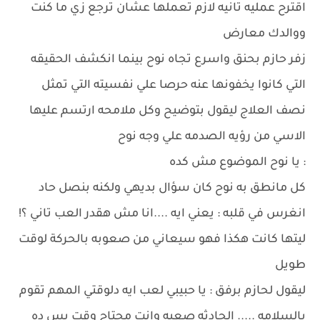
اقترح عمليه تانيه لازم تعملها عشان ترجع زي ما كنت
ووالدك معارض
زفر حازم بحنق واسرع تجاه نوح بينما انكشف الحقيقه
التي كانوا يخفونها عنه حرصا علي نفسيته التي تمثل
نصف العلاج ليقول بتوضيح وكل ملامحه ارتسم عليها
الاسي من رؤيه الصدمه علي وجه نوح
: يا نوح الموضوع مش كده
كل مانطق به نوح كان سؤال بديهي ولكنه بنصل حاد
انغرس في قلبه : يعني ايه ....انا مش هقدر العب تاني ؟!
ليتها كانت هكذا فهو سيعاني من صعوبه بالحركة لوقت
طويل
ليقول لحازم برفق : يا حبيبي لعب ايه دلوقتي المهم تقوم
بالسلامه ..... الحادثه صعبه وانت محتاج وقت بس ده