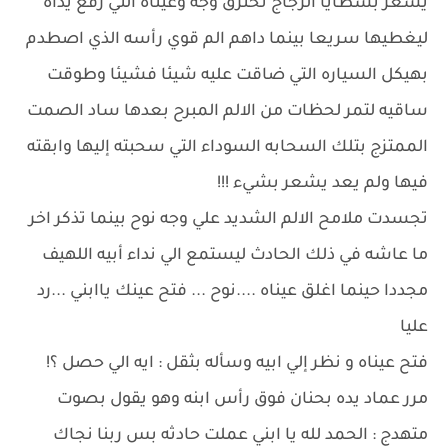
يشعر بشظايا الزجاج تخترق وجه وعيناه التي رفع يداه
ليغطيها سريعا بينما داهم الم قوي رأسه الذي اصطدم
بهيكل السياره التي ضاقت عليه شيئا فشيئا وطوقت
ساقيه لتمر لحظات من الالم المبرح بعدها ساد الصمت
الممتزج بتلك السحابه السوداء التي سحبته إليها وابقته
فيها ولم يعد يشعر بشيء !!!
تجسدت ملامح الالم الشديد علي وجه نوح بينما تذكر اخر
ما عاشه في ذلك الحادث ليستمع الي نداء أبيه اللهيف
مجددا حينما اغلق عيناه ....نوح ... فتح عينك ياابني ...رد
عليا
فتح عيناه و نظر إلي ابيه وسأله بثقل : ايه الي حصل ؟!
مرر عماد يده بحنان فوق رأس ابنه وهو يقول بصوت
متهدج : الحمد لله يا ابني عملت حادثه بس ربنا نجاك