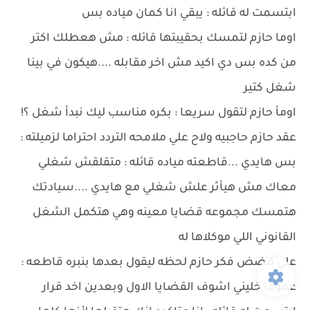
ابتسمت له قائله : يبقي انا كمان مياده بس
اوما حازم لتمسك بحقيبتها قائله : مش هعطلك اكتر
من كده بس دي اكيد مش اخر مقابله ....هيكون في بينا
شغل كتير
اومأ حازم لتقول سريعا : بكره مناسب ليك نبدأ شغل ؟!
عقد حازم حاجبيه ولاح علي ملامحه التردد احتراما لزميلته :
بس هايدي ...قاطعته مياده قائله : متقلقش شغلي
معاك مش هيأثر علش شغلي مع هايدي ....سيادتك
هتمسك مجموعه قضايا معينه وهي هتكمل الشغل
القانوني اللي موكلاها له
علي مضض فكر حازم لحظه ليقول بعدها بنبره قاطعه :
عموما خليني اشوف القضايا الاول وبعدين اخد قرار