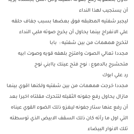
حاول بصعوبه رفع جفونه الثقيله وكل انش بجسده يريد
أن يستجيب لهذا النداء
ليجبر شفتيه المطبقه فوق بعضها بسبب جفاف حلقه
علي الانفراج بينما يحاول أن يخرج صوته ملبي النداء
لتخرج همهمات من بين شفتيه : بابا
مجددا تعالي الصوت وامتزج بلهفه قويه وصوت ابيه
متحشرج بالدموع : نوح فتح عينك ياابني نوح
رد علي ابوك
مجددا خرجت همهمات من بين شفتيه ولكنها اقوي بينما
مازال يحاول رفع جفونه الثقيله لتتحرك مقلتاه اخيرا بعد
أن رفع عنها ستار جفونه ليغزو ذلك الضوء القوي عيناه
التي اول ما رأته كان ذلك السقف الابيض الذي توسطته
تلك الانوار البيضاء