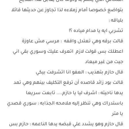
المحامي الذي يحلم به ودوما كان يقابل هذا المديح
بتواضع خصوصا أمام زملاءه لذا تجاوز عن حديثها قائلا
بلياقه :
تشربي ايه يا مدام مياده ؟!
قالت برقه وهي تعتدل واقفه : مرسي مش عاوزة
اعطلك بس قولت لازم اتعرف عليك وسوري بقي اني
جيت من غير ميعاد
قال حازم بتهذيب : العفو انا اتشرفت بيكي
قالت بود زائد قاصده أن ترفع التكليف بينهم وهي تمد
يدها ناحيته : اشرف ليا يا حازم.... تابعت سريعا
باستدراك وهي تنظر إليه ملامحه الجذابه : سوري قصدي
يا متر
قال حازم وهو يشدد علي قبضه يدها الناعمه : حازم بس