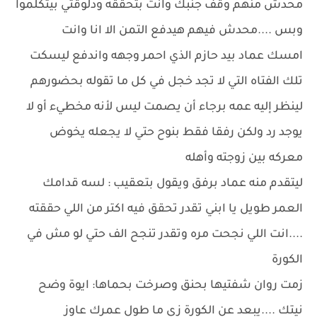
محدش منهم وقف جنبك وانت بتحققه ودلوقتي بيتكلموا
وبس ....محدش فيهم هيدفع التمن الا انا وانت
امسك عماد بيد حازم الذي احمر وجهه واندفع ليسكت
تلك الفتاه التي لا تجد خجل في كل ما تقوله بحضورهم
لينظر إليه عمه برجاء أن يصمت ليس لأنه مخطيء أو لا
يوجد رد ولكن رفقا فقط بنوح حتي لا يجعله يخوض
معركه بين زوجته وأهله
ليتقدم منه عماد برفق ويقول بتعقيب : لسه قدامك
العمر طويل يا ابني تقدر تحقق فيه اكتر من اللي حققته
....انت اللي نجحت مره وتقدر تنجح الف حتي لو مش في
الكورة
زمت روان شفتيها بحنق وصرخت بحماها: ايوة وضح
نيتك ....يبعد عن الكورة زي ما طول عمرك عاوز