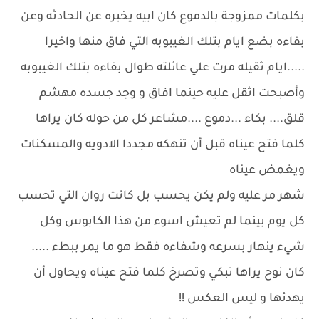
بكلمات ممزوجة بالدموع كان ابيه يخبره عن الحادثه وعن
بقاءه بضع ايام بتلك الغيبوبه التي فاق منها واخيرا
.....ايام ثقيله مرت علي عائلته طوال بقاءه بتلك الغيبوبه
وأصبحت اثقل عليه حينما افاق و وجد جسده مهشم
قلق.... بكاء ...دموع ....مشاعر كل من حوله كان يراها
كلما فتح عيناه قبل أن تنهكه مجددا الادويه والمسكنات
ويغمض عيناه
شهر مر عليه ولم يكن يحسب بل كانت روان التي تحسب
كل يوم بينما لم تعيش اسوء من هذا الكابوس وكل
شيء ينهار بسرعه وشفاءه فقط هو ما يمر ببطء .....
كان نوح يراها تبكي وتصرخ كلما فتح عيناه ويحاول أن
يهدئها و ليس العكس !!