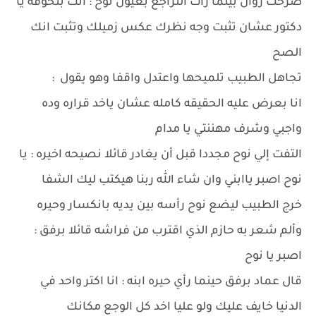
صرخت روان بينما رأت التراجع بعيون نوح : انت بتخوفه يا
دكتور عشان تثبت وجه نظرك عكس زميلك وتثبت انك
الصح
تجاهل الطبيب تلميحها واعتدل واقفا وهو يقول :
انا بعرض عليه الحقيقه كامله عشان ياخد قراره وده
واجبي وشرف مهننتي يا مدام
التفت إلي نوح مجددا قبل أن يغادر قائلا نصيحه اخيره : يا
نوح اصبر ياابني وان شاء الله ربنا هيكتب ليك الشفا
خرج الطبيب ليضع نوح رأسه بين يديه بانكسار وحيره
وألم شعر به حازم الذي اقترب من فراشه قائلا برفق :
اصبر يا نوح
قال عماد برفق حينما رأي حيره ابنه : انا اكتر واحد في
الدنيا خايف عليك ولو عليا اخد كل الوجع مكانك