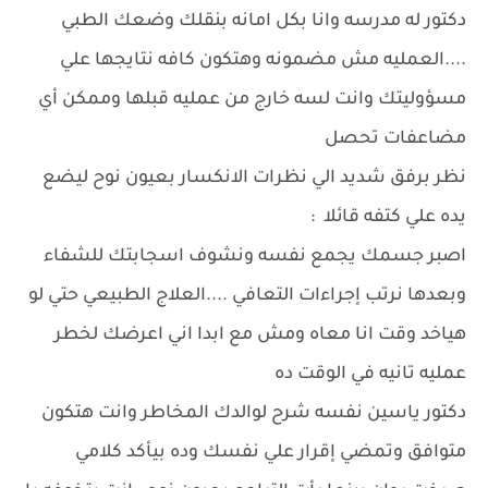
دكتور له مدرسه وانا بكل امانه بنقلك وضعك الطبي
....العمليه مش مضمونه وهتكون كافه نتايجها علي
مسؤوليتك وانت لسه خارج من عمليه قبلها وممكن أي
مضاعفات تحصل
نظر برفق شديد الي نظرات الانكسار بعيون نوح ليضع
يده علي كتفه قائلا :
اصبر جسمك يجمع نفسه ونشوف اسجابتك للشفاء
وبعدها نرتب إجراءات التعافي ....العلاج الطبيعي حتي لو
هياخد وقت انا معاه ومش مع ابدا اني اعرضك لخطر
عمليه تانيه في الوقت ده
دكتور ياسين نفسه شرح لوالدك المخاطر وانت هتكون
متوافق وتمضي إقرار علي نفسك وده بيأكد كلامي