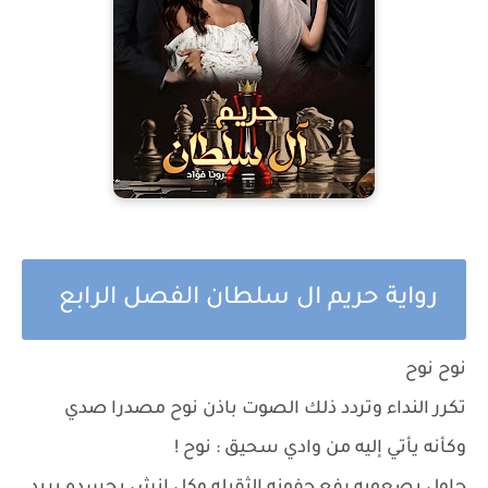
رواية حريم ال سلطان الفصل الرابع
نوح نوح
تكرر النداء وتردد ذلك الصوت باذن نوح مصدرا صدي
وكأنه يأتي إليه من وادي سحيق : نوح !