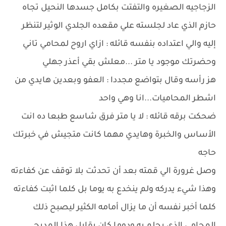
الزجاجيه الصغيره والتفتت بكامل جسدها النحيل تجاه
حازم الذي عاد لجلسته علي مقعده الجلدي الوثير لتنظر
إليه والي اعتداده بنفسه قائله : ازاي اروح لمحامي تاني
وحضرتك موجود يا متر ...معلش بقي أعذر جهلي
هز رأسه وقال بتواضع مجددا : العفو وبعدين هايدي من
اشطر المحاميات...انا وهي واحد
ضحكت برقه قائله : لا يا متر فرق شاسع طبعا ده انت
الأساس والخبرة وهايدي مهما كانت متجيش في خبرتك
حاجه
وصل غرورة الي قمته بعد أن تحدثت بلا توقف عن كفاءته
وهذا شيء يدركه ولم ينخدع به يوما بل كلما اثبت كفاءته
كلما أخبر نفسه أن ما يزال أمامه الكثير ليصبح ذلك