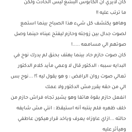
كان لايري أن الكابوس البشع ليس الحادث ولكن
ما ترتب عليه !!
وهاهو يكتشف كل شيء هذا الصباح بينما استمع
لصوت جدال بين زوجته وحازم ليفتح عيناه حينما وصل
صوتهم الي مسامعه .....!
كان صوت حازم حاد بينما يهتف بحنق لم يدرك نوح في
البدايه سببه : الدكتور قال لا وعمي مأيد كلام الدكتور
تعالي صوت روان الرافض : و هو يقول ليه ؟! ...نوح بس
الي من حقه يقرر مش الدكتور ولا عمك
انفعل حازم بقوة هاتفا وهو يشير تجاه فراش حازم من
خلف ظهره فلم ينتبه أنه استيقظ : انتي مش شايفه
حالته ...ازاي عاوزاه يعرف وياخد قرار هيكون عاطفي
وهيأثر عليه