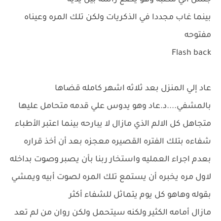
جلس الي مكتبه وهو يضع رأسه بين يديه
بينما غاب مجددا في الذكريات ولكن تلك المره وعيناه
مفتوحه
Flash back
عاد إلي المنزل بعد ثلاثه اشهر كامله قضاها
بالمشفي....د.عاد وهو يدوس علي قدمه متحامل عليها
متجاهل كل الالم الذي مازال لا يبارحه بينما اعتبر الأطباء
شفاءه بتلك الفتره القصيره معجزه بعد أن أخذ قراره
بعدم اجراء العمليه واستخار ربنا بأن يصبر وصوت بداخله
لاول مره يخبره أن يستمع تلك المره لصوت أبيه ويمشي
بقوله وهاهو كل يوم يتماثل للشفاء أكثر
مازال أمامه الكثير ولكنه سيتحمل ولكن روان من لم تعد