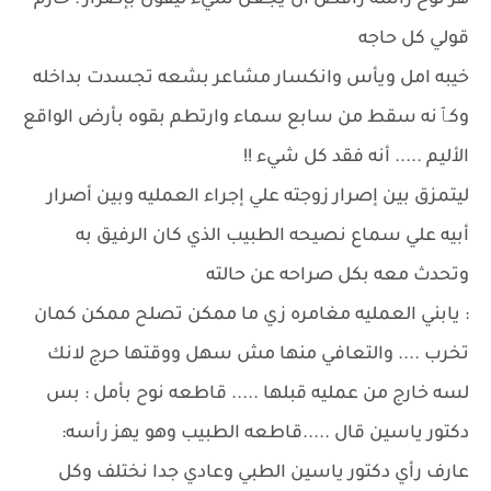
هز نوح رأسه رافض أن يجعل شيء ليقول بإصرار : حازم
قولي كل حاجه
خيبه امل ويأس وانكسار مشاعر بشعه تجسدت بداخله
وكٱنه سقط من سابع سماء وارتطم بقوه بأرض الواقع
الأليم ..... أنه فقد كل شيء !!
ليتمزق بين إصرار زوجته علي إجراء العمليه وبين أصرار
أبيه علي سماع نصيحه الطبيب الذي كان الرفيق به
وتحدث معه بكل صراحه عن حالته
: يابني العمليه مغامره زي ما ممكن تصلح ممكن كمان
تخرب .... والتعافي منها مش سهل ووقتها حرج لانك
لسه خارج من عمليه قبلها ..... قاطعه نوح بأمل : بس
دكتور ياسين قال .....قاطعه الطبيب وهو يهز رأسه:
عارف رأي دكتور ياسين الطبي وعادي جدا نختلف وكل