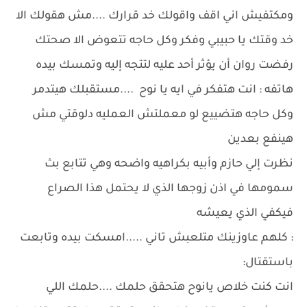
ومكتفيش اني اقف واقولك خد قرارك ....مش هقولك الا
خد وقتك يا حبيبي وفكر وكل حاجه تتعوض الا صحتك
رفضت روان أن يؤثر أحد عليه لتتجه إليه وتمسك بيده
هاتفه : انت هتفكر في ايه يا نوح ....مستقبلك هيتدمر
وكل حاجه هتضييع لو معملتش العمليه دلوقتي مش
هينفع بعدين
نظرت إلي حازم وأبيه بكراهيه واضحه وهي تتابع بث
سمومها في اذن زوجها الذي لا يحتمل هذا الصراع
فيكفي الذي يعيشه
: كلهم عاوزينك متلعبش تاني .....امسكت بيده وتابعت
باستقتال:
انت كنت خلاص يانوح هتحقق حلمك ....حلمك اللي