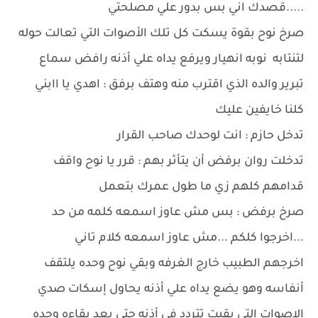
.....قصدك اني بس بدور علي مصلحتي
صرخ نوح بقوة يسكت كل تلك الأصوات التي تعالت حوله
لتنتابه نوبه انهيار ويرفع يداه علي أذنه رافض سماع
تبرير والده الذي اقترب منه وهتف برفق : اهدي يا اابني
كلنا خايفين عليك
تدخل حازم : انت لوحدك صاحب القرار
تدخلت روان برفض أن يتأثر بهم : قرر يا نوح واقف
قدامهم كلهم زي ما طول عمرك بتعمل
صرخ برفض : بس مش عاوز اسمعه كلمه من حد
...اخرجوا كلكم ...مش عاوز اسمعه كلام تاني
اخرجهم الطبيب خارج الغرفه وبقي نوح وحده يلتقف
أنفاسه وهو يضع يداه علي أذنه يحاول إسكات صدي
الاصوات التي بقيت تتردد في أذنه حتي بعد بقاءه وحده