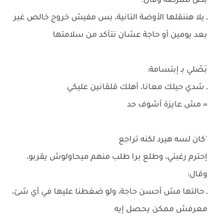
بَص للمرضة وقال:
ـ يلا هننقلها الأوضة التانية، بس مفيش خروج خالص غير
بعد يومين أو حاجة عشان نتأكد من سلامتها
بَصّلي بـ إبتسامة:
ـ شدي حيلك معانا، أهلك قلقانين عليكي
= مش عايزة أشوف حد
'كان لسه هيرد لكنه تراجع
إحترم رغبتي، وطلع برا طلب منهم ميحاولوش يقربو،
وقال:
ـ حالتها مش أحسن حاجة، ولو ضغطنا عليها في أي شئ،
معرفش ممكن يحصل إيه