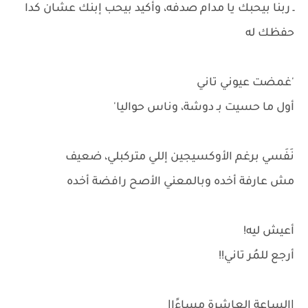
ـ ربنا بيحبك يا مدام صدفه، وأكيد بيحب إبنك عشان كدا
حفظك له
'غمضت عيوني تاني
أول ما حسيت بـ دوشة، وناس حواليا'
نَفَسي برغم الأوكسيجين إللي متركبلي، ضعيف
مش عارفة أخده وبالمعني الأصح رافضة أخده
أعيش ليه!
أرجع للمُر تاني!!
|الساعة العاشرة مساءًا|