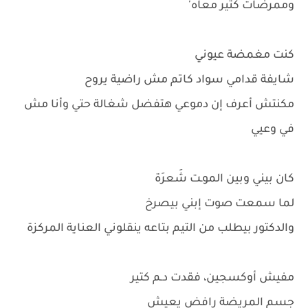
وممرضات كتير معاه'
كنت مغمضة عيوني
شايفة قدامي سواد كاتم مش راضية يروح
مكنتش أعرف إن دموعي هتفضل شغالة حتي وأنا مش
في وعيي
كان بيني وبين الموـت شَعرَة
لما سمعت صوت إبني بيصرخ
والدكتور بيطلب من التيم بتاعه ينقلوني العناية المركزة
مفيش أوكسجين، فقدت دـم كتير
جسم المريضة رافض يعيش