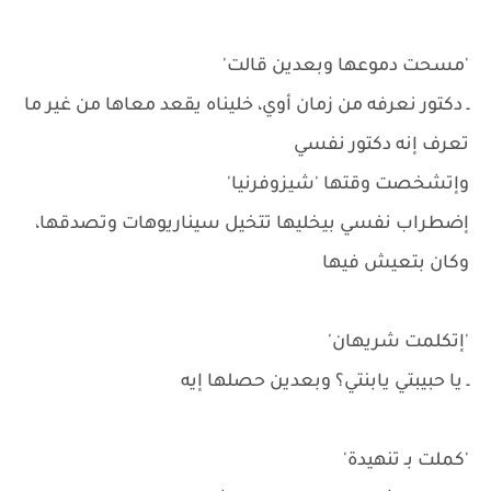
'مسحت دموعها وبعدين قالت'
ـ دكتور نعرفه من زمان أوي، خليناه يقعد معاها من غير ما
تعرف إنه دكتور نفسي
وإتشخصت وقتها 'شيزوفرنيا'
إضطراب نفسي بيخليها تتخيل سيناريوهات وتصدقها،
وكان بتعيش فيها
'إتكلمت شريهان'
ـ يا حبيبتي يابنتي؟ وبعدين حصلها إيه
'كملت بـ تنهيدة'