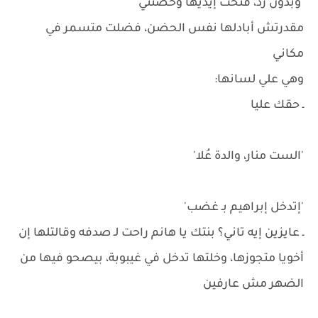
'وبدون رَد، فتحت إيديها وحضنتي
مقدرتش أبادلها نفس الحضن، فضلت متسمر في
مكاني
وهي علي لسانها:
ـ حقك عليا
'الست منار، والدة عُلا'
'إتدخل إبراهيم بـ غضب'
ـ عايزين إيه تاني؟ بنتك يا هانم راحت لـ صدفه وقالتلها إن
أخويا متجوزها، وخلتها تدخل في غيبوبة، بيصحو فيها من
الضهر مش عارفين