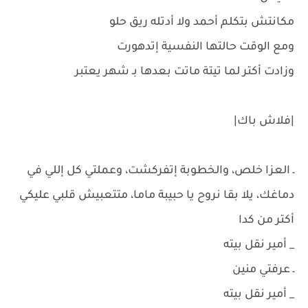
مكانتش بتكلم أحمد ولا أدتله ريق حلو
ومع الوقت حالتها النفسية إتدهورت
وزادت أكتر لما تيتة ماتت بعدها بـ شهر يعتبر
|فلاش باك|
ـ العزا خلص، والخطوبة إتفركشت، وعملتي كل إللي في
دماغك، يلا بقا نروح يا حبيبة ماما، متتعبيش قلبي عليكي
أكتر من كدا
_ أمير نقل بيته
ـ عرفتي منين
_ أمير نقل بيته