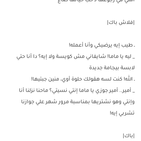
أملي في رجوعها لـ حُب حياتها ضاع
|فلاش باك|
ـ طيب إيه يرضيكي وأنا أعمله!
_ ليه يا ماما! شايفاني مش كويسة ولا إيه؟ دا أنا حتي
لابسة بيجامة جديدة
ـ الله! كنت لسه هقولك حلوة أوي، منين جبتيها!
_ أمير.. أمير جوزي يا ماما إنتي نسيتي؟ ماحنا نزلنا أنا
وإنتي وهو نشتريها بمناسبة مرور شهر علي جوازنا
تشربي إيه!
|باك|