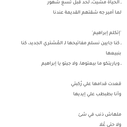
ـ الحياة مشيت، لحد قبل تسع شهور
لما أمير جه شقتهم القديمة عندنا
'إتكلم إبراهيم'
ـ كنا جايين نسلم مفاتيحها لـ المُشتري الجديد، كنا
بنبيعها
ـ وياريتكو ما بيعتوها، ولا جيتو يا إبراهيم
قعدت قدامها علي رُكبتي
وأنا بطبطب علي إيديها
ملهاش ذنب في شئ
ولا حتي عُلا