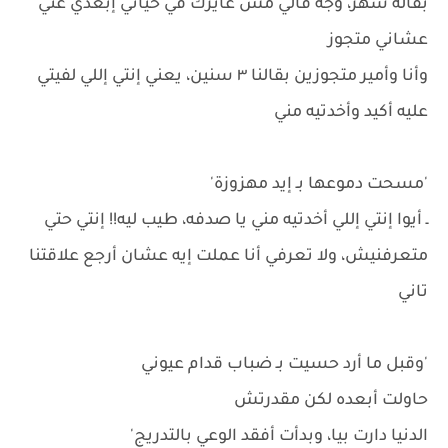
بقاله شهر، وجه قالي مش عايزك في حياتي إبعدي عني
عشاني متجوز
وأنا وأمير متجوزين بقالنا ٣ سنين، يعني إنتي إللي لفيتي
عليه أكيد وأخدتيه مني
'مسحت دموعها بـ إيد مهزوزة'
ـ أيوا إنتي إللي أخدتيه مني يا صدفه، طيب ليه!! إنتي حتي
متعرفنيش، ولا تعرفي أنا عملت إيه عشان أرجع علاقتنا
تاني
'وقبل ما أرد حسيت بـ ضباب قدام عيوني
حاولت أبعده لكن مقدرتش
الدنيا دارت بيا، وبدأت أفقد الوعي بالتدريج'