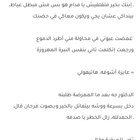
ـ إبنك بخير متقلقيش يا مدام هو بس مش مبطل عياط،
بينداكي عشان يجي ويكون معاكي في حضنك
'غمضت عيوني في محاولة مني أطرد الدموع
ورجعت إتكلمت تاني بنفس النبرة المهزوزة'
= عايزة أشوفه، هاتيهولي
الدكتور جه بعد ما الممرضة طلبته
دخل بسرعة ووشه بيتفائل بالخير وبـصوت فرحان قال:
ـ الحمدلله، زال الخطر يا صدفه