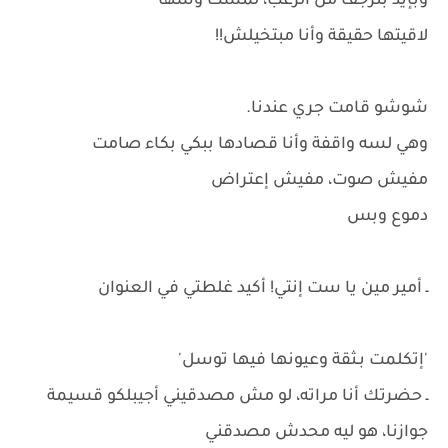
وبإيد بترجف من الرُعب، لمست وشها
لاقيتها حقيقة وأنا مبتخيلش!!
شوشو قامت جري عندنا.
وهي لسه واقفة وأنا قصادها ببكي بكاء صامت
مفيش صوت، مفيش إعتراض
دموع وبس
ـ أمير مين يا ست إنتي! أكيد غلطتي في العنوان
'إتكلمت بـثقة وعيونها فيها توسل'
ـ حضرتك أنا مراته، لو مش مصدقيني أجيبلكو قسيمة
جوازنا، هو ليه محدش مصدقني