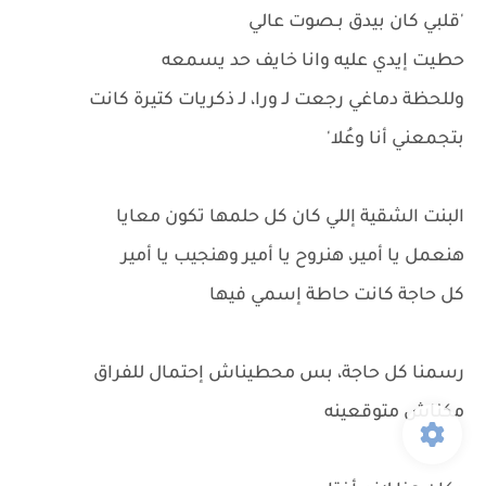
'قلبي كان بيدق بـصوت عالي
حطيت إيدي عليه وانا خايف حد يسمعه
وللحظة دماغي رجعت لـ ورا، لـ ذكريات كتيرة كانت
بتجمعني أنا وعُلا'
البنت الشقية إللي كان كل حلمها تكون معايا
هنعمل يا أمير، هنروح يا أمير وهنجيب يا أمير
كل حاجة كانت حاطة إسمي فيها
رسمنا كل حاجة، بس محطيناش إحتمال للفراق
مكناش متوقعينه