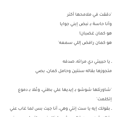
'دققت في ملامحها أكتر
وأنا حاسة بـ نبض إبني جوايا
هو كمان غضبان!
هو كمان رافض إللي سمعه'
ـ يا حبيبتي دي مراته، صدفه
متجوزها بقاله سنتين وحامل كمان، بصي
'شاورتلها شوشو بـ إيديها علي بطني، وعُلا بـ دموع
إتكلمت'
ـ بقولك إيه يا ست إنتي وهي، أنا جيت بس لما غاب عني