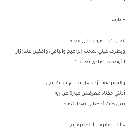
= يارب
'صرخت بـ صوت عالي فجأة
وبطرف عيني لمحت إبراهيم والباقي، واقفين عند إزاز
الأوضة، قصادي يعتبر..'
والممرضة بـ رَد فعل سريع قربت مني
أدتني حقنة، معرفش عبارة عن إيه
بس خلت أعصابي تهدا شوية
= أنا... عايزة... أنا عايزة إبني