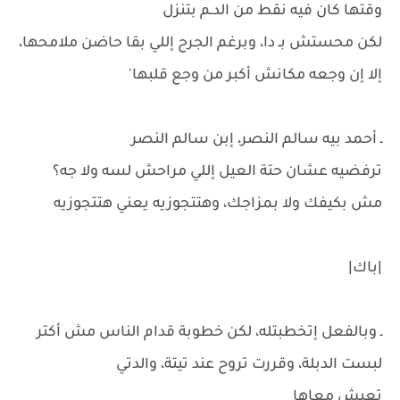
وقتها كان فيه نقط من الدـم بتنزل
لكن محستش بـ دا، وبرغم الجرح إللي بقا حاضن ملامحها،
إلا إن وجعه مكانش أكبر من وجع قلبها'
ـ أحمد بيه سالم النصر، إبن سالم النصر
ترفضيه عشان حتة العيل إللي مراحش لسه ولا جه؟
مش بكيفك ولا بمزاجك، وهتتجوزيه يعني هتتجوزيه
|باك|
ـ وبالفعل إتخطبتله، لكن خطوبة قدام الناس مش أكتر
لبست الدبلة، وقررت تروح عند تيتة، والدتي
تعيش معاها