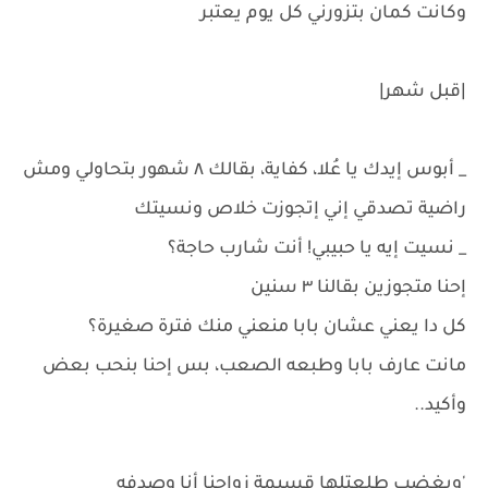
وكانت كمان بتزورني كل يوم يعتبر
|قبل شهر|
_ أبوس إيدك يا عُلا، كفاية، بقالك ٨ شهور بتحاولي ومش
راضية تصدقي إني إتجوزت خلاص ونسيتك
_ نسيت إيه يا حبيبي! أنت شارب حاجة؟
إحنا متجوزين بقالنا ٣ سنين
كل دا يعني عشان بابا منعني منك فترة صغيرة؟
مانت عارف بابا وطبعه الصعب، بس إحنا بنحب بعض
وأكيد..
'وبغضب طلعتلها قسيمة زواجنا أنا وصدفه