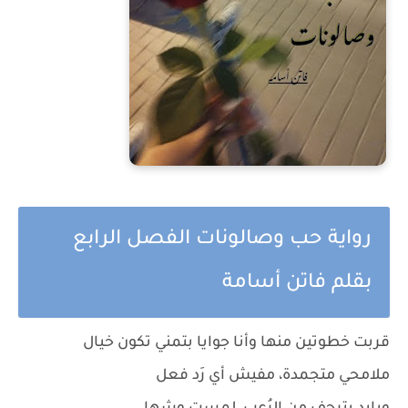
رواية حب وصالونات الفصل الرابع
بقلم فاتن أسامة
قربت خطوتين منها وأنا جوايا بتمني تكون خيال
ملامحي متجمدة، مفيش أي رَد فعل