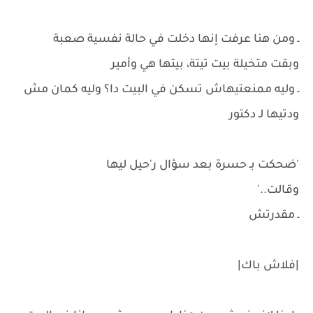
ـ ومن هنا عرفت إنها دخلت في حالة نفسية صعبة
وبقت متخيلة بيت تيتة، بيتها هي وأمير
ـ وليه ممنعتيهاش تسكن في البيت دا؟ وليه كمان مش
ودتيها لـ دكتور
'ضحكت بـ حسرة بعد سؤال ر'حيل ليها
وقالت..'
ـ مقدرتش
|فلاش باك|