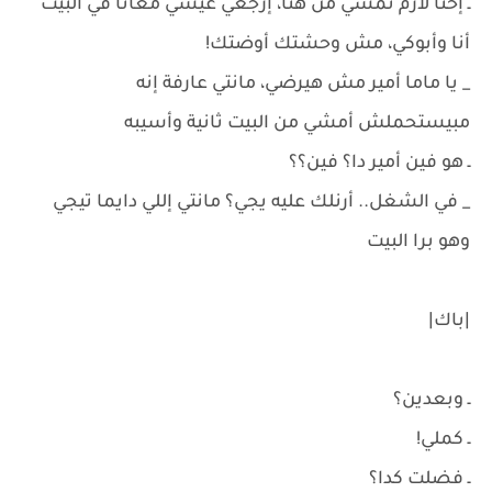
ـ إحنا لازم نمشي من هنا، إرجعي عيشي معانا في البيت
أنا وأبوكي، مش وحشتك أوضتك!
_ يا ماما أمير مش هيرضي، مانتي عارفة إنه
مبيستحملش أمشي من البيت ثانية وأسيبه
ـ هو فين أمير دا؟ فين؟؟
_ في الشغل.. أرنلك عليه يجي؟ مانتي إللي دايما تيجي
وهو برا البيت
|باك|
ـ وبعدين؟
ـ كملي!
ـ فضلت كدا؟