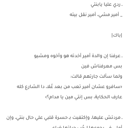
ـ ردي عليا يابنتي
_ أمير مشي، أمير نقل بيته
|باك|
ـ عرفنا إن والدة أمير أخدته هو وأخوه ومشيو
بس معرفناش فين
ولما سألت جارتهم قالت:
‹سافرو عشان أمير تعب من بعد عُلا، دا الشارع كله
عارف الحكاية، بس إنتي مين يا مدام؟›
ـ مردتش عليها، وإكتفيت بـ حسرة قلبي علي حال بنتي، وإن