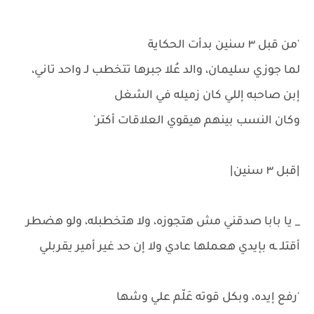
'من قبل ٣ سنين بدأت الحكاية
لما جوزي سليمان، والد عُلا جبرها تتخطب لـ واحد تاني،
إبن صاحبه إللي كان زميله في الشغل
وكان النسب بينهم هيقوي العلاقات أكتر'
|قبل ٣ سنين|
_ يا بابا صدقني مش هتجوزه، ولا هتخطبله، ولو هضطر
أقتلـ ـه بإيدي هعملها عادي ولا إن حد غير أمير يقربلي
'رفع إيده، وبكل قوته عَلّم علي وشها