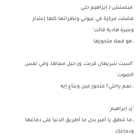
'مبصتش لـ إبراهيم حتي
فضلت مركزة في عيوني ونظراتها كلها إعتذار
وبنبرة هادية قالت'
ـ هو فعلا متجوزها
'الست شريهان قربت، ور'حيل معاها، وفي نفس
الصوت'
ـ نعم ياختي؟ متجوز مين وبتاع إيه
'رَد إبراهيم'
ـ ما تنطق يا أمير بدل ما أطربق الدنيا على دماغها
ودماغك