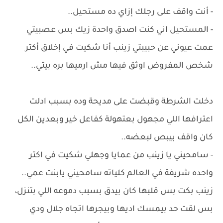
- أنت واقف على رجلك إزاي ده مستحيل..
- المستحيل اني كنت اصدق واحدة زيك بس عصبيتي
عمت عيوني عن حبيبتي زينب أنا شكيت في إخلاق أكتر
شخص المفروض اوثق فيها مش ارميها بره بيتي..
دخلت الشرطة وقبضت على مديحة وده بسبب ادلت
اعترافها اللي مجهول بعتهولة كفاعل خير وبعدين الكل
كان واقف بيبص لبعضه..
- سامحيني يا زينب من عمايا وجهلي شكيت في اكتر
واحده شريفة في العالم كلياته سامحيني يابنت عمي..
زينب بكت بس قلبها كان بيدق بسبب دموعه اللي بتنزل،
بس لقت حد بيمسك اديها وبيجرها اتجاه جلال ودي