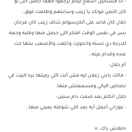
- أنا مستحيل أسمح ليكم ترجعوا مهما حصل حتى لو
كان التمن موتك يا زينب وسابتهم وطلعت فوق..
جلال كان قاعد على الكرسيولم شاف زينب كان فرحان
بس في نفس الوقت افتكر اللي حصل منها وقلبه وجعه
للدرجة دي نسته واتجوزت وخلفت والأصعب بنتها جت
عنده وقدام عينه..
أم جلال:
- مالك يابني زعلان ليه مش أنت اللي رميتها بره البيت في
نصاص اليالي ومسمعتش منها.
جلال اتكلم بعد صمت دام سنين:
- عوزاني أعمل أيه بعد اللي شوفته بعيني منها..
«فلاش باك..»