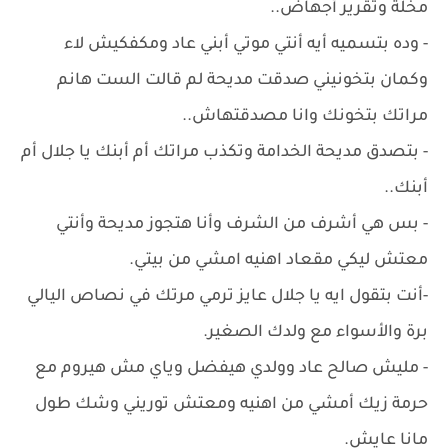
مخلة وتقرير أجهاض..
- وده بتسميه أيه أنتي موتي أبني عاد ومكفكيش لاء
وكمان بتخونيني صدقت مديحة لم قالت الست هانم
مراتك بتخونك وانا مصدقتهاش..
- بتصدق مديحة الخدامة وتكذب مراتك أم أبنك يا جلال أم
أبنك..
- بس هي أشرف من الشرف وأنا هتجوز مديحة وأنتي
معتش ليكي مقعاد اهنيه امشي من بيتي.
-أنت بتقول ايه يا جلال عايز ترمي مرتك في نصاص اليالي
برة والأسواء مع ولدك الصغير.
- مليش صالح عاد وولدي هيفضل وياي مش هيروم مع
حرمة زيك أمشي من اهنيه ومعتش توريني وشك طول
مانا عايش.