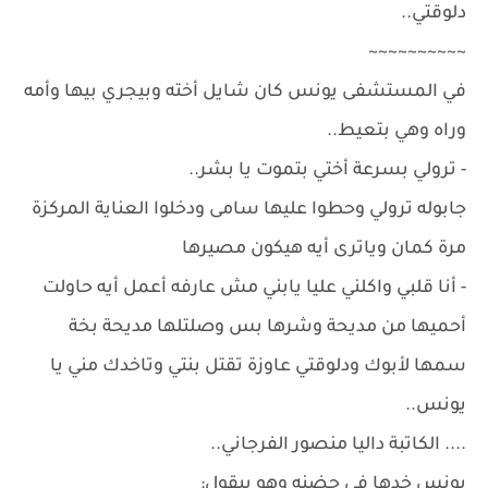
دلوقتي..
~~~~~~~~~~
في المستشفى يونس كان شايل أخته وبيجري بيها وأمه
وراه وهي بتعيط..
- ترولي بسرعة أختي بتموت يا بشر..
جابوله ترولي وحطوا عليها سامى ودخلوا العناية المركزة
مرة كمان وياترى أيه هيكون مصيرها
- أنا قلبي واكلني عليا يابني مش عارفه أعمل أيه حاولت
أحميها من مديحة وشرها بس وصلتلها مديحة بخة
سمها لأبوك ودلوقتي عاوزة تقتل بنتي وتاخدك مني يا
يونس..
.... الكاتبة داليا منصور الفرجاني..
يونس خدها في حضنه وهو بيقول: