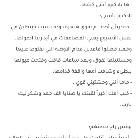
- ها يادكتور أختي كيفها.
اادكتور بأسىى:
- مقدرش أحدد لم تفوق هنعرف وده بسبب خبتطين في
نفس الأسبوع يعني المضاعفات في أيد ربنا ادعولها..
وفعلا فضلوا قاعدين قدام الاوضة اللي نقلوها عليها
ومستنينها تفوق، وبعد ساعات فاقت وفتحت عيونها
ببطىء وشافت أمها واقفة قدامها..
- ماما أنتي وحشتيني قوي..
- قلب أمك أخيراً لقيتك يا ضنايا الف حمد وشكر ليك
يارب.
يونس راح حضنهم: