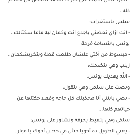
- أخيراً عيلتي أتلمت على خير أنا أسعد شخص في العالم
كله..
سلمى باستغراب:
- انت ازاي تحضني ياجدع انت وكمان ليه ماما سكتالك..
يونس بابتسامة فرحة:
- مبسوط من أختي علشان طلعت قطة وبتخربشكمان..
زينب وهي بتضحك:
- الله يهديك يونس.
وبصت على سلمى وهي بتقول:
- بصي يابنتي أنا هحكيلك كل حاجه وفعلا حكتلها عن
حياتهم كلها...
سلكى وهي بتعيط يحرقة وتشاور على يونس:
- يعني الطويل ده أخويا خش في حضن أخوك يا فواز..