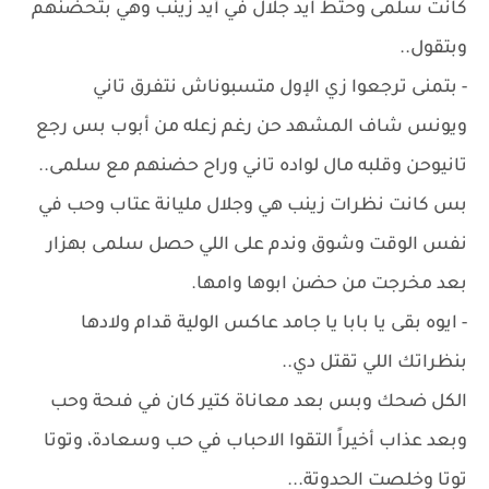
كانت سلمى وحتط ايد جلال في أيد زينب وهي بتحضنهم
وبتقول..
- بتمنى ترجعوا زي الإول متسبوناش نتفرق تاني
ويونس شاف المشهد حن رغم زعله من أبوب بس رجع
تانيوحن وقلبه مال لواده تاني وراح حضنهم مع سلمى..
بس كانت نظرات زينب هي وجلال مليانة عتاب وحب في
نفس الوقت وشوق وندم على اللي حصل سلمى بهزار
بعد مخرجت من حضن ابوها وامها.
- ايوه بقى يا بابا يا جامد عاكس الولية قدام ولادها
بنظراتك اللي تقتل دي..
الكل ضحك وبس بعد معاناة كتير كان في فىحة وحب
وبعد عذاب أخيراً التقوا الاحباب في حب وسعادة، وتوتا
توتا وخلصت الحدوتة...