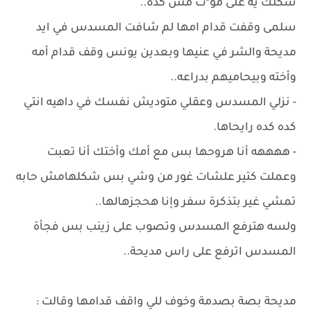
شكلك ية على مو*ت مش كده..
سلمى وقفت قدام امها لم شافت المسدس في ايد
مديحة والشر في عنيها وبعدين يونس وقف قدام أمه
وأخته وبيحاميهم بدراعه..
- نزلي المسدس وعقلي متوديش نفسك في داهيه انتي
كده كده رايحاها.
- ههههه أنا هروحها بس مع أمك وأختك أنا تعبت
وعملت كتير علشات غور من وشي بس شكلهامش حابه
تمشي غير بتذكرة سفر وإنا هحجزهالها..
ولسه هترفع المسدس وتصوب على زينب بس فجأة
المسدس اترفع على راس مديحة..
مديحة بصة بصدمة وخوف للي واقف قدامها وقالت :