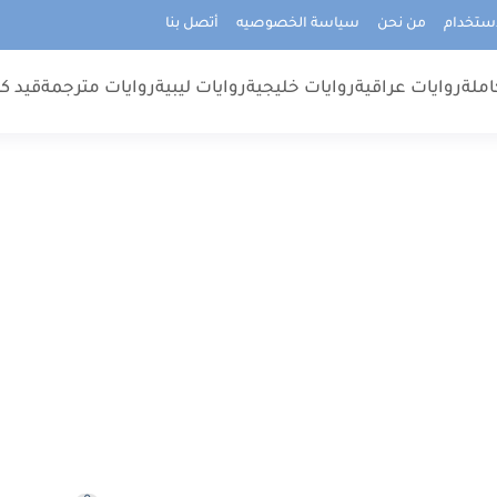
استخدام
من نحن
سياسة الخصوصيه
أتصل بنا
املة
روايات عراقية
روايات خليجية
روايات ليبية
روايات مترجمة
قيد كت