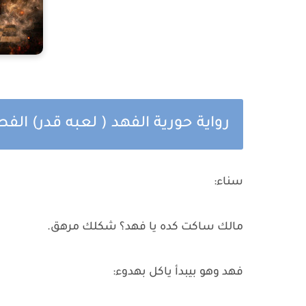
رواية حورية الفهد ( لعبه قدر) الف
سناء:
مالك ساكت كده يا فهد؟ شكلك مرهق.
فهد وهو بيبدأ ياكل بهدوء: