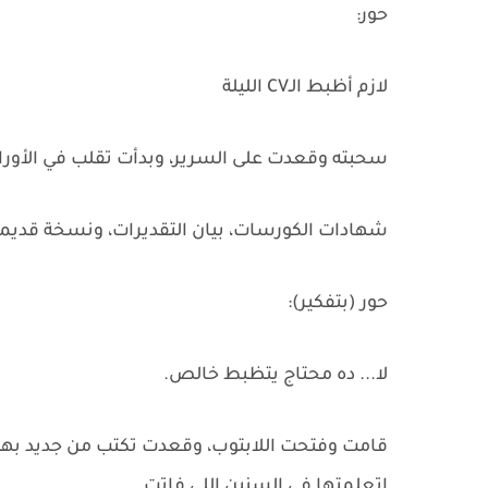
حور:
لازم أظبط الـCV الليلة
سحبته وقعدت على السرير، وبدأت تقلب في الأوراق
شهادات الكورسات، بيان التقديرات، ونسخة قديمة من الـCV كانت محتاجة تع
حور (بتفكير):
لا... ده محتاج يتظبط خالص.
قامت وفتحت اللابتوب، وقعدت تكتب من جديد بهد
اتعلمتها في السنين اللي فاتت.