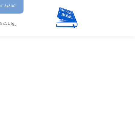
اتفاقية ال
روايات ك