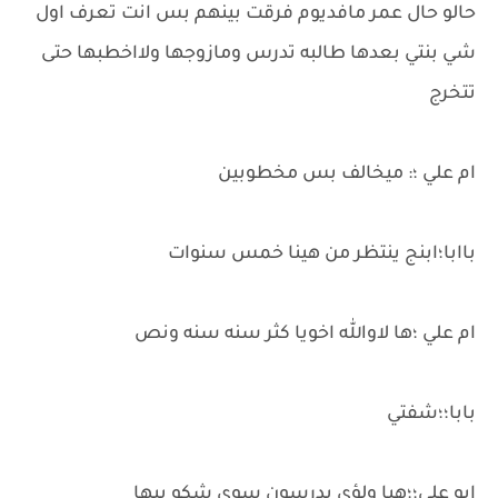
حالو حال عمر مافديوم فرقت بينهم بس انت تعرف اول
شي بنتي بعدها طالبه تدرس ومازوجها ولااخطبها حتى
تتخرج
ام علي ؛: ميخالف بس مخطوبين
باابا؛ابنج ينتظر من هينا خمس سنوات
ام علي ؛ها لاوالله اخويا كثر سنه سنه ونص
بابا؛؛شفتي
ابو علي؛؛هيا ولؤي يدرسون سوى شكو بيها