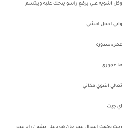
وكل اشويه علي يرفع راسو يدحك عليه ويبتسم
واني اخجل امشي
عمر ::سدوره
ها عموري
تعالي اشوي مكاني
اي جيت
رحت وكفت امبدال عمر جان هو وعلي يشون راح عمر