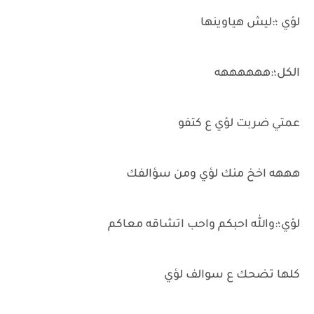
لؤي ؛:ليش هياوينها
الكل؛:ههههههه
عمتي ضربت لؤي ع كتفو
هههه اخخ منك لؤي ومن سؤالفك
لؤي؛:والله احبكم واحب اتشاقه معاكم
كلها تضحك ع سوالف لؤي