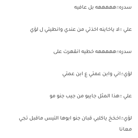
سدره؛:هههههه بل عافيه
علي ؛:لا ياخاينه اخذتي من عندي وانطيتي ل لؤي
سدره؛:هههههه خطيه انقهرت على
لؤي؛:اني وابن عمتي ع ابن عمتي
علي ؛:هذا المثل جايبو من جيب جنو مو
لؤي؛:اخخخ ياكلبي قبان جنو ابوها التيس ماقبل تجي
معانا