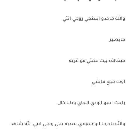
والله ماخذو استحي روحي انتي
مايصير
ميخالف بيت عمتي مو غربه
اوف منج ماشي
راحت اسو اتودي الجاي وبابا كال
والله ياخويا ابو حمودي سدره بنتي وعلي ابني الله شاهد