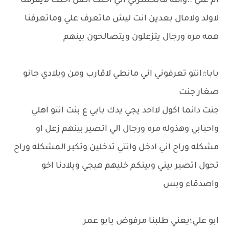
ام علي ؛؛والله ماتخسرني اني اختك اضل اختك لايفرقنا
لاولد ولامال بعدين انت ليش ماتعرف علي وماتعرفنا
همه مره ورجال يتزعلون ويتصالحون بينهم
بابا؛:انتو تعرفوني اني مانطي لاقارب ومن ويلادي جانو
صغار جنت
جنت دائما اكول لااحد يجي يدك بابي ع بنت انتو اهلي
واحبابي وهذوله مره ورجال الي اتصير بينهم زعل او
مشكله وراح اني ادخل وانتي تدخلين وتكبر المشكله وراح
تحول اتصير بيني وبينكم خليهم هيجي ويلادنا اخو
واصدقاء وبس
ابو علي؛يعني طلبنا مرفوض يابو عمر