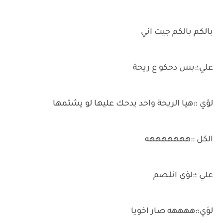
بالكم بالكم جيت اني
علي؛:بس دحكو ع ريحة
لؤي ؛:هيا الريحة واحد يدحك عليها لو يشتمها
الكل ::هههههههه
علي ؛:لؤي انلصم
لؤي؛:ههههه صار اخويا