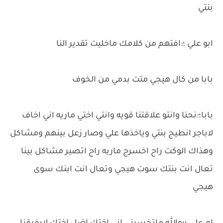
بنتي
ابو علي ؛:افتهم من كلامك ماخليت تقدير النا
بابا من كال هيجي متت بدمي من الخوف
بابا؛:نحنا وانتو علاقتنا قويه وانتي اختي ماريه اني اخاف
لاباجر انطيج بنتي وياخذها علي وصار زعل بينهم ومشاكل
وهذاك الوكت راح اخسرج ماريه راح اتصير مشاكل بينا
تعال انت بنتك سوت هيجي وتعال انت ابنك سوى
هيجي