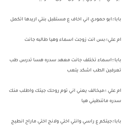
بابا؛:ابو حمودي اني اخاف ع مستقبل بنتي اريدها اتكمل
ام علي؛:بس انت زوجت اسماء وهيا طالبه جانت
بابا؛؛اسماء تختلف جانت معهد سدره هسا تدرس طب
تعرفين الطب اشكد يتعب
ام علي ؛:ميخالف يعني اني توم روحك جيتك واطلب منك
سدره ماتنطيني هيا
بابا؛:جيتكم ع راسي وانتي اختي ولانج اختي ماراح انطيج