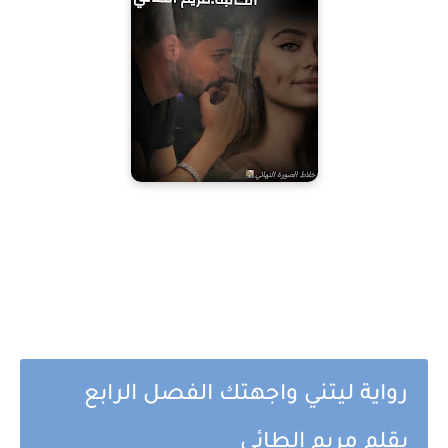
رواية ليتني واجهتك الفصل الرابع
بقلم مريم الطائي