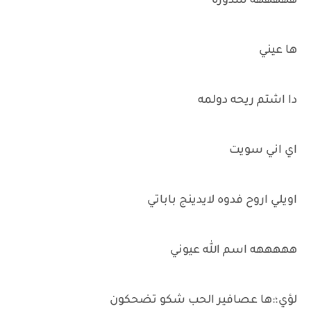
هههههه سدوره
ها عيني
دا اشتم ريحه دولمه
اي اني سويت
اويلي اروح فدوه لايدينج باباتي
هههههه اسم الله عيوني
لؤي؛:ها عصافير الحب شكو تضحكون