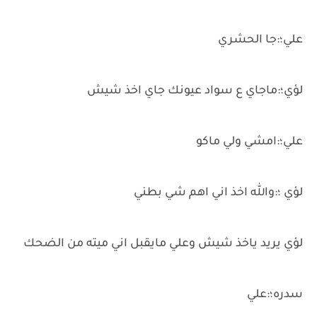
علي؛:جا الحشري
لؤي؛:ماجاي ع سواد عيونك جاي اخذ شيش
علي؛:امشي ولي ماكو
لؤي ؛:والله اخذ اني اهم شي بطني
لؤي يريد ياخذ شيش وعلي مايقبل اني ميته من الضحك
سدره؛:علي