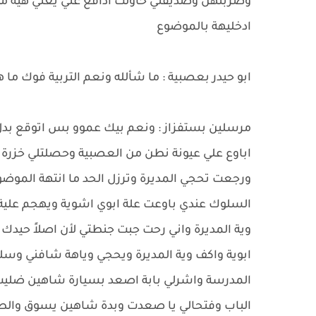
وضربتهن وصديقتي حاولت ادافع عني يعني هية مدخل
ادخليهة بالموضوع
ابو حيدر بعصبية : ما شألله ونعم التربية فوك م
مرسلين بستفزاز : ونعم بيك عموو بس اتوقع بدل 
اباوع علي عيونة نطن من العصبية وحصلتلي خزرة 
ورجعت تحجي المديرة وترزل الحد ما انتهة المو
السلوك عندي باوعت علة ابوي اشوية ويهجم علي
وية المديرة واني رحت جبت جنطتي لأن اصلاً حيد
ابوية واكف وية المديرة ويحجي وياهة شافني وسلم
المدرسة واشرلي بابة اصعد بسيارة شاهين ضليت ص
الباب وفتحالي يا صعدت وبدة شاهين يسوق والطري