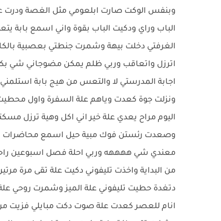
وبنفس الوكت صارت ابلعومي مثل الغصة ودرت علة 
الباب وراي ودكيت الباب بقوة واني اسمع بابة يت
الغرفتي دخلت بيهة وشمرت جنطتي بعصبية بالكاع ي
اترزل واتعاقب وربي ظلم يمكن مضوجاني شي بك
اجابة المدرستي لا والتعس من هيج بابة استلمني
ونزلت جوة كعدت وياهم علة السفرة واول محطيت 
اليوم مراح يعدي علة خير اني اكل وهية ترزل 
وصعدت رئستن فوك مبية حيل اسمع محاضرات ثان
معندي شي ههههه وربي احلة فصل اسبوعين راحة ل
من البداية واخذت تليفوني دكيت علة تقى مرة مرت
دتغدة حطيت تليفوني علة الميز وشمرت روحي علة
انام للعصر كعدت علة صوت دكت مبايلي فزيت من