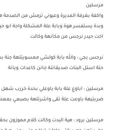
مرسلين
واكفة بغرفة المديرة وعيوني ترمش من الصدمة ه
وبدة يستفسر هوة وبابة علة المشكلة واجة ابو ح
اخت حيدر نرجس من مكانهة وكالت
نرجس بجي : والله بابة كولشي ممسويتلهة جنة ب
حتة اسئل البنات صديقاتنة جانن كاعدات ويانة
مرسلين : اباوع علة بابة باوعلي بحدة خررب ش
ضربتيهة باوعت علة تقى واشرتلهة بصبعي بمعنة 
مرسلين برود : هية البدت وكالت كلام مموزون بحقي 