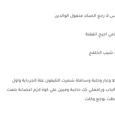
سى لا رجع الصكد منعول الوالدين
مي اجيج اتفقنة
رك شيب الخلفج
عار وجلبة وسافلة شمرت التليفون علة الجرباية واول
اب ورافعلي تك حاجبة ومبين علي كوة لازم اعصابة بلعت
 عطت بوجع وكلت