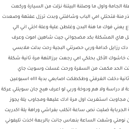
الجامة واول ما وصلنة البيتنة نزلت من السيارة وركعت
عذر منة فتحتلي امي الباب وشافتني وبدت ترزل عفتهة وصعدت
عني فوك ما هنة البدن وغلطن علية وعلة اختي اني الي
ل هاي المشكلة بكد مضجواني جيت شاهين اموت وعرف
 دك رزايل كدامة وربي حصرتني البجية رحت بدلت ملابسي
خاشوك الأكل بحلكي امي رجعت برزالتهة مرة ثانية شكلة
مسكتت الحد مكمت من السفرة ورحت غسلت وسويت جاي
ية دخلت الغرفتي وطكطكت اصابعي بدية اااه اسبوعين
ا دراسة ولا هم ودوخة وربي لو اعرف هيج جان سويتلي عركة
ين مجاوبت استغربت اول مرة ادك عليهة ومجاوب يلة يجوز
 الجرباية ضليت نص ساعة اتكلب بفراشي وراهة يلة اكدريت
 نومتي وشفت الساعة بنعاس جانت بالربعة اخذت تليفوني