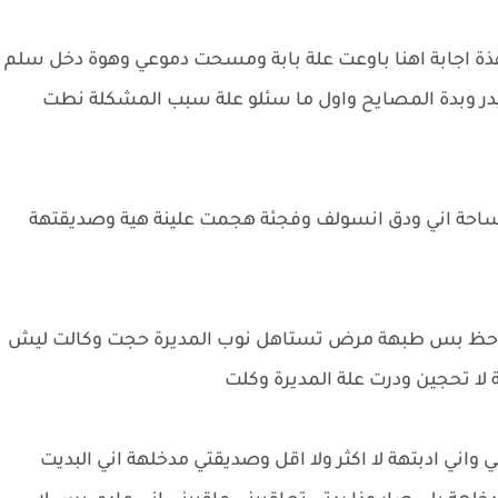
ذة اجابة اهنا باوعت علة بابة ومسحت دموعي وهوة دخل سلم
يدر وبدة المصايح واول ما سئلو علة سبب المشكلة نطت
ساحة اني ودق انسولف وفجئة هجمت علينة هية وصديقتهة
هل حظ بس طبهة مرض تستاهل نوب المديرة حجت وكالت ليش
لا تحجين ودرت علة المديرة وكلت
واني ادبتهة لا اكثر ولا اقل وصديقتي مدخلهة اني البديت