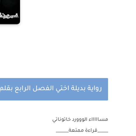
رواية بديلة اختي الفصل الرابع بقلم
مساااااء الووورد خاتوناتي
_____قراءة ممتعة______