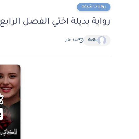
روايات شيقه
رواية بديلة اختي الفصل الرابع 4 بقلم خاتون الكعب
GeGe
منذ عام