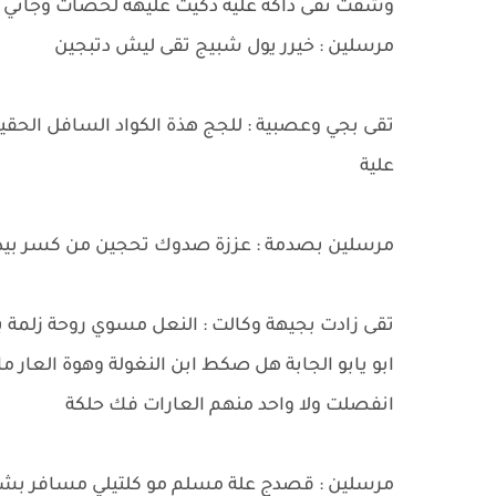
وشفت تقى داكة علية دكيت عليهة لحضات وجاني
مرسلين : خيرر يول شبيج تقى ليش دتبجين
تقى بجي وعصبية : للجج هذة الكواد السافل الحقير
علية
مرسلين بصدمة : عززة صدوك تحجين من كسر بي
تقى زادت بجيهة وكالت : النعل مسوي روحة زلمة بر
ابو يابو الجابة هل صكط ابن النغولة وهوة العار
انفصلت ولا واحد منهم العارات فك حلكة
مرسلين : قصدج علة مسلم مو كلتيلي مسافر ب