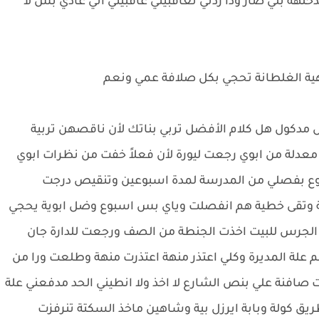
هة بلي صار وذا ردتي تعاقبيني عاقبيني اني عادي بس لا
ا هية الغلطانة تحجي بكل صلافة عمي ونعم
مدكول هل كلام الأفضل تربي بناتك لأن ناقصهن تربية
معدلة من ابوي رجعت ليورة لأن فعلاً خفت من نظرات ابوي
ضوع بفصلي من المدرسة لمدة اسبوعين وتنقيص درجت
ة وتقى خطية هم انفصلت وياي بس اسبوع وضل ابوية يحجي
ك الجرس للبيت اخذت الجنطة من الصف ورجعت للدارة جان
 علة المديرة وكلي اعتذر منهة اعتذرت منهة وطلعت ورا من
افنة علي بنص الشارع لا اخذ ولا انطيني الحد مدفعني علة
ق كولة وبابة ايرزل بية وشاهين ماخذ السكتة تنرفزت