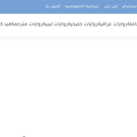
استخدام
من نحن
سياسة الخصوصيه
أتصل بنا
املة
روايات عراقية
روايات خليجية
روايات ليبية
روايات مترجمة
قيد كت