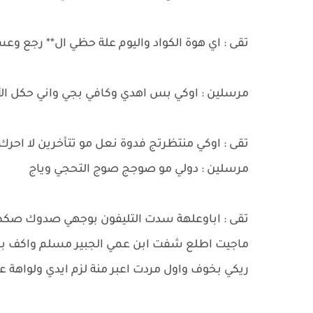
تقى : اي هوة الكواد واليوم علة حظي ال** رجع وع
مرسلين : اوكي بس اهدي وكافي بجي واني حكل الأ
تقى : اوكي منتظرتج فدوة نعل مو تتأخرين لا اح
مرسلين : دولي مو صوجج صوج التحجي وياج
تقى : اباوعلهة سدت التليفون بوجهي صدوك صكط و
ماجيت اطلع شفت ابن عمي الجبير مسلم واكف بالب
ريكي بخوف واول مردت اعبر منة لزم ايدي ولواهة