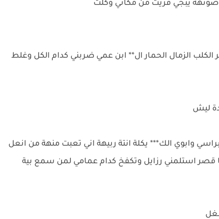
 صوتهة يبجي فزيت من مكاني وكلت
 الكلب الزمال الحمار ال** ابن عمي ضربني كدام الكل وغلط
دة ليش
اسي وابوي الك*** يكلة انتة ربيهة اني تعبت منهة من انعل
 ما قصر استلمني رزايل وتكفخ كدام عمامي لمن سمع بية
شغل