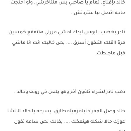
خالد بإقناع. تمام يا صاحبي بس متتاخرشي. ولو احتجت
حاجه اتصل بيا متتردتش .
نادر بغضب : ابوس ايدك امشي مررتي هتتفقع خمسين
مرة ااقلك التلفون أسرق .... بص خاليك انت انا ماشي
قبل ماجلطت.
ذهب نادر لشراء تلفون أخر وهو يلعن في روعه وخالد .
خالد وصل المقر قابله زميله طارق. بسرعه يا خالد الباشا
عوزك حالا شكله هينفخك .... بقالك نص ساعه تقول