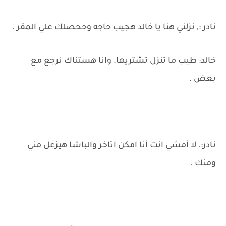
نادر :, نزلني هنا يا خالد هجيب حاجه وححصلك علي المقر .
خالد: طيب ما تنزل تشتريها. وانا هستناك نرجع مع
بعض .
نادر:. لا أمشي انت أنا امكن اتاخر والباشا هيزعل مني
ومنك .