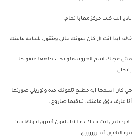
نادر: انت كنت مركز معايا تمام.
خالد: ابدا انت ال كان صوتك عالي وبتقول للحاجه مامتك
مش عجبك اسم العروسه لو تحب تدلعها هتقولها
بتنجان.
هي كان اسمها ايه مطلع تلفونك كده وتوريني صورتها
أنا عارف ذؤق مامتك. تلاقيها صاروخ .
نادر : يابني انت مخك ده ايه التلفون أسرق اقولها ميت
مرة التلفون أسررررررق.