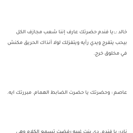
خالد :,:يا فندم حضرتك عارف إننا شعب مجازف الكل
بيحب يتفرج ويدي رأيه ويتفزلك لولا آنذاك الحريق مكنش
في مخلوق خرج.
عاصم : وحضرتك يا حضرت الضابط الهمام. مبررتك ايه.
نادر: يا فندم. دي بنت غبيه رفضت تسمع الكلام وهي