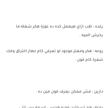
رغده : طب ازاي هيعمل كده ده عوزة هكر شغله ما
يخرش الميه .
روعه : هكر ومعتز موجود لو تعرفي كام جهاز اختراق وفك
شفرة كام فون .
دارين : مش ممكن يعرف فون مين ده .
روعه : هم تسبلتين ومزو هينسي اسمه بس انتي