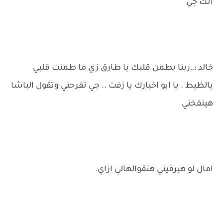
انك جي
خالد :,,ربنا يطمن قلبك يا طارق زي ما طمنت قلبي
بالظبط . يا ابو اخبارك يا زفت .. جي تفرحني وتقول الباشا
هينفخني
امال لو هيرقيني هتقوالهالي ازاي.