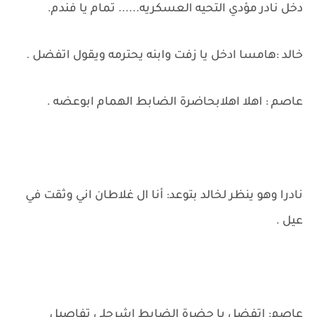
دخل نادر مؤدي التحيه العسكريه...... تمام يا فندم.
خالد :هامسا ادخل يا زفت وابنه يحترمه ويقول اتفضل .
عاصم : اهلا اهلابحاضرة الضابط الهمام ابوعضه .
نادرا وهو ينظر لخالد بتوعد: أنا ال غلاطان اني وثقت في
عيل .
عاصم: اتفضل يا حضرة الضابط اشرحلي تفاصيل