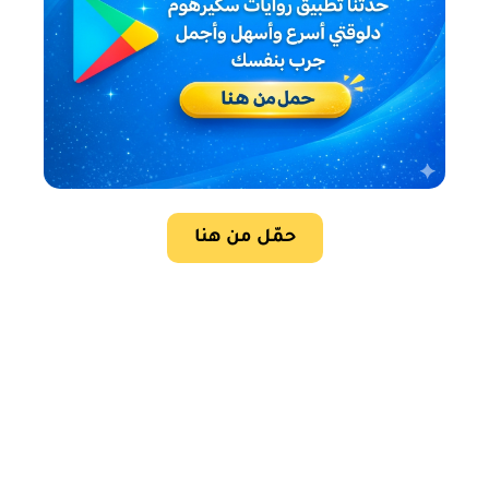
حمّل من هنا