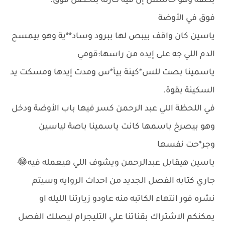
بكتفه وهو حاسس إن فيه كارثة بتحصل فوق.
​فوق في الأوضة
ياسين كان واقف بيبص لها ببرود وساد**ية وهو بيمسح
الدم اللي جه على إيده من راسها:قومي
​ياسمينا بصت للس*كينة بيأ*س ومدت إيدها ومسكت يد
السكينة بقوة.
​في اللحظة اللي عبد الرحمن كسر فيها باب الأوضة ودخل
وهو بيصرخ باسمها كانت ياسمينا باصة لياسين
وجر*حت نفسها
ياسين هيقابل عبدالرحمن ويشوف اللي هيعمله فيه😂
جاري كتابه الفصل الجديد من احداث الروايه وسيتم
نشره فور انتهاء الكاتبه منه عاودو زيارتنا الليله او
يمكنكم الاشتراك بقناتنا علي التليجرام ليصلك الفصل