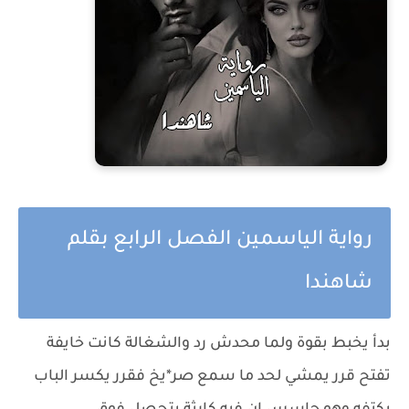
رواية الياسمين الفصل الرابع بقلم
شاهندا
بدأ يخبط بقوة ولما محدش رد والشغالة كانت خايفة
تفتح قرر يمشي لحد ما سمع صر*يخ فقرر يكسر الباب