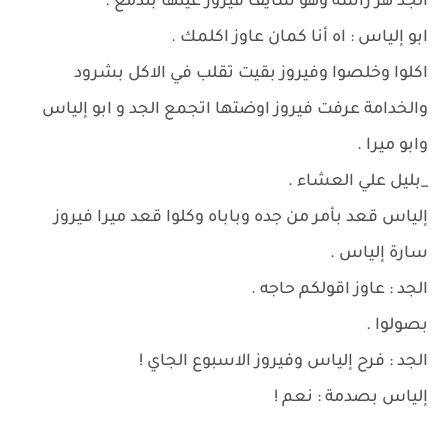
الجد هز رأسه وهو شايف فيروز عينها بتدمع .
ابو إلياس : اه أنا كمان عاوز اكلمك .
اكلوا وخلصوا وفيروز بقيت تقلب في الاكل بشرود
والخدامة عرفت فيروز اوضتها اتجمع الجد و ابو إلياس
وابو ميرا .
_بليل علي العشاء .
إلياس قعد بأمر من جده وباباه وكلوا قعد ميرا فيروز
سارة إلياس .
الجد : عاوز اقولكم حاجه .
بصولوا .
الجد : فرح إلياس وفيروز الاسبوع الجاي !
إلياس بصدمة : نعم !