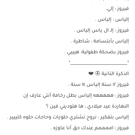
فيروز : إلي.
إلياس : إلياس .
فيروز : إلـ ال ياس إلياس .
إلياس بأبتسامة : شاطرة .
فيروز بضحكة طفولية: هيييي .
٭___________________________٭
الذكرة التانية 🦋 ❤️
فيروز ١٢ سنة إلياس ١٤ سنة .
فيروز : هههههه إلياس بطل رخامة أنتي عارف إن
النهاردة عيد ميلادي ، ها هتوديني فين ؟
إلياس بتفكير : نروح نشتري حلويات وحاجات حلوه كتييير .
فيروز : اممممم عندك حق أنا عاوزه .