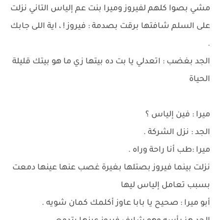
مشي بصوا كلهم لفيروز وميرا بنت عم إلياس التاني نزلت
على السلم شافتها برقت بصدمة : فيروز ! ، اية اللى جابك
.
الجد بغضب : اتعدلي يا بت ده بيتها زي ما هو بيتك قليلة
الحياة
ميرا : فين إلياس ؟
الجد : نزل الشركة .
ميرا :طب أنا راحة وراه .
نزلت بينما فيروز بصتلها بغيرة غصب عنها عينها دمعت
بسبب تعامل إلياس ليها
أبو ميرا : صحيح يا بابا عاوز أكلمك كمان شويه .