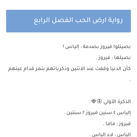
رواية ارض الحب الفصل الرابع
بصيتلوا فيروز بصدمة : إلياس !
بصيلها : فيروز .
كأن الدنيا وقفت عند الاتنين وذكرياتهم بتمر قدام عينهم
.
الذكرة الأولي 🦋🍓
إلياس ٤ سنين فيروز ٢ سنتين .
فيروز : ماما .
إلياس : لاء إلياس .