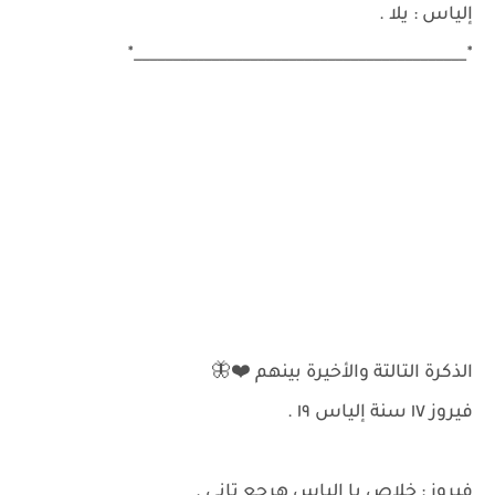
إلياس : يلا .
٭___________________________________________٭
الذكرة التالتة والأخيرة بينهم ❤️🦋
فيروز ١٧ سنة إلياس ١٩ .
فيروز : خلاص يا إلياس هرجع تاني .