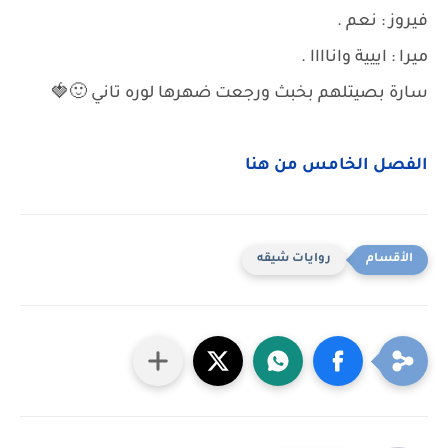
فيروز : نعم .
ميرا : اييية واناااا .
سارة بصيتلهم بخبث ورجعت ضهرها لوره تاني 🙂🍓
الفصل الخامس من هنا
روايات شيقه