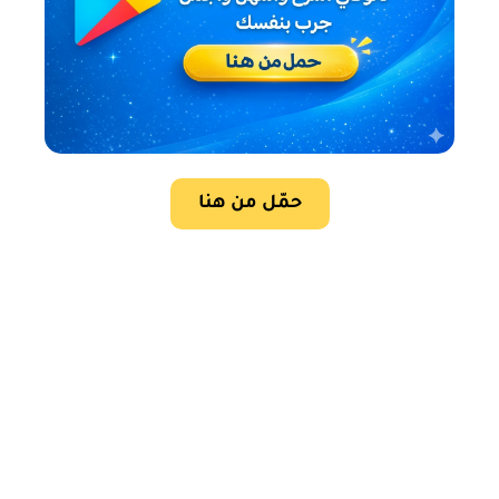
حمّل من هنا