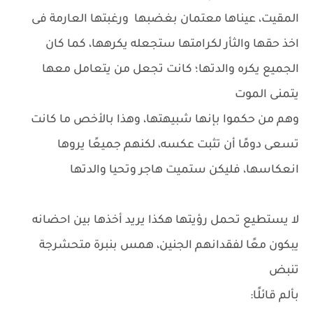
المقيت، عيناها معتمان بغضبها ورغبتها العارمة فى
اخذ حقها والثأر لكرامتها ستجعله يكرهها، كما كان
الجميع يكره والدتها؛ كانت تجعل من يتعامل معها
يتمنى الموت
وهم من حكموا بإنها شبيهتها، وهذا بالأخص ما كانت
تسعى دومًا أن تثبت عكسه، لكنهم جميعًا يروها
انعكاسها، فليكن ستميت هاجر وتحيا والدتها
لا يستطيع تحمل رؤيتها هكذا يريد أخذها بين احضانه
يبكون معًا لفقدانهم الجنين، همس بنبرة متحشرجة
تنبض
بألم قائلًا: