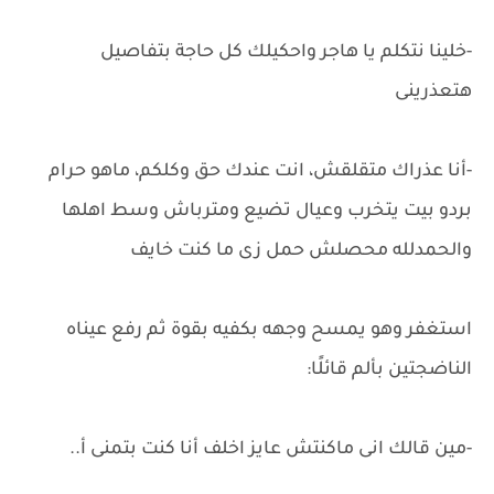
-خلينا نتكلم يا هاجر واحكيلك كل حاجة بتفاصيل
هتعذرينى
-أنا عذراك متقلقش، انت عندك حق وكلكم، ماهو حرام
بردو بيت يتخرب وعيال تضيع ومترباش وسط اهلها
والحمدلله محصلش حمل زى ما كنت خايف
استغفر وهو يمسح وجهه بكفيه بقوة ثم رفع عيناه
الناضجتين بألم قائلًا:
-مين قالك انى ماكنتش عايز اخلف أنا كنت بتمنى أ..