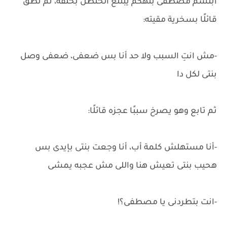
ابتسم مصطفى بتهكم يبتلع الحنظل بحلقه، ثم نطق
قائلًا بسخرية مقيته:
-مش انتِ السبب ولا حد أنا بس ضعفى، ضعفى وصل
بنتى لكل دا
ثم تابع وهو يصرخ سببًا عجزه قائلًا:
-أنا مستهلش كلمة أب، أنا وجعت بنتى بإيدى بس
هحيب بنتى تعيش هنا واللى مش عجبه يمشى
-انت بتطردنى يا مصطفى؟!