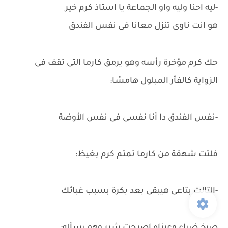
-ليه احنا وليه واو الجماعة يا استاذ كرم خير
هو انت ناوى تنزل معانا فى نفس الفندق
حك كرم مؤخرة رأسه وهو يرمق كارما التى تقف فى
الزواية كالفأر المبلول هامسًا:
-نفس الفندق دا أنا نفسى فى نفس الأوضة
فلتت شهقة من كارما تمتم كرم بغيظ:
-التالت بتاعى هيبقى بعد بكرة بسبب غبائك