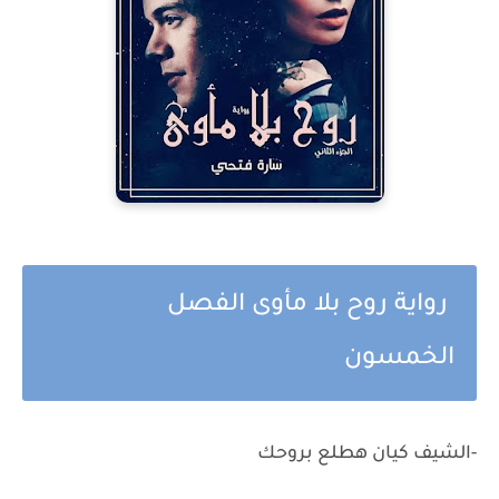
رواية روح بلا مأوى الفصل
الخمسون
-الشيف كيان هطلع بروحك