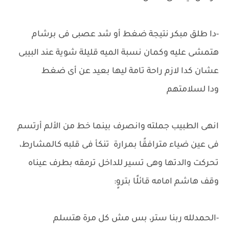
-دا طلق مبكر نتيجة ضغط أو شد عصبى فى برشام
هتمشى عليه وكمان نسبة الميه قليلة شوية عند البيبى
عشان كدا لازم راحة تامة ليها بعيد عن أى ضغط
ودا لسلامتهم
انهى الطبيب جملته وانصرف بينما خط من الألم أرتسم
فى عين ضياء مترافقًا بمرارة تنكأ فى قلبه كالمشارط،
تحركت والدتها وهى تسير للداخل ترمقه بطرف عيناه
وقف هاشم امامه قائلًا بتروٍ:
-الحمدلله ربنا ستر، بس مش كل مرة هتسلم