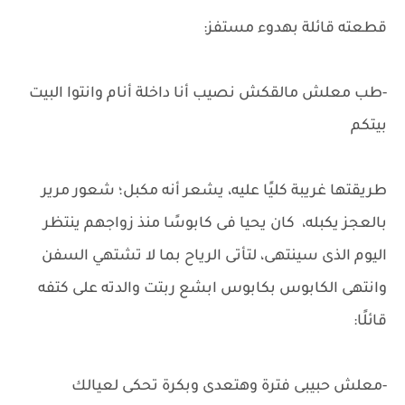
قطعته قائلة بهدوء مستفز:
-طب معلش مالقكش نصيب أنا داخلة أنام وانتوا البيت
بيتكم
طريقتها غريبة كليًا عليه، يشعر أنه مكبل؛ شعور مرير
بالعجز يكبله، كان يحيا فى كابوسًا منذ زواجهم ينتظر
اليوم الذى سينتهى، لتأتى الرياح بما لا تشتهي السفن
وانتهى الكابوس بكابوس ابشع ربتت والدته على كتفه
قائلًا:
-معلش حبيبى فترة وهتعدى وبكرة تحكى لعيالك