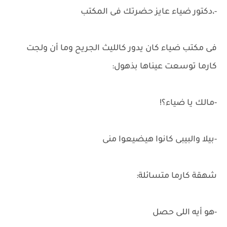
-،دكتور ضياء عايز حضرتك فى المكتب
فى مكتب ضياء كان يدور كالليث الجريح وما أن ولجت
كارما توسعت عيناها بذهول:
-مالك يا ضياء؟!
-بيلا والبيبى كانوا هيضيعوا منى
شهقة كارما متسائلة:
-هو أيه اللى حصل