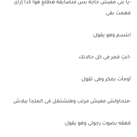
-يا بنى مفيش حاجة بس متضايقة هطلع هوا كدا إزاى
فهمت بقى
ابتسم وهو يقول:
-انتِ قمر فى كل حالاتك
أومأت بمكر وهى تقول:
-متحاولش مفيش مرتب وهتشتغل فى الملجأ ببلاش
قهقه بصوت رجولى وهو يقول: