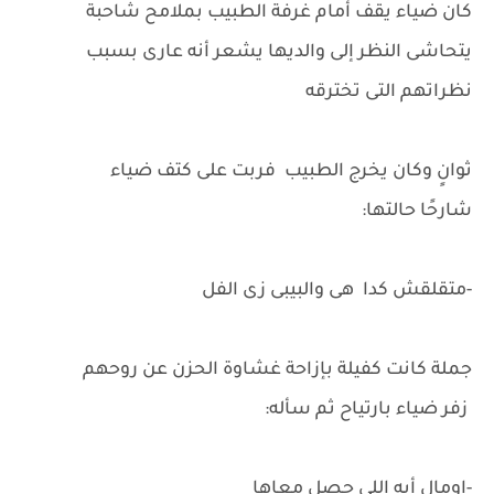
كان ضياء يقف أمام غرفة الطبيب بملامح شاحبة
يتحاشى النظر إلى والديها يشعر أنه عارى بسبب
نظراتهم التى تخترقه
ثوانٍ وكان يخرج الطبيب فربت على كتف ضياء
شارحًا حالتها:
-متقلقش كدا هى والبيبى زى الفل
جملة كانت كفيلة بإزاحة غشاوة الحزن عن روحهم
زفر ضياء بارتياح ثم سأله:
-اومال أيه اللى حصل معاها