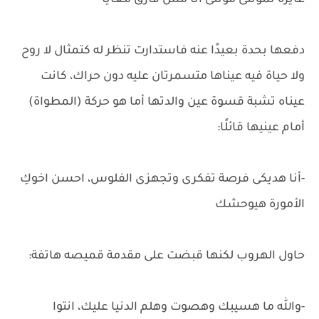
عايزة تموتنى موتنى أنا مش فارق معايا
دفعها بحدة بعيدًا عنه فاستدارت تنظر له كتمثال لا روح
ولا حياة فيه عيناها متسمرتان عليه دون حراك، كانت
عيناه تشبة قسوة عين والدتها أما هو حركة (المطواة)
أمام عينيها قائلًا:
-أنا هديكى فرصة تفكرى وتجهزى الفلوس، احسن اخوكِ
الأمورة هيوحشك
حاول الهروب لكنها قبضت على مقدمة قميصه هاتفة:
-والله ما هسيبك وهصوت وهلم الدنيا عليك، انتوا