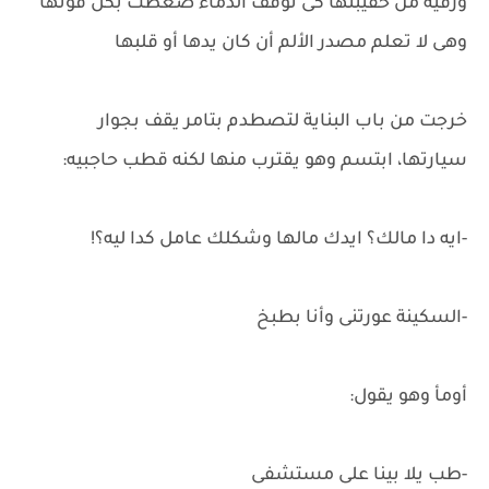
ورقية من حقيبتها كى توقف الدماء ضغطت بكل قوتها
وهى لا تعلم مصدر الألم أن كان يدها أو قلبها
خرجت من باب البناية لتصطدم بتامر يقف بجوار
سيارتها، ابتسم وهو يقترب منها لكنه قطب حاجبيه:
-ايه دا مالك؟ ايدك مالها وشكلك عامل كدا ليه؟!
-السكينة عورتنى وأنا بطبخ
أومأ وهو يقول:
-طب يلا بينا على مستشفى