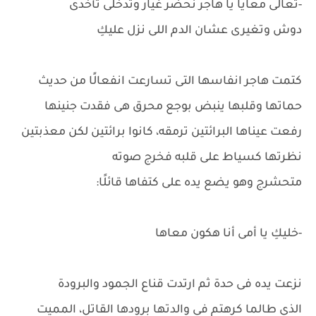
-تعالى معايا يا هاجر نحضر غيار وتدخلى تأخدى
دوش وتغيرى عشان الدم اللى نزل عليكِ
كتمت هاجر انفاسها التى تسارعت انفعالًا من حديث
حماتها وقلبها ينبض بوجع محرق هى فقدت جنينها
رفعت عيناها البرائتين ترمقه، كانوا برائتين لكن معذبتين
نظرتها كسياط على قلبه فخرج صوته
متحشرج وهو يضع يده على كتفاها قائلًا:
-خليكِ يا أمى أنا هكون معاها
نزعت يده فى حدة ثم ارتدت قناع الجمود والبرودة
الذى طالما كرهتم فى والدتها برودها القاتل، المميت