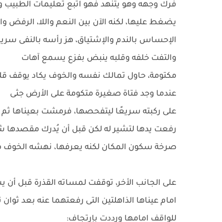
فرك وجهه وهو يتنهد فهو اتبع تعليمات الطبيب 
يضغط عليها، لكنه الآن بين النعم واللا، الرفض وا
الإحساس بالندم والإشتياق، هز رأسه بالنفى سري
والتفت خلفه وقلبه ينبض بفزع يسمع آهات
مكتومة، حاول تمالك نفسه والخوف يكاد يوقف قل
عندما وجد فتاة صغيرة متكومة على الأرض جثى
على ركبته سريعًا ليتفحصها، فرمشت بعيناها ثم
رفعت يدها لتشير له لكن قبل أن يُدرك مقصدها
صرخة سكون المكان لكنه يعرفها، نهشه الخوف 
على الجانب الأخر، توقفت لمساته القذرة قبل أن
امام عيناها الذاهلتين التى رفعتهما عنه بعد ثوان 
للواقف امامها ورددت بإرتجاف: