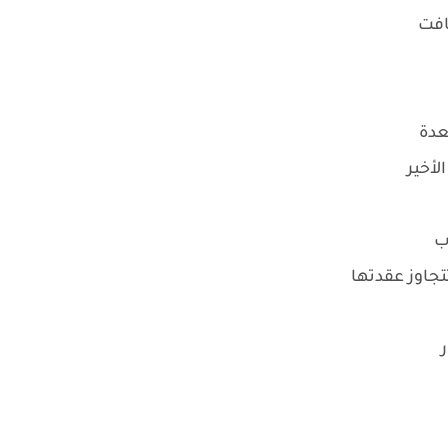
افت
عدة
أخير
اب
جاوز عقدتها
ر