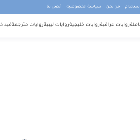
استخدام
من نحن
سياسة الخصوصيه
أتصل بنا
املة
روايات عراقية
روايات خليجية
روايات ليبية
روايات مترجمة
قيد كت