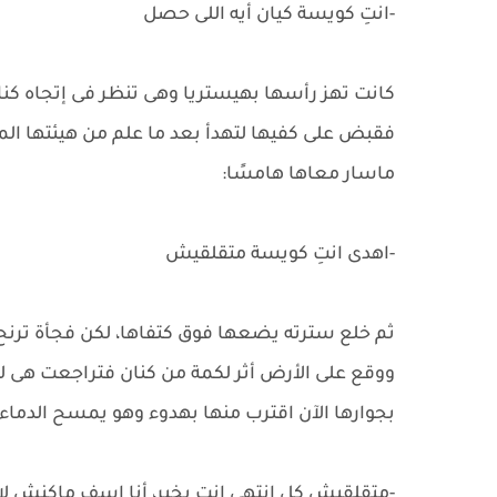
-انتِ كويسة كيان أيه اللى حصل
كانت تهز رأسها بهيستريا وهى تنظر فى إتجاه كنا
فقبض على كفيها لتهدأ بعد ما علم من هيئتها الم
ماسار معاها هامسًا:
-اهدى انتِ كويسة متقلقيش
ثم خلع سترته يضعها فوق كتفاها، لكن فجأة ترن
ووقع على الأرض أثر لكمة من كنان فتراجعت هى لل
بجوارها الآن اقترب منها بهدوء وهو يمسح الدماء م
-متقلقيش كل انتهى انتِ بخير، أنا اسف ماكنش ل