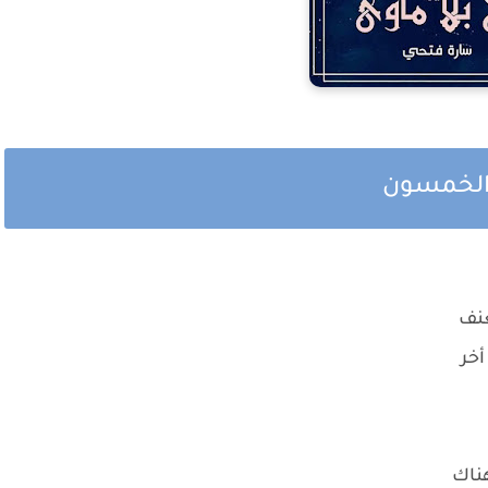
 والخمسون
عنف
أخر
هناك