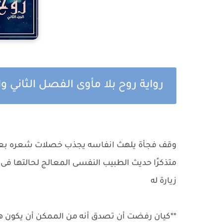
رواية روح بلا مأوى الفصل الثاني
وقف فجأة يلهث انفاسه يجذب خصلات شعره ب
متذكرًا حديث الطبيب النفسى المعالج لحالتها فى 
زيارة له
**كيان رفضت أن تصدق أنه من الممكن أن يكون 