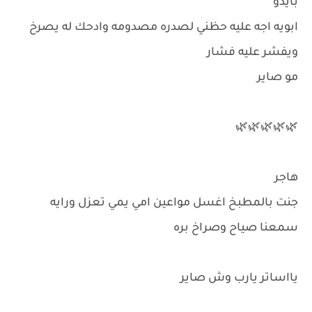
بأيدو
ابويه اجه عليه حظني لصدره مصدومه وادحك له يصرخ
ويفشر عليه فشار
مو صاير
🌿🌿🌿🌿🌿
هاجر
جنت بالمطبخ اغسل مواعين امي يمي تعزل ورايه
سمعنا صياح وصراخ بره
يااساتر يارب وش صاير