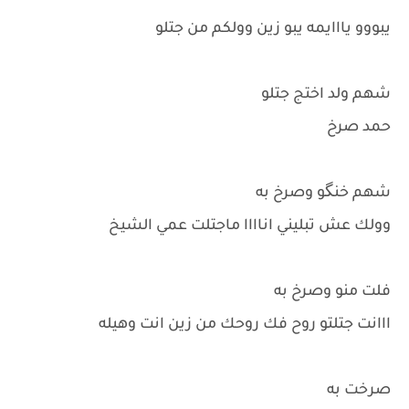
يبووو يااايمه يبو زين وولكم من جتلو
شهم ولد اختج جتلو
حمد صرخ
شهم خنگو وصرخ به
وولك عش تبليني اناااا ماجتلت عمي الشيخ
فلت منو وصرخ به
ااانت جتلتو روح فك روحك من زين انت وهيله
صرخت به