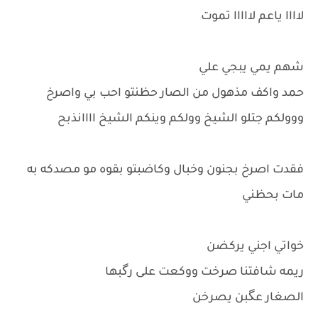
لاااا ياعم لااااا تموت
شهم يمي يبجي علي
حمد واكف مذهول من الصار حظنتو احب بي واصرخ
ووولكم جتلو الشيخ وولكم وينكم الشيخ اااانذبح
فقدت اصرخ بجنون وخبال وكاضبتو بقوه مو مصدكه به
مات بحظني
خواتي اجني يركضن
ريمه شافتنا صرخت ووكعت على رگبها
الصغار عگبن يصرخن