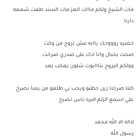
مات الشيخ ولكم مااات العز مات السند طفت شمعه
دارنا
‏خضره روووحك ياابه عش تروح من وكت
صحت بخبال وانا ادك على صدري صرخت
وولكم اليروح بتااابوت شلون يعكب بعد
كلنا صرخنا زين حظنو ويحب بي طلعو من يمنا نصرخ
علي اسمع الزلم البره ناس تصرخ
لااله الا الله محمد
رسول الله