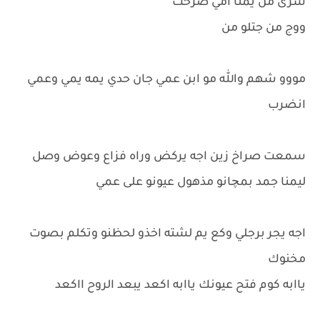
سرى من يمنا امي صرخت
ووج من جتلو من
مووو شهم والله مو ابن عمي جان حدي يمه يمي وعمي
انضرب
سمعت صراخ زين اجه يركض وراه فزاع وعوض وصل
ليمنا جمد بمچانو مذهول عيونو على عمي
اجه يجر برجلي وكع يم لشته اخذو لحظنو وتكلم بصوت
مخنوك
ياابه كوم فتح عيونك ياابه اكعد يبعد الروح ااكعد