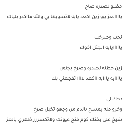
حظنو لصدره صاح
ياااالعز يبو زين اكعد يابه لاتسويها بي والله مااكدر بلياك
نحت وصرخت
يااااايابه انجتل اخوك
زين حظنه لصدره وصرخ بجنون
ياااابه يااابه ااكعد لاااا تفجعني بك
دحك لي
وخرو منه يمسح بالدم من وجهو تخبل صرخ
شيخ على بختك كوم فتح عيونك ولاتكسررر ظهري يالعز