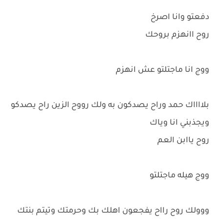
دفعتو وانا اصرخ
روح اانهزم بروحك
ووج انا ماجتلتو عش انهزم
بلااااك حمد وراح يصدكون به ولك رووح الزين راح يصدكو
ويجذبني انا وياك
روح ياابن العم
ووج هيله ماجتلتو
ووولك روح رااح يفجعون اهلك بك وحرمتك وتيتم بنتك