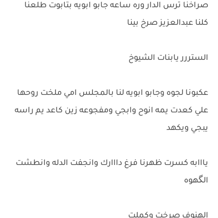
صراخنا ترس الدار وره ساعه جابو ابويه بتابوت طلعنا
كلنا عبدالعزيز صرخ بينا
الستررر يابنات الشيوخ
عكبونا لجوه وجابو ابويه لنا بالمجلس امي ملخت روحها
علي كعدت يمه انوح وابجي ومفجوعه زين كاعد يم راسه
يبجي ويكهد
يااابه كسرت ظهرنا فرغ دااارك وانجفت الدله وانطشت
الگهوه
الهنوف صرخت وكملت