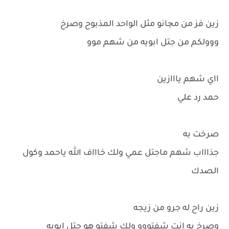
زين فز من مچانو مثل الواحد المذبوح وصرخ
ووولكم من جتل ابويه من شهم موو
ااي شهم يااازين
حمد رد علي
صرخت به
جذاااب شهم ماجتل عمي ولك خاااف الله ياحمد وكول
الصدك
زين راح له جرو من زيجه
وصرخ به انت شفتووو ولك شفتو هو جتل ابويه