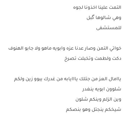
التمت علينا اخذونا لجوه
وهي شالوها گبل
للمستشفى
خواتي التمن وصار عدنا عزه وابويه ماهو ولا جابو الهنوف
دكت ولطمت وتخبلت تصرخ
ياامال العز من جتلك يااايابه من غدرك يبوو زين ولكم
شلوون ابويه ينغدر
وين الزلم وينكم شلون
شيخكم ينجتل وهو بنصكم