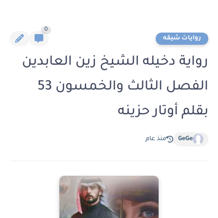
0
روايات شيقه
رواية دخيله الشيخ زين العابدين
الفصل الثالث والخمسون 53
بقلم أوتار حزينه
GeGe
منذ عام