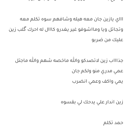
اااي يازين جان معه هيله وشافهم سوه تكلم معه
وتجاتل ويا ومااشوفو غير يغدرو كااال له احرك گلب زين
عليك من ضربو
جذاااب زين لاتصدكو والله ماخصه شهم والله ماجتل
عمي مدري منو ولكم جان
يمي واكف وعمي انضرب
زين اندار علي يدحك لي بقسوه
حمد تكلم