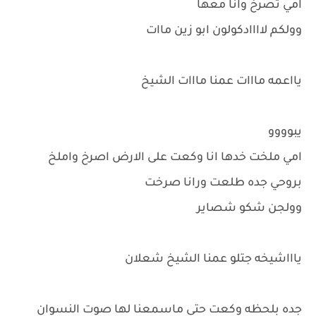
امي تصرخ وانا معها
وولكم لاااادكولون ابو زين ماات
يااعمه مااات عمنا مااات الشيخ
يبوووو
امي ملخت خدها انا وكعت على الارض اصرخ واملخ
بروحي جده طلعت ورانا صرخت
وولجن شكو شصاير
ياااشيخه جتلو عمنا الشيخ شعلان
جده بلحظه وكعت حتى ماسمعنا لها صوت النسوان