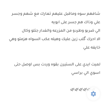
شافهم سوه وماقبل عليهم تعارك مع شهم وجسر
علي وذاك هم جسر على ابويه
الي ضربو وطردو من المزرعه والغدار جتلو وكال
الا احرك گلب زين عليك وهيله عكب السواه هزمتو وهي
خايفه علي
لميت ايدي على الستيرن بقوه وردت بس اوصل حتى
اسوي الي براسي
🌿🌿🌿🌿🌿🌿