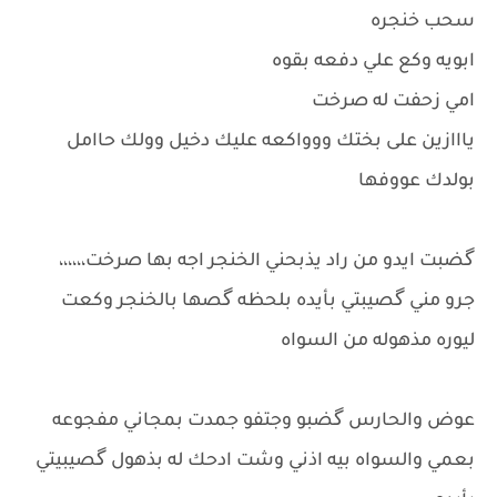
سحب خنجره
ابويه وكع علي دفعه بقوه
امي زحفت له صرخت
يااازين على بختك ووواكعه عليك دخيل وولك حاامل
بولدك عووفها
گضبت ايدو من راد يذبحني الخنجر اجه بها صرخت،،،،،،
جرو مني گصيبتي بأيده بلحظه گصها بالخنجر وكعت
ليوره مذهوله من السواه
عوض والحارس گضبو وجتفو جمدت بمجاني مفجوعه
بعمي والسواه بيه اذني وشت ادحك له بذهول گصيبيتي