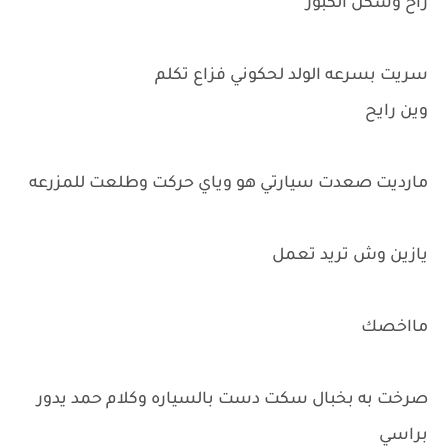
راح وسكن الكبور
سريت بسرعه الولد لحكوني فزاع تكلم
وين رايح
مارديت صعدت سيارتي هو وياي حركت وطلعت للمزرعه
يازين وش تريد تعمل
مااخصك
صرخت به بخبال سكت دست بالسياره وكلام حمد يدور
براسي