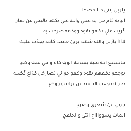
يازين بنتي ماااخصها
ابويه كام من يم عمي واجه علي يكهد بالبجي من صار
گريب علي دفعو بقوه ووكعه صرخت به
لاااا يازين والله شهم بريئ حمد،،،،كاعد يجذب عليك
ماسمع اجه عليه بسرعه ابويه كام وامي معه وكفو
بوجهو دفعهم بقوه وكعو خواتي تصارخن فزاع گضبه
ضربه بجعب المسدس براسو ووكع
جرني من شعري وصرخ
المات يسوواااج انتي والخلفج