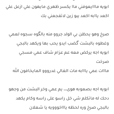
ابويه مااايعوفني ماا يكسر ظهري مايهون علي ازعل علي
اكعد ياابه اكعد يبو زين لاتفجعني بك
صرخ وهو يحظن بي الولد جروو منه بالگوه سجوه لعمي
وغطوه بالبشت گضب ايدو يحب بها ويكهد بالبجي
ابويه اجه يركض معه عم عزام شاف عمي مسجي
صرخت
مااات عمي يااابه مات الغالي غدرووو المايخافون الله
ابويه اجه بصعوبه هوى،،، يم عمي وخر البشت من وجهو
دحك له ماتكلم شي خل راسو على راسه وكام يكهد
بالبجي صرخ وره لحظه ياااخووويه يا شعلان