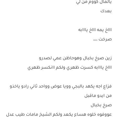
يالمال كووم من لي
بعدك
اااخ يمه اااخ يااابه
صرخت ،،،،
زين صرخ بخبال وهوحاظن عمي لصدرو
اااخ يااابه كسرت ظهري ولكم اانكسر ظهري
فزاع اجه يكهد بالبجي وويا عوض وواحد ثاني رادو ياخذو
من ايدو ماقبل
صرخ بخبال
عووفوه خلوه هساع يكعد ولكم الشيخ مامات طيب عدل