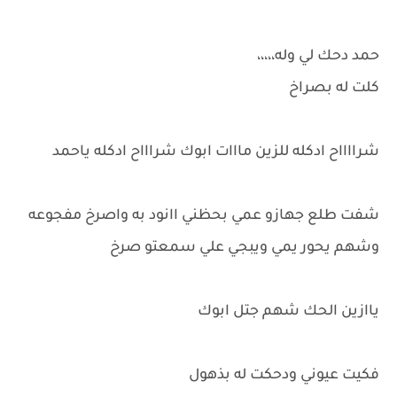
حمد دحك لي وله،،،،،
كلت له بصراخ
شرااااح ادكله للزين مااات ابوك شراااح ادكله ياحمد
شفت طلع جهازو عمي بحظني اانود به واصرخ مفجوعه
وشهم يحور يمي ويبجي علي سمعتو صرخ
ياازين الحك شهم جتل ابوك
فكيت عيوني ودحكت له بذهول