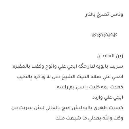
وناس تصرخ بالثار
🌿🌿🌿🌿🌿
زين العابدين
سريت بابويه لدار حگه ابجي علي وانوح وكفت بالمقبره
اصلي علي صلاه الميت الشيخ دعى له وذكره بالطيب
كعدت يمه خليت راسي يم راسه
ابجي علي واردد
كسرت ظهري ياابه ليش هيج يالغالي ليش سريت من
وكت والله بعدني ما شبعت منك