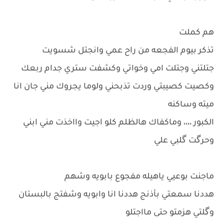
هم كملت
تذكر بيوم الفجعه من راح عمي وانجتل شسويت
جتلتني وجتلت امي وخواتي وكشفت ستري جدام ربعك
وكصيت كصيبتي وردت تذبحني ولوما يجروك مني جان انا
ميته وساكنه
الكبور ،،،، وماكفاك هالظلم كلو اجيت وااخذت مني ابني
وحرگت گلبي علي
ماجنت بوعيي ياهيله مفجوع بابويه وشهم
هددنا سمعتي بأذنج هددنا انا وابويه وشفتج بالبستان
وگلتي هزمتو حتى مااجتلو