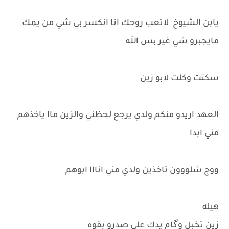
يابن الشيوخ لاتعب روحك انا انكسر بي شي من يمك
مايجبرو شي غير بس الله
سكتت وكلت لابو زين
العهد اريدو منكم ولدي يرجع لحظني والزين ماا ياخذهم
مني ابدا
ووج شلووون تاخذين ولدي مني انااا ابوهم
هيله
زين تخبل وگام يدك على صدرو بقوه