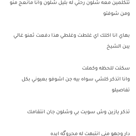
تتكلمين معه شلون رحتي له بليل شلون وانا مانعج منو
ومن شوفتو
بهاي انا اكلك اي غلطت وغلطي هذا دفعت ثمنو غالي
يبن الشيخ
سكتت للحظه وكملت
وانا اتذكر كلشي سواه بيه جن اشوفو بعيوني بكل
تفاصيلو
تذكر يازين وش سويت بي وشلون جان انتقامك
دار وجهو مني انتبهت له محروگه ايده