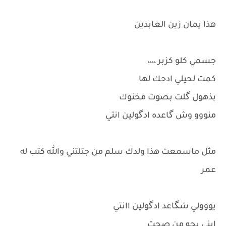
هذا يمان زين العابدين
جسمي كلو كزبر ،،،،
كمت لحيلي ادحك لها
بذهول گلت بصوت مخنوك
منووو وش گاعده ادگولين انتي
مثل ماسمعت هذا ولدك سلم من جتلتني والله كتب له
عمر
يووولي شگاعد ادگولين اانتي
ابني بجه من صحت