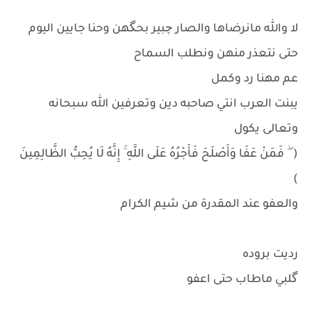
لا والله مانرضاها والصار چبير بحگهن وحنا جايين اليوم
حتى نتعذر منهن ونطلب السماح
عم مهنا رد وكمل
يبنت العرب انتي صاحبه دين وتعرفين الله سبحانه
وتعالى يكول
( ۖ فَمَنْ عَفَا وَأَصْلَحَ فَأَجْرُهُ عَلَى اللَّهِ ۚ إِنَّهُ لَا يُحِبُّ الظَّالِمِينَ
)
والعفو عند المقدرة من شيم الكرام
رديت بروده
گلبي ماطاب حتى اعفو