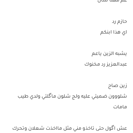
عم مهنا سأل
حازم رد
اي هذا ابنكم
يشبه الزين ياعم
عبدالعزيز رد مخنوك
زين صاح
شلووون ضميتي عليه ولج شلون ماگلتي ولدي طيب
مامات
عش اگول حتى تاخذو مني مثل مااخذت شعلان وتحرك