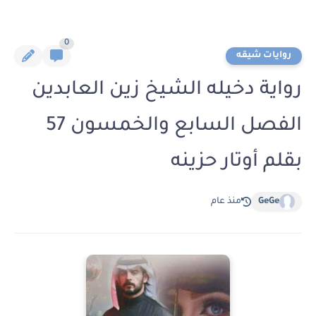
0
روايات شيقه
رواية دخيله الشيخ زين العابدين
الفصل السابع والخمسون 57
بقلم أوتار حزينه
GeGe
منذ عام