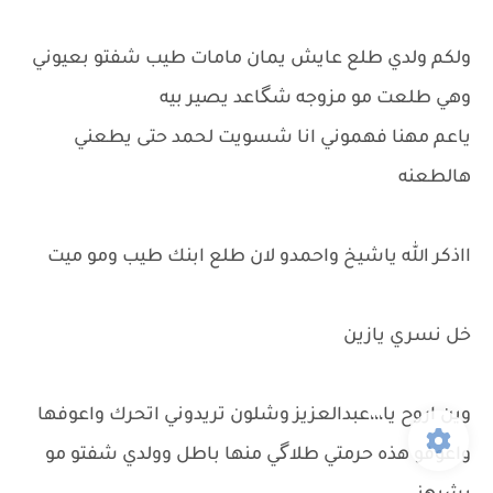
ولكم ولدي طلع عايش يمان مامات طيب شفتو بعيوني
وهي طلعت مو مزوجه شگاعد يصير بيه
ياعم مهنا فهموني انا شسويت لحمد حتى يطعني
هالطعنه
ااذكر الله ياشيخ واحمدو لان طلع ابنك طيب ومو ميت
خل نسري يازين
وين اروح يا،،،عبدالعزيز وشلون تريدوني اتحرك واعوفها
واعوفو هذه حرمتي طلاگي منها باطل وولدي شفتو مو