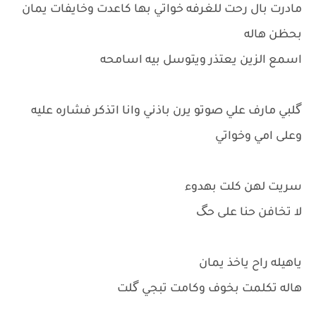
مادرت بال رحت للغرفه خواتي بها كاعدت وخايفات يمان
بحظن هاله
اسمع الزين يعتذر ويتوسل بيه اسامحه
گلبي مارف علي صوتو يرن باذني وانا اتذكر فشاره عليه
وعلى امي وخواتي
سريت لهن كلت بهدوء
لا تخافن حنا على حگ
ياهيله راح ياخذ يمان
هاله تكلمت بخوف وكامت تبجي گلت