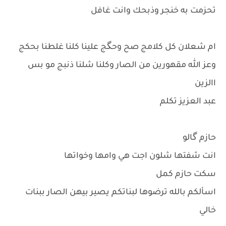
تحزمت به خنجر وذبحك وانت غافل
ام شعلان كل كلامج صح وحگج علينا كلنا غلطنا بحكج
وعز الله مقهورين من الصار وكلنا شلنا ذنبج مو بس
االزين
عبد العزيز تكلم
حازم گالو
انت شفتها شلون اجت هي وامها وخواتها
سكت حازم كمل
اسألكم بالله ترضوها لبناتكم يصير بيهن الصار ببنات
خالي