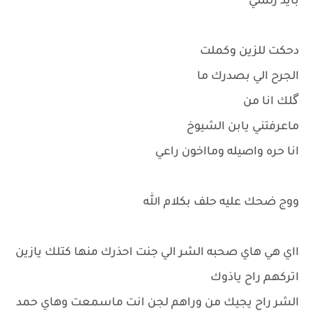
بأيد زلمتي
دحكت للزين وكملت
الجرح الي بصدرك ما
گلك انا من
ماعرفتني يابن الشيوخ
انا حره واصيله ومااخون راعي
ووج ضحك عليه حلف بكلام الله
ااي هي هاي صحبه الشر الي جنت احذرك منها كتلك يازين
اتركهم راح ياذوك
الشر راح يجيك من وراهم لجن انت ماسمعت وهاي حمد