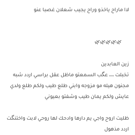
لاا ماراح ياخذو وراح يجيب شعلان غصبا عنو
🌿🌿🌿🌿🌿
زين العابدين
تخبلت ،،،، عگب السمعتو ماظل عقل براسي اردد شبه
مجنون هيله مو مزوجه وابني طلع طيب ولكم طلع ولدي
عايش ولكم يمان طيب وشفتو بعيوني
ظليت اروح واجي يم دارها وادحك لها روحي لابت واختنگت
اردد مذهول