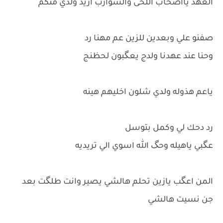
العهد يااصحاب اللحى والشوارب اريد ولدي منكم
صفنو علي وبعدين للزين عم مهنا رد
وحنا عند عهدنا ولدج يعگبون لحظنج
ياعم هذوله ولدي شلون اخليهم هينه
رد دحك لي وكمل بتوسل
عگبي ياهيله وحگ الله اسوي الي تريديه
المن اعگب يازين تحلم هالشي يصير وانت طلگت بعد
جن نسيت هالشي