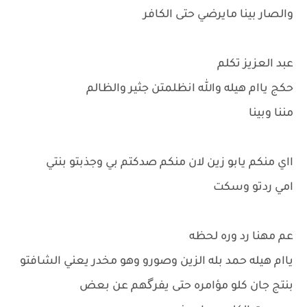
والصار بينا مايرضي حتى الكافر
عبد العزيز تكلم
حكج ياام هيله والله انظلمتن جثير والظالم
مننا وبينا
ااي منكم يابو زين لان منكم صدكتم بي وجذبتو بنتي
امي ردتو وسكت
عم مهنا رد وره لحظه
ياام هيله حمد بله الزين وصورو وهو مخدر يعني الشافتو
بنتج جان كلو مؤامره حتى يفرگهم عن بعض