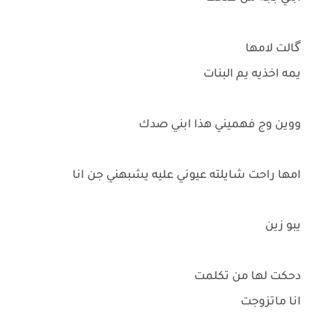
گالت لامها
يمه اخذيه يم البنات
ووين وج فهميني هذا ابني صدك
امها راحت شايلته عيوني عليه يشبهني جن انا
يبو زين
دحكت لها من تكلمت
انا ماتزوجت