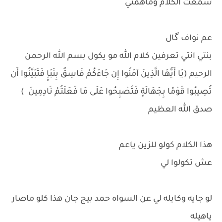
سمعت الكلام وماهمني
عم نواف گال
بنتي انتي تعرفين كلام الله مو يكول بسم الله الرحمن
الرحيم (يَا أَيُّهَا الَّذِينَ آمَنُوا إِن جَاءَكُمْ فَاسِقٌ بِنَبَإٍ فَتَبَيَّنُوا أَن
تُصِيبُوا قَوْمًا بِجَهَالَةٍ فَتُصْبِحُوا عَلَى مَا فَعَلْتُمْ نَادِمِينَ )
صدق الله العظيم
هذا الكلام كولو للزين ياعم
عش تكولوا لي
لو جايه وكايله لي عن السواه حمد بيج جان هذا كلو ماصار
ياهيله