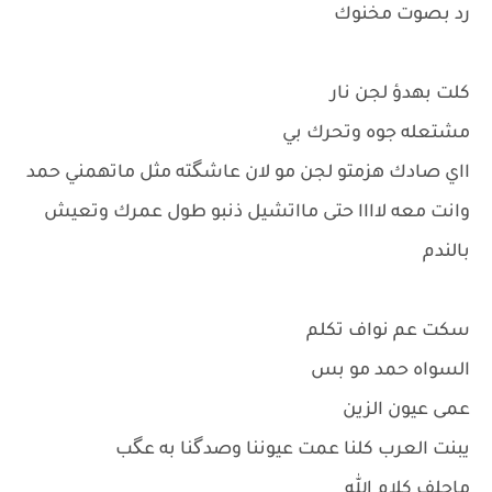
رد بصوت مخنوك
كلت بهدؤ لجن نار
مشتعله جوه وتحرك بي
ااي صادك هزمتو لجن مو لان عاشگته مثل ماتهمني حمد
وانت معه لاااا حتى مااتشيل ذنبو طول عمرك وتعيش
بالندم
سكت عم نواف تكلم
السواه حمد مو بس
عمى عيون الزين
يبنت العرب كلنا عمت عيوننا وصدگنا به عگب
ماحلف كلام الله