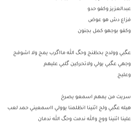
عبدالعزيز وكفو حدو
فزاع دش هو عوض
وكفو بوجهو كمل بجنون
عگبي وولدج بحظنج وحگ الله مااگرب يمج ولا اشوفج
وجهي عگبي يولي ولاتحركين گلبي عليهم
وعليج
سريت من يمهم اسمعو يصرخ
هيله عگبي ولج اثنينا انظلمنا يوولي ااسمعيني حمد لعب
علينا اثنينا ووج والله ندمت وحگ الله ندمان