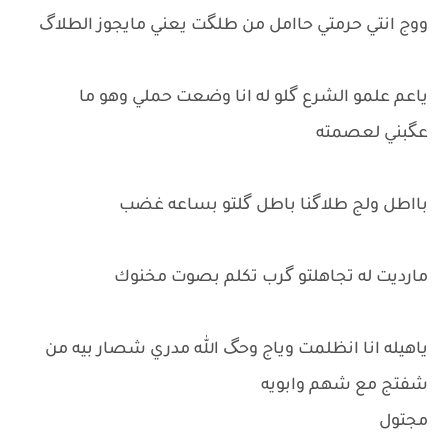
ووج انتي حرمتي حاامل من طلگت يعني مايجوز الطلاگ
ياعم علمو الشرع گلو له انا وضعت حملي وهو ما
عگبني لعصمته
بااطل ولج طلاگنا باطل گلتو بساعه غضب
مارديت له تجاهلتو گرب تكلم بصوت مخنوك
ياهيله انا انظلمت وياج وحگ الله مدري شصار بيه من
شفتج مع شهم وابويه
مجتول