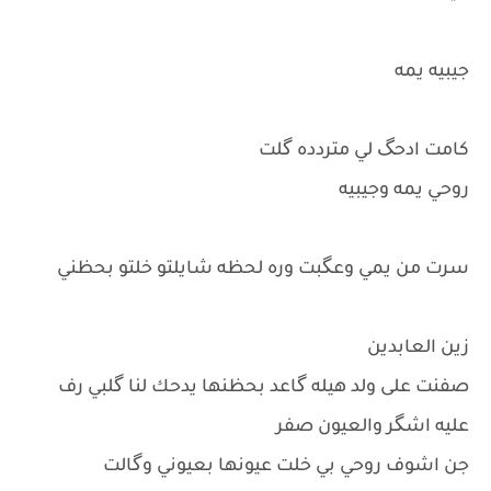
جيبيه يمه
كامت ادحگ لي متردده گلت
روحي يمه وجيبيه
سرت من يمي وعگبت وره لحظه شايلتو خلتو بحظني
زين العابدين
صفنت على ولد هيله گاعد بحظنها يدحك لنا گلبي رف
عليه اشگر والعيون صفر
جن اشوف روحي بي خلت عيونها بعيوني وگالت