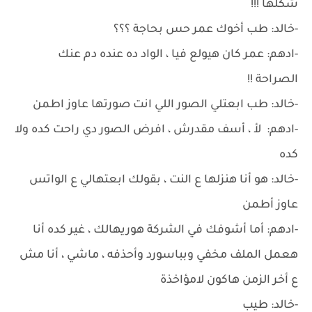
شكلها !!!
-خالد: طب أخوك عمر حس بحاجة ؟؟؟
-ادهم: عمر كان هيولع فيا ، الواد ده عنده دم عنك
الصراحة !!
-خالد: طب ابعتلي الصور اللي انت صورتها عاوز اطمن
-ادهم: لأ ، أسف مقدرش ، افرض الصور دي راحت كده ولا
كده
-خالد: هو أنا هنزلها ع النت ، بقولك ابعتهالي ع الواتس
عاوز أطمن
-ادهم: أما أشوفك في الشركة هوريهالك ، غير كده أنا
هعمل الملف مخفي وبباسورد وأحذفه ، ماشي ، أنا مش
ع أخر الزمن هاكون لامؤاخذة
-خالد: طيب