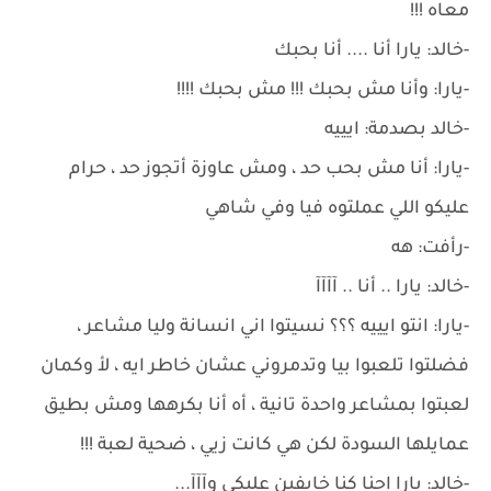
معاه !!!
-خالد: يارا أنا .... أنا بحبك
-يارا: وأنا مش بحبك !!! مش بحبك !!!!
-خالد بصدمة: ايييه
-يارا: أنا مش بحب حد ، ومش عاوزة أتجوز حد ، حرام
عليكو اللي عملتوه فيا وفي شاهي
-رأفت: هه
-خالد: يارا .. أنا .. آآآآ
-يارا: انتو ايييه ؟؟؟ نسيتوا اني انسانة وليا مشاعر ،
فضلتوا تلعبوا بيا وتدمروني عشان خاطر ايه ، لأ وكمان
لعبتوا بمشاعر واحدة تانية ، أه أنا بكرهها ومش بطيق
عمايلها السودة لكن هي كانت زيي ، ضحية لعبة !!!
-خالد: يارا احنا كنا خايفين عليكي وآآآ...