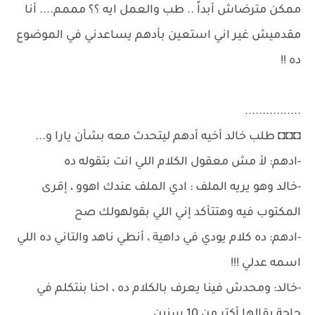
ممكن مترضاش أبداً .. طب والعمل ايه ؟؟ مممم.... أنا
مقدميش غير اني استعين بأدهم يساعدني في الموضوع
ده !!
................
◘◘◘ طلب خالد أخيه أدهم ليتحدث معه بشأن يارا و...
-ادهم: لأ مش معقول الكلام اللي انت بتقوله ده
-خالد وهو يريه الملف : ادي الملف عندك اهوو ، إقرى
المكتوب فيه وهتتأكد إني اللي بقولهولك صح
-ادهم: ده كلام يودي في داهية ، أنطي ناهد والتاني ده اللي
اسمه عدلي !!!
-خالد: ومحدش فينا يعرف بالكلام ده ، احنا بنتكلم في
حاجة بقالها أكتر من 10 سنين