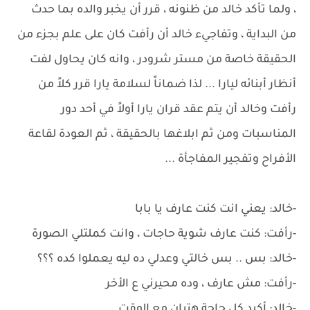
، ولما تأكد خالد من ظنونه ، قرر أن يخبر والده بما حدث
من البداية ، وتفاجيء خالد أن رأفت كان على علم بجزء من
الحقيقة خاصة من مستر شرودر ، وانه كان يحاول لفت
أنظار أبنائه ليارا ... لذا ضماناً لسلامة يارا قرر كلاً من
رأفت وخالد أن يتم عقد قران يارا أولاً في أحد دور
المناسبات ومن ثم ابلاغها بالحقيقة ، ثم العودة لقاعة
الأفراح وتفجير المفاجأة ...
-خالد: يعني انت كنت عارف يا بابا
-رأفت: كنت عارف شوية حاجات ، وانت كملتلي الصورة
-خالد: بس .. بس خالتي وعدلي ده ليه يعملوا كده ؟؟؟
-رأفت: مش عارف ، وده محيرني ع الأخر
-خالد: أكيد كل حاجة هتبان مع الوقت