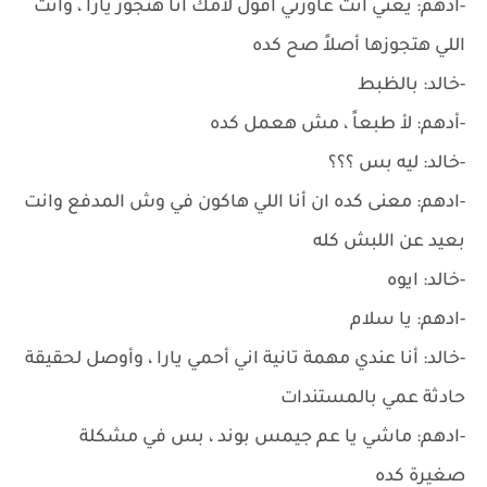
-ادهم: يعني انت عاوزني اقول لأمك أنا هتجوز يارا ، وانت
اللي هتجوزها أصلاً صح كده
-خالد: بالظبط
-أدهم: لأ طبعاً ، مش هعمل كده
-خالد: ليه بس ؟؟؟
-ادهم: معنى كده ان أنا اللي هاكون في وش المدفع وانت
بعيد عن اللبش كله
-خالد: ايوه
-ادهم: يا سلام
-خالد: أنا عندي مهمة تانية اني أحمي يارا ، وأوصل لحقيقة
حادثة عمي بالمستندات
-ادهم: ماشي يا عم جيمس بوند ، بس في مشكلة
صغيرة كده