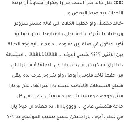
◘◘◘ ظل خالد يقرأ الملف مراراً وتكراراً محاولاً أن يربط
الأحداث ببعضها البعض و..
-خالد مكملاً : ولو حطينا الكلام اللي قاله مستر شرودر
وربطناه بالشركة بتاعة عدلي واحتياجها لسيولة مالية
أكيد هيكون في صلة بين ده وده .. مممم.. ايه وجه الصلة
بين الاتنين ؟؟؟؟ نفسي أعرف ... لألألألألألألألألأ .. استحالة
، انا ازاي مفكرتش في ده ، يارا هي الصلة ! أيوه يارا اللي
من حقها تاخد فلوس أبوها ، ولو شرودر عرف بده يبقى
هيبلغ السلطات الألمانية تسلم يارا ميراثها ، لكن لو يارا
مش موجودة ومستر شرودر معرفش بده ، يبقى كل
حاجة هتمشي عادي .. اووووبااااا ، ده معناه ان حياة يارا
في خطر ، أيوه ، يارا ممكن تضيع بسبب الموضوع ده ؟؟؟