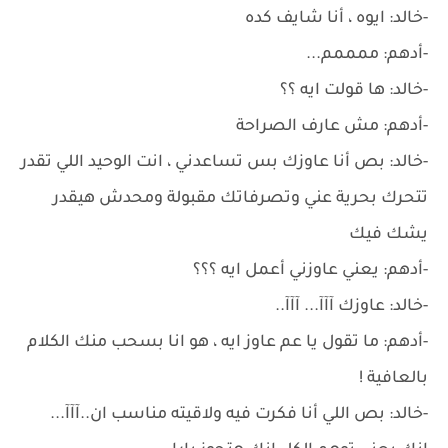
-خالد: ايوه ، أنا شايف كده
-أدهم: ممممم...
-خالد: ها قولت ايه ؟؟
-أدهم: مش عارف الصراحة
-خالد: بص أنا عاوزك بس تساعدني ، انت الوحيد اللي تقدر
تتحرك بحرية عني وتصرفاتك مقبولة ومحدش هيقدر
يشك فيك
-أدهم: يعني عاوزني أعمل ايه ؟؟؟
-خالد: عاوزك آآآ... آآآ..
-أدهم: ما تقول يا عم عاوز ايه ، هو انا بسحب منك الكلام
بالعافية !
-خالد: بص اللي أنا فكرت فيه ولاقيته مناسب ان..آآآ...