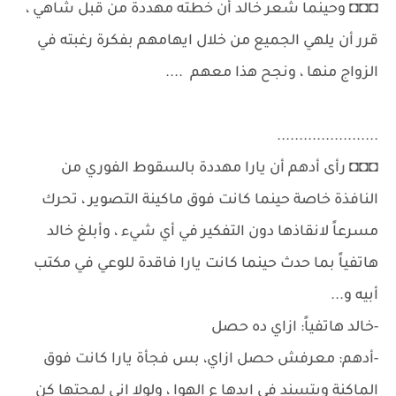
◘◘◘ وحينما شعر خالد أن خطته مهددة من قبل شاهي ،
قرر أن يلهي الجميع من خلال ايهامهم بفكرة رغبته في
الزواج منها ، ونجح هذا معهم ....
.......................
◘◘◘ رأى أدهم أن يارا مهددة بالسقوط الفوري من
النافذة خاصة حينما كانت فوق ماكينة التصوير ، تحرك
مسرعاً لانقاذها دون التفكير في أي شيء ، وأبلغ خالد
هاتفياً بما حدث حينما كانت يارا فاقدة للوعي في مكتب
أبيه و...
-خالد هاتفياً: ازاي ده حصل
-أدهم: معرفش حصل ازاي، بس فجأة يارا كانت فوق
الماكنة وبتسند في ايدها ع الهوا ، ولولا اني لمحتها كن