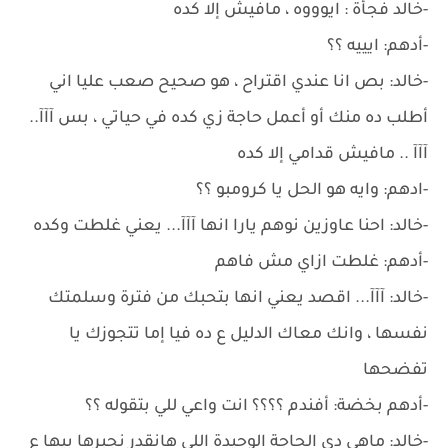
-خالد فجأة : ايوووه ، مافيش إلا كده
-أدهم: ايييه ؟؟
-خالد: بص انا عندي اقتراح ، هو صحيح صعب عليا اني
أطلب ده منك أو أعمل حاجة زي كده في حياتي ، بس آآآ..
آآآ .. مافيش قدامي إلا كده
-ادهم: وايه هو الحل يا كرومبو ؟؟
-خالد: احنا عاوزين نوهم يارا انها آآآ... يعني غلطت وكده
-أدهم: غلطت ازاي مش فاهم
-خالد: آآآ... اقصد يعني انها بتحبك من فترة وسلمتك
نفسها ، وانك معاك الدليل ع ده فيا إما تتجوزك يا
تفضحها
-أدهم بخضة: أفندم ؟؟؟؟ انت واعي للي بتقوله ؟؟
-خالد: ماهي دي الحاجة الوحيدة اللي هانقدر نجبرها بيها ع