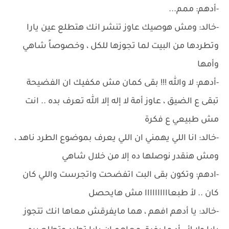
-أدهم: ممم...
-خالد: ومش هوصيك عاوز تنشر انك هتطلع عين يارا
وتطردها من البيت لما تجوزها للكل ، وخصوصاً شاهي
وأمها
-أدهم: لا والله !!! بقى كمان مش مكفيك ان الفضيحة
تبقى ع الضيق ، عاوز أمة لا إله إلا الله تعرف بده .. انت
مش طبيعي ع فكرة
-خالد: انا اللي يهمني ان اللي يعرف بموضوع الطرد ناهد ،
ومش هنقدر نوصلها ده إلا من خلال شاهي
-ادهم: وتكون بقى البت اتفضحت واتجرست واللي كان
كان .. لأ طبعاااااااااا مش هايحصل
-خالد: يا أدهم افهم ، هما مايفرقش معاها انك تتجوز