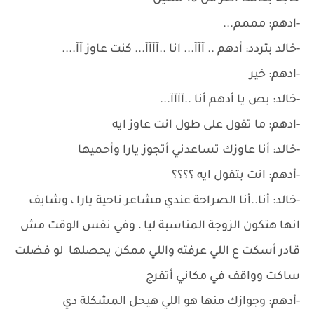
-ادهم: مممم...
-خالد بتردد: أدهم .. آآآ... انا ..آآآآ... كنت عاوز آآ....
-ادهم: خير
-خالد: بص يا أدهم أنا ..آآآآ...
-ادهم: ما تقول على طول انت عاوز ايه
-خالد: أنا عاوزك تساعدني أتجوز يارا وأحميها
-أدهم: انت بتقول ايه ؟؟؟؟
-خالد: أنا..أنا الصراحة عندي مشاعر ناحية يارا ، وشايف
انها هتكون الزوجة المناسبة ليا ، وفي نفس الوقت مش
قادر أسكت ع اللي عرفته واللي ممكن يحصلها لو فضلت
ساكت وواقف في مكاني أتفرج
-أدهم: وجوازك منها هو اللي هيحل المشكلة دي