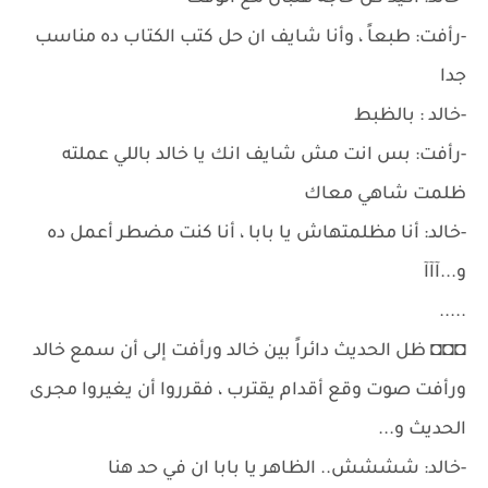
-رأفت: طبعاً ، وأنا شايف ان حل كتب الكتاب ده مناسب
جدا
-خالد : بالظبط
-رأفت: بس انت مش شايف انك يا خالد باللي عملته
ظلمت شاهي معاك
-خالد: أنا مظلمتهاش يا بابا ، أنا كنت مضطر أعمل ده
و...آآآ
.....
◘◘◘ ظل الحديث دائراً بين خالد ورأفت إلى أن سمع خالد
ورأفت صوت وقع أقدام يقترب ، فقرروا أن يغيروا مجرى
الحديث و...
-خالد: شششش.. الظاهر يا بابا ان في حد هنا