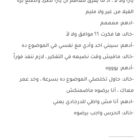
يارا ولا لأ ، أد ما يفرق معاهم ان يارا تطرد وتطلع بره
الفيلا من غير ولا مليم
-ادهم: ممممم
-خالد: ها فكرت ؟؟ موافق ولا لأ
-أدهم: سيبني اخد وأدي مع نفسي في الموضوع ده
-خالد: مافيش وقت نضيعه في التفكير ، لازم ننفذ فوراً
-أدهم: يوووه
-خالد: حاول تخلصلي الموضوع ده بسرعة ، وخد عمر
معاك ، أنا برضوه ماضمنكش
-ادهم: أنا مش واطي للدرجادي يعني
-خالد: الحرس واجب برضوه
................