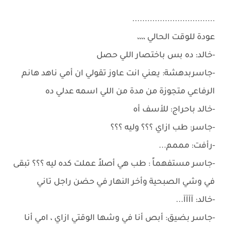
.................................
عودة للوقت الحالي ،،،،
-خالد: ده بس باختصار اللي حصل
-جاسربدهشة: يعني انت عاوز تقولي ان أمي ناهد هانم
الرفاعي متجوزة من مدة من اللي اسمه عدلي ده
-خالد باحراج: للأسف أه
-جاسر: طب ازاي ؟؟؟ وليه ؟؟؟
-رأفت: مممم...
-جاسر مستفهماً : طب هي أصلاً عملت كده ليه ؟؟؟ تبقى
في وشي الصبحية وأخر النهار في حضن راجل تاني
-خالد: آآآآ...
-جاسر بضيق: أبص أنا في وشها الوقتي ازاي ، امي أنا