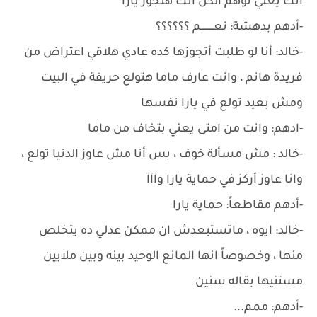
انك يعني توهم الكل انك هتجوز يارا
-أدهم بدهشة: نعـــــــــم ؟؟؟؟؟؟
-خالد: أنا لو طلبت أتجوزها كده عادي هلاقي اعتراض من
فريدة هانم ، وانت عارف ماما هتولع حريقة في البيت
ومش بعيد تولع في يارا نفسها
-ادهم: وانت من امتى يعني بتخاف من ماما
-خالد : مش مسألة خوف ، بس أنا مش عاوز الدنيا تولع ،
وانا عاوز أركز في حماية يارا وآآآ
-أدهم مقاطعاً: حماية يارا
-خالد: ايوه ، ماتستبعدش ان ممكن عدلي ده يتخلص
منها ، وخصوصاً انها المانع الوحيد بينه وبين ملايين
مستنيها بقاله سنين
-أدهم: ممم...