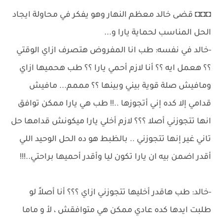
◘◘◘ قضى خالد معظم النهار وهو يفكر في محاولة ايجاد
الحل المناسب لحماية يارا و...
-خالد في نفسه: طب انا المفروض هتصرف ازاي الوقتي
؟؟ هعمل ايه ؟؟ أنا لازم أحمي يارا ؟؟ طب هحميها ازاي
ومافيش صلة قوية بيني وبينها ؟؟ مممم... مافيش
قدامي إلا كده إني أتجوزها ..!! طب هي يارا ممكن توافق
انها تتجوزني أصلا ؟؟؟ لازم أخلي يارا ميكونش قدامها حل
تاني غير إنها تتجوزني .. بالظبط هو ده الحل الوحيد اللي
أقدر اضمن بيه ان يارا تكون ليا وأقدر أحميها براحتي..!!!
-خالد: طب هاقدر أخليها تتجوزني ازاي ؟؟؟ أنا أصلاً لو
طلبت ايدها كده عادي ممكن هي متوافقش ، لأ و ماما