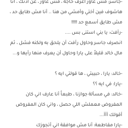
-جاسر: مش عاوز أعرف حاجة ، مش عاوز ، عن اذنك ، أنا
هاشوف فين أختي وأمشي من هنا .. أنا مش طايق حد ،
مش طايق أسمع حد !!!!!
-رأفت: يا بني استنى بس ....
انصرف جاسر وحاول رأفت أن يلحق به ولكنه فشل ، ثم
مال خالد قليلاً على يارا وحاول أن يعرف منها رأيها و...
-خالد: يارا ، حبيبتي ، ها قولتي ايه ؟
-يارا: في ايه ؟؟
-خالد: في مسألة جوازنا ، طبعاً أنا عارف اني كان
المفروض معملش اللي حصل ، واني كان المفروض
أقولك آآآ...
-يارا مقاطعة: أنا مش موافقة اني أتجوزك