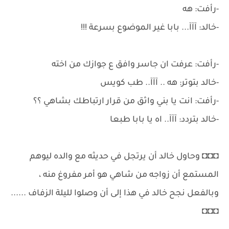
-رأفت: هه
-خالد: آآآ... بابا غير الموضوع بسرعة !!!
-رأفت: عرفت ان جاسر وافق ع جوازك من اخته
-خالد بتوتر: هه .. آآآ.. طب كويس
-رأفت: انت يا بني واثق من قرار ارتباطك بشاهي ؟؟
-خالد بتردد: آآآ.. اه يا بابا طبعا
◘◘◘ وحاول خالد أن يرتجل في حديثه مع والده ليوهم
المستمع أن زواجه من شاهي هو أمر مفروغ منه ،
وبالفعل نجح خالد في هذا إلى أن وصلوا لليلة الزفاف ......
◘◘◘