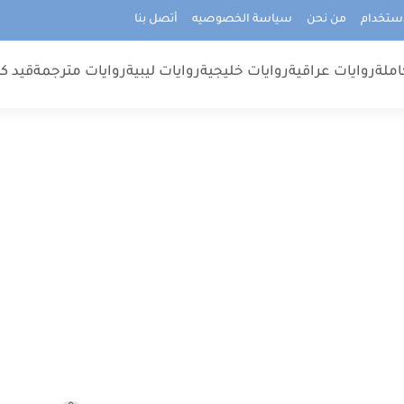
استخدام
من نحن
سياسة الخصوصيه
أتصل بنا
املة
روايات عراقية
روايات خليجية
روايات ليبية
روايات مترجمة
قيد كت