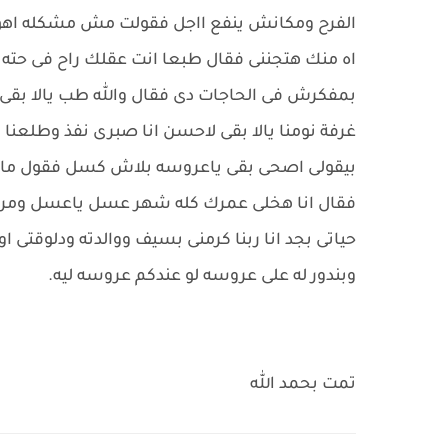
الفرح ومكانش ينفع ااجل فقولت مش مشكله اهو الي
اه منك هتجننى فقال طبعا انت عقلك راح فى حته تان
بمفكرش فى الحاجات دى فقال والله طب يالا بقى 
غرفة نومنا يالا بقى لاحسن انا صبرى نفذ وطلعن
بيقولى اصحى بقى ياعروسه بلاش كسل فقول ما صحي
فقال انا هخلى عمرك كله شهر عسل ياعسل ومرت ال
حياتى بجد انا ربنا كرمنى بسيف ووالدته ودلوقتى او
وبندور له على عروسه لو عندكم عروسه ليه.
تمت بحمد الله