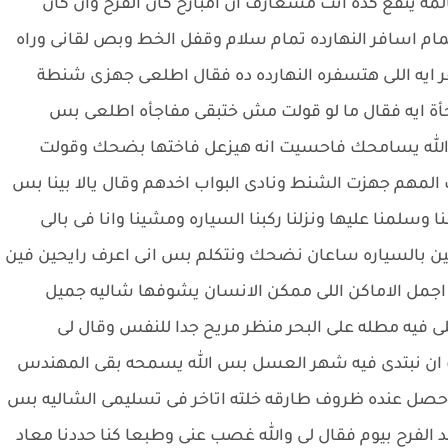
لمه ينفع كده انت مشعارف ان امبارح كان الفرح وان كان
 اسافر النهارده تمام سلام وقفل الخط وبص لقانى وراه
 ايه اللى هتسفره النهارده ده فقال اطلعى جهزى شنطة
جأة ايه فقال ما لو قولت مش ختبقى مفاجأه اطلعى بس
 الله يسامحك فاحسيت انه هيزعل فاختها بضحك وقولت
لمهم جهزت الشنط ونادى البواب اخدهم وقال يالا بينا بس
لمنا عليها ونزلنا ركبنا السياره ومشينا وانا فى بالى
ن بالسياره ساعان نضحك ونتكلم بس انى اعرف رايحين فين
ن اجمل الاماكن اللى ممكن الانسان يشوفها شاليه جميل
لى فيه مطله على البحر منظر مريح جدا للنفس وقال لى
لت ان نبتدى فيه شهر العسل بس الله يسمحه بقى المهندس
 حصل عنده ظروف طارقه خلته اتاخر فى تسليمى الشاليه بس
الفرح بيوم فقال لى والله غصب عنى وطبعا كنا حددنا معاد