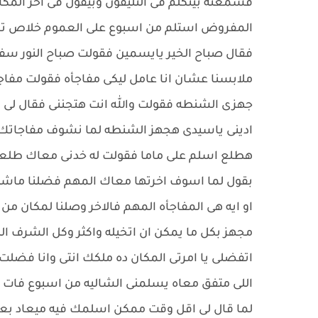
فسمعته بيتكلم فى التليفون وبيقول فى اخر المكا
المفروض استلم من اسبوع على العموم خلاص تمام
فقال صباح الخير يايسمين فقولت صباح النور سفر
ملابسنا عشان انا عامل ليكى مفاجأه فقولت مفا
جهزى الشنطه فقولت والله انت هتجننى فقال لى
ادينى ياسيدى هجهز الشنطه لما نشوف مفاجاتك ا
هطلع اسلم على ماما فقولت له خدنى معاك طلعنا وس
بقول لما اسوف اخرتها معاك المهم فضلنا ماشي
او ايه هى المفاجأه المهم فالاخر وصلنا لمكان م
مجهز بكل ما يمكن ان اتخيله واكثر وكل الشرف ال
اتفضلى يا امرتى المكان ده ملكك انتى وانا فض
اللى متفق معاه يسلمنى الشاليه من اسبوع فات
لما قال لى اقل وقت ممكن اسلمك فيه ميعاد بعد 