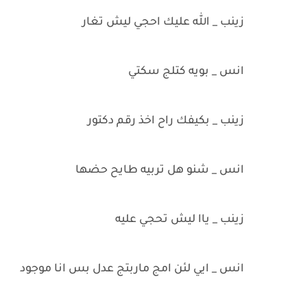
زينب _ الله عليك احجي ليش تغار
انس _ بويه كتلج سكتي
زينب _ بكيفك راح اخذ رقم دكتور
انس _ شنو هل تربيه طايح حضها
زينب _ ياا ليش تحجي عليه
انس _ ايي لئن امج ماربتج عدل بس انا موجود