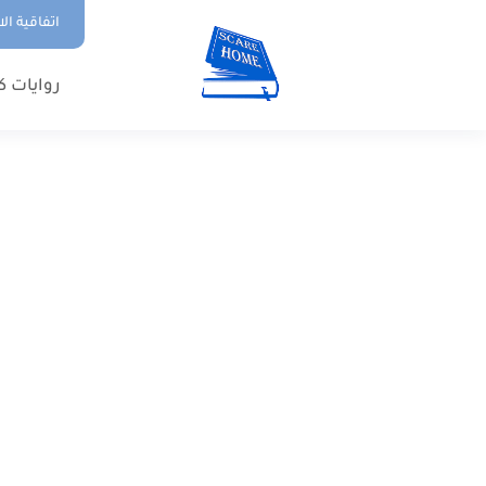
اتفاقية ال
روايات ك