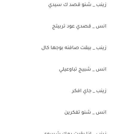
زينب _ شنو قصد ك سيدي
انس _ قصدي عود تربيتج
زينب _ بيقت صافنه بوجها كال
انس _ شبيج تباوعيلي
زينب _ جاي افكر
انس _ شنو تفكرين