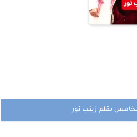
خامس بقلم زينب نور