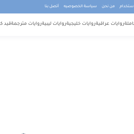
استخدام
من نحن
سياسة الخصوصيه
أتصل بنا
املة
روايات عراقية
روايات خليجية
روايات ليبية
روايات مترجمة
قيد كت