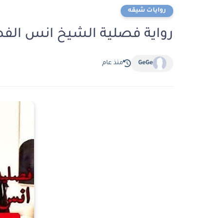
روايات شيقه
رواية فصلية الشيخ انس الفصل الخامس 
GeGe
منذ عام