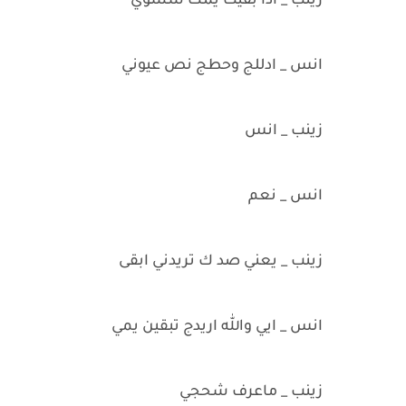
زينب _ اذا بقيت يمك شسوي
انس _ ادللج وحطج نص عيوني
زينب _ انس
انس _ نعم
زينب _ يعني صد ك تريدني ابقى
انس _ ايي والله اريدج تبقين يمي
زينب _ ماعرف شحجي