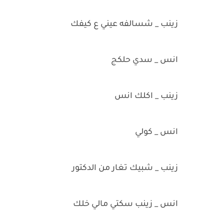
زينب _ شسالفه عيني ع كيفك
انس _ سدي حلكج
زينب _ اكلك انس
انس _ كولي
زينب _ شبيك تغار من الدكتور
انس _ زينب سكتي مالي خلك