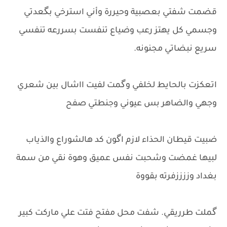
قضمت شفتي بعصبية وحيررة وأني استرخي بگعدتي
وجسمي كل يهتز رعب وضياع تنفست بسررعه تنفسي
سريع نبضاتي مجنونه.
اتعكزت بالحايط لخلفي وگمت لفيت ااشال بين شعري
وجهي والضاهر بس عيوني وجنطتي صفح
ضبيت قيطان الحذاء لازم اگون كد هالشوراع والذياب
لبيها غمضت وشحبت نفس عميق وهوة نقي من سمة
بغداد وززززفرته بقووة
گملت طرريقي. شفت محل مفتح فتت علي ماركت كبير