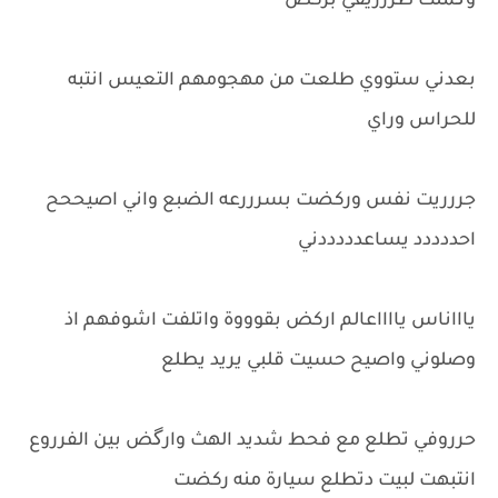
وگملت طررريقي بركض
بعدني ستووي طلعت من مهجومهم التعيس انتبه
للحراس وراي
جررريت نفس وركضت بسرررعه الضبع واني اصيححح
احددددد يساعدددددني
ياااناس يااااعالم اركض بقوووة واتلفت اشوفهم اذ
وصلوني واصيح حسيت قلبي يريد يطلع
حرروفي تطلع مع فحط شديد الهث وارگض بين الفرروع
انتبهت لبيت دتطلع سيارة منه ركضت