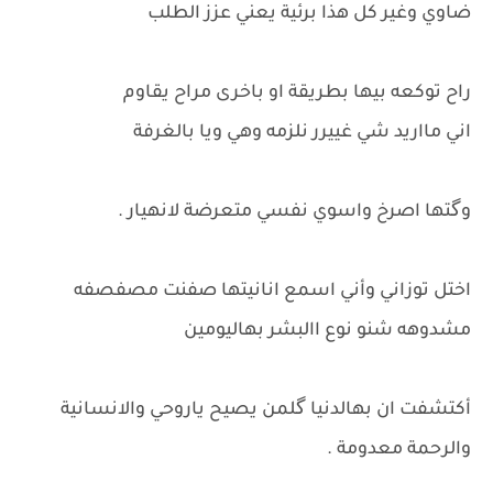
ضاوي وغير كل هذا برئية يعني عزز الطلب
راح توكعه بيها بطريقة او باخرى مراح يقاوم
اني مااريد شي غييرر نلزمه وهي ويا بالغرفة
وگتها اصرخ واسوي نفسي متعرضة لانهيار .
اختل توزاني وأني اسمع انانيتها صفنت مصفصفه
مشدوهه شنو نوع االبشر بهاليومين
أكتشفت ان بهالدنيا گلمن يصيح ياروحي والانسانية
والرحمة معدومة .