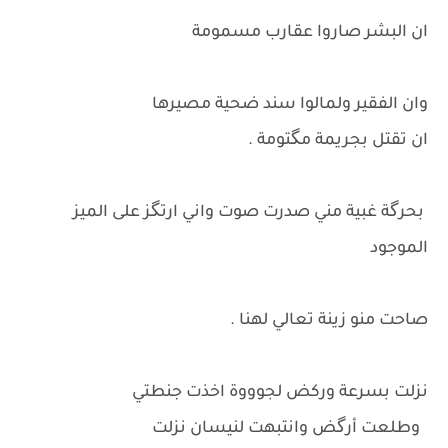
ان البشر صاروا عقارب مسمومة
وان الفقير ولمالوا سند ضحية مصيرها
ان تقتل بجريمة مگتومة .
بحرگة غبية مني صدرت صوت واني ارتگز على الميز
الموجود
صاحت منو زينة تعالي لهنا .
نزلت بسرعة وركض لجوووة اخذت جنطتي
وطلعت أرگض وانتبهت لنيسان نزلت