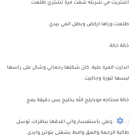
اشتريت مي شربته شفت مرة تشتري طلعت
طلعت وراها اركض وبطل المي بيدي
خالة خالة.
اندارت المرة علية. كان شكلها رحماني وشال على راسها
لبسها تنورة وجاكيت .
خالة محتاجه موبايلج الله يخليج بس دقيقة يمج
بقت تباوعلي بأستفسار واني اغدقها بنظرات توسل
طالبة الرحمة والعق وامط بشفتي بتوترر وايدي