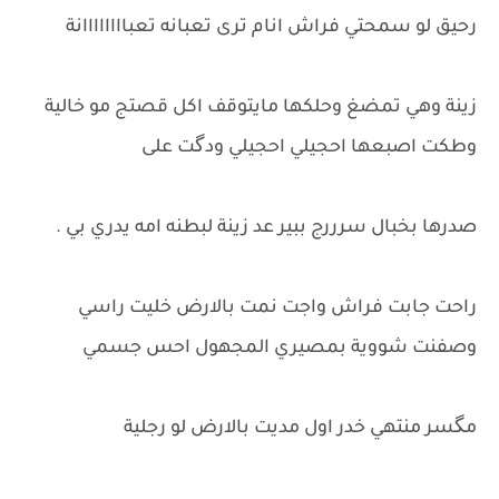
رحيق لو سمحتي فراش انام ترى تعبانه تعباااااااانة
زينة وهي تمضغ وحلكها مايتوقف اكل قصتج مو خالية
وطكت اصبعها احجيلي احجيلي ودگت على
صدرها بخبال سرررج ببير عد زينة لبطنه امه يدري بي .
راحت جابت فراش واجت نمت بالارض خليت راسي
وصفنت شووية بمصيري المجهول احس جسمي
مگسر منتهي خدر اول مديت بالارض لو رجلية