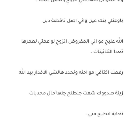
واذ شتردين منها خلي تتزوج وتگمل دينها .
باوعتلي بتك عين واني اضل ناقصة دين
الله عليج مو اني المفروض اتزوج لو عمتي لعمرها
تعدا الثلاثينات .
رفعت اكتافي مو احنه ونحدد هالشي الاقدار بيد الله
زينة صدووك شفت جنطتج جنها مال مجديات
تعاية انطيج مني .