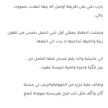
يارب دلني على طريقة اوصل اله بيها تنهدت بصووت
عالي .
وبلشت اخطط بعقلي أول شي اتصل بضحى من تلفون
زينة واخليها تحاجيها اذ ردت اني ابلغها
اني عايشة واخذ رقم غسان منها افضل حل .
بين فگرة وحيرة وامنية حبيسة غفيت .
وطاف علية جززء من الخووفةوالرعب لي عشته
گان واگف مثل ذئب فرح بفريسته عيوونه تلمع