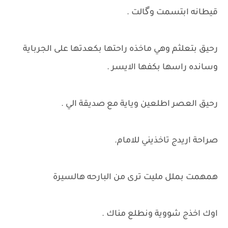
قيطانه ابتسمت وگالت .
رحيق بتعلثم وهي ماخذه راحتها بكعدتها على الجرباية
وسانده راسها بكفها الايسر .
رحيق العصر اطلعين وياية مع صديقة الي .
صراحة اريدج تاخذيني للامام.
همهمت بملل مليت ترى من البارحه هالسيرة
اوك اخذج شووية ونطلع مناك .