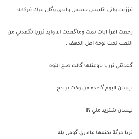
فززيت واني اتلمس جسمي وايدي وگلي عرك غركانه
رجعت اقرأ ايات نمت وماگعدت الا وايد ثرريا تگعدني من
التعب نمت نومة اهل الكهف .
گعدتني ثرريا باوعتلها گالت صح النوم
نيسان اليوم گاعدة من وكت تريدج
نيسان شتريد مني ؟!!!
ثريا حرگة بكتفها ماادري گومي يله