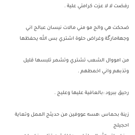
رفضت لا لا عزت كرامتي علية .
ضحكت هي والج مو مني مالات نيسان عبالج اني
وجهةمارگة وغراض حلوة اشتري بس الله يحفظها
من امووال الشعب تشتري وتشمر تلبسها قليل
وتذبهم واني اخمطهم .
رحيق ببرود :بالعافية عليها وعليج .
زينة بحماس :هسه عووفين من حديثج الممل وتعاية
احجيلج