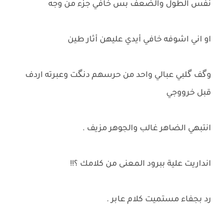
نفس الطول والضعف بس خافي جزء من وجه
او اني اشوفه خافي أيدي عليهن أثار طين
وگف گلبي عبالي واحد من حرسهم دنگت وعبرته اردف
قبل خرووجي
انتبهي الضاهر غالب والجوهر مزيف .
انداريت علية ببرود المعنى من كلامك ؟!!
رد بجفاء مستميت كلام عابر .