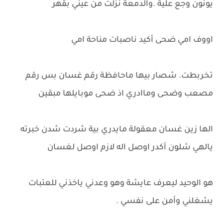
يونون وجع علية .والدمعة نزلت من عيني بقهر
اووف امي ضحى أكيد ناصبات مناحة امي
تخربطت. شصار بيها ماحافظة رقم غسان بس رقم
مصعب وضحى وماادري اذ ضحى موبايلها مبقين
الها زين غسان معقولة مايدري بية شردت شدن خبرته
يالهي شلون أكدر اوصل اله لازم اوصل لغسان
هو الوحيد ليعرف عايشة وهو وعدني ياخذني للعتبات
يشغلني وأمن على نفسي .