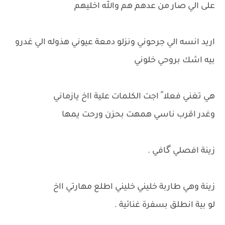
على الي صار من عدهم هم والله اخليهم
اريد انسه الي جرحوني ونزلو دمعة عيوني هذوله الي غدرو
بيه اشك بروحي خلوني
هي تغني فعلا ً اجت الكلمات علية ااخ يازماني
وغدر اقرب ناسي همهت بحزن ورحت يمها
زينة افصلي گافي .
زينة وهي طاربة خليني خليني اطلع مهارتي ااخ
لو بية انطلق بسفرة غنائية .