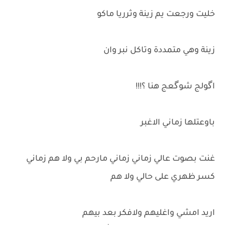
خليت ورجعت يم زينة وثرريا ماكو
زينة وهي متمددة وتاكل نبر وان
اگولج شوگعج هنا ؟!!!
باوعتلها زماني الاغبر
غنت بصوت عالي زماني زماني مارحم بي ولا هم زماني
كسر ظهري على حالي ولا هم
اريد امشي واغليهم ولافكر بعد بيهم