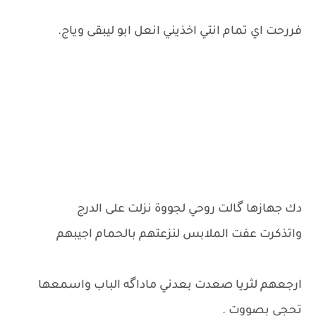
فررحت اي تمام انتي اخذيني انعل ابو ليبقى وياج.
دك جهازها گالت روحي لجووة نزلت على الدرج
واتذكرت عفت الملابس لنزعتهم بالحمام اجيبهم
ارجعهم لثريا صعدت بعدني ماداگه الباب واسمعها
تحجي بصووت .