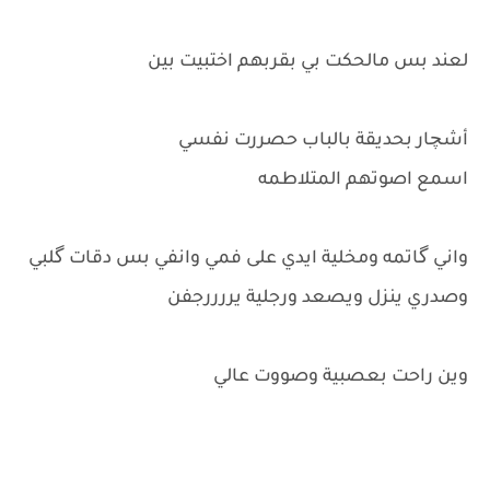
لعند بس مالحكت بي بقربهم اختبيت بين
أشچار بحديقة بالباب حصررت نفسي
اسمع اصوتهم المتلاطمه
واني گاتمه ومخلية ايدي على فمي وانفي بس دقات گلبي
وصدري ينزل ويصعد ورجلية يررررجفن
وين راحت بعصبية وصووت عالي