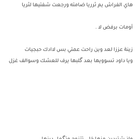
هاي الفراش يم ثرريا ضامته ورجعت شفتيها لثريا
أومات برفض لا .
زينة عززا لعد وين راحت عمتي بس لاادك حبجيات
ويا داود تسوويها بعد گلبها يرف للعشك وسوالف غزل