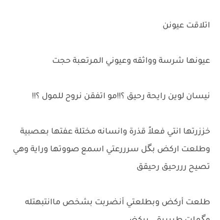
اتلاقت عيونن
عيونها شرسة وواثقه وعيوني المرتعبة حجت
نيسان لوين رايحة رحيق ؟!!مو اتفقن نروح للمول ؟!!
خززرتها انتي فعلاً قذرة وانسانه مختلة عفتها بعصبية
وطلعت اركض بگل سرررعتي اسمع صووتها وراية وهي
تصيح رررحيق رحيقق
طلعت أركض وبطلعتي أنضربت بشخص ماانتبهتله