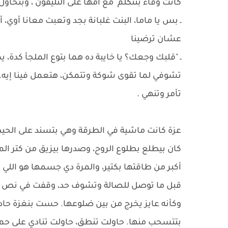
كانت وفاء بتتكلم مع أمها على التليفون ، وبتحاو
ـ بس يا ماما، البنت غلبانة بجد وتعبت معانا أوي،
عشان ترضينا
ـ "قلبك وجعك؟ يا خايبة ده هما بتوع الملجأ كدة، 
تشوفي لما تقوى شوكة وتتمكن، هتعمل فينا إيه. خل
تأمر وتنهي .
عزة كانت ماشية في الطرقة وهي بتسند على الحيطة،
كان بيطلع بطلوع الروح، وصدرها بيزيق من كتر الم
أكبر من طاقتها بكتير، والمرة دي جسمها هو اللي قا
قبل ما توصل للصالة وتشوف حد، وقفت في نص الط
وكأنه عايز يخرج من بين ضلوعها. حست بنغزة حا
بتتسحب منها. حاولت تنطق، حاولت تنادي على حما