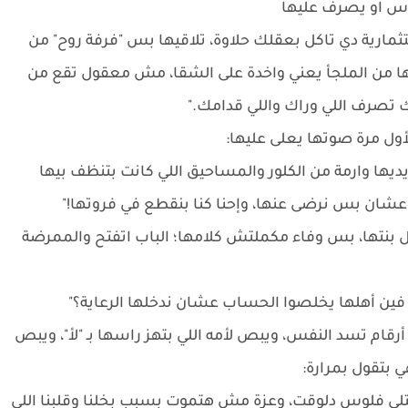
وس او يصرف عليها
ارية دي تاكل بعقلك حلاوة، تلاقيها بس "فرفة روح" من
ها من الملجأ يعني واخدة على الشقا، مش معقول تقع من
تصرف اللي وراك واللي قدامك."
أول مرة صوتها يعلى عليها:
نت إيديها وارمة من الكلور والمساحيق اللي كانت بتنظف بيها
 عشان بس نرضى عنها، وإحنا كنا بنقطع في فروتها!"
بنتها، بس وفاء مكملتش كلامها؛ الباب اتفتح والممرضة
، فين أهلها يخلصوا الحساب عشان ندخلها الرعاية؟"
قام تسد النفس، ويبص لأمه اللي بتهز راسها بـ "لأ"، ويبص
 بتقول بمرارة:
عتلي فلوس دلوقت، وعزة مش هتموت بسبب بخلنا وقلبنا اللي