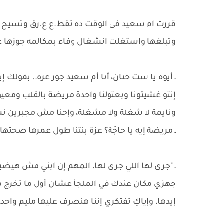
قررت ام سعيد فى الوقت ده تقط.ع ع.رق وتسيح د..
وتبلغها واستغلت انشغال وفاء بمكالمه جوزها
ـ أيوة يا ست حنان، أنا أم سعيد جوز عزة.. بقولك
إنتو غشيتونا وبعتولنا واحدة مريضة بالقلب وم
ونايمة لا شغلة ولا مشغلة، وإحنا مش مجبرين نش
ـ مريضة إيه يا حاجّة؟ عزة بنتنا طول عمرها صحتها
ـ "جرى لها اللي جرى لها، المهم إن ابني مش هيض
جهزي مكان عندك في الملجأ عشان أول ما تخرج من
إيدها، وإياكِ تفتكري إننا هنصرف عليها مليم واحد ب