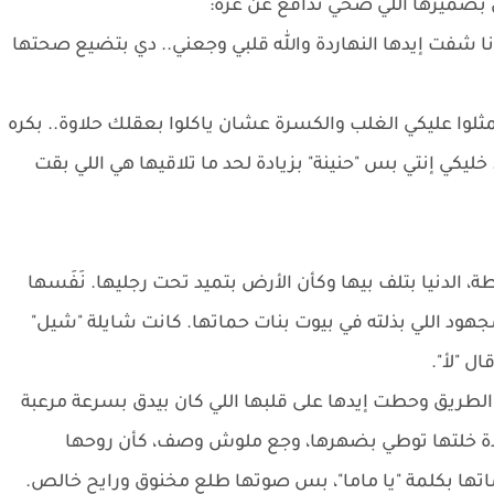
ل بضميرها اللي صحي تدافع عن عزة:
 أنا شفت إيدها النهاردة والله قلبي وجعني.. دي بتضيع صحتها
يمثلوا عليكي الغلب والكسرة عشان ياكلوا بعقلك حلاوة.. بكره
يكي إنتي بس "حنينة" بزيادة لحد ما تلاقيها هي اللي بقت
 الدنيا بتلف بيها وكأن الأرض بتميد تحت رجليها. نَفَسها
جهود اللي بذلته في بيوت بنات حماتها. كانت شايلة "شيل"
ل "لأ".
ريق وحطت إيدها على قلبها اللي كان بيدق بسرعة مرعبة
دة خلتها توطي بضهرها، وجع ملوش وصف، كأن روحها
تها بكلمة "يا ماما"، بس صوتها طلع مخنوق ورايح خالص.