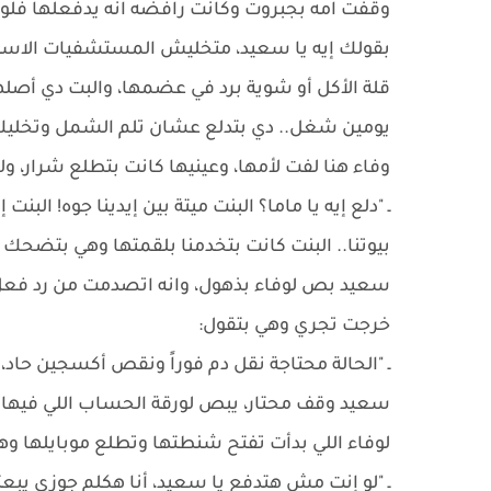
وقفت امه بجبروت وكانت رافضه انه يدفعلها فل
بقولك إيه يا سعيد، متخليش المستشفيات الاستثم
قلة الأكل أو شوية برد في عضمها، والبت دي أصل
يومين شغل.. دي بتدلع عشان تلم الشمل وتخليك 
وفاء هنا لفت لأمها، وعينيها كانت بتطلع شرار، ول
ـ "دلع إيه يا ماما؟ البنت ميتة بين إيدينا جوه! الب
بيوتنا.. البنت كانت بتخدمنا بلقمتها وهي بتضحك
سعيد بص لوفاء بذهول، وانه اتصدمت من رد فعل 
خرجت تجري وهي بتقول:
ـ "الحالة محتاجة نقل دم فوراً ونقص أكسجين حاد
سعيد وقف محتار، يبص لورقة الحساب اللي فيها أر
لوفاء اللي بدأت تفتح شنطتها وتطلع موبايلها وهي
ـ "لو إنت مش هتدفع يا سعيد، أنا هكلم جوزي يب