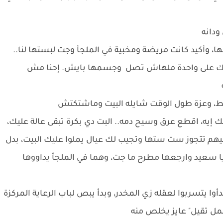
ودانه
، وأكيد كانت مريضة ومخبية في الملجأ وجت لبستها لنا..
ك على واحدة ملهاش تصل وجسمها بايش. إحنا مش
ضغط، وعزة طول الوقت شايله البيت وماشتكتش
 إيه، اقطع عرق وسيح دمه.. البت دي بكرة تبقى عالة عليك،
يهم تتجوز ست ستها وتجيب لك عيال يملوا عليك البيت، بدل
 سعيد وارجعها مطرح ما جت، وهما في الملجأ يداووها
يتسربوا لعقله زي المخدر، وبدأ يبص لباب الرعاية المركزة
مل تقيل" عايز يخلص منه