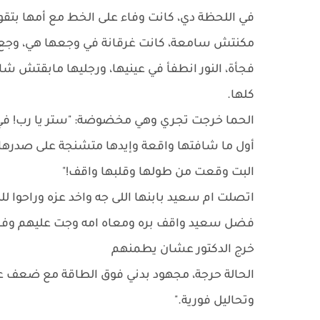
في اللحظة دي، كانت وفاء على الخط مع أمها بتقوله
مكنتش سامعة، كانت غرقانة في وجعها هي، وجع قل
فجأة، النور انطفأ في عينيها، ورجليها مابقتش 
كلها.
الحما خرجت تجري وهي مخضوضة: "ستر يا رب! في 
أول ما شافتها واقعة وإيدها متشنجة على صدرها، صر
البت وقعت من طولها وقلبها واقف!"
اتصلت ام سعيد بابنها اللى جه واخد عزه وراحوا لل
فضل سعيد واقف بره ومعاه امه وجت عليهم وف
خرج الدكتور عشان يطمنهم
الحالة حرجة، مجهود بدني فوق الطاقة مع ضعف عا
وتحاليل فورية."