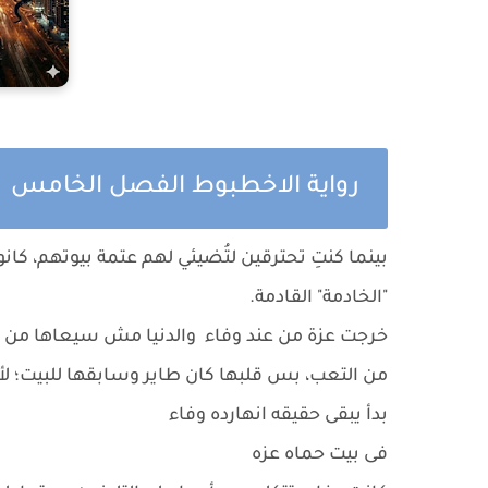
رواية الاخطبوط الفصل الخامس
بينما كنتِ تحترقين لتُضيئي لهم عتمة بيوتهم، كانو
"الخادمة" القادمة.
خرجت عزة من عند وفاء والدنيا مش سيعاها من 
من التعب، بس قلبها كان طاير وسابقها للبيت؛ لأو
بدأ يبقى حقيقه انهارده وفاء
فى بيت حماه عزه