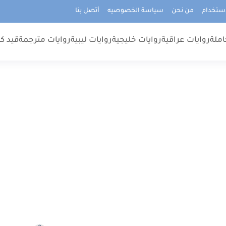
استخدام
من نحن
سياسة الخصوصيه
أتصل بنا
املة
روايات عراقية
روايات خليجية
روايات ليبية
روايات مترجمة
قيد كت