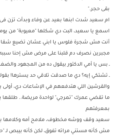
بقى حجر."
ام سعيد شدت ابنها بعيد عن وفاء وبدأت تزن فى 
اسمع يا سعيد، البت دي شكلها "معيوبة" من يومها
أنت مش شجرة فلوس يا ابني عشان تضيع شقا
مجبرين نصرف دم قلبنا على مرض مش إحنا سببه
ـ بس يا أمي الدكتور بيقول ده من المجهود وال
ـ تشتكي إيه؟ دي ما صدقت تلاقي حد يسترها! بقولك
والقرشين اللي هتدفعهم في الإشاعات دي، أولى ب
ما تقضي عمرك "تمرجي" لواحدة مريضة.. طلقها يا
بمعرفتهم
سعيد وقف ووشه مخطوف، ملامح أمه وكلامها بدأوا 
مش كأنه مستني مراته تفوق، لكن كأنه بيبص لـ "ح