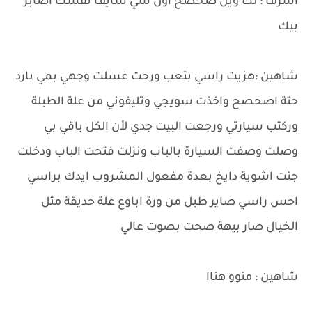
اشرف : لك وين صحصح اول شي شايف نفسك اصاير
بيك
شاهين :هزيت راسي بتعب ورحت غسلت وجهي بمي بارد
حتة اصحصح واخذت سويجي وتليفوني من علة الطبلة
وركتب سيارتي ورجعت البيت جدي لأن الكل باقي بي
وصلت وصفت السيارة بالباب ونزلت فتحت الباب ودخلت
جنت اشوية دايخ بعدة مفعول المشروب ايدك براسي
احس راسي صاير طبل من ورة اباوع علة حديقة مثل
الخيال صار بيهة صحت بصوت عالي
شاهين : منوو هناا