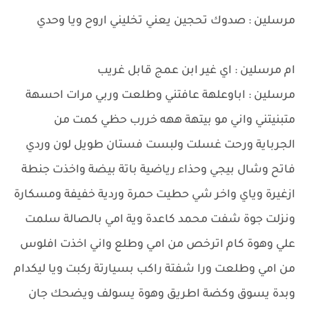
مرسلين : صدوك تحجين يعني تخليني اروح ويا وحدي
ام مرسلين : اي غير ابن عمج قابل غريب
مرسلين : اباوعلهة عافتني وطلعت وربي مرات احسهة
متبنيتني واني مو بيتهة ههه خررب حظي كمت من
الجرباية ورحت غسلت ولبست فستان طويل لون وردي
فاتح وشال بيجي وحذاء رياضية باتة بيضة واخذت جنطة
ازغيرة وياي واخر شي حطيت حمرة وردية خفيفة ومسكارة
ونزلت جوة شفت محمد كاعدة وية امي بالصالة سلمت
علي وهوة كام اترخص من امي وطلع واني اخذت افلوس
من امي وطلعت ورا شفتة راكب بسيارتة ركبت ويا ليكدام
وبدة يسوق وكضة اطريق وهوة يسولف ويضحك جان