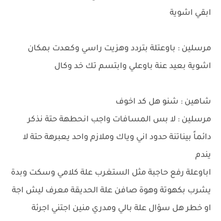
ابقي اشوية
مرسلين : باوعتلة بتردد وهزيت راسي وكعدت بمكان
اشوية بعيد عنة باوعلي وابتسم تك خد وكال
شاهين : شنو هل كد اخوف
مرسلين : لا بس المسافات واجب انحطهة حتة نذكر
دائماً بيناتنة حدود اني وياك وملازم واحد يعبرهة حتة لا
يندم
اباوعلة رفع حاجبة مثل الستغرب علة كلامي وسكت وبدة
يشرب بكهوتة وهوة صافن علة الحديقة معرف ليش اجة
او خطر هل سؤال علة بالي ومدري منين اجتني اجرئة