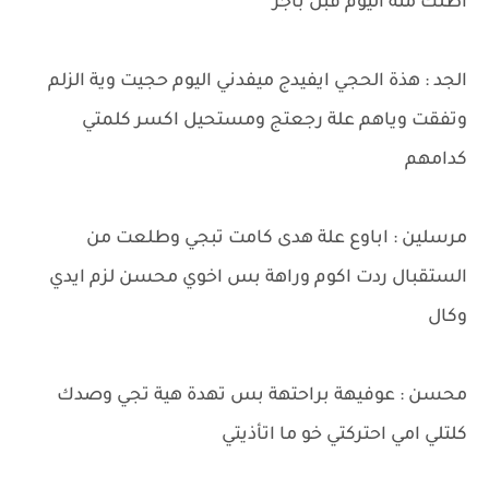
اطلك منة اليوم قبل باجر
الجد : هذة الحجي ايفيدج ميفدني اليوم حجيت وية الزلم
وتفقت وياهم علة رجعتج ومستحيل اكسر كلمتي
كدامهم
مرسلين : اباوع علة هدى كامت تبجي وطلعت من
الستقبال ردت اكوم وراهة بس اخوي محسن لزم ايدي
وكال
محسن : عوفيهة براحتهة بس تهدة هية تجي وصدك
كلتلي امي احتركتي خو ما اتأذيتي