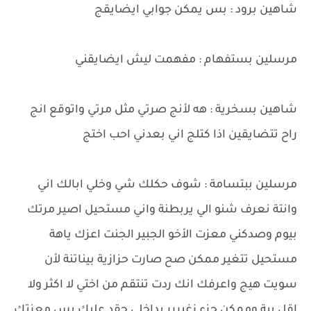
شاهين برود : بس يمكن جوابي ايضايقج
مرسلين بستفهام : مفهمت ليش ايضايقني
شاهين بسخرية : هه لأنج صرتي مثل مرتي واتوقع انج
راح تتضايقين اذا كتلج اني بعدني احب اختج
مرسلين ببتسامة : شوف حكلك شي وخلي ابالك اني
وانتة نعرف شنو الي يربطنة واني مستحيل اصير مرتك
بيوم وصدكني معزت الأخو الجبير الجنت اعزك ياهة
مستحيل تتغير ممكن صح صارت حزازية بيناتنة لأن
سويت هيج واعرفك انك ردت تنتقم من اختي لا اكثر ولا
اقل بية وممكن جزء زغيررر بداخلي حقد عليك بس معزتك