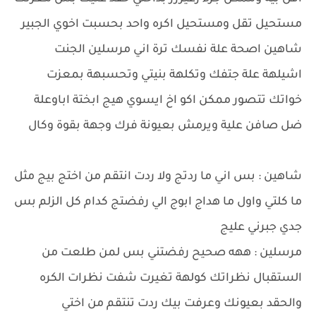
مستحيل تقل ومستحيل اكره واحد بحسبت اخوي الجبير
شاهين اصحة علة نفسك ترة اني مرسلين الجنت
اشيلهة علة جتفك وتكلهة بنيتي وتحسبهة بمعزت
خواتك تتصور ممكن اكو اخ ايسوي هيج ابختة اباوعلة
ضل صافن علية ويرمش بعيونة فرك وجهة بقوة وكال
شاهين : بس اني ما ردتج ولا ردت انتقم من اختج بيج مثل
ما كلتي واول ما هداج ابوج الي رفضتج كدام كل الزلم بس
جدي جبرني عليج
مرسلين : ههه صحيح رفضتني بس لمن طلعت من
الستقبال نظراتك كولهة تغيرت شفت نظرات الكره
والحقد بعيونك وعرفت بيك ردت تنتقم من اختي