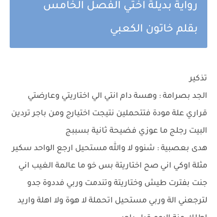
رواية بديلة اختي الفصل الخامس
بقلم خاتون الكعبي
تذكير
الجد بصرامة : وهسة دام انتي الي اختاريتي وعارضتي
قراري علة مودة فتتحملين نتيجت اختيارج ومن باجر تردين
البيت رجلج ما عوزي فضيحة ثانية بسببج
هدى بعصبية : شنوو لا والله مستحيل ارجع الواحد سكير
مثلة اوكي اني صح اختاريتة بس خو ما عالمة الغيب اني
جنت بفترت طيش وختاريتة وتندمت وربي فددوة جدو
لترجعني الة وربي مستحيل اتحملة لا هوة ولا اهلة واريد