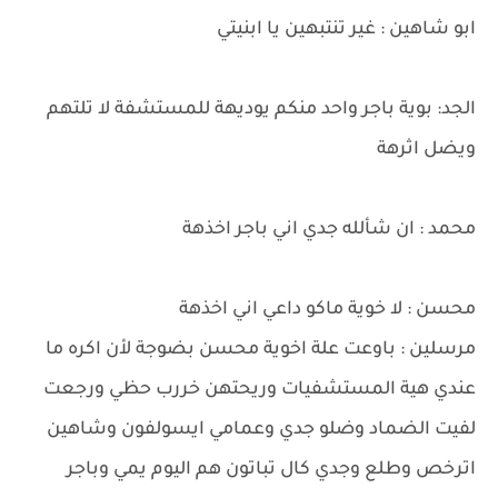
ابو شاهين : غير تنتبهين يا ابنيتي
الجد: بوية باجر واحد منكم يوديهة للمستشفة لا تلتهم
ويضل اثرهة
محمد : ان شألله جدي اني باجر اخذهة
محسن : لا خوية ماكو داعي اني اخذهة
مرسلين : باوعت علة اخوية محسن بضوجة لأن اكره ما
عندي هية المستشفيات وريحتهن خررب حظي ورجعت
لفيت الضماد وضلو جدي وعمامي ايسولفون وشاهين
اترخص وطلع وجدي كال تباتون هم اليوم يمي وباجر