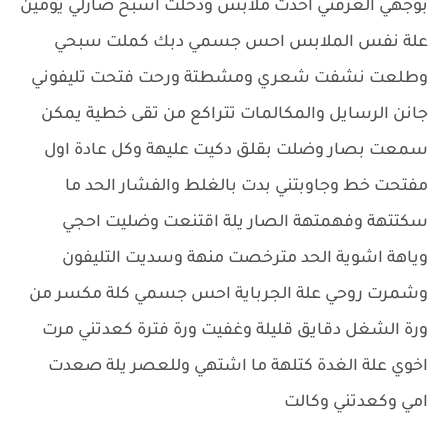
بوجهي الغرفتي اخذت ملابس ودخلت اسبح صارلي يومين
علة نفس الملابس احس جسمي دبك كملت سبحي
وطلعت نشفت شعري ومشطتة ورحت فتحت تليفوني
جانن الرسايل والمكالمات تتراكع من تقى خطية يمكن
سمعت بصار وضلت بقلق دكيت عليهة وكل عادة اول
مفتحت خط وجاوبتني بدت بالغلط والفشار الحد ما
سكتتهة وفهمتهة الصار يلة اقتنعت وضليت احجي
وياهة اشوية الحد مترخصت منهة وسديت التليفون
وشمرت روحي علة الجرباية احس جسمي كلة مكسر من
ورة الشغل دقايق قليلة وغفيت ورة فترة كعدتني مرت
اخوي علة الغدة كتلهة ما اشتهي وللعصر يلة صعدت
امي وكعدتني وكالت