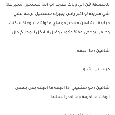
بلحضتهة لأن اني وياك نعرف انو انتة مستحيل تنجبر علة
شي متريدة لو اكبر راس يجبرك مستحيل ترضة بشي
مرايدة الشاهين مينجبر مو هاي مقولتك اباوعلة سكتت
وصفن بوجهي عفتة وكمت وقبل لا ادخل للمطبخ كال
شاهين : ما احبهة
مرسلين : شنو
شاهين : مو سئلتيني اذا احبهة ما احبهة بس بنفس
الوكت ما اكرهة وما اكدر انساهة