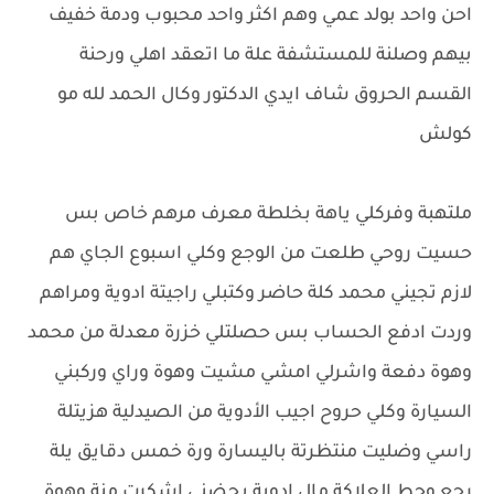
احن واحد بولد عمي وهم اكثر واحد محبوب ودمة خفيف
بيهم وصلنة للمستشفة علة ما اتعقد اهلي ورحنة
القسم الحروق شاف ايدي الدكتور وكال الحمد لله مو
كولش
ملتهبة وفركلي ياهة بخلطة معرف مرهم خاص بس
حسيت روحي طلعت من الوجع وكلي اسبوع الجاي هم
لازم تجيني محمد كلة حاضر وكتبلي راجيتة ادوية ومراهم
وردت ادفع الحساب بس حصلتلي خزرة معدلة من محمد
وهوة دفعة واشرلي امشي مشيت وهوة وراي وركبني
السيارة وكلي حروح اجيب الأدوية من الصيدلية هزيتلة
راسي وضليت منتظرتة باليسارة ورة خمس دقايق يلة
رجع وحط العلاكة مال ادوية بحضني اشكرت منة وهوة