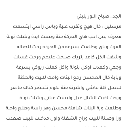
الجد : صباح النور بنيتي
مرسلين : كال هيج وتقرب علية وباس راسي ابتسمت
معرف بس احب هاي الحركة منة وبست ايدة وشلت نونة
الفزت وياي وطلعت بسرعة من الغرفة رحت للصالة
وشفت الكل كاعد يتريك صبحت عليهم ورحت غسلت
وجهي وكعدت اوكل بنونة واكل كملت ريوكي بسرعة
وبابة كال المحسن رجع البنات وامك للبيت والحكنة
للمحل كلة ماشي واشرنة حتة نكوم نتحضر كنالة حاضر
ورحت لفيت الشال عدل ولبست عباتي وشلت نونة
وطلعت وية البنات شافنة محسن وهز راسة وطلع واحنة
ورا وصلنة للبيت وراح الشغلة واول مدخلت للبيت صعدت