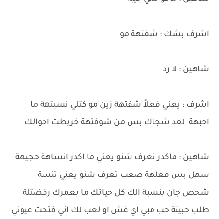
اشرف بشك : شفتهة مو
شاهين : لا رد
اشرف : يعني فعلاً شفتهة زين مو كتلي نسيتهة ما
احبهة لعد شجاك بس من شوفتهة خربطت احوالك
شاهين : ماكدر تعرف شنو يعني ما اكدر انساهة حجيهة
سهل بس فعلهة صعب تعرف شنو يعني تنسة
شخص جان بنسبة الك كل حياتك ما بعمرك رفضتلة
طلب حبيتة حب مبي اي غش او لعب لك اني فتحت عيوني