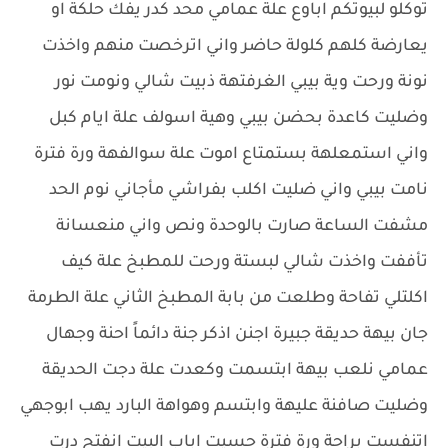
توكلو لبيوتكم اباوع علة عمامي محد كدر يفك حلكة او
يعارضة كلهم كلولة حاضر واني اترخصت منهم واخذت
نونة ورحت وية بيبي الغرفتهة ذبيت شالي ونومت نور
وضليت كاعدة بحضن بيبي وهية اسولف علة ايام كبل
واني استمعلهة بستمتاع اموت علة سوالفهة ورة فترة
نامت بيبي واني ضليت اكلب بفراشي مأجاني نوم الحد
مشفت الساعة صارت بالوحدة ونص واني منعسانة
تأففت واخذت شالي لبستة ورحت للمطبخ علة كيف
اكلتلي تفاحة وطلعت من بابة المطبخ الثاني علة الطرمة
جان بيهة حديقة جبيرة اجنن اذكر جنة دائماً احنة وجهال
عمامي نلعب بيهة ابتسمت وكعدت علة دجت الحديقة
وضليت صافنة عليهة وابتسم وهواهة البارد يهب ابوجهي
اتنفست براحة ورة فترة حسيت اباب البيت انفتح درت