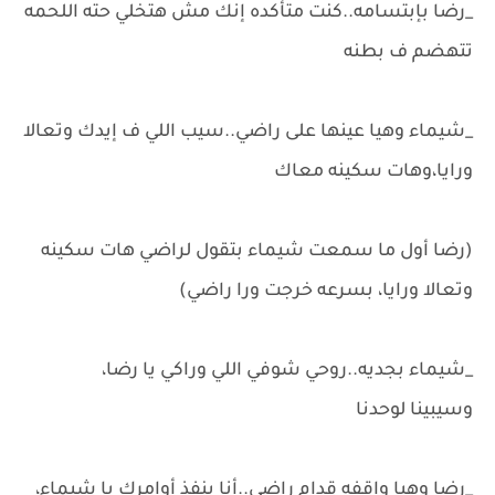
_رضا بإبتسامه..كنت متأكده إنك مش هتخلي حته اللحمه
تتهضم ف بطنه
_شيماء وهيا عينها على راضي..سيب اللي ف إيدك وتعالا
ورايا،وهات سكينه معاك
(رضا أول ما سمعت شيماء بتقول لراضي هات سكينه
وتعالا ورايا، بسرعه خرجت ورا راضي)
_شيماء بجديه..روحي شوفي اللي وراكي يا رضا،
وسيبينا لوحدنا
_رضا وهيا واقفه قدام راضي..أنا بنفذ أوامرك يا شيماء،