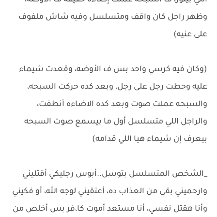
اللي بينور، ف السبحه عملت إضاءه خفيفه ف الأوضه،
وظهر راجل كان واقف ومتسلسل وفيه شاش ملفوف
على عنيه)
(وكان فيه كرسي واحد بس ف الأوضه، وقعدت شيماء
عليه وحطت رجل على رجل، وبعد كده حركت السبحه،
والسبحه عملت صوت وبعد كده الاضاءه أنطفت،
والراجل اللي متسلسل أول ما بيسمع صوت السبحه
بيعرف إن شيماء هيا اللي قدامه)
_الشخص المتسلسل بتوسل..أبوس رجليكي أقتليني
وارحميني بقي من العذاب ده، أعتقيني لوجه الله، أو فكيني
وأنا هقتل نفسي، أنا مستعد أموت كا،فر بس أخلص من