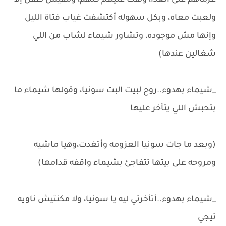
عزماهم على الغدا، ولفت عليهم كلهم، ومفيش طفل إلا
ولعبت معاه، وبكل سهوله أكتشفت غياب فتاة الليل
وإنها مش موجوده، وتشاور شيماء لشاب من اللي
شغالين عندها)
_شيماء بهدوء..روح لبيت البت سونيا، وقولها شيماء ما
بتحبش اللي يتأخر عليها
(وبعد ما جات سونيا العزومه وأتغدت،وهيا ماشيه
ومروحه على بيتها تتفاجئ بشيماء واقفه قدامها)
_شيماء بهدوء..أتأخرتي ليه يا سونيا، ولا مكنتيش ناويه
تيجي