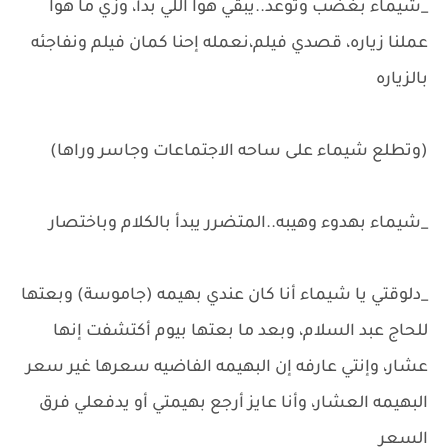
_شيماء بغضب وتوعد..يبقي هوا اللي بدأ، وزي ما هوا
عملنا زياره، قصدي فيلم،نعمله إحنا كمان فيلم ونفاجئه
بالزياره
(وتطلع شيماء على ساحه الاجتماعات وجاسر وراها)
_شيماء بهدوء وهيبه..المتضرر يبدأ بالكلام وباختصار
_دلوقتي يا شيماء أنا كان عندي بهيمه (جاموسة) وبعتها
للحاج عبد السلام، وبعد ما بعتها بيوم أكتشفت إنها
عشار، وإنتي عارفه إن البهيمه الفاضيه سعرها غير سعر
البهيمه العشار، وأنا عايز أرجع بهيمتي أو يدفعلي فرق
السعر