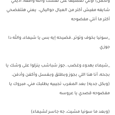
وتكمل) أوعي تعمليها على نفسك وأنته واقفه، أديكي
شايفه مفيش أكتر من العيال حواليكي، يعني هتتفضحي
أكتر ما أنتي مفضوحه
_سونيا بخوف وتوتر..فضيحه إيه بس يا شيماء، والله دا
جوزي
_شيماء بهدوء وغضب..جوز شباشب ينزلوا على وشك يا
بجحه، أنا هنا اللي بجوز وبطلق وبغسل وأكفن وأدفن،
(وبكل جديه) بعد المغرب تجيبيه يطلبك مني، مبروك يا
مفضوحه قصدي يا عروسه
(وبعد ما سونيا مشيت، جه جاسر لشيماء)