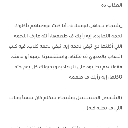
العذاب ده
_شيماء بتجاهل لتوسلاته..أنا كنت موصياهم يأكلوك
لحمه النهارده، إيه رأيك ف طعمها، أنته عارف اللحمه
اللي أكلتها دي تبقي لحمه إيه، تبقي لحمه كلاب، فيه كلب
اتصاب بالعدوي ف قتلناه، واستخسرنا نرميه أو ندفنه،
فقولتلهم يطيبوه على نار هاديه ويجبولك كل يوم حته
تاكلها، إيه رأيك ف طعمه
(الشخص المتسلسل وشيماء بتتكلم كان بيتقيأ وجاب
اللي ف بطنه كله)