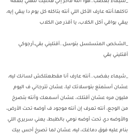
_شيماء بغضب..هوا أنته فاكر إني هخليك تتهني بلقمه
تاكلها،أنته عارف الأكل اللي أنته بتاكله كل يوم دا يبقي إيه،
يبقي بواقي أكل الكلاب، يا أقذر من الكلاب
_الشخص المتسلسل بتوسل..أقتليني بقي،أرجوكي
أقتليني بقي
_شيماء بغضب..أنته عارف أنا مقطعتلكش لسانك ليه،
عشان أستمتع بتوسلاتك ليا، عشان تترجاني ف اليوم
مليون مره عشان أقتلك، عشان أسمعك وأنته بتصرخ
من الوجع، أنته تعرف إن أنته موجود ف أوضه تحت الأرض،
والأوضه دي تحت أوضه نومي بالظبط، يعني سريري اللي
بنام عليه فوق دماغك، ليه، عشان لما تصرخ أحس بيك