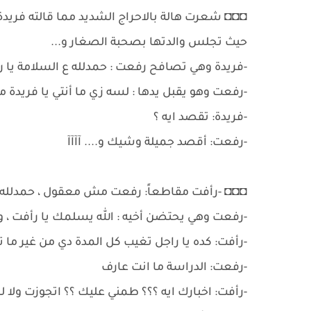
◘◘◘ شعرت هالة بالاحراج الشديد مما قالته فريدة
حيث تجلس والدتها بصحبة الصغار و...
-فريدة وهي تصافح رفعت : حمدلله ع السلامة يا رف
-رفعت وهو يقبل يدها : لسه زي ما أنتي يا فريدة 
-فريدة: تقصد ايه ؟
-رفعت: أقصد جميلة وشيك و.... آآآآ
◘◘◘ -رأفت مقاطعاً: رفعت مش معقول ، حمدلله ع ا
-رفعت وهي يحتضن أخيه : الله يسلمك يا رأفت ،
-رأفت: كده يا راجل تغيب كل المدة دي من غير ما
-رفعت: الدراسة ما انت عارف
-رأفت: اخبارك ايه ؟؟؟ طمني عليك ؟؟ اتجوزت ولا 