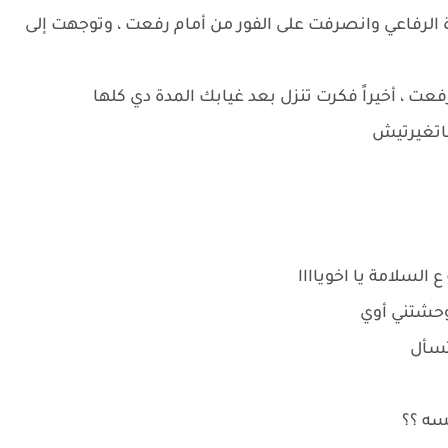
 الرفاعي وانصرفت على الفور من أمام رفعت ، وتوجهت إلى
عت ، أخيراً فكرت تنزل بعد غيابك المدة دي كلها
ماتغيرتيش
لسلامة يا اخوياااا
 وحشتني أوي
 تسأل
لسه ؟؟