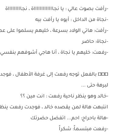
-رأفت بصوت عالي : يا نجاااااااااااااة ، نجاااااااااة
-نجاة من الداخل : أيوه يا رأفت بيه
-رأفت: هاتي الولاد بسرعة ، خليهم يسلموا عل
-نجاة: حاضر
-رفعت: خليهم يا نجاة ، أنا هاجي أشوفهم بنفسي
◘◘◘ بالفعل توجه رفعت إلى غرفة الأطفال ، فوجد ه
لبرهة حتى ...
-خالد وهو ينظر ناحية رفعت : انت مين ؟؟
انتبهت هالة لمن يقصده خالد ، فوجدت رفعت ينظر إ
-هالة باحراج: احم... اتفضل حضرتك
-رفعت مبتسماً: شكراً