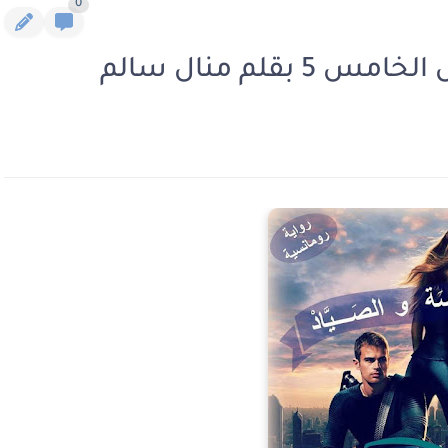
0
قلم منال سالم