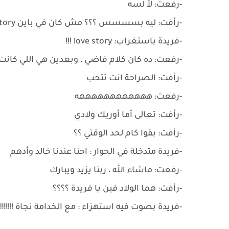
-رفعت: لأ لسه
-رأفت: ليه بسسسس ؟؟؟ مش كان في باين love story مع البنت الانجليزية دي
-فريدة باستغراب: love story !!!
-رفعت: ده كان كلام فاضي ، وبعدين هي اللي كانت
-رأفت: الصراحة انت تتحب
-رفعت: ههههههههههههه
-رأفت: تعالى أما أوريك ولادي
-رأفت: بقوا كام لحد الوقتي ؟؟
-فريدة متدخلة في الحوار : احنا عندنا خالد وأدهم
-رفعت: ماشاء الله ، ربنا يزيد ويبارك
-رأفت: هما الولاد فين يا فريدة ؟؟؟؟
-فريدة بصوت فيه استهزاء : مع الخدامة نجاة !!!!!!!