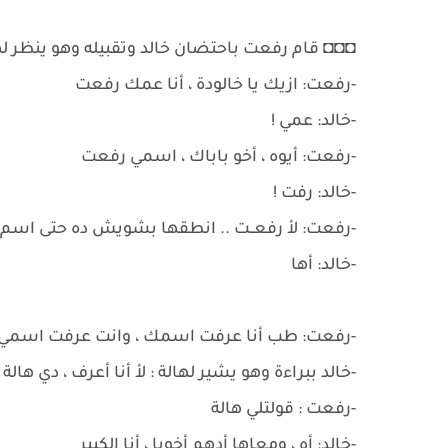
◘◘◘ قام رفعت باحتضان خالد وتقبيله وهو ينظر لهال
-رفعت: ازيك يا خالودة ، أنا عمك رفعت
-خالد: عمي !
-رفعت: أيوه ، أخو باباك ، اسمي رفعت
-خالد: رفت !
-رفعت: لأ رفعــت .. انطقها بشويش ده حتى ا
-خالد: أها
-رفعت: طب أنا عرفت اسمك ، وانت عرفت اسمي، او
-خالد ببراءة وهو يشير لهالة : لأ أنا أعرف ، دي هالة
-رفعت : قولتلي هالة
-خالد: أه ، ومعاها أدهم أخويا ، أنا الكبير