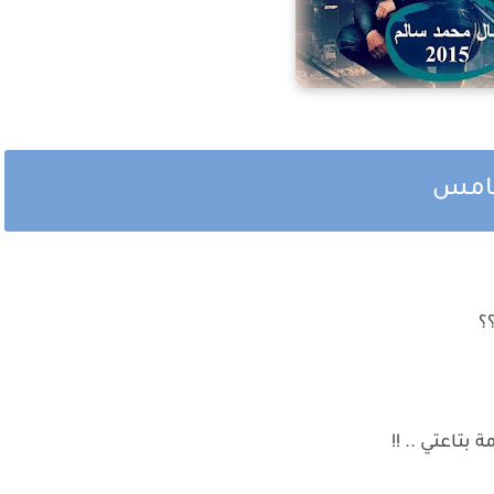
لخامس
؟
بتاعتي .. !!