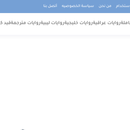
استخدام
من نحن
سياسة الخصوصيه
أتصل بنا
املة
روايات عراقية
روايات خليجية
روايات ليبية
روايات مترجمة
قيد كت