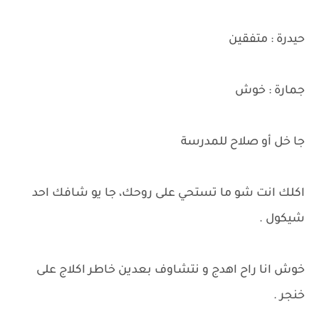
حيدرة : متفقين
جمارة : خوش
جا خل أو صلاح للمدرسة
اكلك انت شو ما تستحي على روحك، جا يو شافك احد
شيكول .
خوش انا راح اهدج و نتشاوف بعدين خاطر اكلاج على
خنجر .