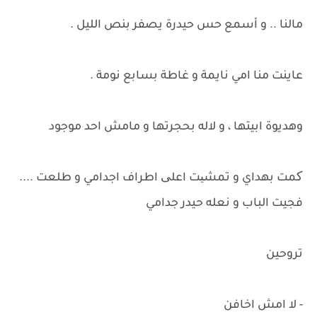
مالنا .. و أسمع حس حيدرة يصفر بنص الليل .
عاينت منا امي نايمة و غاطة بسابع نومة .
وهديوة ابيتها ، و لاله بحجرتها و مامش احد موجود
کمت بهداي و تمشیت اعلی اطراف اجدامي و طلعت ....
فجيت الباب و نعله حيدر جدامي
تروحين
- لا امش اخافن