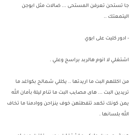
جا تستحن تعرفن المستحى ... ضالات مثل ابوجن
اليتمعتك ..
- ادور كليت على ابوي
اشتغلي لا انوم هالربد براسج وعلي .
من اكللهم البت ما اريدتها .. يكللي شمالح بكواغد ما
تريدين البت ... های مصایب البت ما تنام ليلة بأمان الله
يمن كونك تكعد تتفطتهن خوف ينزاحن ووادمنا ما تخاف
الله بلسانها .