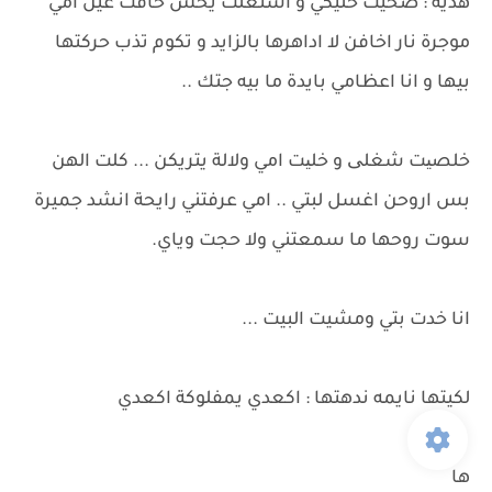
هدية : صحيت حليكي و اشتغلت يحس خافت عين امي
موجرة نار اخافن لا اداهرها بالزايد و تكوم تذب حركتها
بيها و انا اعظامي بايدة ما بيه جتك ..
خلصیت شغلی و خلیت امي ولالة يتريكن ... كلت الهن
بس اروحن اغسل لبتي .. امي عرفتني رايحة انشد جميرة
سوت روحها ما سمعتني ولا حجت وياي.
انا خدت بتي ومشيت البيت ...
لكيتها نايمه ندهتها : اكعدي يمفلوكة اكعدي
ها