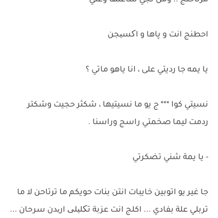
مرتاحلج .. ومن تجي ساعتها وعلي
احطنج انت و پاها و اکسیجن
يا يمه جا رديتي على ، انا ياهو ماتي ؟
نسيتي كوا *** ج يو ما نسيتيها ، شكثر حجيت وشكتر
ردمت ليما صخمتي راسج وراسنا .
- يا يمة شني تضكرتي
جا غير يو اتوبين خايبات انتن بنات حويكم ما ترتاحن لا ما
تربلي علة بفادي ... اكلج انت عزبة تکلیلی اریدن سرحان ...