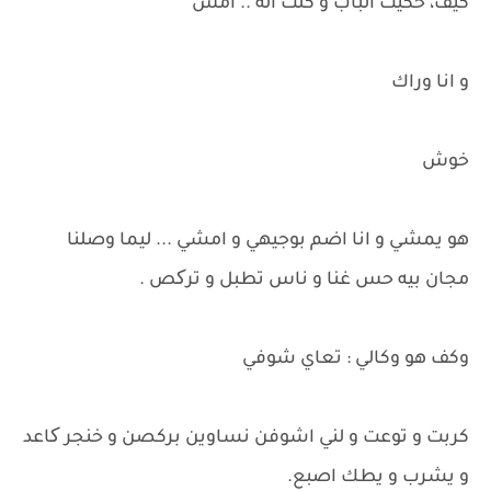
كيف، حكيت الباب و كلت اله .. امش
و انا وراك
خوش
هو يمشي و انا اضم بوجيهي و امشي ... ليما وصلنا
مجان بيه حس غنا و ناس تطبل و ترکص .
وكف هو وكالي : تعاي شوفي
كربت و توعت و لني اشوفن نساوين بركصن و خنجر کاعد
و يشرب و يطك اصبع.