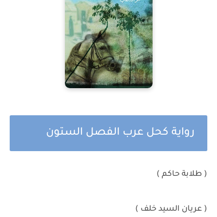
رواية كحل عرب الفصل الستون
( طلابة حاكم )
( عريان السيد خلف )