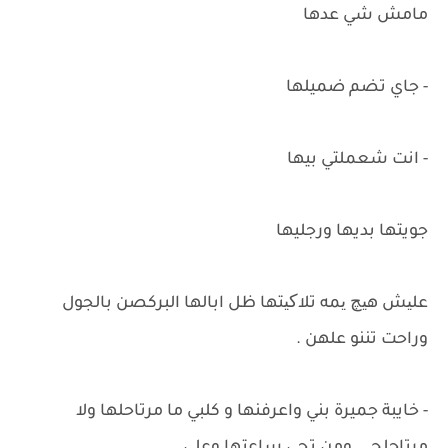
مامش شي عدها
- جاي تضم ضميلها
- انت شعملتي بيها
جويتها بديها ورجليها
علیش هیچ یمه تلاکیتها ظل ابالها البركصن بالجول
وراحت تننو علهن .
- خايبة جميرة بني واعرفنها و كلبي ما مرتاحلها ولا