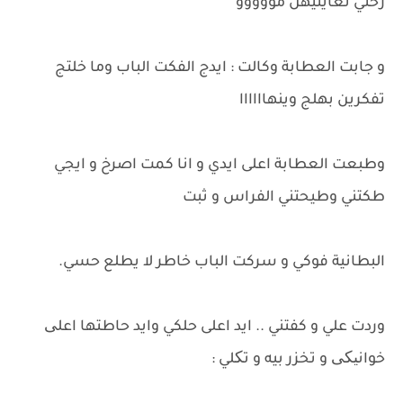
رحتي تعاينيهن مووووو
و جابت العطابة وكالت : ايدج الفكت الباب وما خلتج
تفكرين بهلج وينهاااااا
وطبعت العطابة اعلى ايدي و انا كمت اصرخ و ايجي
طكتني وطيحتني الفراس و ثبت
البطانية فوكي و سركت الباب خاطر لا يطلع حسي.
وردت علي و كفتني .. ايد اعلى حلكي وايد حاطتها اعلی
خوانیکی و تخزر بيه و تکلي :