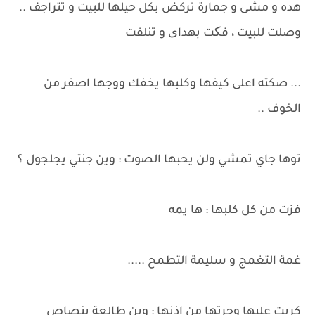
هده و مشى و جمارة تركض بكل حيلها للبيت و تتراجف ..
وصلت للبيت ، فکت بهدای و تنلفت
... صكته اعلى كيفها وكلبها يخفك ووجها اصفر من
الخوف ..
توها جاي تمشي ولن يحبها الصوت : وين جنتي يجلجول ؟
فزت من كل كلبها : ها يمه
غمة التغمج و سليمة التطمح .....
كربت عليها وجرتها من اذنها : وين طالعة بنصاص