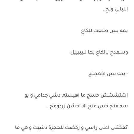
الليالي ولج .
يمه بس طلعت للكاع
وسعدج بالكاع بها لليبيييل
- يمه بس افهمنج
اشتششش حسج ما اهيسته، دشي جدامي و يو
سمعتج حس منح الا احشن زردومج .
کفختنی اعلی راسي و ركضت للحجرة دشيت و هي ما