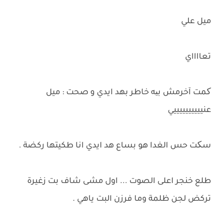
ميل علي
تعااااي
کمت آخرمش بیه خاطر بهد ايدي و صحت : ميل
عنييييييييييي
سکت حس الغدا هو بساع هد ايدي انا طكيتها ركضة .
طلع خنجر اعلى الصوت ... اول مشى شاف بت زغيرة
تركض لجن ظلمة وما فرزن البت ياهي .