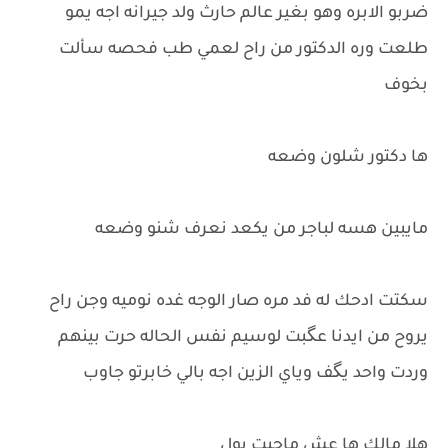
ضربو الابره وهو بغير عالم حارث ولد جيرانه اجه يمو
طلعت وره الدكتور من راح لعمي طب فحصه سألت
بخوف
ها دكتور شلون وضعه
مايبين هسه لباجر من يكعد نعرف شنو وضعه
سكتت ادحك له فد مره صار الوجه غده نوميه وجن راح
يروح من ايدنا عگبت لوسيم نفس الحاله حرت بينهم
وردت واحد يگف وياي الزين اجه بالي خابرتو جاوب
هلا مالك ها عش ماجيت يول