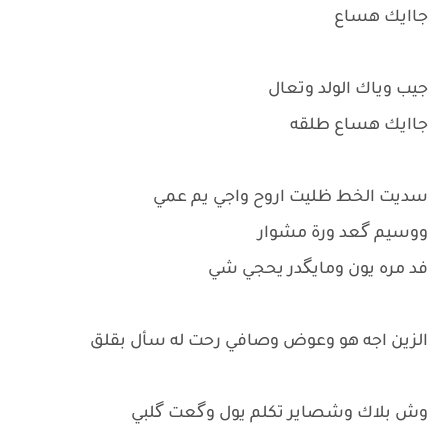
جاايك هساع
جيب وياك الولد وتعال
جاايك هساع طلقه
سديت الخط ظليت اروح واجي يم عمي
ووسيم گعد ورة مشوار
فد مره يون ومايگدر يحجي شي
الزين اجه هو وعوض وصافي رحت له سأل بقلق
وش بلاك وشصاير تكلم يول وگعت گلبي