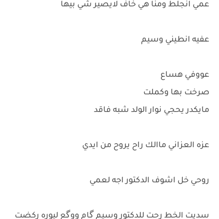
عمي انجلط ومنا هي خاف لايصير شي بيها
عفيه انطيني وسيم
عووفي هساع
صرخت بها وكملت
مايكدر يحجي نوار الولد شبه فاقد
عزه العزاني ماالك راح يروح من ايدي
روحي خل اشوف الدكتور اجه لعمي
سديت الخط رحت للدكتور وسيم گام ووگع ليوره ركضت