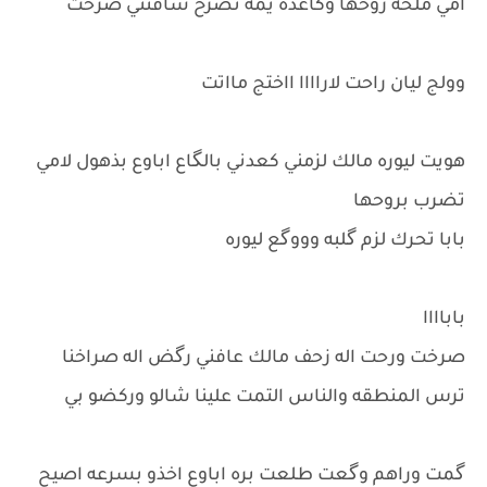
امي ملخه روحها وكاعده يمه تصرخ شافتني صرخت
وولج ليان راحت لاراااا ااختج مااتت
هويت ليوره مالك لزمني كعدني بالگاع اباوع بذهول لامي
تضرب بروحها
بابا تحرك لزم گلبه وووگع ليوره
باباااا
صرخت ورحت اله زحف مالك عافني رگض اله صراخنا
ترس المنطقه والناس التمت علينا شالو وركضو بي
گمت وراهم وگعت طلعت بره اباوع اخذو بسرعه اصيح