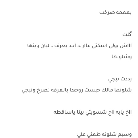
يمممه صرخت
گلت
اااش يولي اسكتي مااريد احد يعرف ،، ليان وينها
وشلونها
رددت تبجي
شلونها مالك حبست روحها بالغرفه تصرخ وتبجي
ااخ يابه ااخ شسويتي بينا ياساقطه
وسيم شلونه طمني علي