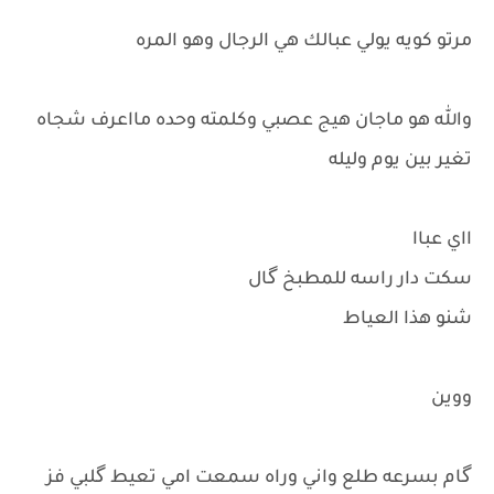
مرتو كويه يولي عبالك هي الرجال وهو المره
والله هو ماجان هيج عصبي وكلمته وحده مااعرف شجاه
تغير بين يوم وليله
ااي عباا
سكت دار راسه للمطبخ گال
شنو هذا العياط
ووين
گام بسرعه طلع واني وراه سمعت امي تعيط گلبي فز