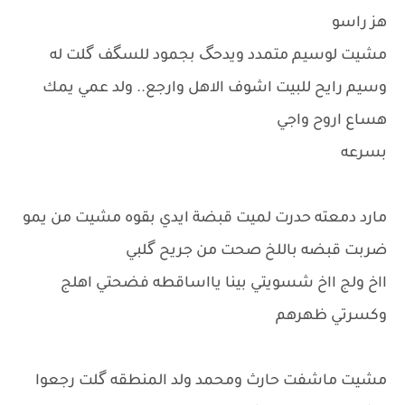
هز راسو
مشيت لوسيم متمدد ويدحگ بجمود للسگف گلت له
وسيم رايح للبيت اشوف الاهل وارجع.. ولد عمي يمك
هساع اروح واجي
بسرعه
مارد دمعته حدرت لميت قبضة ايدي بقوه مشيت من يمو
ضربت قبضه باللخ صحت من جريح گلبي
ااخ ولج ااخ شسويتي بينا يااساقطه فضحتي اهلج
وكسرتي ظهرهم
مشيت ماشفت حارث ومحمد ولد المنطقه گلت رجعوا