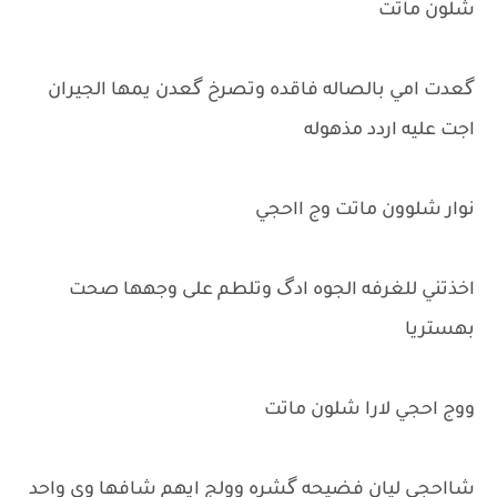
شلون ماتت
گعدت امي بالصاله فاقده وتصرخ گعدن يمها الجيران
اجت عليه اردد مذهوله
نوار شلوون ماتت وج ااحجي
اخذتني للغرفه الجوه ادگ وتلطم على وجهها صحت
بهستريا
ووج احجي لارا شلون ماتت
شااحجي ليان فضيحه گشره وولج ايهم شافها وي واحد