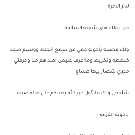
لدار الاخرة
خرب ولك هاي شنو هالسالفه
ولك مصيبه ياخويه عمي من سمع انجلط ووسيم صعد
ضغطه وتخربط ومااعرف عليمن اصد هم منا وحرمتي
مدري شصار بيها هساع
شأحجي ولك مااگول غير الله يعينكم على هالمصيبه
ياخويه الفزعه