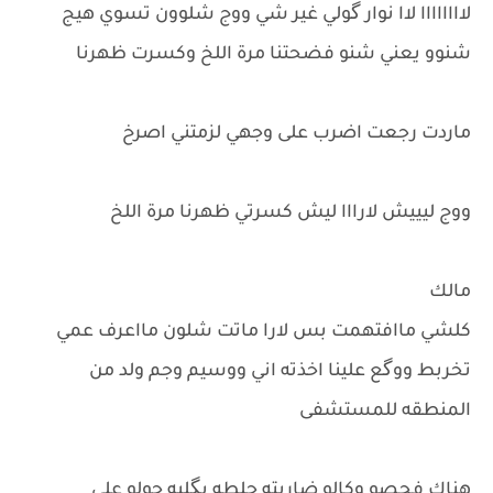
لاااااااا لاا نوار گولي غير شي ووج شلوون تسوي هيج
شنوو يعني شنو فضحتنا مرة اللخ وكسرت ظهرنا
ماردت رجعت اضرب على وجهي لزمتني اصرخ
ووج ليييش لارااا ليش كسرتي ظهرنا مرة اللخ
مالك
كلشي ماافتهمت بس لارا ماتت شلون مااعرف عمي
تخربط ووگع علينا اخذته اني ووسيم وجم ولد من
المنطقه للمستشفى
هناك فحصو وكالو ضاربته جلطه بگلبه حولو على