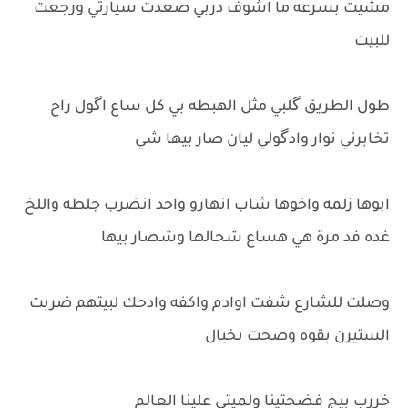
مشيت بسرعه ما اشوف دربي صعدت سيارتي ورجعت
للبيت
طول الطريق گلبي مثل الهبطه بي كل ساع اگول راح
تخابرني نوار وادگولي ليان صار بيها شي
ابوها زلمه واخوها شاب انهارو واحد انضرب جلطه واللخ
غده فد مرة هي هساع شحالها وشصار بيها
وصلت للشارع شفت اوادم واكفه وادحك لبيتهم ضربت
الستيرن بقوه وصحت بخبال
خررب بيج فضحتينا ولميتي علينا العالم