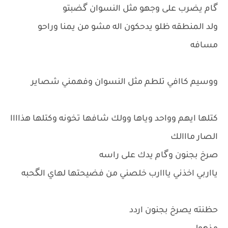
گام يضرب على وجهو مثل النسوان گضبتو
ولد المنطقه ظلو يدحكون اله مشو من يمنا وراحو
مسافه
ووسيم كاافي تلطم مثل النسوان وفهمني شصاير
كتلها ايهم وواحد وياها وولك شافها تخونه وكتلها هذاااا
الصار مااالك
صرخ بجنون وگام يدك على راسه
يااربي اخذني يااارب خلصني من فضيحتها لهاي الگحبه
حظنته يصرخ بجنون اردد