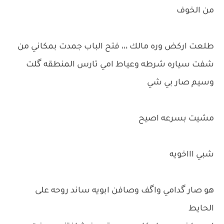
من الخوف
طلعت اركض وره مالك ،،، فتح الباب جمدت بمكاني من
شفت سياره شرطه وعياط امي تارس المنطقه گلت
وسيم صار بي شي
مشيت بسرعه اصيح
شبي اااخويه
هو صار گدامي واگف وصافن ابويه ساند روحه على
الحايط