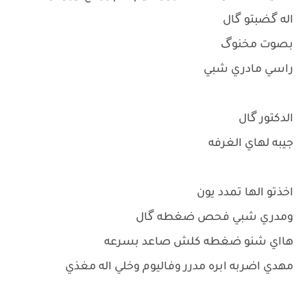
اله گضبتو گال
بصوت مخنوگ
راسي مادري شبي
الدكتور گال
جيبه لهاي الغرفه
اخذتو الها تمدد يون
ومدري شبي فحص ضغطه گال
هااي شنو ضغطه كلش صاعد بسرعه
مهدي اضربه ابره مدرر وفاليوم وخلي اله مغذي