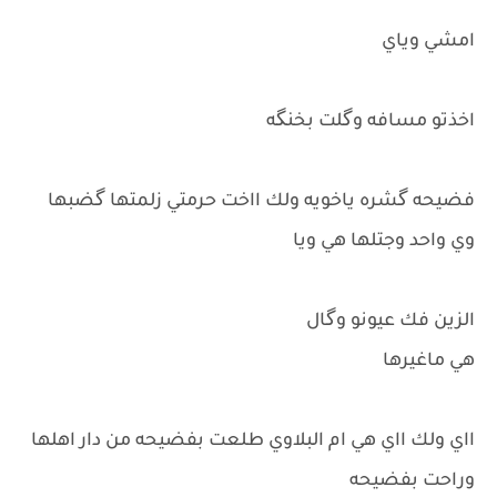
امشي وياي
اخذتو مسافه وگلت بخنگه
فضيحه گشره ياخويه ولك ااخت حرمتي زلمتها گضبها
وي واحد وجتلها هي ويا
الزين فك عيونو وگال
هي ماغيرها
ااي ولك ااي هي ام البلاوي طلعت بفضيحه من دار اهلها
وراحت بفضيحه