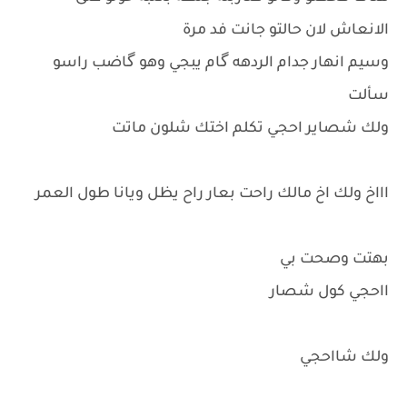
الانعاش لان حالتو جانت فد مرة
وسيم انهار جدام الردهه گام يبجي وهو گاضب راسو
سألت
ولك شصاير احجي تكلم اختك شلون ماتت
اااخ ولك اخ مالك راحت بعار راح يظل ويانا طول العمر
بهتت وصحت بي
ااحجي كول شصار
ولك شااحجي