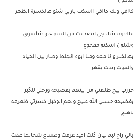
مذهول
كاافي ولك كاافي ااسكت ياربي شنو هالكسرة الظهر
مااعرف شاحجي انصدمت من السمعتو شأسوي
وشلون اسكتو مفجوع
بهالخبر وانا معه ومنا ابوه انجلط وصار بين الحياه
والموت رددت بقهر
خررب بيج طلعتي من بيتهم بفضيحه ورحتي للگبر
بفضيحه حسبي الله عليج ونعم الوكيل كسرتي ظهرهم
لاهلج
بالي راح ليم ليان گلت اكيد عرفت وهساع شحالها عفت