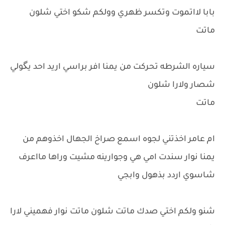
بابا لااتموت وتكسر ظهري وولكم شكو اختي شلون
ماتت
سياره الشرطه تحركت من يمنا افر براسي اريد احد يگولي
شصار ولارا شلون
ماتت
ام عامر اخذتني لجوه اسمع صراخ الجهال اخذوهم من
يمنا نوار سندت امي هي وجوارينه مشيت وراها مااعرف
شاسوي اردد بذهول وابجي
شنو ولكم اختي صدك ماتت شلون ماتت نوار فهميني لارا