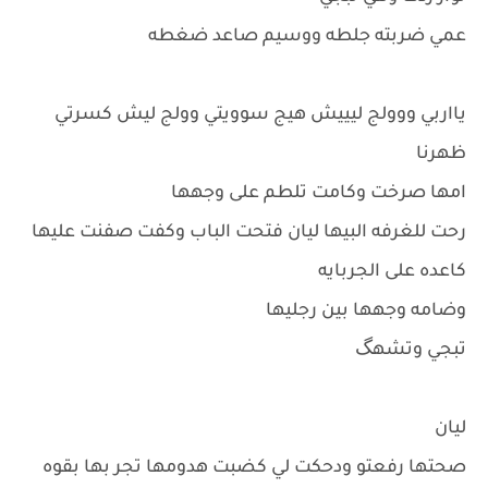
عمي ضربته جلطه ووسيم صاعد ضغطه
يااربي ووولج ليييش هيج سوويتي وولج ليش كسرتي
ظهرنا
امها صرخت وكامت تلطم على وجهها
رحت للغرفه البيها ليان فتحت الباب وكفت صفنت عليها
كاعده على الجربايه
وضامه وجهها بين رجليها
تبجي وتشهگ
ليان
صحتها رفعتو ودحكت لي كضبت هدومها تجر بها بقوه