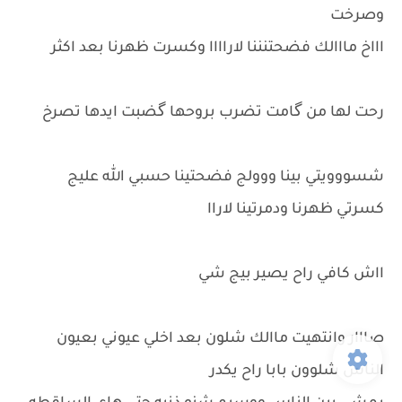
وصرخت
اااخ مااالك فضحتنننا لاراااا وكسرت ظهرنا بعد اكثر
رحت لها من گامت تضرب بروحها گضبت ايدها تصرخ
شسووويتي بينا ووولج فضحتينا حسبي الله عليج
كسرتي ظهرنا ودمرتينا لاراا
ااش كافي راح يصير بيج شي
صااار وانتهيت ماالك شلون بعد اخلي عيوني بعيون
الناس شلوون بابا راح يكدر