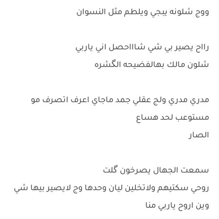
ووج شلونه يبجي ويلطم مثل النسوان
رااح يصير بي شي شاااحصل اني ياربي
شلون مالك بهالفضيحه الگشره
مدري مدري ولج عقلي جمد ماجاي اعرف اتصرف مو
مستوعب لحد هساع
الصار
سمعت الجهال يصرخون گلت
روحي سكتيهم ولاتخلين ليان وحدها وج لايصير بيها شي
وين اروح ياربي منا