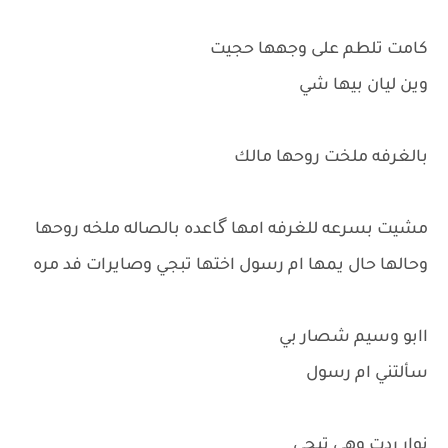
كامت تلطم على وجهها حجيت
وين ليان بيها شي
بالغرفه ملخت روحها مالك
مشيت بسرعه للغرفه امها گاعده بالصاله ملخه روحها
وحالها حال يمها ام رسول اختها تبجي وصايرات فد مره
اابو وسيم شصار بي
سألتني ام رسول
نوار ردت وهي تبجي