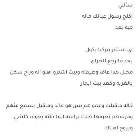
سألني
اكلج رسول عبالك ماله
جيه بعد
اي استقر بتركيا يكول
بعد ماارجع للعراق
مخبل هذا عاف وظيفته وبيت اشترو اهلو اله وراح سكن
بالغربه وكعد بيت ايجار
خاله ماقبلت وعمو هم بس هو عاند وماقبل يسمع منهم
ومرته هم تعرفها ظلت براسه الما خلته يعوف كلشي
ويروح لهناك