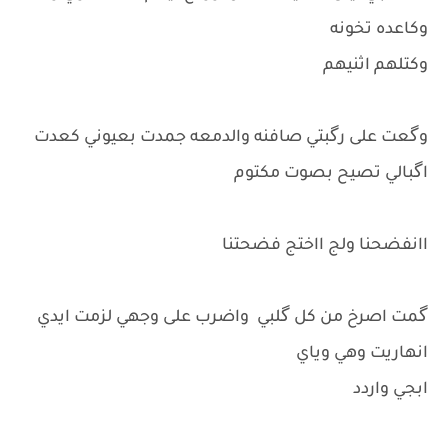
وكاعده تخونه
وكتلهم اثنيهم
وگعت على رگبتي صافنه والدمعه جمدت بعيوني كعدت
اگبالي تصيح بصوت مكتوم
اانفضحنا ولج ااختج فضحتنا
گمت اصرخ من كل گلبي واضرب على وجهي لزمت ايدي
انهاريت وهي وياي
ابجي واردد