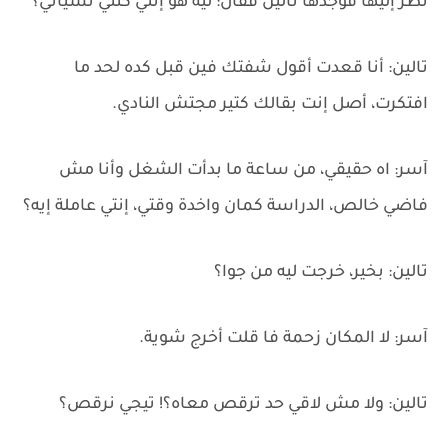
نظر إليها فوجدها تالين فقال: ليه هو إنتي كنتي نسياني؟
تالين: أنا قعدت أقول شفتك فين قبل كده لحد ما
افتكرت، أصل إنت بقالك كتير مجتش النادي.
آسر: اه حقيقي، من ساعة ما بدأت الشغل وأنا مش
فاضي خالص، الدراسة كمان واخدة وقتي، إنتي عاملة إيه؟
تالين: بخير، خرجت ليه من جوا؟
آسر: لا المكان زحمة فا قلت أخرج شوية.
تالين: ولا مش لاقي حد ترقص معاه؟! تيجي نرقص؟