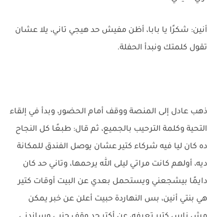
أنين: شكرًا يا بابا، أظن مفيش حد هيجي تاني، يلا عشان
تقول كلمتك ونبدأ الحفلة.
ذهب عادل إلى المنصة ووقف أمام الحضور، وبدأ في إلقاء
التحية وكلمة الترحيب بالجميع، ثم قال: طبعًا كل النجاح
ده كان ليا فيه شركاء كتير عشان يوصل الفندق للمكانة
ديه، أولهم كانت مراتي ليلى الله يرحمها، وتاني حد كان
دايمًا بيشجعني ويستحمل بعدي عن البيت أوقات كتير
هي بنتي أنين، بس النهاردة حبيت أعلن عن خبر يمكن
مش ناس كتير تعرفه، عن أكتر حد وقف جنبي وساندني