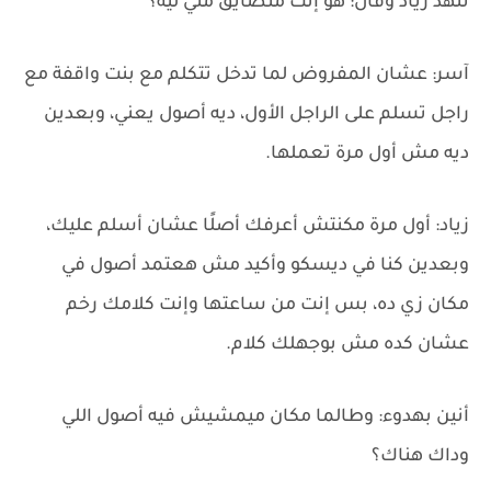
تنهد زياد وقال: هو إنت متضايق مني ليه؟
آسر: عشان المفروض لما تدخل تتكلم مع بنت واقفة مع
راجل تسلم على الراجل الأول، ديه أصول يعني، وبعدين
ديه مش أول مرة تعملها.
زياد: أول مرة مكنتش أعرفك أصلًا عشان أسلم عليك،
وبعدين كنا في ديسكو وأكيد مش هعتمد أصول في
مكان زي ده، بس إنت من ساعتها وإنت كلامك رخم
عشان كده مش بوجهلك كلام.
أنين بهدوء: وطالما مكان ميمشيش فيه أصول اللي
وداك هناك؟