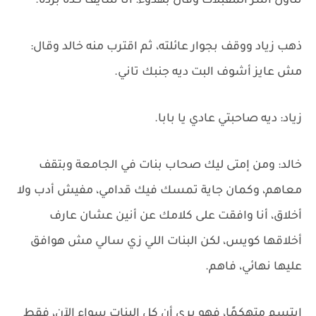
تناول آسر المقبلات وقال بهدوء: أنا شايف كده برده.
ذهب زياد ووقف بجوار عائلته، ثم اقترب منه خالد وقال:
مش عايز أشوف البت ديه جنبك تاني.
زياد: ديه صاحبتي عادي يا بابا.
خالد: ومن إمتى ليك صحاب بنات في الجامعة وبتقف
معاهم، وكمان جاية تمسك فيك قدامي، مفيش أدب ولا
أخلاق، أنا وافقت على كلامك عن أنين عشان عارف
أخلاقها كويس، لكن البنات اللي زي سالي مش هوافق
عليها نهائي، فاهم.
ابتسم متهكمًا، فهو يرى أن كل البنات سواء الآن، فقط