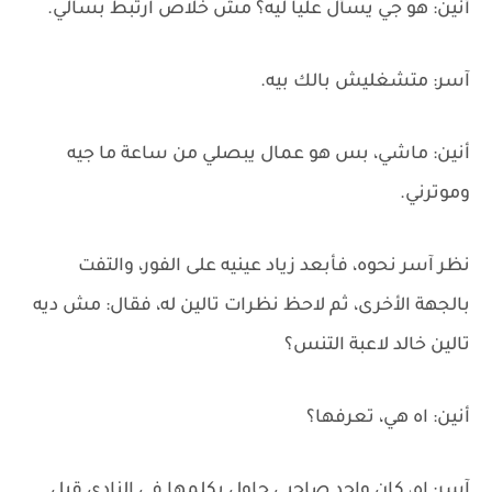
أنين: هو جي يسأل عليا ليه؟ مش خلاص ارتبط بسالي.
آسر: متشغليش بالك بيه.
أنين: ماشي، بس هو عمال يبصلي من ساعة ما جيه
وموترني.
نظر آسر نحوه، فأبعد زياد عينيه على الفور، والتفت
بالجهة الأخرى، ثم لاحظ نظرات تالين له، فقال: مش ديه
تالين خالد لاعبة التنس؟
أنين: اه هي، تعرفها؟
آسر: اه، كان واحد صاحبي حاول يكلمها في النادي قبل