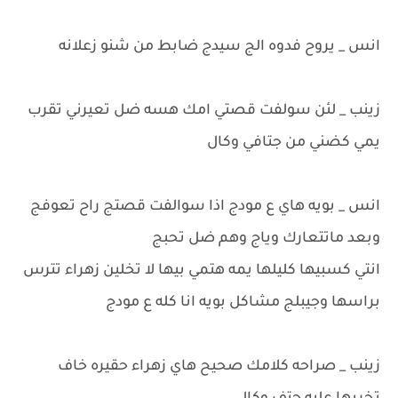
انس _ يروح فدوه الج سيدج ضابط من شنو زعلانه
زينب _ لئن سولفت قصتي امك هسه ضل تعيرني تقرب
يمي كضني من جتافي وكال
انس _ بويه هاي ع مودج اذا سوالفت قصتج راح تعوفج
وبعد ماتتعارك وياج وهم ضل تحبج
انتي كسبيها كليلها يمه هتمي بيها لا تخلين زهراء تترس
براسها وجيبلج مشاكل بويه انا كله ع مودج
زينب _ صراحه كلامك صحيح هاي زهراء حقيره خاف