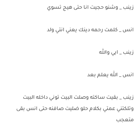
زينب _ وشنو حجيت انا حتى هيج تسوي
انس _ كلمت رحمه دينك يعني انتي ولد
زينب _ ايي والله
انس _ الله يعلم بعد
زينب _ بقيت ساكته وصلت البيت توني داخله البيت
وتلكتني عمتي بكلام حلو ضليت صافنه حتى انس بقى
متعجب