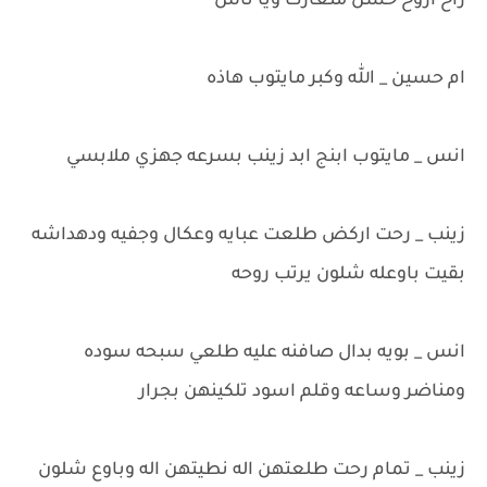
راح اروح حسن متعارك ويا ناس
ام حسين _ الله وكبر مايتوب هاذه
انس _ مايتوب ابنج ابد زينب بسرعه جهزي ملابسي
زينب _ رحت اركض طلعت عبايه وعكال وجفيه ودهداشه
بقيت باوعله شلون يرتب روحه
انس _ بويه بدال صافنه عليه طلعي سبحه سوده
ومناضر وساعه وقلم اسود تلكينهن بجرار
زينب _ تمام رحت طلعتهن اله نطيتهن اله وباوع شلون