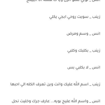
انس _ توبي شنو انزل ويا ك هسه انا اجيبلج
زينب _ سويت روحي ابجي يكلي
انس _ وسم ومرض
زينب _ بكلبك وكلبي
انس _ لا بكلبي بس
زينب _ اسم الله عليك وانت وين تعرف الكله الي احبها
انس _ واسم الله عليج بويه... عارف جرك وخليت نحل