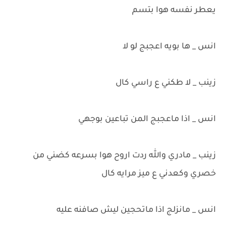
يعطر نفسه هوا بتسم
انس _ ها بويه اعجبج لو لا
زينب _ لا طكني ع راسي كال
انس _ اذا ماعجبج المن تباعين بوجهي
زينب _ مادري والله ردت اروح هوا بسرعه كضني من
خصري وكعدني ع ميز مرايه كال
انس _ مانزلج اذا ماتحجين ليش صافنه عليه