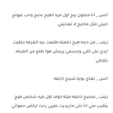
انس _ انا مجنون بيج اول مره اطيح بحبج وحب عيونج
حبيني مثل ماحبج لا تعذبيني
زينب _ من حجه هيج دفعته طلعت بره الغرفه حطيت
ايدي على كلبي وجسمي يرعش هوا طلع من الغرفه
باوعلي
انس _ تعاي بويه شبيج خايفه
زينب _ صحيح خايفه ميته خوف اول مره شخص هيج
يتقرب مني انا حتى ماريديت علييي رحت اركض حمواتي