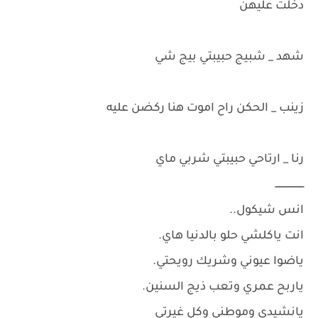
دخلت عليهن
شهد _ شبيج حبيبتي بيج شي
زينب _ الحكن راح اموت هنا ركضن عليه
رنا _ ارتاحي حبيبتي شربي ماي
ــــــــــــــــــــ
انس شيكول..
انت ياكلشي حلو بالدنيا هاي.
ياضوا عيوني وشريك رويحتي.
ياربح عمري وتعب ذيج السنين.
يانشيدي وموطني وكل غيرتي