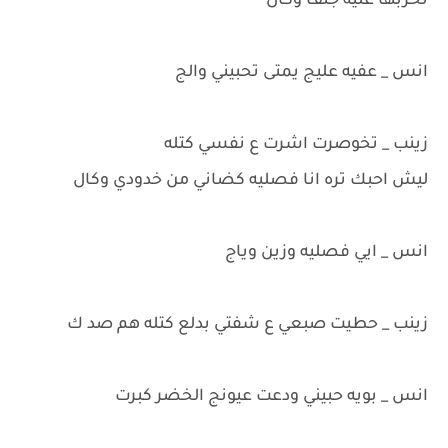
تخربها عليه جتف وكال
انس _ عفيه عليج يمتى تحبيني والج
زينب _ تخوصرت اشرت ع نفسي كتله
ليش احبك تره انا فصليه كضاني من خدودي وكال
انس _ ايي فصليه وزين وياج
زينب _ حطيت صبعي ع شفتي بدلع كتله هم صد ك
انس _ بويه حبيني ودعت عيونج الخضر كبرت