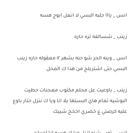
انس _ يااا جلبه البسي لا انعل ابوج هسه
زينب _ شسالفه تره حاره
انس _ وينه الحر شو حنه بشهر ١٢ معقوله حاره زينب
البسي حتى اشتريلج من هذا ك المحل
زينب _ باوعيت عل محلم مكتوب معجنات حطيت
البوشيه تمام هاي البستها يلا انا ويا ك ننزل ختار باوع
عليه كرصني ع خصري اخخخ شبيك