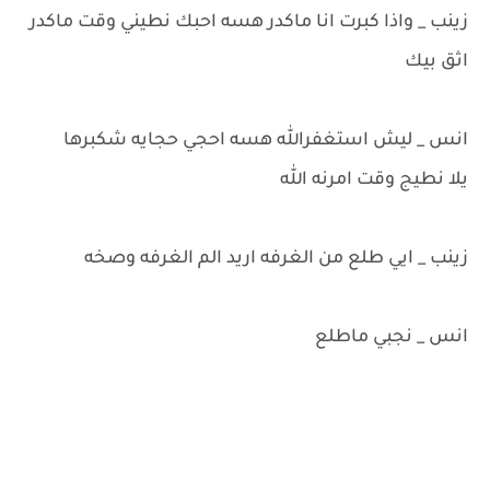
زينب _ واذا كبرت انا ماكدر هسه احبك نطيني وقت ماكدر
اثق بيك
انس _ ليش استغفرالله هسه احجي حجايه شكبرها
يلا نطيج وقت امرنه الله
زينب _ ايي طلع من الغرفه اريد الم الغرفه وصخه
انس _ نجبي ماطلع