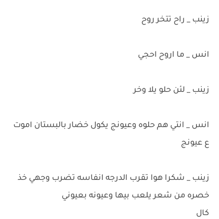
زينب _ راح تتخر روح
انس _ ما اروح احجي
زينب _ لئن حلو يلا وخر
انس _ انتي هم حلوه وعيونج يكول خضار بالبستان اموت
ع عيونج
زينب _ شكرا هوا تقرب الدرجه انفاسه تضرب وجهي خذ
خصره من شعر يلعب بيها وعيونه بعيوني
كال