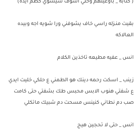
( كتابه _ باوعيلهم وخلي اشوف شيسوي كطم ايده)
بقيت منـزله راسي خاف يشوفني ورا شويه اجه وبيده
العالاكه
انس _ عفيه مطيعه تاخذين الكلام
زينب _ اسكت رحمه دينك هو الطمني ع حلكي خليت ايدي
ع شفتي هنوب الابس محبس طك بشفتي حتى كامت
صب دم نطاني كنينس مسحت دم شبيك ماتكلي
انس _ حتى لا تحجين هيج