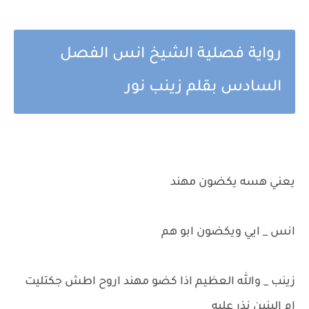
رواية فصلية الشيخ انس الفصل
السادس بقلم زينب نور
يعني هسه يكضون مهند
انس _ ايي ويكضون ابو هم
زينب _ والله العظيم اذا كضو مهند اروح اطش جكتليت
ام البنين نذر عليه