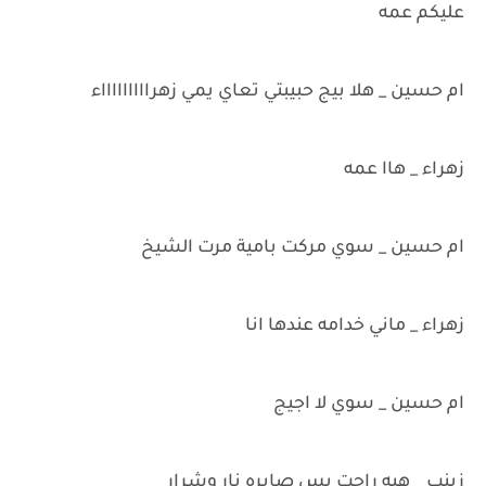
عليكم عمه
ام حسين _ هلا بيج حبيبتي تعاي يمي زهراااااااااء
زهراء _ هاا عمه
ام حسين _ سوي مركت بامية مرت الشيخ
زهراء _ ماني خدامه عندها انا
ام حسين _ سوي لا اجيج
زينب _ هيه راحت بس صايره نار وشرار