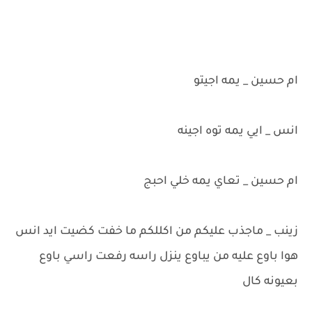
ام حسين _ يمه اجيتو
انس _ ايي يمه توه اجينه
ام حسين _ تعاي يمه خلي احبج
زينب _ ماجذب عليكم من اكللكم ما خفت كضيت ايد انس
هوا باوع عليه من يباوع ينزل راسه رفعت راسي باوع
بعيونه كال