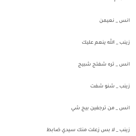
انس _ نعيمن
زينب _ الله ينعم عليك
انس _ تره شفتج شبيج
زينب _ شنو شفت
انس _ من ترجفين بيج شي
زينب _ لا بس زعلت منك سيدي ضابط