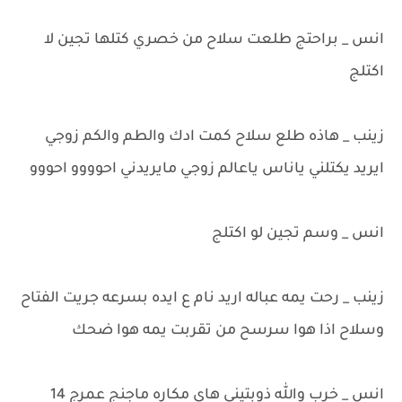
انس _ براحتج طلعت سلاح من خصري كتلها تجين لا
اكتلج
زينب _ هاذه طلع سلاح كمت ادك والطم والكم زوجي
ايريد يكتلني ياناس ياعالم زوجي مايريدني احوووو احووو
انس _ وسم تجين لو اكتلج
زينب _ رحت يمه عباله اريد نام ع ايده بسرعه جريت الفتاح
وسلاح اذا هوا سرسح من تقربت يمه هوا ضحك
انس _ خرب والله ذوبتيني هاي مكاره ماجنج عمرج 14