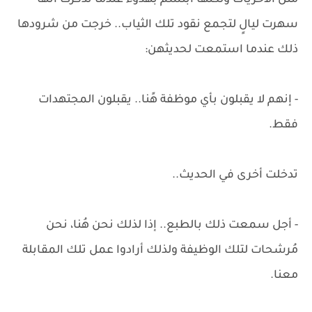
مثل الأخريات ولكنها ابتسم بهدوء عندما تذكرت أنها
سهرت ليالٍ لتجمع نقود تلك الثياب.. خرجت من شرودها
ذلك عندما استمعت لحديثهن:
- إنهم لا يقبلون بأي موظفة هًنا.. يقبلون المجتهدات
فقط.
تدخلت أخرى في الحديث..
- أجل سمعت ذلك بالطبع.. إذا لذلك نحن هُنا، نحن
مُرشحات لتلك الوظيفة ولذلك أرادوا عمل تلك المقابلة
معنا.