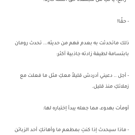
- رائع، يا لكِ من مُجتهدة حقً آنسة كارلا.
- حقًا!
ذلك ماتحدثت به بعدم فهم من حديثه... تحدث رومان
بابتسامة لطيفة زادته جاذبية أكثر:
- أجل .. دعيني أدردش قليلاً معكِ مثل ما فعلت مع
زملائكِ منذ قليل.
أومأت بهدوء، مما جعله يبدأ إختباره لها:
- ماذا سيحدث إذا كنتِ بمطعم ما وأهانكِ أحد الزبائن