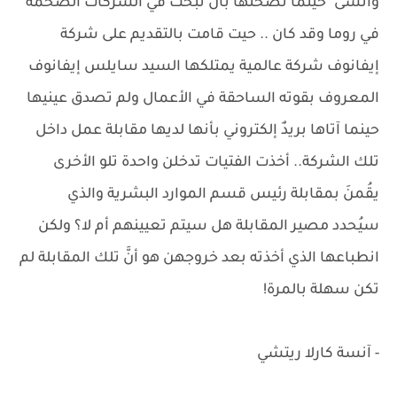
وانسى" حينما نصحتها بأن تبحث في الشركات الضخمة
في روما وقد كان .. حيت قامت بالتقديم على شركة
إيفانوف شركة عالمية يمتلكها السيد سايلس إيفانوف
المعروف بقوته الساحقة في الأعمال ولم تصدق عينيها
حينما آتاها بريدٌ إلكتروني بأنها لديها مقابلة عمل داخل
تلك الشركة.. أخذت الفتيات تدخلن واحدة تلو الأخرى
يقُمنَ بمقابلة رئيس قسم الموارد البشرية والذي
سيُحدد مصير المقابلة هل سيتم تعيينهم أم لا؟ ولكن
انطباعها الذي أخذته بعد خروجهن هو أنَّ تلك المقابلة لم
تكن سهلة بالمرة!
- آنسة كارلا ريتشي