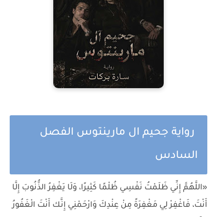
رواية جحيم ال مارينتوس الفصل
السادس
«اللَّهُمَّ إِنِّي ظَلَمْتُ نَفْسِي ظُلْمًا كَثِيرًا، وَلَا يَغْفِرُ الذُّنُوبَ إِلَّا
أَنْتَ، فَاغْفِرْ لِي مَغْفِرَةً مِنْ عِنْدِكَ وَارْحَمْنِي إِنَّك أَنْتَ الْغَفُورُ