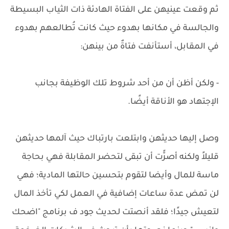
ثم وقعت عينيهن على الفتاة الهادئة ذات الثياب البسيطة
والجالسة في مكانها بهدوء حيث كانت تُطالعهم بهدوء
في المقابل، أستأنفت فتاةٌ من بينهن:
- ولكن أظن أن من أحد شروط تلك الوظيفة بجانب
الإجتهاد هو الأناقة أيضًا.
وصل إليها حديثهن وابتلعت بارتباك حيث آلمها حديثهن
قليلاً ولكنه أصرًّت أن تبقى لتحضر المقابلة فهي بحاجة
ماسة للمال وأيضا لتقوم بتحسين حالتها المادية؛ فهي
لن تمض عدة ساعات إضافية في العمل لكي تأخذ المال
لتعيش جيدًا؛ فلقد أنصتت لحديث جود ف برنامج "اضحك