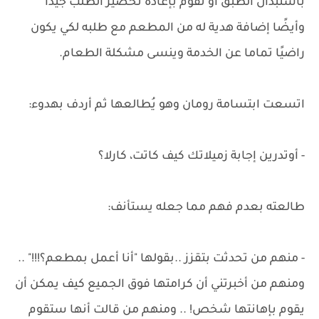
باستبدال الطبق أو نقوم بإعادة تحضير الطلب جيدًا
وأيضًا إضافة هدية له من المطعم مع طلبه لكي يكون
راضيًا تماما عن الخدمة وينسى مشكلة الطعام.
اتسعت ابتسامة رومان وهو يُطالعها ثم أردف بهدوء:
- أوتدرين إجابة زميلاتك كيف كاتت، كارلا؟
طالعته بعدم فهم مما جعله يستأنف:
- منهم من تحدثت بتقزز ..بقولها "أنا أعمل بمطعم؟!!!" ..
ومنهم من أخبرتني أن كرامتها فوق الجميع كيف يمكن أن
يقوم بإهانتها شخص! .. ومنهم من قالت أنها ستقوم