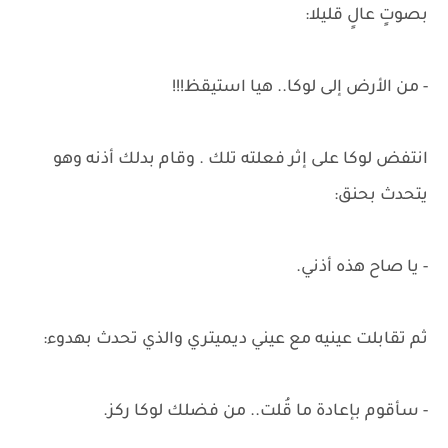
بصوتٍ عالٍ قليلا:
- من الأرض إلى لوكا.. هيا استيقظ!!!
انتفض لوكا على إثر فعلته تلك . وقام بدلك أذنه وهو
يتحدث بحنق:
- يا صاح هذه أذني.
ثم تقابلت عينيه مع عيني ديميتري والذي تحدث بهدوء:
- سأقوم بإعادة ما قُلت.. من فضلك لوكا ركز.