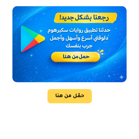
حمّل من هنا