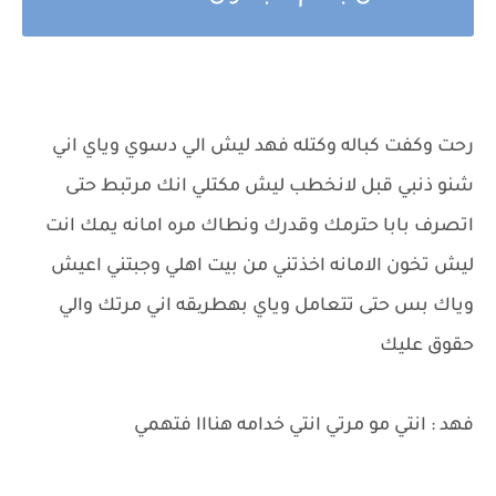
رحت وكفت كباله وكتله فهد ليش الي دسوي وياي اني
شنو ذنبي قبل لانخطب ليش مكتلي انك مرتبط حتى
اتصرف بابا حترمك وقدرك ونطاك مره امانه يمك انت
ليش تخون الامانه اخذتني من بيت اهلي وجبتني اعيش
وياك بس حتى تتعامل وياي بهطریقه اني مرتك والي
حقوق عليك
فهد : انتي مو مرتي انتي خدامه هنااا فتهمي