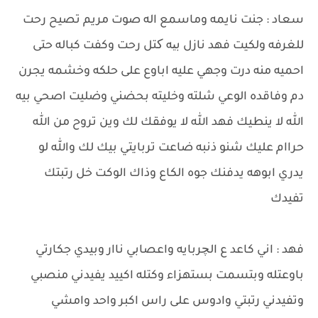
سعاد : جنت نايمه وماسمع اله صوت مريم تصيح رحت
للغرفه ولكيت فهد نازل بیه کتل رحت وكفت كباله حتى
احميه منه درت وجهي عليه اباوع على حلكه وخشمه يجرن
دم وفاقده الوعي شلته وخليته بحضني وضليت اصحي بيه
الله لا ينطيك فهد الله لا يوفقك لك وين تروح من الله
حراام عليك شنو ذنبه ضاعت تربايتي بيك لك والله لو
يدري ابوهه يدفنك جوه الكاع وذاك الوكت خل رتبتك
تفيدك
فهد : اني كاعد ع الچربايه واعصابي ناار وبيدي جكارتي
باوعتله وبتسمت بستهزاء وكتله اكييد يفيدني منصبي
وتفيدني رتبتي وادوس على راس اكبر واحد وامشي