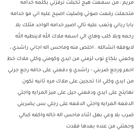
مريم : من سمعت هیج تخبلت نرفزني بكلمه خدامه
متحملت رفعت صوتي وضليت اصيح عليه اني مو خدامه
بابا رباني وتعب عليه تالي اصير خدامه الواحد مثلك بلا
رحمه وبلا كلب وهاي الي اسمه ملاك الله لاينطيه الله
لايوفقه انشالله . اخلص منه وماحس اله اجاني راشدي ،
وكعني بلكاع نوب لزمني من ايدي وكومني وكلي ملاك خط
احمر ورجع ضربني - راشدي و دفعني على حافه رجع جرني
من ايدي وكلي اذا تحجين على ملاك مره ثانيه تكون
نهايتج على ايدي ودفعني حيل على ميز المرايه واجتي
الدفعه المرايه واجتي الدفعه على رجلي بس يضربني
ضرب بلا وعي بهل اثناء ماحس اله خاله واكفه كبالي
وحمتني من عنده بعدها فقدت