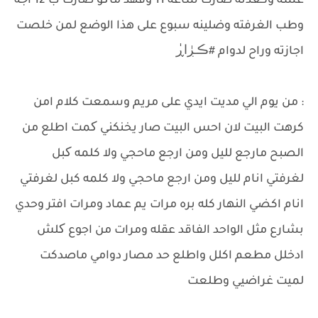
عشه وكعدنه صارت ساعه 11 وفهد ماکو صارت ب 12 اجة
وطب الغرفته وضلينه سبوع على هذا الوضع لمن خلصت
اجازته وراح لدوام #ڪــڔٰا̍ڕ
: من يوم الي مديت ايدي على مريم وسمعت كلام امن
كرهت البيت لان احس البيت صار يخنكني کمت اطلع من
الصبح مارجع لليل ومن ارجع ماحجي ولا كلمه کبل
لغرفتي انام لليل ومن ارجع ماحجي ولا كلمه كبل لغرفتي
انام اكضي النهار كله بره مرات يم عماد ومرات افتر وحدي
بشارع مثل الواحد الفاقد عقله ومرات من اجوع کلش
ادخلل مطعم اكلل واطلع حد مصار دوامي ماصدكت
لميت غراضيي وطلعت