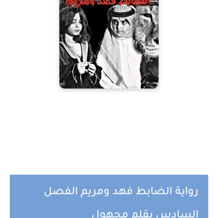
رواية الضابط فهد ومريم الفصل
السادس بقلم مجهول