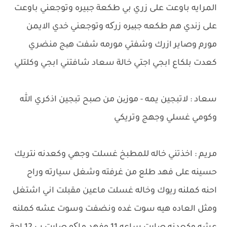
المرايه باوعت على زري بي طكعة جبيره وتوجعني باوعت
على زندي هم طكعه جبیره زرکه وتوجعني خدي الايمن
مورم وصاير ازرك وشفتي مورمه شفت هیج منضري
كعدت بلكاع ابجي اجتي خالة سعاد شافتني ابجي وكلتلي
سعاد : لاتبجين يمه - موزین من صبح تبجين اذكري الله
وكومي غسلي وجهج وتريكي
مريم : اخذتني خاله للمطبخ غسلت وجهي وكعدنه نتريك
حسينه على فهد طلع من غرفته وشغل سيارته وراح
احنه كملنه ريوك وخاله غسلت ماعين مقبلت اني اشتغل
ومثل العاده هيه سوت غده ونضفت وسوت عشه كملنه