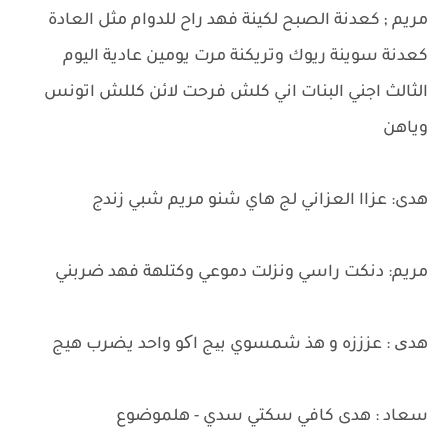
مريم ; كعدنة الصبح لكينة فهد راح للدوام مثل العادة
كعدنة سوينة ريوك وتريكنة مرت يومين عادية اليوم
الثالث اجني البنات اني كلش فرحت لائن كللش اتونس
وياهن
هدى: عزاا العزاني لج هاي شنو مريم شبي زندج
مريم: دنكت راسي ونزلت دموعي وكتلهة فهد ضربني
هدی : عزززه و هذ شمسوي بیج اکو واحد يضرب هيج
سعاد : هدى كافي سكتي سدي - هلموضوع