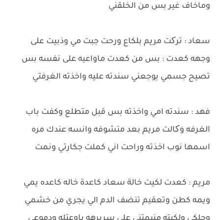
وماخاف غير بس من الخلقني
سعاد : ترکت مريم بلكاع ورحت جبت مي وذبيت على
وجهه كعدت : بس من كعدت ماواعيه على نفسه بس
تصيح جسمي يوجعني سندته عليه واخذته الغرفتي
فهد : سندته امي واخذته بس قبل متطلع وكفت باب
الغرفه وکالت مريم بعد متشوفه وانسه عندك مره
اسمها نوب اخذته وراحت اني كملت جكارتي ونمت
مريم : كعدت لكيت خالة سعاد كاعدة خاله كاعده يمي
ويمه كطن وتعقيم تنضف الدم الي يجري من خشمي
وحلكي ولكيته منيمتني على سريرهه باوعتله ودموعي