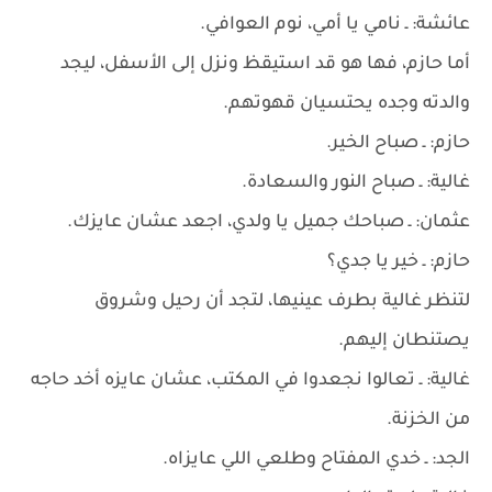
عائشة: ـ نامي يا أمي، نوم العوافي.
أما حازم، فها هو قد استيقظ ونزل إلى الأسفل، ليجد
والدته وجده يحتسيان قهوتهم.
حازم: ـ صباح الخير.
غالية: ـ صباح النور والسعادة.
عثمان: ـ صباحك جميل يا ولدي، اجعد عشان عايزك.
حازم: ـ خير يا جدي؟
لتنظر غالية بطرف عينيها، لتجد أن رحيل وشروق
يصتنطان إليهم.
غالية: ـ تعالوا نجعدوا في المكتب، عشان عايزه أخد حاجه
من الخزنة.
الجد: ـ خدي المفتاح وطلعي اللي عايزاه.