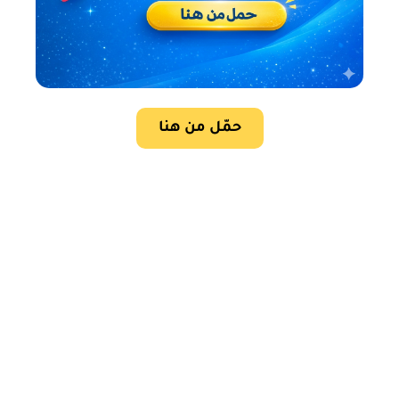
حمّل من هنا