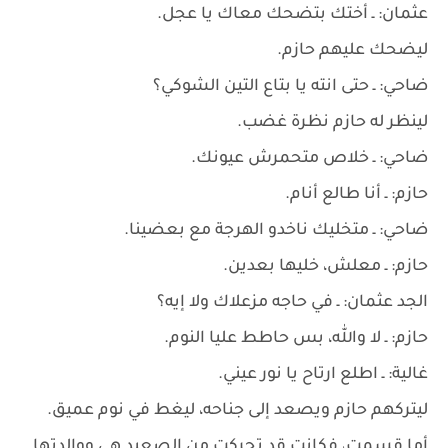
عثمان: ـ أختك بتضحك معاك يا عجل.
ليضحك عليهم حازم.
ضاحي: ـ حتى انته يا بتاع التين الشوكي؟
لينظر له حازم نظرة غضب.
ضاحي: ـ خلاص متحمرش عيونك.
حازم: ـ أنا طالع أنام.
ضاحي: ـ متخليك ناخدو الهرجة مع بعضينا.
حازم: ـ معلش، خليها بعدين.
الجد عثمان: ـ في حاجه مزعلاك ولا إيه؟
حازم: ـ لا والله، بس حاطط عليا النوم.
غالية: ـ اطلع ارتاح يا نور عيني.
ليتركهم حازم ويصعد إلى جناحه، ليغط في نوم عميق.
أما قسمت، فكانت قد تحركت من الصعيد هي ووالدتها.