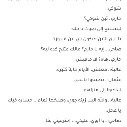
شوكي.
حازم: ـ تين شوكي؟
ليستمع إلى صوت داخله:
يا ترى التين هيكون زي تين فيروز؟
ضاحي: ـ إيه يا حازم؟ مالك متنح كده ليه؟
حازم: ـ هاه؟ لا، مافيش.
غالية: ـ معلش، الأيام جاية كتيره.
عثمان: ـ تصبحوا بالخير.
ليذهبوا إلى منزلهم.
غالية: ـ والله البت زينه جوي، وطبخها تمام... خساره فيك
يا عجل.
ضاحي: ـ يا أبوي، عليكي... احترميني بقا.