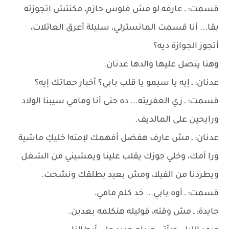
قسمت: ـ عارفه لو مش فلوس حازم، مكنتش اتجوزته
بقا... أنا قسمت المانسترلي، سليلة أعرق العائلات،
أتجوز الجوازة ديه؟
وهنا يتصل عليها والدها عدنان.
عدنان: ـ إيه يا سيمو يا قلب بابي؟ أخبار حماتك إيه؟
قسمت: ـ زي العفريته... ده حتى أنا ومامي سيبنا الولاد
ورايحين على المالديف.
عدنان: ـ مش عارف هفضل أفهمك لإمته! خليكِ ماشية
ورا أمك، وخلي جوزك يقلب علينا ويمشيني من الشغل
ويطردنا من الفيلا، ومش بعيد يطلقك ونشحت.
قسمت: ـ أوه بابي... خد كلم مامي.
جايدة: ـ مش وقته، قوليله هنكلمه بعدين.