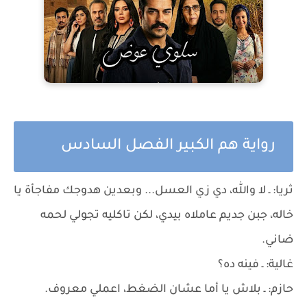
رواية هم الكبير الفصل السادس
ثريا: ـ لا والله، دي زي العسل... وبعدين هدوجك مفاجأة يا
خاله، جبن جديم عاملاه بيدي، لكن تاكليه تجولي لحمه
ضاني.
غالية: ـ فينه ده؟
حازم: ـ بلاش يا أما عشان الضغط، اعملي معروف.