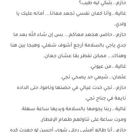
حازم: ـ بتبكي ليه طيب؟
غالية: ـ وأنا كمان نفسي تجعد معانا... أمانه عليك يا
ولدي.
حازم: ـ حاضر، هجعد معاكم... بس إن شاء الله بعد ما
جدي ياجي بالسلامة أرجع أشوف شغلي، وهبجا بين هنا
وهناك... ممكن نفطر بقا عشان جعان.
غالية: ـ من عيوني.
عثمان: ـ شيعي حد يصحي تجي.
حازم: ـ تجي خدت عيالي في حضنها وناموا، حتى الداده
نايمة في جناح تجي.
غالية: ـ ربنا يجومها بالسلامة ويديها ساعة سهلة.
ومرت ساعة على تناولهم طعام الإفطار.
حازم: ـ أنا طالع أمشي رجلي شوي، أحسن لو جعدت كده