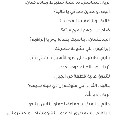
ثريا: ـ متخافش، ده ملحه مظبوط وعادم كمان.
الجد: ـ وبعدين معاكي يا غالية؟
غالية: ـ وأنا عملت إيه طيب؟
ضاحي: ـ المهم الفرح ميته؟
الجد عثمان: ـ يناسبك بعد ١٥ يوم يا إبراهيم؟
إبراهيم: ـ اللي تشوفه حضرتك.
حازم: ـ خلاص، على خيره الله، وربنا يتمم بخير.
ثريا: ـ أهي الجبنه، دوجي كده.
لتتذوق غالية قطعة من الجبن.
غالية: ـ الله... انتي متوكدة إن دي جبنه جديمه؟
ثريا: ـ اه والله.
حازم: ـ ياله بقا يا جماعة، نهملو الناس يرتاحو.
إبراهيم: ـ لسه بدري، اجعدو... نشوو شامي ونجشرو تين