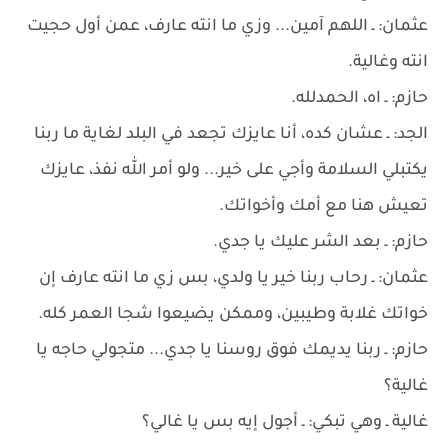
عثمان: ـ اللهم آمين... وزي ما انته عارف، عمن أول حجيت
انته وغالية.
حازم: ـ اه، الحمدلله.
الجد: ـ عشان كده، أنا عايزك تجعد في البلد لغاية ما ربنا
يكتبلي السلامة وأجي على خير... ولو أمر الله نفذ، عايزك
تعيش هنا مع أمك وأخواتك.
حازم: ـ بعد الشر عليك يا جدي.
عثمان: ـ رحاب ربنا خير يا ولدي، بس زي ما انته عارف إن
خواتك غلابة وطيبين، وممكن يضيعوا شجا العمر كله.
حازم: ـ ربنا يديمك فوق روسنا يا جدي... متجولي حاجه يا
غالية؟
غالية ـ وهي تبكي: ـ أجول إيه بس يا غالي؟