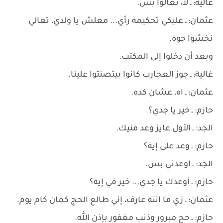
غالية: ـ لا، تعالوا بس.
عثمان: ـ عليكي تحكيمه رأي... معلش يا ولدي، تعالي
نخشوا جوه.
وبعد أن دخلوا إلى المكتب.
غالية: ـ جوز العجارب كانوا بيتصنتوا علينا.
عثمان: ـ اه، عشان كده.
حازم: ـ خير يا جدي؟
الجد: ـ الأول عايز وعد منيك.
حازم: ـ وعد على إيه؟
الجد: ـ اوعدني بس.
حازم: ـ أوعدك يا جدي... خير في إيه؟
عثمان: ـ زي ما انته عارف، إني طالع الحج كمان كام يوم.
حازم: ـ حج مبرور وذنب مغفور بإذن الله.