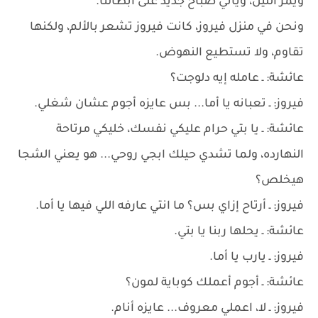
ويمر الليل، ويأتي صباح جديد على أبطالنا.
ونحن في منزل فيروز، كانت فيروز تشعر بالألم، ولكنها
تقاوم، ولا تستطيع النهوض.
عائشة: ـ عامله إيه دلوجت؟
فيروز: ـ تعبانه يا أما... بس عايزه أجوم عشان شغلي.
عائشة: ـ يا بتي حرام عليكي نفسك، خليكي مرتاحة
النهارده، ولما تشدي حيلك ابجي روحي... هو يعني الشجا
هيخلص؟
فيروز: ـ أرتاح إزاي بس؟ ما انتي عارفه اللي فيها يا أما.
عائشة: ـ يحلها ربنا يا بتي.
فيروز: ـ يارب يا أما.
عائشة: ـ أجوم أعملك كوباية لمون؟
فيروز: ـ لا، اعملي معروف... عايزه أنام.