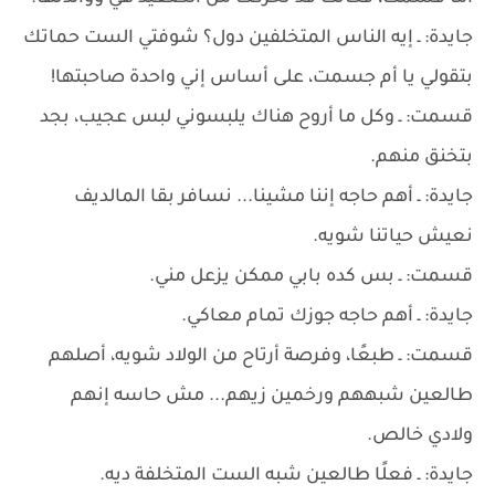
جايدة: ـ إيه الناس المتخلفين دول؟ شوفتي الست حماتك
بتقولي يا أم جسمت، على أساس إني واحدة صاحبتها!
قسمت: ـ وكل ما أروح هناك يلبسوني لبس عجيب، بجد
بتخنق منهم.
جايدة: ـ أهم حاجه إننا مشينا... نسافر بقا المالديف
نعيش حياتنا شويه.
قسمت: ـ بس كده بابي ممكن يزعل مني.
جايدة: ـ أهم حاجه جوزك تمام معاكي.
قسمت: ـ طبعًا، وفرصة أرتاح من الولاد شويه، أصلهم
طالعين شبههم ورخمين زيهم... مش حاسه إنهم
ولادي خالص.
جايدة: ـ فعلًا طالعين شبه الست المتخلفة ديه.