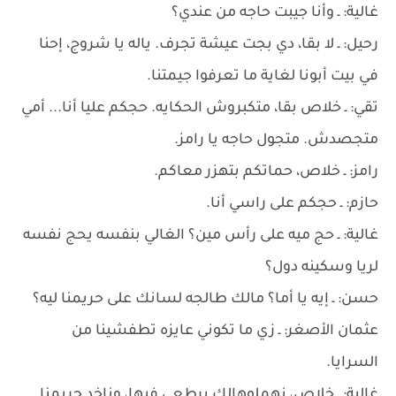
غالية: ـ وأنا جيبت حاجه من عندي؟
رحيل: ـ لا بقا، دي بجت عيشة تجرف. ياله يا شروج، إحنا
في بيت أبونا لغاية ما تعرفوا جيمتنا.
تقي: ـ خلاص بقا، متكبروش الحكايه. حجكم عليا أنا... أمي
متجصدش. متجول حاجه يا رامز.
رامز: ـ خلاص، حماتكم بتهزر معاكم.
حازم: ـ حجكم على راسي أنا.
غالية: ـ حج ميه على رأس مين؟ الغالي بنفسه يحج نفسه
لريا وسكينه دول؟
حسن: ـ إيه يا أما؟ مالك طالجه لسانك على حريمنا ليه؟
عثمان الأصغر: ـ زي ما تكوني عايزه تطفشينا من
السرايا.
غالية: ـ خلاص، نهملوهالك برطعي فيها، وناخد حريمنا