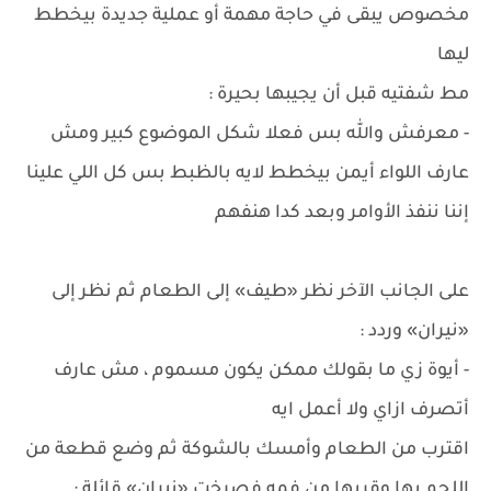
مخصوص يبقى في حاجة مهمة أو عملية جديدة بيخطط
ليها
مط شفتيه قبل أن يجيبها بحيرة :
- معرفش والله بس فعلا شكل الموضوع كبير ومش
عارف اللواء أيمن بيخطط لايه بالظبط بس كل اللي علينا
إننا ننفذ الأوامر وبعد كدا هنفهم
على الجانب الآخر نظر «طيف» إلى الطعام ثم نظر إلى
«نيران» وردد :
- أيوة زي ما بقولك ممكن يكون مسموم ، مش عارف
أتصرف ازاي ولا أعمل ايه
اقترب من الطعام وأمسك بالشوكة ثم وضع قطعة من
اللحم بها وقربها من فمه فصرخت «نيران» قائلة :