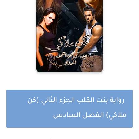
رواية بنت القلب الجزء الثاني (كن
ملاكي) الفصل السادس