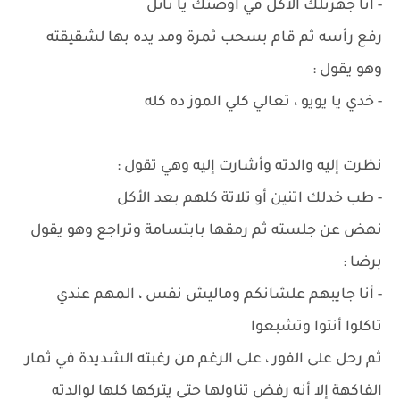
- أنا جهزتلك الأكل في أوضتك يا نائل
رفع رأسه ثم قام بسحب ثمرة ومد يده بها لشقيقته
وهو يقول :
- خدي يا يويو ، تعالي كلي الموز ده كله
نظرت إليه والدته وأشارت إليه وهي تقول :
- طب خدلك اتنين أو تلاتة كلهم بعد الأكل
نهض عن جلسته ثم رمقها بابتسامة وتراجع وهو يقول
برضا :
- أنا جايبهم علشانكم وماليش نفس ، المهم عندي
تاكلوا أنتوا وتشبعوا
ثم رحل على الفور ، على الرغم من رغبته الشديدة في ثمار
الفاكهة إلا أنه رفض تناولها حتى يتركها كلها لوالدته