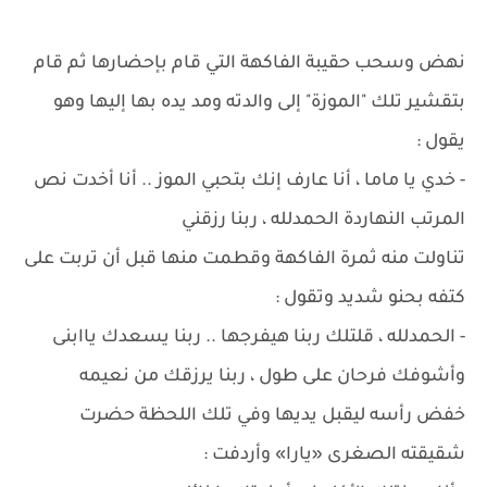
نهض وسحب حقيبة الفاكهة التي قام بإحضارها ثم قام
بتقشير تلك "الموزة" إلى والدته ومد يده بها إليها وهو
يقول :
- خدي يا ماما ، أنا عارف إنك بتحبي الموز .. أنا أخدت نص
المرتب النهاردة الحمدلله ، ربنا رزقني
تناولت منه ثمرة الفاكهة وقطمت منها قبل أن تربت على
كتفه بحنو شديد وتقول :
- الحمدلله ، قلتلك ربنا هيفرجها .. ربنا يسعدك ياابنى
وأشوفك فرحان على طول ، ربنا يرزقك من نعيمه
خفض رأسه ليقبل يديها وفي تلك اللحظة حضرت
شقيقته الصغرى «يارا» وأردفت :