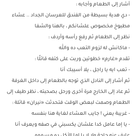
أشار إلى الطعام وأجابه :
- دي هدية بسيطة من الفندق للعرسان الجداد .. عشاء
مطبوخ مخصوص علشانكم ، بالهنا والشفا
نظر إلى الطعام ثم رفع رأسه وأردف :
- ماكانش له لزوم التعب ده والله
تقدم «غارم» خطوتين وربت على كتفه قائلًا :
- تعب ايه يا راجل ، يلا أسيبك أنا
ثم أشار إلى النادل الذي توجه بالطعام إلى داخل الغرفة
ثم عاد إلى الخارج مرة أخرى ورحل بصحبته ، نظر طيف إلى
الطعام وصمت لبعض الوقت فتحدثت «نيران» قائلة :
- غريبة يعني ! جايب العشاء لغاية هنا بنفسه
- يا إما عامل كدا علشان يكسبني في صفه ويعرف أنا
عارف عنه حاجة ولا لا يا إما الأكل ده مسموم