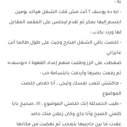
به :
- ايه ده يوسف ؟ أنت مش قلت الشغل هياخد يومين
ابتسم إليها بمكر ثم تقدم ليجلس على المقعد المقابل
لها وردد بكذب :
- خلصت باقي الشغل امبارح وجيت على طول طالما أنتِ
عايزاني
ضغطت على الزر وطلبت منهم إعداد القهوة لـ «يوسف»
ثم رفعت بصرها وأردفت بابتسامة حب :
- ماكنتش تتعب نفسك وتيجى ، أنا خلاص خلصت
الموضوع
- طيب الحمدلله إنك خلصتي الموضوع ، ااا..صحيح بابا
كلمني الصبح وأنا جاي وكان زعلان منك جامد
عقدت ما بين حاجبيها بتعجب ثم نهضت من مكانها