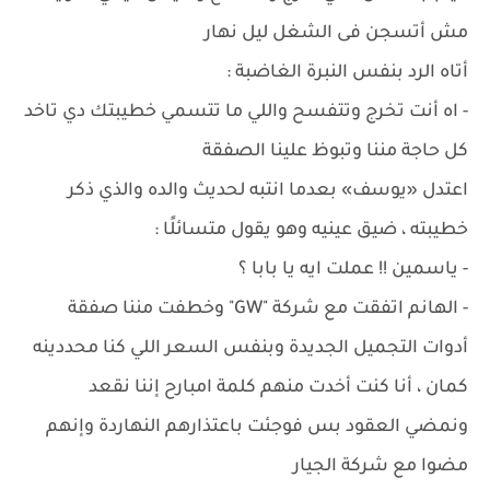
مش أتسجن فى الشغل ليل نهار
أتاه الرد بنفس النبرة الغاضبة :
- اه أنت تخرج وتتفسح واللي ما تتسمي خطيبتك دي تاخد
كل حاجة مننا وتبوظ علينا الصفقة
اعتدل «يوسف» بعدما انتبه لحديث والده والذي ذكر
خطيبته ، ضيق عينيه وهو يقول متسائلًا :
- ياسمين !! عملت ايه يا بابا ؟
- الهانم اتفقت مع شركة "GW" وخطفت مننا صفقة
أدوات التجميل الجديدة وبنفس السعر اللي كنا محددينه
كمان ، أنا كنت أخدت منهم كلمة امبارح إننا نقعد
ونمضي العقود بس فوجئت باعتذارهم النهاردة وإنهم
مضوا مع شركة الجيار