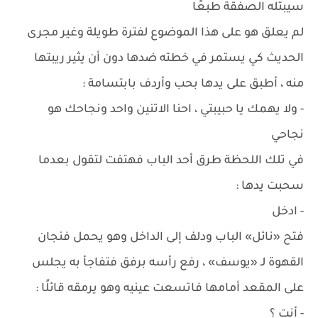
سيبتله الصفقة طبعًا
لم يعلق هو على هذا الموضوع لفترة طويلة وغير مجرى
الحديث كي يستمر في خطته ضدها دون أن يثير ريبتها
منه ، أطبق على يدها بحب وأردف بابتسامة :
- ولا يهمك يا حبيبتي ، احنا الاتنين واحد ونجاحك هو
نجاحي
في تلك اللحظة طرق أحد الباب فهتفت لتقول بعدما
سحبت يدها :
- ادخل
فتح «نائل» الباب ودلف إلى الداخل وهو يحمل فنجان
القهوة لـ «يوسف» ، رفع رأسه برفق فتفاجأ به يجلس
على المقعد أمامها فاتسعت عينيه وهو يرمقه قائلًا :
- أنت ؟