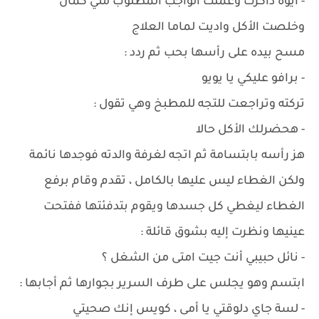
- أيوة ذاكرت وعملت الواجب المطلوب مني كمان
وخلصت الأكل واديت لماما العلاج
مسح بيده على رأسها بحب ثم ردد :
- برافو عليكي يا يويو
تركته وتراجعت للتجه للمطبخ وهي تقول :
- هحضرلك الأكل حالا
هز رأسه بابتسامة ثم اتجه لغرفة والدته فوجدها نائمة
ولكن الغطاء ليس عليها بالكامل ، تقدم وقام برفع
الغطاء ليغطي كل جسدها ويقوم بتدفئتها ففتحت
عينيها ونظرت إليه بشوق قائلة :
- نائل حبيبي أنت جيت امتى من الشغل ؟
ابتسم وهو يجلس على طرف السرير بجوارها ثم أجابها :
- لسة جاي دلوقتي يا أمى ، كويس إنك صحيتي