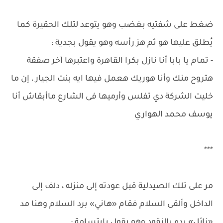
ضغط على شفتيه بغضب وهو يتوعد لتلك الحقيرة كما
يُطلق عليها هو ثم هز رأسه وهو يقول بجدية :
- تمام يا بابا أنا نازل بكرا القاهرة واعتبرها آخر صفقة
هتروح منك وأنا هوريك هعمل فيها ايه بنت الجيار ، إن ما
خليت الشركة دي تفلس وأرميها فى الشارع ماأبقاش أنا
يوسف محمد الهواري
***
مر على تلك الصيدلية قبل عودته إلى منزله ، دلف إلى
الداخل وألقى السلام فقام «هاني» برد السلام وهنا مد
«نائل» يده بالنقود وهو يقول بابتسامة :