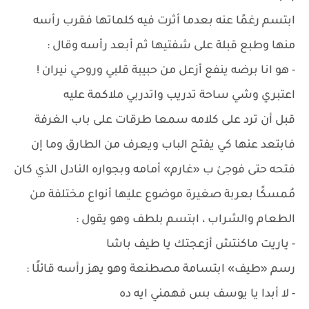
ابتسم رغمًا عنه بعدما أثرت فيه كلماتها فقرب رأسه
منها وطبع قبلة على شفتيها ثم أبعد رأسه وقال :
- هو انا برضه ينفع أزعل من حبيبة قلبي وروحي نيران !
اعتبري وشي ساحة تدريب واتدربي ملاكمة عليه
قبل أن ترد على كلامه سمعا طرقات على باب الغرفة
فابتعد عنها كي يفتح الباب ويعرف من الطارق وما إن
فتحه حتى فوجئ ب «غارم» أمامه وبجواره النادل الذي كان
مُمسكًا بعربة صغيرة موضوع عليها أنواع مختلفة من
الطعام والشراب ، ابتسم بلطف وهو يقول :
- ياريت ماكنتش أزعجتك يا طيف باشا
رسم «طيف» ابتسامة مصطنعة وهو يهز رأسه قائلًا :
- لا أبدا يا يوسف بس فهمني ايه ده