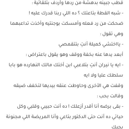
قطب جبينه بدهشة من ردها وأردف بتلقائية :
- شبه القطة بتاعتك ؟ ده اللي ربنا قدرك عليه !
ضحكت من رد فعله وأمسكت بوجنتيه وأخذت تداعبهما
وهي تقول :
- يااختشي كميلة أنتِ بتتقمصي
أبعد يدها عنه بخفة ووقف وهو يقول باعتراض :
- ايه يا نيران أنتِ بتلاعبي ابن أختك مالك النهارده هو بابا
سلطك عليا ولا ايه
وقفت هي الأخرى وحاوطت عنقه بيديها لتخفف ضيقه
وقالت بحب :
- بقى برضه أنا أقدر أزعلك ! ده أنت حبيبي وقلبي وكل
حياتي ده أنت حتى الدكتور بتاعي وأنا المريضة اللي مجنونة
بحبك