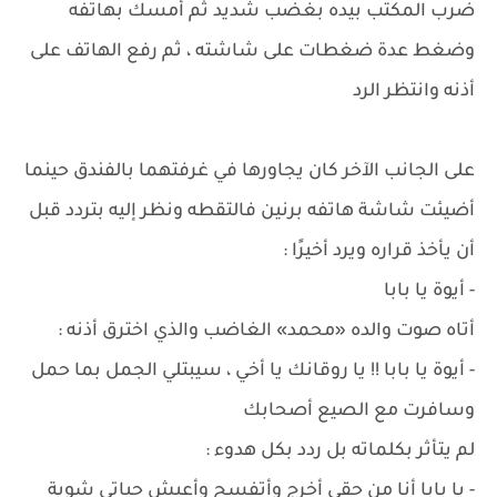
ضرب المكتب بيده بغضب شديد ثم أمسك بهاتفه
وضغط عدة ضغطات على شاشته ، ثم رفع الهاتف على
أذنه وانتظر الرد
على الجانب الآخر كان يجاورها في غرفتهما بالفندق حينما
أضيئت شاشة هاتفه برنين فالتقطه ونظر إليه بتردد قبل
أن يأخذ قراره ويرد أخيرًا :
- أيوة يا بابا
أتاه صوت والده «محمد» الغاضب والذي اخترق أذنه :
- أيوة يا بابا !! يا روقانك يا أخي ، سيبتلي الجمل بما حمل
وسافرت مع الصيع أصحابك
لم يتأثر بكلماته بل ردد بكل هدوء :
- يا بابا أنا من حقي أخرج وأتفسح وأعيش حياتي شوية