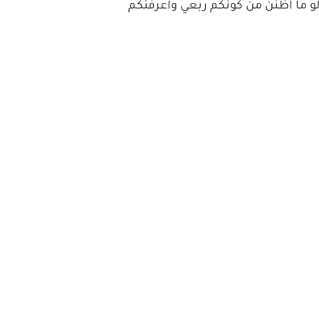
ولو ما اظنن من كونكم ربعي واعرفنكم