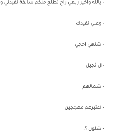
- يالله واخير ربعي راح تطلع منكم سالفة تفيدني 
- وعلي تفيدك
- شنهي احجي
-ال ثجيل
- شمالهم
- اعتبرهم مهججين
- شلون ؟.