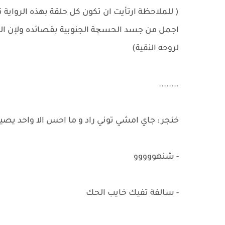
( للملاحظة ارتأيت ان تكون كل حلقة بهذه الرواية 
اجمل من جسد الحسچة الجنوبية بقصائده ولإن الرواي
لروحه النقية)
........
خنجر : جاي امشي توني راد و ما احس الا واحد يصي
- شنهووووو
- سالفة تفيك خايب الحك