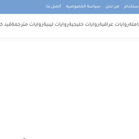
استخدام
من نحن
سياسة الخصوصيه
أتصل بنا
املة
روايات عراقية
روايات خليجية
روايات ليبية
روايات مترجمة
قيد كت