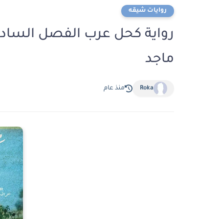
روايات شيقه
ماجد
Roka
منذ عام