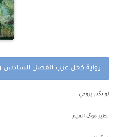
رواية كحل عرب الفصل السادس وا
لو نگدر يروحي
نطير فوگ الغيم