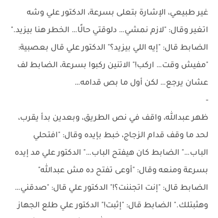
غير طبيعي، الإشارة بتعلى بسرعة، الدكتور علي وشه
اتغير وقال: "لازم نمشي… دلوقتي حالًا… الخطر هنا بيزيد."
الضابط قال: "إيه اللي بيزيد؟" الدكتور علي قال بعصبية:
"مفيش وقت… اركب!" الاتنين ركبوا بسرعة، الضابط لف
عشان يرجع… لكن أول ما بص قدامه…
-
ظهر عبدالله، واقف في نص الطريق، وبعدين بدأ يقرب،
لحد ما وقف قدام الزجاج، خبط بإيده وقال: "افتحلي
الباب…" الضابط كان هيفتح الباب…" الدكتور علي مد إيده
بسرعة ومنعه وقال: "أوعى تفتح ده مش عبدالله"
الضابط قال: "إنت اتجننت؟!" الدكتور علي قال: "صدقني…
وهثبتلك." الضابط قال: "إثبت!" الدكتور علي طلع الجهاز