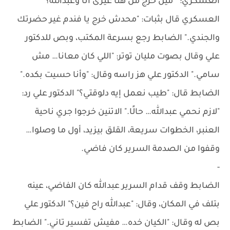
العسكري: " مين خرج من هنا غيرى انا وعبدالله؟"
العسكري قال بثبات: "محدش خرج يا فندم غير حضرتك
والجندي." الضابط رجع بسرعة المكتب، وبص للدكتور
علي وقال بصوت مليان توتر: "اللي كان معانا… مش
سامي." الدكتور علي هز راسه وقال: "وأنا حسيت بكده."
الضابط قال: "طيب نعمل إيه دلوقتي؟" الدكتور علي رد:
"لازم نحمي عبدالله… حالًا." الاتنين خرجوا جري ناحية
العنبر، الخطوات سريعة، القلق بيزيد، أول ما وصلوا…
وقفوا من الصدمة السرير كان فاضي.
-
الضابط وقف قدام السرير عبدالله كان الفاضي، عينه
بتلف في المكان، وقال: "عبدالله راح فين؟" الدكتور علي
بص له وقال: "الكيان خده… مفيش تفسير تاني." الضابط