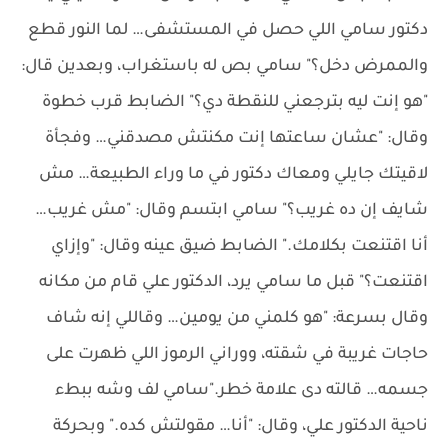
دكتور سامي اللي حصل في المستشفى… لما النور قطع
والممرض دخل؟" سامي بص له باستغراب، وبعدين قال:
"هو إنت ليه بترجعني للنقطة دي؟" الضابط قرب خطوة
وقال: "عشان ساعتها إنت مكنتش مصدقني… وفجأة
لاقيتك جايلي ومعاك دكتور في ما وراء الطبيعة… مش
شايف إن ده غريب؟" سامي ابتسم وقال: "مش غريب…
أنا اقتنعت بكلامك." الضابط ضيق عينه وقال: "وإزاي
اقتنعت؟" قبل ما سامي يرد، الدكتور علي قام من مكانه
وقال بسرعة: "هو كلمني من يومين… وقاللي إنه شاف
حاجات غريبة في شقته، ووراني الرموز اللي ظهرت على
جسمه… قالته دى علامة خطر."سامي لف وشه ببطء
ناحية الدكتور علي، وقال: "أنا… مقولتش كده." وبحركة