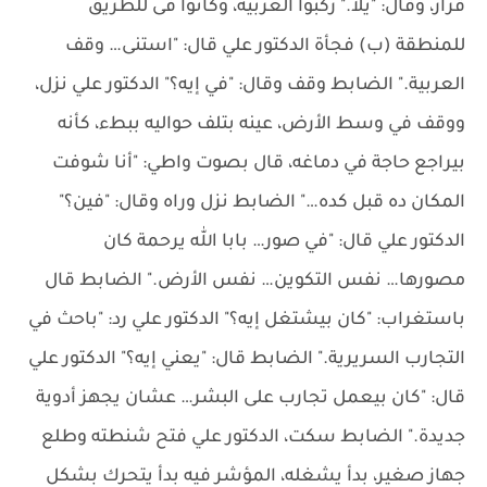
قرار، وقال: "يلا." ركبوا العربية، وكانوا فى للطريق
للمنطقة (ب) فجأة الدكتور علي قال: "استنى… وقف
العربية." الضابط وقف وقال: "في إيه؟" الدكتور علي نزل،
ووقف في وسط الأرض، عينه بتلف حواليه ببطء، كأنه
بيراجع حاجة في دماغه، قال بصوت واطي: "أنا شوفت
المكان ده قبل كده…" الضابط نزل وراه وقال: "فين؟"
الدكتور علي قال: "في صور… بابا الله يرحمة كان
مصورها… نفس التكوين… نفس الأرض." الضابط قال
باستغراب: "كان بيشتغل إيه؟" الدكتور علي رد: "باحث في
التجارب السريرية." الضابط قال: "يعني إيه؟" الدكتور علي
قال: "كان بيعمل تجارب على البشر… عشان يجهز أدوية
جديدة." الضابط سكت، الدكتور علي فتح شنطته وطلع
جهاز صغير، بدأ يشغله، المؤشر فيه بدأ يتحرك بشكل