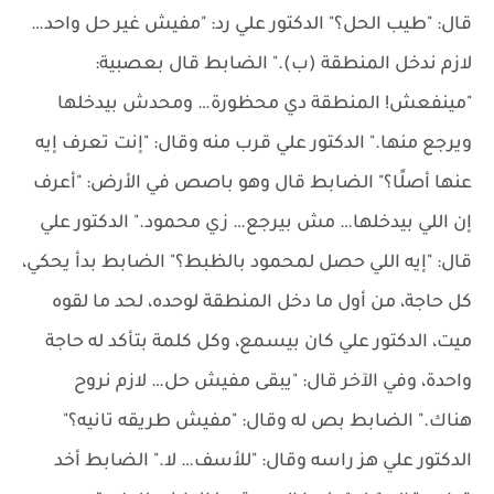
قال: "طيب الحل؟" الدكتور علي رد: "مفيش غير حل واحد…
لازم ندخل المنطقة (ب)." الضابط قال بعصبية:
"مينفعش! المنطقة دي محظورة… ومحدش بيدخلها
ويرجع منها." الدكتور علي قرب منه وقال: "إنت تعرف إيه
عنها أصلًا؟" الضابط قال وهو باصص في الأرض: "أعرف
إن اللي بيدخلها… مش بيرجع… زي محمود." الدكتور علي
قال: "إيه اللي حصل لمحمود بالظبط؟" الضابط بدأ يحكي،
كل حاجة، من أول ما دخل المنطقة لوحده، لحد ما لقوه
ميت، الدكتور علي كان بيسمع، وكل كلمة بتأكد له حاجة
واحدة، وفي الآخر قال: "يبقى مفيش حل… لازم نروح
هناك." الضابط بص له وقال: "مفيش طريقه تانيه؟"
الدكتور علي هز راسه وقال: "للأسف… لا." الضابط أخد