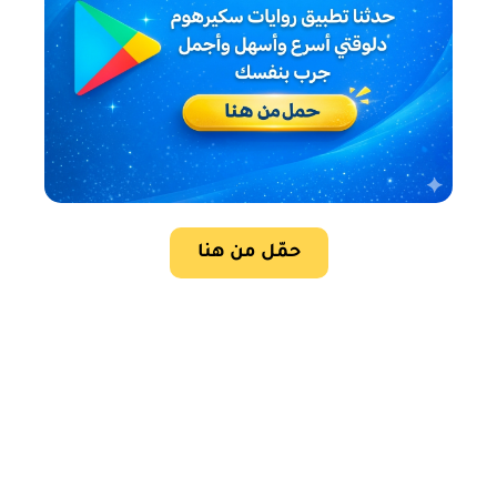
حمّل من هنا