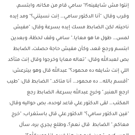
إنتوا مش شايفينه؟!" سامي قام من مكانه، وابتسم،
وقرب وقال: "أنا الدكتور سامي… إنت نسيتني؟" ومد إيده
ناحيته، لكن الضابط مسك إيده بسرعة وقال: "مفيش
لمس… طول ما هو معايا." سامي وقف لحظة، وبعدين
ابتسم ورجع قعد، وكأن مفيش حاجة حصلت، الضابط
بص لعبدالله وقال: "تعاله معايا وخرجوا وقال إنت متأكد
اللي إنت شايفه ده محمود؟" عبدالله قال وهو بيترعش:
"أقسم بالله… ده محمود… أنا متاكد." الضابط قال: "طيب
ارجع العنبر." وخرج عبدالله بسرعة، الضابط رجع
المكتب… لقى الدكتور علي قاعد لوحده، بص حواليه وقال:
"فين الدكتور سامي؟" الدكتور علي قال باستغراب: "خرج
معاكم." الضابط قال نعم؟، وطلع يجري بره، سأل