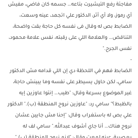
مفاجئة رفع التيشيرت بتاعه… جسمه كان فاضي، مفيش
أي رموز، ولا أي أثر، الدكتور علي اتجمد، عينه وسعت،
الضابط بص له وقال فى نفسه كل حاجة بقت واضحة،
التناقض… والعلامة اللي على رقبته، نفس علامة محمود،
نفس الجرح."
-
الضابط فهم في اللحظة دي إن اللي قدامه مش الدكتور
سامي، لكن حاول يسيطر على نفسه وما يبينش حاجة،
غير الموضوع بسرعة وقال: "طيب… إنتوا عاوزين إيه
بالظبط؟" سامي رد: "عاوزين نروح المنطقة (ب)." الدكتور
علي بص له باستغراب وقال: "إحنا مش جايين عشان
نروح هناك… أنا جاي أشوف عبدالله." سامي لف له
بعصبية، عينه لمعت وقال: "لازم نروح المنطقة (ب)."