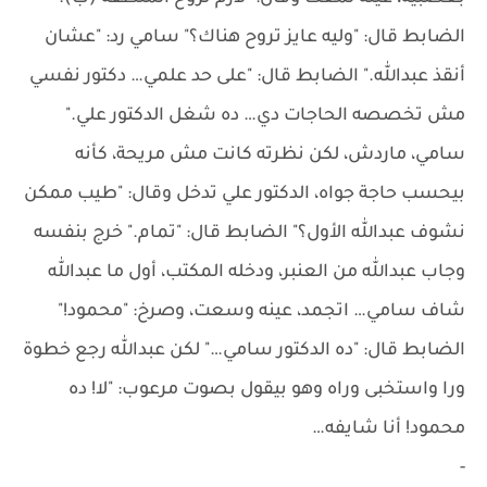
الضابط قال: "وليه عايز تروح هناك؟" سامي رد: "عشان
أنقذ عبدالله." الضابط قال: "على حد علمي… دكتور نفسي
مش تخصصه الحاجات دي… ده شغل الدكتور علي."
سامي، ماردش، لكن نظرته كانت مش مريحة، كأنه
بيحسب حاجة جواه، الدكتور علي تدخل وقال: "طيب ممكن
نشوف عبدالله الأول؟" الضابط قال: "تمام." خرج بنفسه
وجاب عبدالله من العنبر، ودخله المكتب، أول ما عبدالله
شاف سامي… اتجمد، عينه وسعت، وصرخ: "محمود!"
الضابط قال: "ده الدكتور سامي…" لكن عبدالله رجع خطوة
ورا واستخبى وراه وهو بيقول بصوت مرعوب: "لا! ده
محمود! أنا شايفه…
-