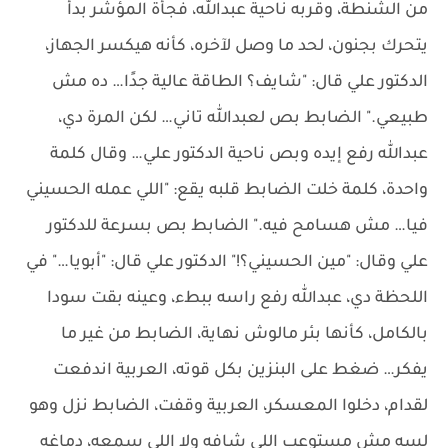
من الشنطة، وقربه ناحية عبدالله، فجأة المؤشر بدأ
يتحرك بجنون، لحد ما وصل لآخره، كأنه هيكسر الجهاز،
الدكتور علي قال: "شايف؟ الطاقة عالية جدًا… ده مش
طبيعي." الضابط بص لعبدالله تاني… لكن المرة دي،
عبدالله رفع إيده وبص ناحية الدكتور علي… وقال كلمة
واحدة، كلمة خلت الضابط قلبه يقع: "اللي عمله الحسيني
فيا… مش هسامح فيه." الضابط بص بسرعة للدكتور
علي وقال: "مين الحسيني؟!" الدكتور علي قال: "أبويا…" في
اللحظة دي، عبدالله رفع راسه ببطء، وعينه بقت سودا
بالكامل، كأنها بئر مالوش نهاية، الضابط من غير ما
يفكر… ضغط على البنزين بكل قوته، العربية اندفعت
لقدام، دخلوا المعسكر، العربية وقفت، الضابط نزل وهو
لسه مش مستوعب اللي شافه ولا اللي سمعه، دماغه