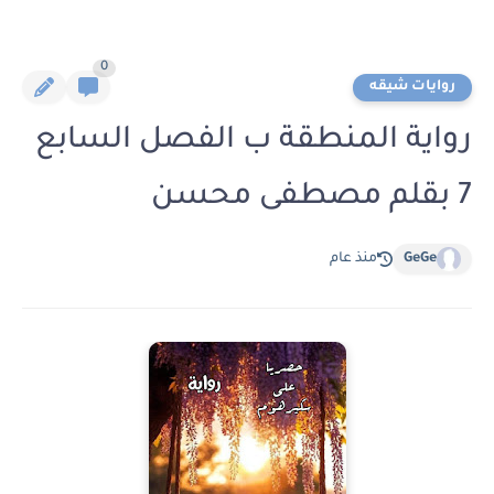
0
روايات شيقه
رواية المنطقة ب الفصل السابع
7 بقلم مصطفى محسن
GeGe
منذ عام