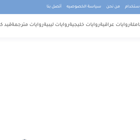
استخدام
من نحن
سياسة الخصوصيه
أتصل بنا
املة
روايات عراقية
روايات خليجية
روايات ليبية
روايات مترجمة
قيد كت