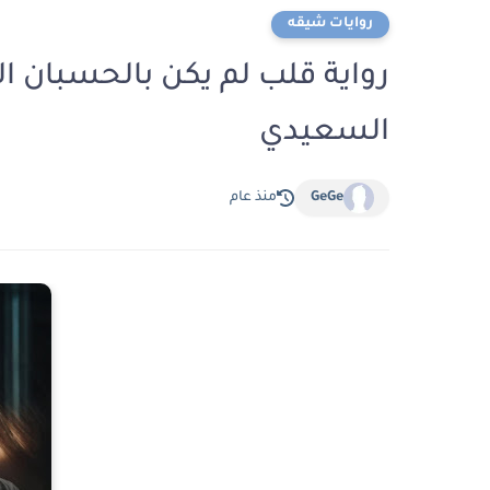
روايات شيقه
السعيدي
GeGe
منذ عام