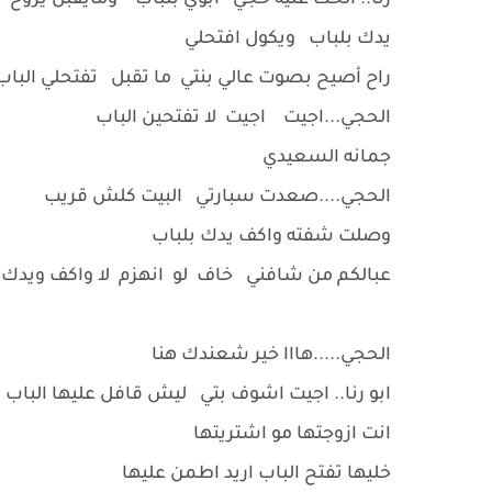
رنا.. الحك عليه حجي ابوي بلباب ومايقبل يروح
يدك بلباب ويكول افتحلي
راح أصيح بصوت عالي بنتي ما تقبل تفتحلي البا
الحجي...اجيت اجيت لا تفتحين الباب
جمانه السعيدي
الحجي....صعدت سبارتي البيت كلش قريب
وصلت شفته واكف يدك بلباب
عبالكم من شافني خاف لو انهزم لا واكف ويدك
الحجي.....هااا خير شعندك هنا
ابو رنا.. اجيت اشوف بتي ليش قافل عليها الباب
انت ازوجتها مو اشتريتها
خليها تفتح الباب اريد اطمن عليها