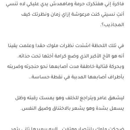
فاكرة إني هفتكرك حرمة وماهمدش يدي عليكي لاه تنسي
أنتِ نسيتي كنت مرعوشة إزاي زمان ونظرتك كيف
المجاذيب؟.
في تلك اللحظة اشتدت نظرات ملوك حقدا وعلمت يقينا
أنه هو الأخ الأكبر الذي وضع كرامة أختها تحت حذائه.
وبحركة قتالية خاطفة مدت أصابعها نحو حنجرته وضربته
بأطراف أصابعها المدببة في نقطة حساسة..
ليشهق عامر ويتراجع للخلف وهو يمسك رقبته وظل
يسعل بشدة وهو يشعر بالاختناق وضيق النفس.
ضحكت ملوك بانتصار وهتفت.. البيه بيعيدها تاني بتمد