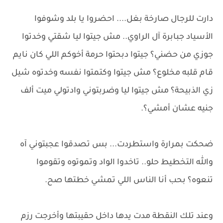
دارت للرجال صارخة بغل.... احضروا يا بلد وشوفوا
الأسياد جبابرة آل الراوي.. مش جيتوا ليا شقتي وخدتوا
جوزي من حضني؟ جيتوا دبحتوا حرمة أخوكم اللي كان نايم
قام قلبه مخلوع؟ مش جيتوا وكتمتوا نفسه وخدتوه شيل
زي الذبيحة؟ مش جيتوا ليا وضربتوني وادتولي ميت ألف
جنيه عشان أمشي؟.
ضحكت بمرارة واستطردت... بس تصدقوا عجبتوني آه
والله التخطيط حلو.. تاخدوا الواد وتموتوه وتقوموا
تنعوه؟ بحب أنا الناس اللي تمشي خطتها صح.
وعند تلك النقطة مدت يدها داخل حقيبتها وأخرجت رزم