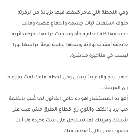
وفي اللحظة اللي عامر ضغط فيها بزيادة من نرفزته
ملوك استغلت ثبات جسمه واندفاع غضبه ومالت
بجسمها كله لقدام فجأة وسحبت دراعها بحركة دائرية
خاطفة أفقدته توازنه ومعاها نطحة قوية براسها لورا
لبست في مناخيره مباشرة.
عامر ترنح والدم بدأ يسيل وفي لحظة ملوك لفت بمرونة
زي الفرسة....
أهو ده المستشار أهو ده حامي القانون لما غُلب بالكلمة
حب يرد بـ الكتف واللوي زي قطاع الطرق مش عيب على
شيبتك وهيبتك لما تسترجل على ست وحيدة ولا أنت
متعود تغدر باللي أضعف منك..