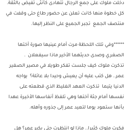
دخلت ملوك على جمع الرجال تتهادى كأنثى تفيض بالثقة.
كل خطوة منها كانت تعلن عن حضور طاغ حتى وقفت في
منتصف الجمع تجبر الجميع على النظر إليها.
******وفي تلك اللحظة مرت أمام عينيها صورة أختها
الصغري وصدى حديثهما الأخير ماذا سيفعلان .
تذكرت ملوك كيف جلست تفكر طويلا في مصير الصغير
عمر.. هل كتب عليه أن يعيش وحيدا بلا عائلة؟ يواجه
الدنيا يتيما تذكرت العهد الغليظ الذي قطعته على
نفسها أمام جثة أختها وهي تلفظ أنفاسها الأخيرة عهدا
بأنها ستعود يوما لتعيد عمر إلى جذوره وأهله.
فكرت ملوك كثيرا.. ماذا لو انتظرت حتى يكبر عمر؟ هل