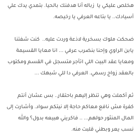
هخلص عليكي يا زباله أنا هدفنك بالحيا. بتمدي يدك علي
أسيادك.. يا بتاعه العرفي يا رخيصه.
ضحكت ملوك بسخرية لاذعة وردت عليه.. كنت شفتنا
يابن الراوي وإحنا بنضرب عرفي ... انا معايا القسيمة
ومعايا عقد البيت اللي اتأجر متسجل في القسم ومكتوب
بالعقد زواج رسمي. العرفي دا للي شبهك ...
ثم أكملت وهي تنظر إليهم باحتقار.. بس عشان أنتم
كفرة مش نافع معاكم حاجة إلا نيتكم سواد. وأشارت إلى
المال المنثور حولهم... .. فاكريني هبيعه بدول؟ والله
نسب يعر وبطني قلبت منه.