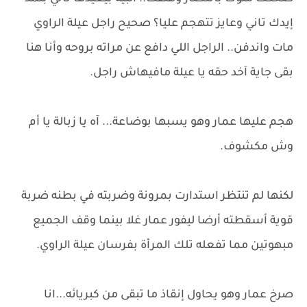
إيدك تاني وعايز تتهجم عليا؟ صحيح راجل عيلة الراوي
مات واندفن.. الراجل اللي دافع عن مراته بروحه وأنا هنا
بقى جاية آخد حقه يا عيلة مافيهاش راجل.
هجم عليها عمار وهو يسبها بوضاعة... آه يا زبالة يا أم
وش مكشوف.
لكنها لم تنتظر استدارت بمرونة وضربته في بطنه ضربة
قوية أسقطته أرضا ليفور عمار غلا بينما وقف الجميع
مبهوتين مما تفعله تلك المرأة بفرسان عيلة الراوي.
صرخ عمار وهو يحاول إنقاذ ما تبقى من كبريائه...انا