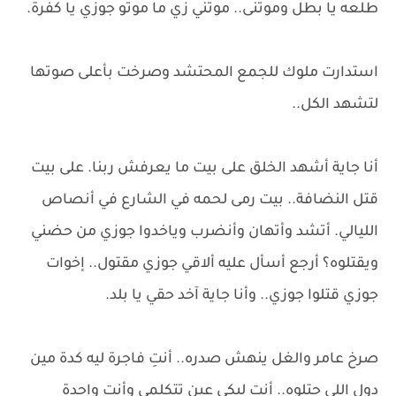
طلعه يا بطل وموتنى.. موتني زي ما موتو جوزي يا كفرة.
استدارت ملوك للجمع المحتشد وصرخت بأعلى صوتها
لتشهد الكل..
أنا جاية أشهد الخلق على بيت ما يعرفش ربنا. على بيت
قتل النضافة.. بيت رمى لحمه في الشارع في أنصاص
الليالي. أتشد وأتهان وأنضرب وياخدوا جوزي من حضني
ويقتلوه؟ أرجع أسأل عليه ألاقي جوزي مقتول.. إخوات
جوزي قتلوا جوزي.. وأنا جاية آخد حقي يا بلد.
صرخ عامر والغل ينهش صدره.. أنتِ فاجرة ليه كدة مين
دول اللي جتلوه.. أنتِ ليكي عين تتكلمي وأنتِ واحدة