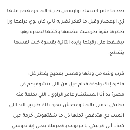
بعد ما عامر استعاد توازنه من ضربة الحنجرة هجم عليها
زي الإعصار وقبل ما تفكر تضربه تاني كان لوي دراعها ورا
ظهرها بقوة طرقعت عضمها وكتفها لصدره وهو
بيضغط على رقبتها بإيده التانية بقسوة خلت نفسها
ينقطع.
قرب وشه من ودنها وهمس بفحيح يقطر غل:
فاكرة إنك واجفة قدام عيل من اللي بتشوفيهم في
مصر؟ ده أنا المستشار عامر الراوي.. اللي بكلمة منه
يخليكي تدفني بالحيا ومحدش يعرف لك طريج. اليد اللي
انمدت دي هتدفعي تمنها ذل ما شفتهوش حُرمة جبل
كدة.. أني هربيكي يا جربوعة وهعرفك يعني إيه تدوسي