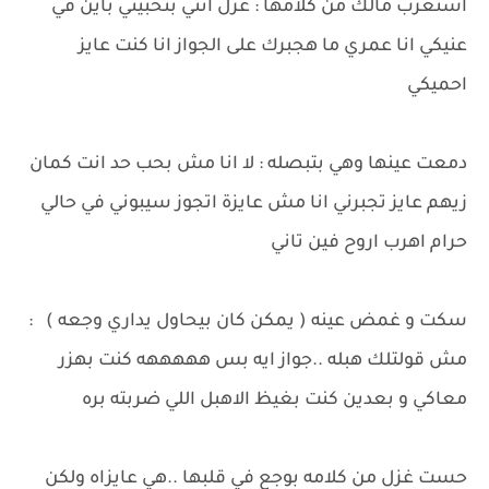
استغرب مالك من كلامها : غزل انتي بتحبيني باين في
عنيكي انا عمري ما هجبرك على الجواز انا كنت عايز
احميكي
دمعت عينها وهي بتبصله : لا انا مش بحب حد انت كمان
زيهم عايز تجبرني انا مش عايزة اتجوز سيبوني في حالي
حرام اهرب اروح فين تاني
سكت و غمض عينه ( يمكن كان بيحاول يداري وجعه ) :
مش قولتلك هبله ..جواز ايه بس هههههه كنت بهزر
معاكي و بعدين كنت بغيظ الاهبل اللي ضربته بره
حست غزل من كلامه بوجع في قلبها ..هي عايزاه ولكن