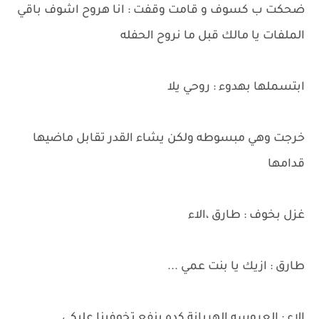
ضحكت ب كسوف و قامت وقفت : انا هروح اشوف باقي
الملفات يا مالك قبل ما نروح الحفله
ابتسملها بهدوء : روحي يلا
خرجت وهي مبسوطه ولكن يشاء القدر تقابل ماضيها
قدامها
غزل بخوف : طارق ،الاء
طارق : ازيك يا بنت عمي ...
الاء : العروسه الهربانة كده ينفع تخوفينا عليكي