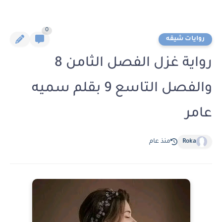
0
روايات شيقه
رواية غزل الفصل الثامن 8
والفصل التاسع 9 بقلم سميه
عامر
Roka
منذ عام