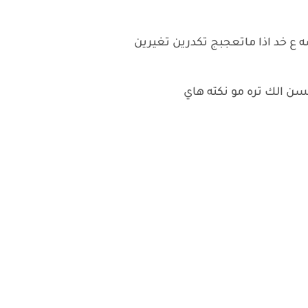
ع خد اذا ماتعجبج تكدرين تغيرين
سن الك تره مو نكته هاي