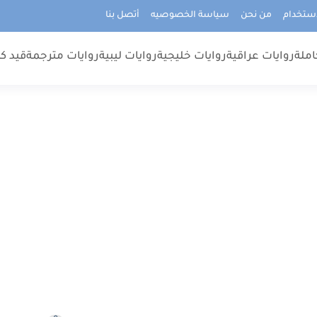
استخدام
من نحن
سياسة الخصوصيه
أتصل بنا
املة
روايات عراقية
روايات خليجية
روايات ليبية
روايات مترجمة
قيد كت