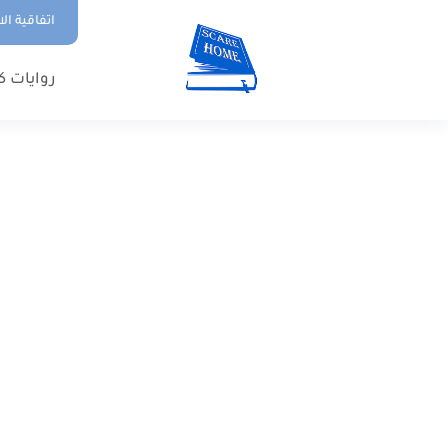
اتفاقية ال
روايات ك