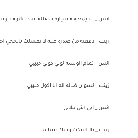
انس _ يلا يمعوده سياره مضلله محد يشوف بوسه 
زينب _ دفعته من صدره كتله لا تمسلت بالحجي اح
انس _ تمام الوبسه تولي كولي حبيبي
زينب _ نسوان ضاله اله انا اكول حبيبي
انس _ ايي انتي حلالي
زينب _ بلا اسكت وحرك سياره