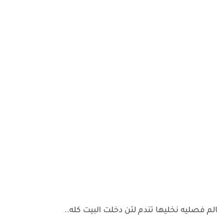
م فصليه نخليها تندم لئن دخلت البيت كله..