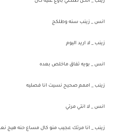
زينب _ الحل طلكني باوع عليه كال
انس _ زينب سنه وطلكج
زينب _ لا اريد اليوم
انس _ بويه تفاق ماخلص بعده
زينب _ اممم صحيح نسيت انا فصليه
انس _ لا انتي مرتي
زينب _ انا مرتك عجيب منو كال مساع حنه هيج نعال