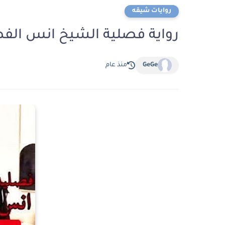
روايات شيقه
رواية فصلية الشيخ انس الفصل الثامن 8 
GeGe
منذ عام