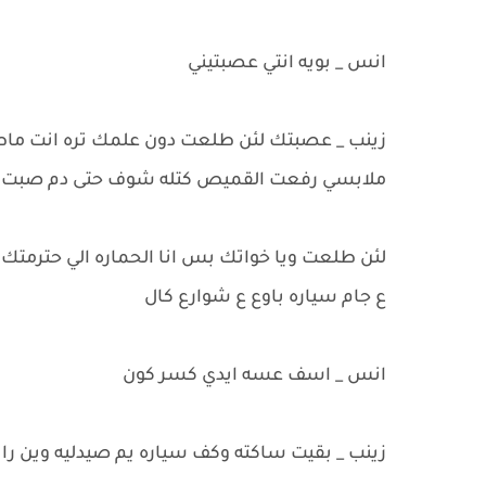
انس _ بويه انتي عصبتيني
زينب _ عصبتك لئن طلعت دون علمك تره انت ماط
ملابسي رفعت القميص كتله شوف حتى دم صبت م
لئن طلعت ويا خواتك بس انا الحماره الي حترمتك 
ع جام سياره باوع ع شوارع كال
انس _ اسف عسه ايدي كسر كون
زينب _ بقيت ساكته وكف سياره يم صيدليه وين را