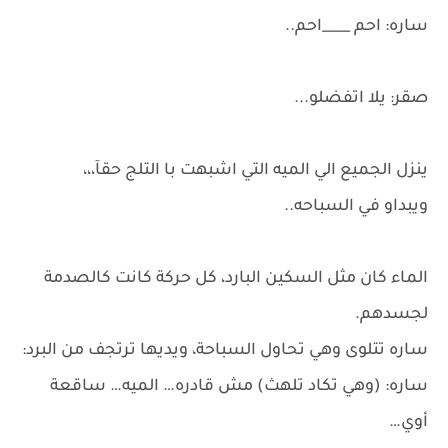
ساره: احم ____احم..
صقر: يلا اتفضلو...
ينزل الجميع الي الميه التي اشبهت با التلج حقآ،،،
ويبداو في السباحه..
الماء كان مثل السكين البارد، كل حركة كانت كالصدمة
لجسدهم.
ساره تتلوى وهي تحاول السباحة، ويديها ترتجف من البرد:
ساره: (وهي تكاد تلهث) مش قادره… الميه… ساقعة
أوي…