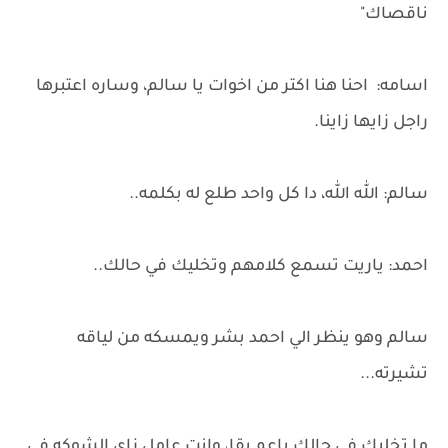
ناقصاك"
اسامه: احنا هنا اكتر من اخوات يا سالم، وساره اعتبرها
راجل زايها زاينا.
سالم: الله الله، دا كل واحد طلع له بكلمه..
احمد: ياريت تسمع كلامهم وتخليك في حالك..
سالم وهو ينظر الي احمد بشر ويمسكه من لياقه
تشيرته...
ما تخليك في حالك ياعم بقا، وانت عامل زاي الشوكه في