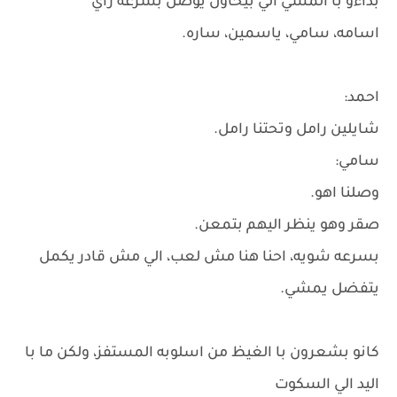
بداءو با المشي الي بيحاول يوصل بسرعه زاي
اسامه، سامي، ياسمين، ساره.
احمد:
شايلين رامل وتحتنا رامل.
سامي:
وصلنا اهو.
صقر وهو ينظر اليهم بتمعن.
بسرعه شويه، احنا هنا مش لعب، الي مش قادر يكمل
يتفضل يمشي.
كانو بشعرون با الغيظ من اسلوبه المستفز، ولكن ما با
اليد الي السكوت