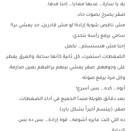
يلا يا سارة… عديها معايا… إحنا قدها.
صقر يصرخ بصوت حاد:
مش ناقص شوية إرادة! لو مش قادرين، حد يمشي برا!
سامي يرفع رأسه بتحدي:
إحنا مش هنستسلم… نكمل.
الضغطات استمرت، كل ثانية كأنها ساعة، والعرق يقطر
على وجوههم. صقر يمشي بينهم يراقبهم بعين صارمة،
وكل مرة يرفع صوته:
أيوه… كده… بس أسرع!
بعد دقائق طويلة منبدأ الجميع في أداء الضغطات،
صقر: (يبتسم أخيراً بشكل بارد)
ده اللي كنت عايزه أشوفه… قوة إرادة… بس ده بس
البداية.