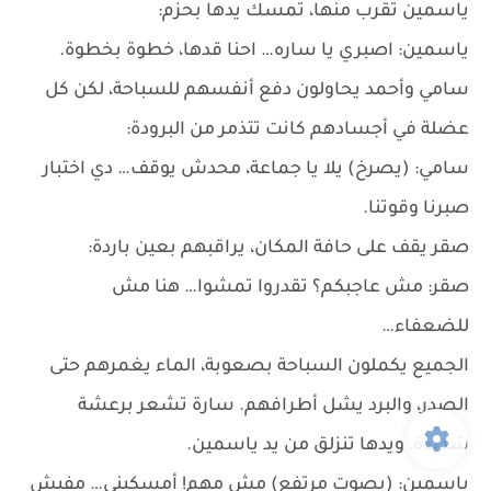
ياسمين تقرب منها، تمسك يدها بحزم:
ياسمين: اصبري يا ساره… احنا قدها، خطوة بخطوة.
سامي وأحمد يحاولون دفع أنفسهم للسباحة، لكن كل
عضلة في أجسادهم كانت تتذمر من البرودة:
سامي: (يصرخ) يلا يا جماعة، محدش يوقف… دي اختبار
صبرنا وقوتنا.
صقر يقف على حافة المكان، يراقبهم بعين باردة:
صقر: مش عاجبكم؟ تقدروا تمشوا… هنا مش
للضعفاء…
الجميع يكملون السباحة بصعوبة، الماء يغمرهم حتى
الصدر، والبرد يشل أطرافهم. سارة تشعر برعشة
شديدة، ويدها تنزلق من يد ياسمين.
ياسمين: (بصوت مرتفع) مش مهم! أمسكيني… مفيش