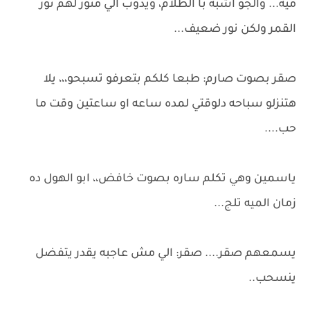
ميه... والجو اشبه با الظلام، ويدوب الي منور لهم نور
القمر ولكن نور ضعيف...
صقر بصوت صارم: طبعا كلكم بتعرفو تسبحو،،، يلا
هتنزلو سباحه دلوقتي لمده ساعه او ساعتين وقت ما
حب....
ياسمين وهي تكلم ساره بصوت خافض،، ابو الهول ده
زمان الميه تلج...
يسمعهم صقر.... صقر: الي مش عاجبه يقدر يتفضل
ينسحب..