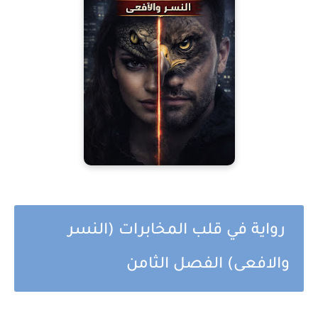
رواية في قلب المخابرات (النسر
والافعى) الفصل الثامن