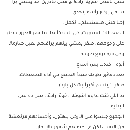
مش ناقص شوية إرادة! لو مش قادرين، حد يمشي برا!
سامي يرفع رأسه بتحدي:
إحنا مش هنستسلم… نكمل.
الضغطات استمرت، كل ثانية كأنها ساعة، والعرق يقطر
على وجوههم. صقر يمشي بينهم يراقبهم بعين صارمة،
وكل مرة يرفع صوته:
أيوه… كده… بس أسرع!
بعد دقائق طويلة منبدأ الجميع في أداء الضغطات،
صقر: (يبتسم أخيراً بشكل بارد)
ده اللي كنت عايزه أشوفه… قوة إرادة… بس ده بس
البداية.
الجميع جلسوا على الأرض يلهثون، وأجسادهم مرتعشة
من التعب، لكن في عيونهم شعور بالإنجاز.