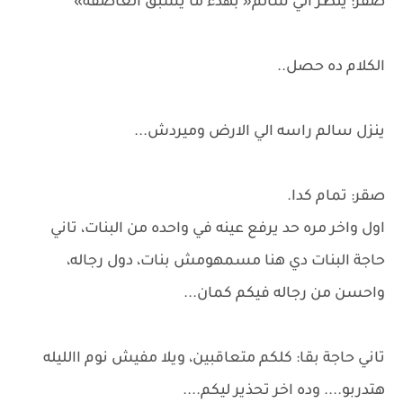
صقر: ينظر الي سالم« بهدء ما يسبق العاصفه»
الكلام ده حصل..
ينزل سالم راسه الي الارض وميردش...
صقر: تمام كدا.
اول واخر مره حد يرفع عينه في واحده من البنات، تاني
حاجة البنات دي هنا مسمهومش بنات، دول رجاله،
واحسن من رجاله فيكم كمان...
تاني حاجة بقا: كلكم متعاقبين، ويلا مفيش نوم االليله
هتدربو.... وده اخر تحذير ليكم....