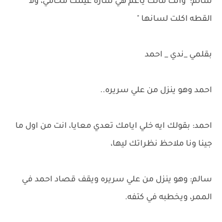
سالم: وانت مالك ياعم هي ساره عينتك محامي، ولا
القطه اكلت لسانها "
بقلمي _ندي _ احمد
احمد وهو ينزل من علي سريره..
احمد: بقولك ايه خلي ايامك تعدي معايا، انت من اول ما
جينا ونا ملاحظ نظراتك ليها،
سالم: وهو ينزل من علي سريره ويقف قصاد احمد في
الممر، ويخطبه في كتفه.