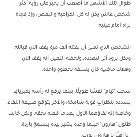
طوال تلك الأشهر، ما أصعب أن يجبر على رؤية أكثر
شخص عاش يكن له كل الكراهية والبغض، وإذ فجأة
يراه أمام عينيه.
الشخص الذي تمنى أن يقتله ألف مرة يقف الآن قبالته،
وبكل برود أتى ليهدده، ولحظه اللعين أنه يقف الآن
وهلاك ماضيه كان يسبقه بخطوةٍ واحدة.
سحب "تيام" نفسًا طويلًا، بينما يرفع له رأسه بكبرياءٍ،
يسدده بنظراتٍ قوية شامخة، والآخر يتوقع طبيعة اللقاء،
وخاصة إنه لقاؤهما الأول بعد ما فعله بحقه، ولكن خابت
ظنون "هارون" حينما وجده يشير بيده ببسمةٍ باردة:
_يا أهلًا يا هارون، نورت.