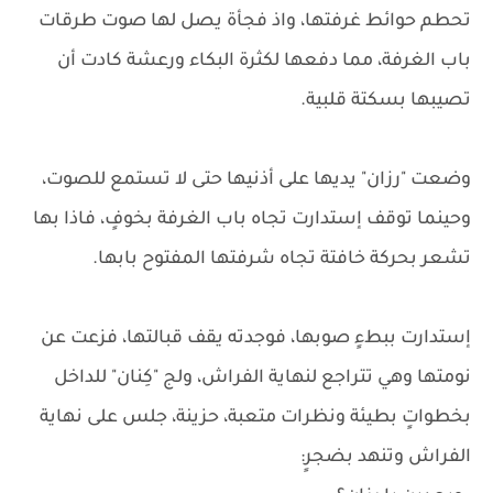
تحطم حوائط غرفتها، واذ فجأة يصل لها صوت طرقات
باب الغرفة، مما دفعها لكثرة البكاء ورعشة كادت أن
تصيبها بسكتة قلبية.
وضعت "رزان" يديها على أذنيها حتى لا تستمع للصوت،
وحينما توقف إستدارت تجاه باب الغرفة بخوفٍ، فاذا بها
تشعر بحركة خافتة تجاه شرفتها المفتوح بابها.
إستدارت ببطءٍ صوبها، فوجدته يقف قبالتها، فزعت عن
نومتها وهي تتراجع لنهاية الفراش، ولج "كِنان" للداخل
بخطواتٍ بطيئة ونظرات متعبة، حزينة، جلس على نهاية
الفراش وتنهد بضجرٍ: