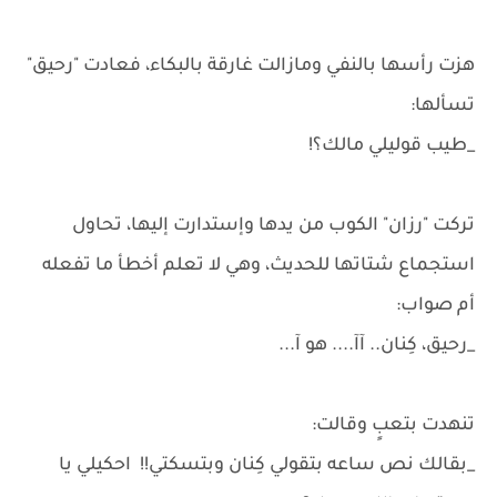
هزت رأسها بالنفي ومازالت غارقة بالبكاء، فعادت "رحيق"
تسألها:
_طيب قوليلي مالك؟!
تركت "رزان" الكوب من يدها وإستدارت إليها، تحاول
استجماع شتاتها للحديث، وهي لا تعلم أخطأ ما تفعله
أم صواب:
_رحيق، كِنان.. آآ.... هو آ...
تنهدت بتعبٍ وقالت:
_بقالك نص ساعه بتقولي كِنان وبتسكتي!! احكيلي يا