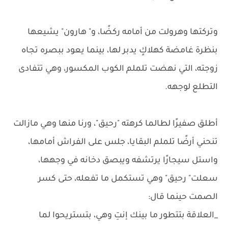
وتركتها وهرولت من أمامه ركضًا، و" هارون" يشيعها
بنظرة غامضة كهلاكٍ يدبر لها، بينما يعود ببصره تجاه
زوجته، التي نهضت تلملم الكوب المكسور، وهي تتفادى
التطلع لوجهه.
أطلق صفيرًا لطالما كرهته "رحيق"، ورنا منها وهي مازالت
تنحني أرضًا تلملم البقايا، جلس على الفراش أمامها،
واستل سيجارًا يرتشفه ويبصق دخانه في وجهها،
سعلت" رحيق" وهي تستكمل ما تفعله، حتى كسر
الصمت حينما قال:
_العلاقة بتتطور ما بينك إنتِ وهي، بتستريحوا لما