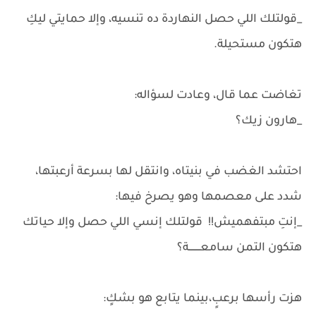
_قولتلك اللي حصل النهاردة ده تنسيه، وإلا حمايتي ليكِ
هتكون مستحيلة.
تغاضت عما قال، وعادت لسؤاله:
_هارون زيك؟
احتشد الغضب في بنيتاه، وانتقل لها بسرعة أرعبتها،
شدد على معصمها وهو يصرخ فيها:
_إنتِ مبتفهميش!! قولتلك إنسي اللي حصل وإلا حياتك
هتكون التمن سامعــــــــة؟
هزت رأسها برعبٍ،بينما يتابع هو بشكٍ: