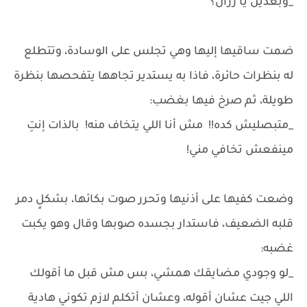
_وبعدين يا رزان؟
ضمت ساقيها إليها وهي تجلس على الوسادة، وتتطلع
له بنظرات حائرة، فاذا به يستدير تجاهها يتفحصها بنظرة
طويلة، ثم صرخ فيها بغضب:
_متبصليش كده!! مش أنا اللي يتخاف منه! بالذات إنتِ
مينفعش تخافي مني!
وضعت كفيها على أذنيها وتحرر صوت بكائها، بشكلٍ دمر
قلبه الضعيف، فاستدار بجسده صوبها وقال وهو يكبت
غضبه:
_لو وجودي مضايقك همشي، بس مش قبل ما أقولك
اللي جيت عشان أقوله، وعشان أتكلم لازم تكوني هادية