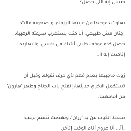
حبيبتي إيه اللي حصل؟
تهاوت دموعها من عينيها الزرقاء، وبصعوبة قالت:
_كِنان مش طبيعي، أنا كنت بستغرب سرعته الرهيبة،
حصل كذه موقف خلاني أشك في نفسي، والنهاردة
إتأكدت إنه آآ..
زوت حاجبيها بعدم فهم لأي حرف تقوله، وقبل أن
تستكمل الاخرى حديثها، إنفتح باب الجناح وظهر "هارون"
من أمامهما.
سقط الكوب من يد "رزان"، ونهضت تتمتم برعب:
_آآ... أنا هروح أنام الوقت إتأخر.