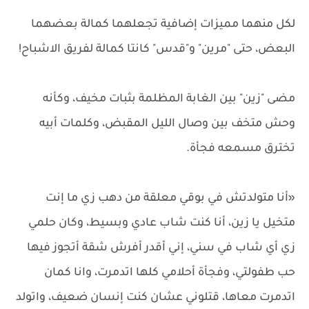
لكل منهما مميزات إضافية تجعلهما كمالة بعضهما
البعض، حتى "مرين" و"قدس" كانتا كمالة لفريق الاشباح!
مضى "زين" بين الغابة المظلمة بثبات مخيف، وكأنه
وحش متخف بين وصال الليل المقبض، وكلمات أبيه
تخترق مسمعه فجأة.
«أنا متولدتش في بوقي معلقة من دهب زي ما إنت
متخيل يا زين، أنا كنت شاب عادي وبسيط، وكان حلمي
زي أي شاب في سني، إني أقدر أفرش شقة أتجوز فيها
حب طفولتي، وفجأة أحلامي كلها اتدمرت، وانا كمان
اتدمرت معاها، قتلوني عشان كنت إنسان ضعيف، واتولد