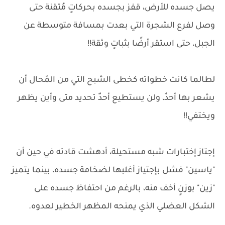
يصل جسده للأرض، قفز بجسده بحركاتٍ مُتقنة حتى
وصل لفرع الشجرة التي بعدت بمسافة متوسطة عن
الجبل، حتى استقر أرضًا بثباتٍ وثقة!!
لطالما كانت خطواته كخطى الشبح التي من المُحال أن
يشعر بها أحدٌ، ولن يستطيع أحدٌ تحديد متى وأين يظهر
ويختفي!!
إجتاز إختبارات شبه مستحيلة، أدهشت قادته في حين أن
"ياسين" فشل بإجتياز أغلبها لضخامة جسده، بينما يتميز
"زين" بوزنٍ أخف منه، بالرغم من احتفاظ جسده على
الشكل العضلي الذي يمنحه المظهر الخطير لعدوه.