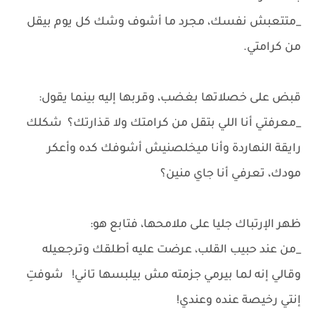
_متتعبش نفسك، مجرد ما أشوف وشك كل يوم بيقل
من كرامتي.
قبض على خصلاتها بغضب، وقربها إليه بينما يقول:
_معرفتي أنا اللي بتقل من كرامتك ولا قذارتك؟ شكلك
رايقة النهاردة وأنا ميخلصنيش أشوفك كده وأعكر
مودك، تعرفي أنا جاي منين؟
ظهر الإرتباك جليا على ملامحها، فتابع هو:
_من عند حبيب القلب، عرضت عليه أطلقك وترجعيله
وقالي إنه لما بيرمي جزمته مش بيلبسها تاني! شوفتِ
إنتي رخيصة عنده وعندي!