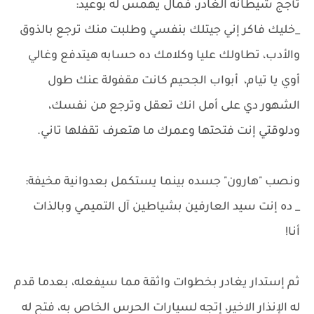
تأجج شيطانه الغادر، فمال يهمس له بوعيد:
_خليك فاكر إني جيتلك بنفسي وطلبت منك ترجع بالذوق
والأدب، تطاولك عليا وكلامك ده حسابه هيتدفع وغالي
أوي يا تيام، أبواب الجحيم كانت مقفولة عنك طول
الشهور دي على أمل انك تعقل وترجع من نفسك،
ودلوقتي إنت فتحتها وعمرك ما هتعرف تقفلها تاني.
ونصب "هارون" جسده بينما يستكمل بعدوانية مخيفة:
_ ده إنت سيد العارفين بشياطين آل التميمي وبالذات
أنا!
ثم إستدار يغادر بخطوات واثقة مما سيفعله، بعدما قدم
له الإنذار الاخير، إتجه لسيارات الحرس الخاص به، فتح له