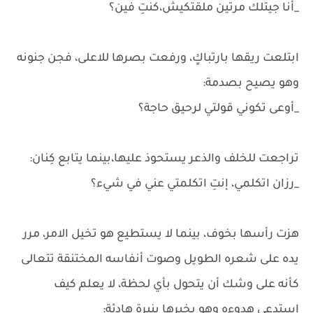
_أنا جيتلك مرتين ملقتكيش،كنتِ فين؟
ابتلعت ريقها بارتباكٍ، ورفعت بصرها للاعلى، فجن جنونه
وهو يصيح بصدمة:
_أوعى تكوني قولتي لرحيق حاجة؟
تراجعت للخلف والذعر يستحوذ عليها،بينما يتابع كِنان:
_رزان اتكلمي، إنتِ اتكلمتي عني في شيء؟
هزت رأسها بخوف، بينما لا يستطيع هو تخيل الامر، مرر
يده على شعره الطويل وصوت أنفاسه المختنقة تتعالى
كأنه على وشك أن يتحول بأي لحظة، لا يعلم كيف
إستدعى هدوءه وهو يخبرها بنبرة هادئة: