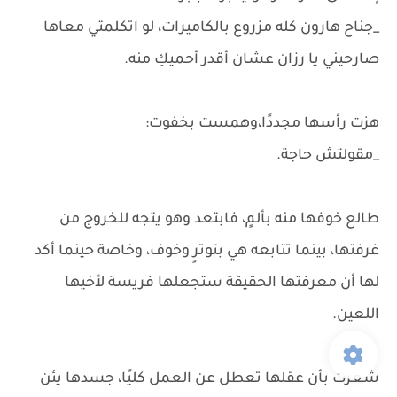
_جناح هارون كله مزروع بالكاميرات، لو اتكلمتي معاها
صارحيني يا رزان عشان أقدر أحميكِ منه.
هزت رأسها مجددًا،وهمست بخفوت:
_مقولتش حاجة.
طالع خوفها منه بألمٍ، فابتعد وهو يتجه للخروج من
غرفتها، بينما تتابعه هي بتوترٍ وخوف، وخاصة حينما أكد
لها أن معرفتها الحقيقة ستجعلها فريسة لأخيها
اللعين.
شعرت بأن عقلها تعطل عن العمل كليًا، جسدها يئن