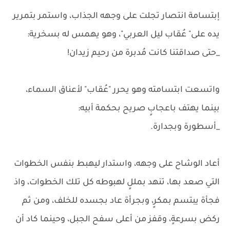
إبتسامة انتصار تجلت على وجهه الجذاب، واستمر بتمرير
يده على" عُقاب ليل العربي"، وهو يهمس له بسخرية:
_حتى صداقتنا كانت مُدبرة من رحيم زيدان!
واتسعت ابتسامته وهو يحرر "عُقاب" لأعناق السماء،
بينما يهتف باعجابٍ صريح بحكمة أبيه:
_أسطورة وبجدارة.
أعاد الوشاح على وجهه، واستدار ليهبط بنفس الخطوات
التي صعد بها، تنهد بمللٍ لهبوطه كل تلك الخطوات، واذ
فجأة يبتسم بمكرٍ، وبجرأة عاد بجسده للخلف، ومن ثم
ركض بسرعةٍ، وقفز من أعلى سفح الجبل، وحينما كاد أن