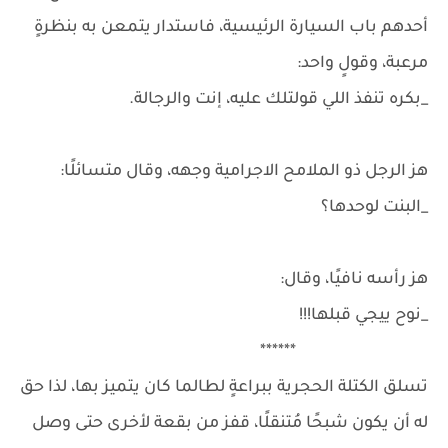
أحدهم باب السيارة الرئيسية، فاستدار يتمعن به بنظرةٍ
مرعبة، وقولٍ واحد:
_بكره تنفذ اللي قولتلك عليه، إنت والرجالة.
هز الرجل ذو الملامح الاجرامية وجهه، وقال متسائلًا:
_البنت لوحدها؟
هز رأسه نافيًا، وقال:
_نوح ييجي قبلها!!!
******
تسلق الكتلة الحجرية ببراعةٍ لطالما كان يتميز بها، لذا حق
له أن يكون شبحًا مُتنقلًا، قفز من بقعة لأخرى حتى وصل