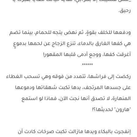
_مش هسيبك إلا بمزاجي، نهاية حياتك معايا بقبرك يا
رحيق.
ودفعها للخلف بقوةٍ، ثم نهض يتجه للحمام، بينما تضم
هي كفها الغارق بالدماء، تنزع الزجاج عن لحمها بدموعٍ
أغرقت كفها، ووجع أدمى قلبها المقهور!
******
ركضت إلى فراشها، تتمدد من فوقه وهي تسحب الغطاء
على جسدها المرتجف، يدها تكبت شهقاتها ودموعها
المنهارة، لا تصدق أنها نجت الآن، فماذا لو استمع
"هارون" لحديثها؟!
إنفجرت بالبكاء ويدها مازالت تكبت صرخات كادت أن