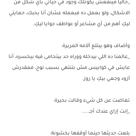
_حاليًا مينفعش يكونلك وجود في حياتي بأي شكل من
الاشكال، ولو بعمل ده فبعمله عشان أنا بحبك، حمايتي
ليكِ أهم من أي مشاعر أو عواطف جوايا ليكِ.
وأضاف وهو يبتلع آلآمه المريرة:
_عالمنا ده اللي بيدخله ووراه حد بيتحامى فيه بيخسره، أنا
عايش في كوابيس مش بتنتهي بسبب نوح، فمقدرش
أزود وجعي بيكِ يا روز.
تغاضت عن كل شيء وقالت بحيرة:
_إنت إزاي عندك أجـ.....
بلعت حديثها حينما أوقفها بخشونة: