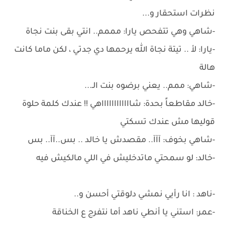
نظرات استحقار و...
-شاهي وهي تتفحص يارا: مممم.. انتي بقى بنت نجاة
-يارا: لأ .. تيتة نجاة الله يرحمها دي جدتي ، لكن ماما كانت
هالة
-شاهي: ممم.. يعني برضوه بنت الـ...
-خالد مقاطعاً بحدة: شااااااااااااهي !! عندك كلمة حلوة
قوليها مش عندك تسكتي
-شاهي بخوف: آآآ.. مقصدش يا خالد .. بس..آآ.. بس
-خالد: لو سمحتي ماتدخليش في اللي مالكيش فيه
-ناهد : انا رأيي نمشي دلوقتي أحسن و..
-عمر: استني يا أنطي ناهد أما نتفرج ع الخناقة