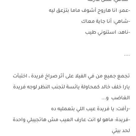
-شاهي: مش عارفة
-عمر: انا هاروح أشوف ماما بتزعق ليه
-شاهي: أنا جاية معاك
-ناهد: استنوني طيب
....
تجمع جميع من في الفيلا على أثر صراخ فريدة ، اختبأت
يارا خلف خالد كمحاولة يائسة لتجنب النظر لوجه فريدة
الغاضب و...
-رأفت: يا فريدة عيب اللي بتعمليه ده
-فريدة: ماهو لو انت عارف العيب مش هاتجيبلي واحدة
لحد بيتي