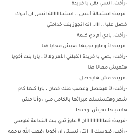
-رأفت: انسي بقى يا فريدة
-فريدة: استحالة أنسى .. استحاااااالة انسى ان أخوك
فضل عليا .. آآآ.. انه اتجوز بنت خدامتي
-رأفت: يادي أم دي كلمة
-فريدة: لأ وعاوز تجيبها تعيش معايا هنا
-رأفت: بصي يا فريدة اتقبلتي الأمر ولا لأ ، يارا بنت أخويا
هتعيش معانا هنا
-فريدة: مش هايحصل
-رأفت: لأ هيحصل وغصب عنك كمان ، يارا كلها كام
شهر وهتستسلم ميراثها بالكامل مني ، وأنا مش
هاسيبها تعيش لوحدها
-فريدة: كمااااااااااااان !! عاوز تدي بنت الخدامة فلوسي
-رأفت: فلوسك !!! انتي نسيتي ان أخويا رفعت الله يرحمه