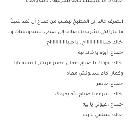
-خالد: لأ انا هاجيبلك حاجة تشربيها ، ثانية واحدة
انصرف خالد إلى المطبخ ليطلب من صباح أن تعد شيئاً
ما ليارا لكي تشربه بالاضافة إلى بعض السندوتشات و..
-خالد: صباااااااااااااح ، يا صبااااااااااااح
-صباح: أيوه يا خالد بيه
-خالد: بقولك يا صباح اعملي عصير فريش للآنسة يارا
وكمان كام سدنوتش معاه
-صباح: حاضر
-خالد: بسرعة يا صباح الله يكرمك
-صباح : عيوني يا بيه
-خالد: تسلمي يا رب