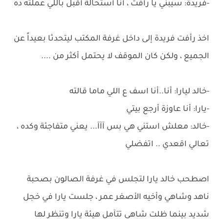
-فريدة: سيبني يا رأفت ، أنا أستحالة أقبل باللي عملته ده
اخذ رأفت فريدة إلى داخل غرفة المكتب ليتحدثا بعيداً عن
الجميع ، ولكن كان الموقف لا يحتمل أكثر من ....
-خالد ليارا: أنا..أنا اسف ع اللي ماما قالته
-يارا: أنا عاوزة أرجع بيتي
-خالد: معلش استني هي بس آآآ... يعني متفاجئة وكده ،
تعالي اقعدي .. اتفضلي
اصطحب خالد يارا لتجلس في غرفة الصالون بصحبة
ناهد وشاهي وأخيه الأصغر عمر ، جلست يارا في خجل
شديد بينما ظلت شاهي تتآمل هيئة يارا وتنظر لها