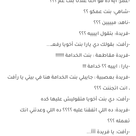
-عمر: ايه ده هو احنا عندنا بنت عم ؟؟؟
-شاهي: بنت عمكو ؟؟
-ناهد: ميييين ؟؟؟
-فريدة: بتقول اييييه ؟؟؟
-رأفت: بقولك دي يارا بنت أخويا رفعــ...
-فريدة مقاطعة : بنت الخدامة !!!!!!!
-يارا : ايييه ؟؟ خدامة !!!
-فريدة بعصبية : جايبلي بنت الخدامة هنا في بيتي يا رأفت
، انت اتجننت ؟؟؟
-رأفت: دي بنت أخويا متقوليش عليها كده
-فريدة: ده اللي اتفقنا عليه ؟؟؟؟ ده اللي وعدتني انك
تعمله ؟؟؟
-رأفت: يا فريدة آآآ...