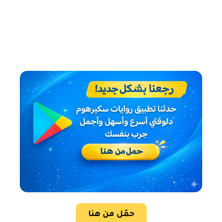
حمّل من هنا