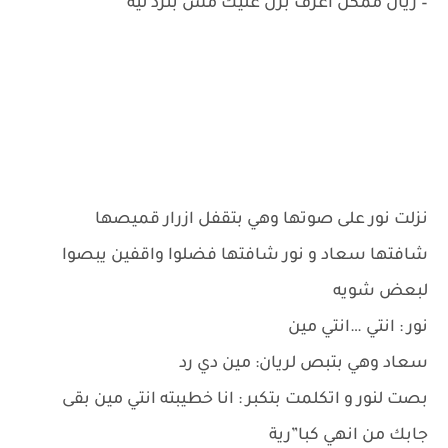
– ريان ممكن اعرف برن عليك مش بترد ليه
نزلت نور على صوتها وهي بتقفل ازرار قميصها
شافتها سعاد و نور شافتها فضلوا واقفين يبصوا
لبعض شويه
نور : انتي …انتي مين
سعاد وهي بتبص لريان: مين دي رد
بصت لنور و اتكلمت بتكبر : انا خطيبته انتي مين بقى
جابك من انهي كبا”رية