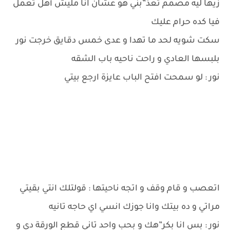
زيها ليه مصمم تعذ”بني هو عشان انا مليش أهل تعمل
فيا كده حرام عليك
سكت شويه لحد ما تهدا و عدى خمس دقايق خرجت نور
بلبسها العادي و راحت ناحيه باب الشقه
نور : لو سمحت افتح الباب عايزة ارجع بيتي
اتعصب و قام وقف و اتجه ناحيتها : قولتلك انتي بقيتي
مراتي و ده بيتك وانا جوزك انسي اي حاجه تانيه
نور : بس انا بكر”هك و بحب واحد تاني قطع الورقة دي و