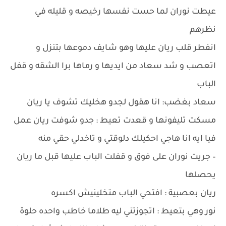
عيطت نوران لما حست نفسها رخيصه و قليله في
نظرهم
انفطر قلب ريان عليها وهو شايف دموعها بتنزل و
اتعصب و شد سعاد من ايديها و رماها برا الشقه و قفل
الباب
سعاد بغضب: انا هقول لجدو هخليك تشوف يا ريان
مسكت تليفونها و قعدت تعيط : جدو شوفت ريان عمل
فيا ايه انا هاجي احكيلك دلوقتي و تاخدلي حقي منه
– جريت نوران على فوق و قفلت الباب عليها قبل ما ريان
يحصلها
ريان بعصبية : افتحي الباب متخلينيش اكسره
نور وهي بتعيط : اتجوزتني ليه طلاما خاطب واحده حلوة