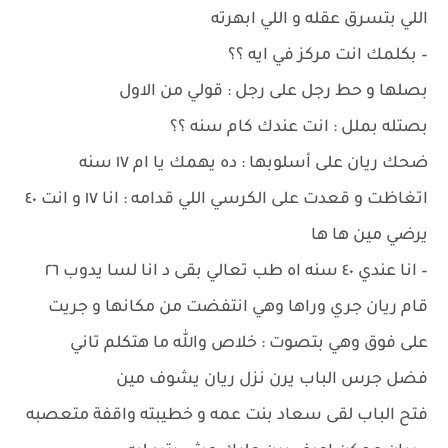
اللي بتسرق عقله و اللي ابهرته
– بكلمك انت مركز في ايه ؟؟
بصلها و حط رجل على رجل : قولي من الاول
بصتله بملل : انت عندك كام سنه ؟؟
ضحك ريان على أسلوبها : ده يهمك يا ام ١٧ سنه
اتغاظت و قعدت على الكرسي اللي قدامه : انا ١٧ و انت ٤٠
يرضي مين ها ها
– انا عندي ٤٠ سنه اه طب تعالي بقى د انا لسا يدوب ٢٦
قام ريان جري وراها وهي انتفضت من مكانها و جريت
على فوق وهي بتصوت : خلاص والله ما هتكلم تاني
فضل جرس الباب يرن نزل ريان يشوف مين
فتح الباب لقى سعاد بنت عمه و خطيبته واقفة متعصبه