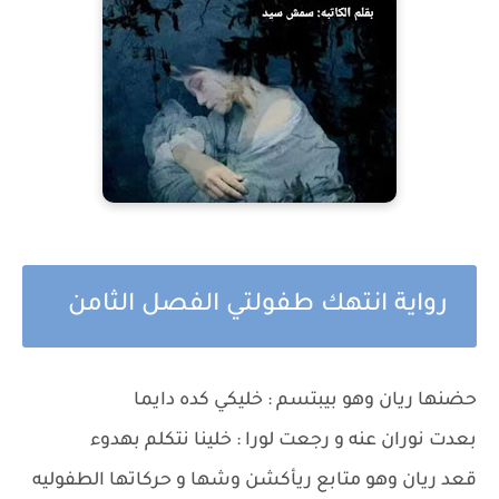
رواية انتهك طفولتي الفصل الثامن
حضنها ريان وهو بيبتسم : خليكي كده دايما
بعدت نوران عنه و رجعت لورا : خلينا نتكلم بهدوء
قعد ريان وهو متابع ريأكشن وشها و حركاتها الطفوليه