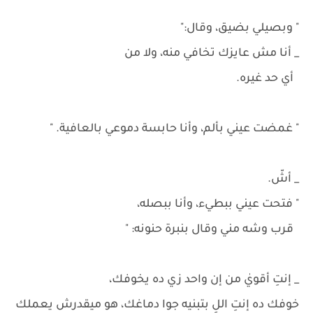
" وبصيلي بضيق، وقال:"
_ أنا مش عايزك تخافي منه، ولا من
أي حد غيره.
" غمضت عيني بألم، وأنا حابسة دموعي بالعافية. "
_ أشّ.
" فتحت عيني ببطيء، وأنا ببصله،
قرب وشه مني وقال بنبرة حنونه: "
_ إنتِ أقويٰ من إن واحد زي ده يخوفك،
خوفك ده إنتِ اللِ بتبنيه جوا دماغك، هو ميقدرش يعملك