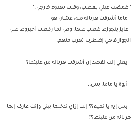
" غمضت عيني بغضب، وقلت بهدوء خارجي: "
_ ماما أشرقت هربانه منه، عشان هو
عايز يتجوزها غصب عنها، وهي لما رفضت أجبروها علي
الجواز فَـ هي إضطرت تهرب منهم.
_ يعني إنت تقصد إن أشرقت هربانه من عليتها؟
_ أيوة يا ماما، بس...
_ بس إيه يا تميم؟؟ إنت إزاي تدخلها بيتي وإنت عارف إنها
هربانه من عليتها؟؟