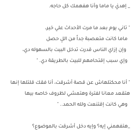
_ إهديٰ يا ماما وأنا هفهمك كل حاجه.
" تاني يوم بعد ما مرت الأحداث علي خير،
ماما كانت متعصبة جداً من اللِ حصل
وإن إزاي الناس قدرت تدخل البيت بالسهوله دي،
وإي سبب إقتحامهم للبيت بالطريقة دي. "
" أنا محكتلهاش عن قصة أشرقت، أنا فقك قلتلها إنها
هتقعد معانا لفترة وهتمشي لظروف خاصه بيها
وهي كانت إقتنعت ولله الحمد.. "
_هتفهمني إيه؟ وإيه دخل أشرقت بالموضوع؟