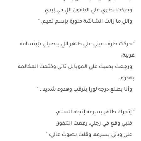
وحركت نظري علي التلفون اللِ في إيدي
واللِ ما زالت الشاشة منورة بإسم تميم. "
" حركت طرف عيني علي طاهر اللِ ببصيلي بإبتسامه
غريبة،
ورجعت بصيت علي الموبايل تاني وفتحت المكالمه
بهدوء،
وأنا بطلع درجه لورا بترقب وهدوء شديد.. "
" إتحرك طاهر بسرعه إتجاه السلم،
قلبي وقع في رجلي، رفعت التلفون
علي ودني بسرعه، وقلت بصوت عالي: "