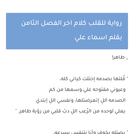
رواية للقلب كلام اخر الفصل الثامن
بقلم اسماء علي
_ طاهر!
" قُلتها بصدمه إحتلت كياني كله،
وعيوني مفتوحه علي وسعها من كم
الصدمه اللِ إتعرضتلها، ونفسي اللِ إبتديٰ
يعلي لوحده من الرُعب اللِ دبّ قلبي من رؤية طاهر. "
" بصتله بخوف وأنا بتنفس بسرعه،