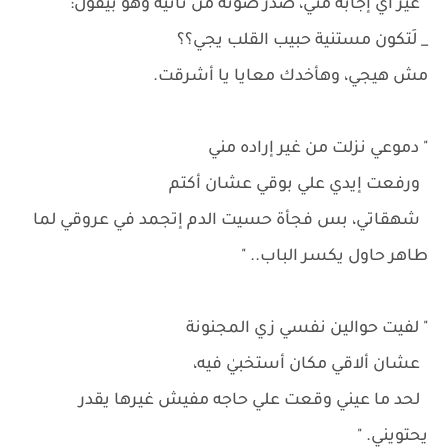
غير أي إجابة مني، صدر صوته من تانية وهو بيقول: "
_ لَتكون مستنية حبيب القلب يجي؟؟
مش هيجي، وهأخدك معايا يا أشرقت.
" دموعي نزلت من غير إراده مني
ورفعت إيدي علي بوقي عشان أكتم
شهقاتي، بس فجأة حسيت الدم إتجمد في عروقي لما
طاهر حاول يكسر الباب.. "
" لفيت حوالين نفسي زي المجنونة
عشان ألاقي مكان أستخبيٰ فيه،
لحد ما عيني وقعت علي حاجه مفيش غيرها يقدر
يحتويني. "