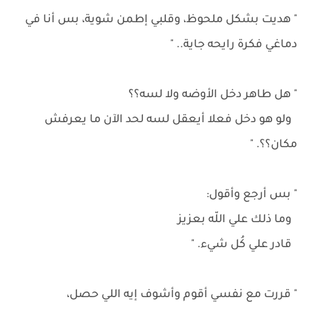
" هديت بشكل ملحوظ، وقلبي إطمن شوية، بس أنا في
دماغي فكرة رايحه جاية.. "
" هل طاهر دخل الأوضه ولا لسه؟؟
ولو هو دخل فعلا أيعقل لسه لحد الآن ما يعرفش
مكان؟؟. "
" بس أرجع وأقول:
وما ذلك علي اللّه بعزيز
قادر علي كُل شيء. "
" قررت مع نفسي أقوم وأشوف إيه اللي حصل،