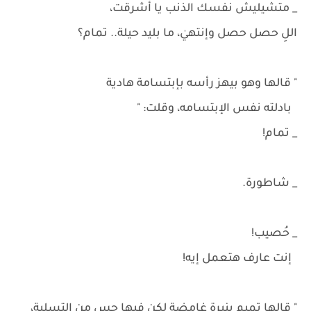
_ متشيليش نفسك الذنب يا أشرقت،
اللِ حصل حصل وإنتهيٰ، ما بليد حيلة.. تمام؟
" قالها وهو بيهز رأسه بإبتسامة هادية
بادلته نفس الإبتسامه، وقلت: "
_ تمام!
_ شاطورة.
_ حُصيب!
إنت عارف هتعمل إيه!
" قالها تميم بنبرة غامضة لكن فيها حِس من التسلية،