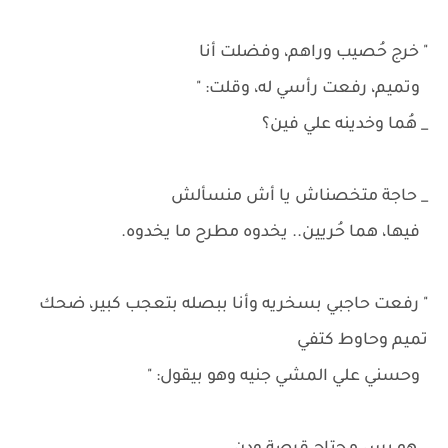
" خرج حُصيب وراهم، وفضلت أنا
وتميم، رفعت رأسي له، وقلت: "
_ هُما وخدينه علي فين؟
_ حاجة متخصناش يا أش منسألش
فيها، هما حُريين.. يخدوه مطرح ما يخدوه.
" رفعت حاجبي بسخريه وأنا ببصله بتعجب كبير، ضحك
تميم وحاوط كتفي
وحسني علي المشي جنيه وهو بيقول: "