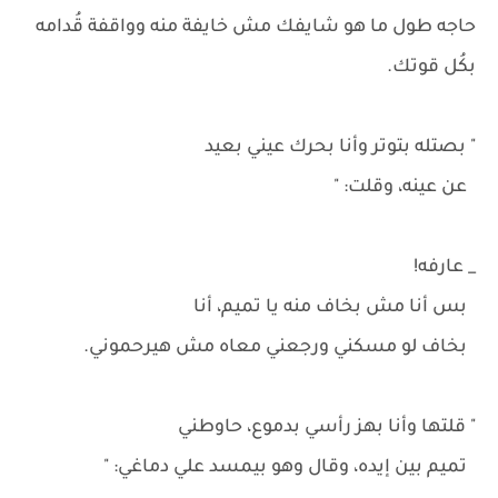
حاجه طول ما هو شايفك مش خايفة منه وواقفة قُدامه
بكُل قوتك.
" بصتله بتوتر وأنا بحرك عيني بعيد
عن عينه، وقلت: "
_ عارفه!
بس أنا مش بخاف منه يا تميم، أنا
بخاف لو مسكني ورجعني معاه مش هيرحموني.
" قلتها وأنا بهز رأسي بدموع، حاوطني
تميم بين إيده، وقال وهو بيمسد علي دماغي: "