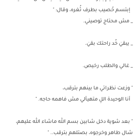
إبتسم حُصيب بطرف ثُغره، وقال: "
_ مش محتاج توصيني.
_ يبقيٰ خُد راحتك بقيٰ.
_ غالي والطلب رخيص.
" وزعت نظراتي ما بينهم بترقب،
أنا الوحيدة اللِ متهيألي مش فاهمه حاجه. "
" بعد شوية دخل شابين بسم الله ماشاء الله عليهم،
شال طاهر وخرجوه، بصتلهم بترقب.. "