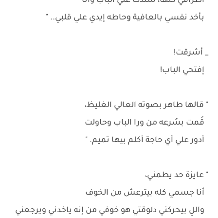
أطرافي كلها، سندت علي الباب وأنا
بأخد نفسي بالعافية وحاطه إيدي علي قلبي.. "
_ أشرقت!
إفتحي الباب!
" قالها طاهر بصوته العالي الغليظ،
قُمت بسُرعه من ورا الباب وحاولت
أدور علي أي حاجة أكلم بيها تميم. "
" عايزة حد يطمني،
أنا جسمي كله بيترعش من الخوف
واللِ بيحركني دلوقتي هو خوفي من إنه ياخدني ويرجعني