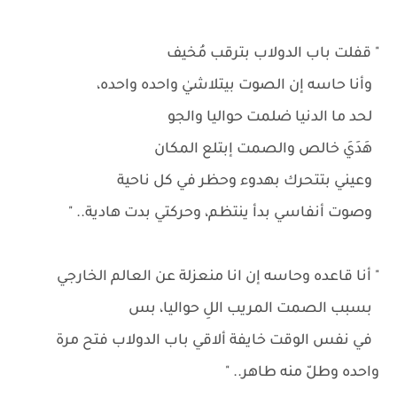
" قفلت باب الدولاب بترقب مُخيف
وأنا حاسه إن الصوت بيتلاشيٰ واحده واحده،
لحد ما الدنيا ضلمت حواليا والجو
هَدَيَ خالص والصمت إبتلع المكان
وعيني بتتحرك بهدوء وحظر في كل ناحية
وصوت أنفاسي بدأ ينتظم، وحركتي بدت هادية.. "
" أنا قاعده وحاسه إن انا منعزلة عن العالم الخارجي
بسبب الصمت المريب اللِ حواليا، بس
في نفس الوقت خايفة ألاقي باب الدولاب فتح مرة
واحده وطلّ منه طاهر.. "