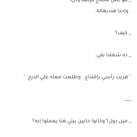
_ هو بس محتاج قرصة ودن،
وإحنا هنديهاله.
_ كيف؟
_ ده شغلنا بقيٰ.
" هزيت رأسي بإقتناع.. وطلعت معاه علي الدرج. "
___
_ مين دول؟ وكانوا جايين بيتي هنا يعملوا إيه؟