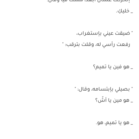
" إتحركت عشان أبعد، مسك فيا وقال: "
_ خليكِ.
" ضيقت عيني بإستغراب،
رفعت رأسي له، وقلت بترقب: "
_ هو فين يا تميم؟
" بصيلي بإبتسامه، وقال: "
_ هو مين يا أشّ؟
_ هو يا تميم، هو.