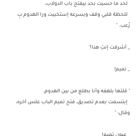
لحد ما حسيت بحد بيفتح باب الدولاب،
للحظة قلبي وقف وبسرعه إستخبيت ورا الهدوم بِ
رُعب. "
_ أشرقت إنتِ هنا؟
_ تميم!
" قلتها بلهفه وأنا بطلع من بين الهدوم،
إبتسمت بعدم تصديق، فتح تميم الباب علس آخره،
وقال: "
_ عيون تميم!