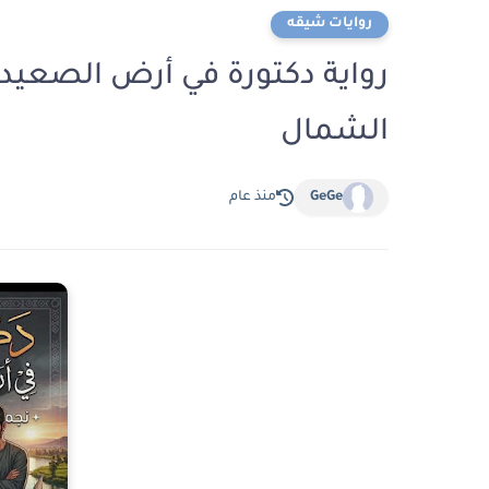
روايات شيقه
الشمال
GeGe
منذ عام