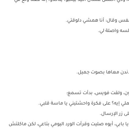
دي أحسن عشان أكيد بيحبوا يتأكدوا إنه فعلًا ولّع في
فس وقال: أنا همشي دلوقتي.
لسه واصلة لي.
تدندن معاها بصوت جميل.
ون، ولقت فويس، بدأت تسمع:
ملي إيه؟ على فكرة واحشتيني يا ماسة قلبي.
زر الإرسال.
بابي، أيوه صليت وقرأت الورد اليومي بتاعي، لكن ماكلتش