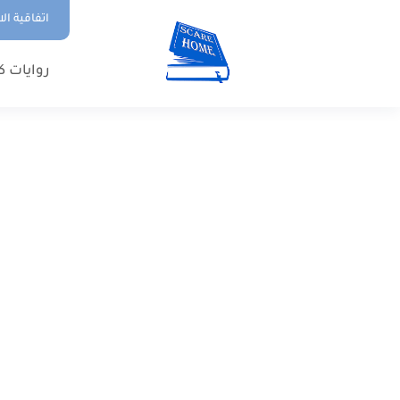
اتفاقية ال
روايات ك