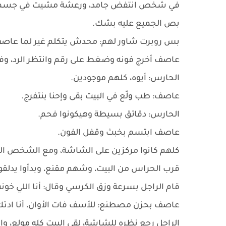
في شخص انتفض جامد، ورعشة مشيت في جسمه، 
بص الجميع عليه بشك.
بس روبرت شاور لهم: محدش يتكلم غير لما عا
عاصف أخرج فونه وضغط على رقم وانتظر الرد، وفت
الحارس: أيوه، كلهم موجودين.
عاصف: طب ولّع في البيت بقى وإحنا بنتفرج.
الحارس: دقائق بسيطة وهيكونوا فحم.
عاصف ابتسم بخبث وقفل الفون.
كلهم كانوا مركزين على الشاشة، ومع الشخص الل
قرب الحراس من البيت، وشهم مقنع، وبدأوا يدلقو
قام الراجل بسرعة وزق الكرسي وقال: أنا اللي خو
عاصف بحزن مصطنع: للأسف فات الأوان، أنا اد
الراجل رجع نظره للشاشة، لقى البيت كله مولع، 