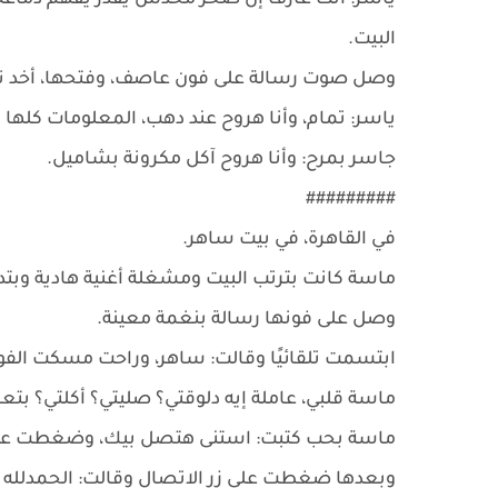
ياسر: أنت عارف إن صخر محدش يقدر يفهم دماغه، و
البيت.
وصل صوت رسالة على فون عاصف، وفتحها، أخد ن
ياسر: تمام، وأنا هروح عند دهب، المعلومات كلها 
جاسر بمرح: وأنا هروح آكل مكرونة بشاميل.
#########
في القاهرة، في بيت ساهر.
ماسة كانت بترتب البيت ومشغلة أغنية هادية وب
وصل على فونها رسالة بنغمة معينة.
ابتسمت تلقائيًا وقالت: ساهر، وراحت مسكت الف
ماسة قلبي، عاملة إيه دلوقتي؟ صليتي؟ أكلتي؟ بتع
ماسة بحب كتبت: استنى هتصل بيك، وضغطت على 
وبعدها ضغطت على زر الاتصال وقالت: الحمدلله يا 