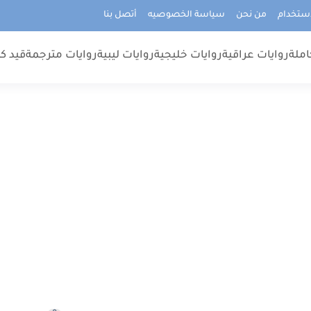
استخدام
من نحن
سياسة الخصوصيه
أتصل بنا
املة
روايات عراقية
روايات خليجية
روايات ليبية
روايات مترجمة
قيد كت