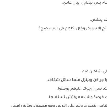
بس بيحاول يبان عادي.
صف يخلص.
ح الاسبيكر وقال: كلهم في البيت صح؟
ي شاكين فيه.
ا جراكن وبينزل منها سائل شفاف.
نت، بس أرجوك خليهم يوقفوا.
تك فرصة وانت معرفتش تستغلها.
والناس بتصرخ، وقع على الأرض وهو مصدوم وكأنه رافض