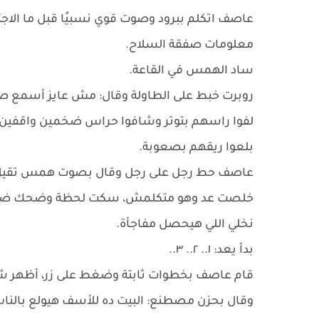
عاصف اتكلم ببرود وصوت قوي نسبيًا قبل ما الاجتم
معلومات صفقة السلاح.
ساد الهمس في القاعة.
روبرت خبط على الطاولة وقال: مش عايز أسمع صوت
لفوا راسهم بتوتر وشافوا حراس ضخمين واقفين
بلعوا ريقهم بصعوبة.
عاصف حط رجل على رجل وقال بصوت همس تقيل: الل
خلصت عد وهو متكلمش، سكت لحظة وضحك ضح
نخلي اللي هيحصل مفاجأة.
بدأ يعد: ١.. ٢.. ٣..
قام عاصف بخطوات ثابتة وضغط على زر، أظهر شاش
وقال بحزن مصطنع: البيت ده للأسف هيولع بالناس