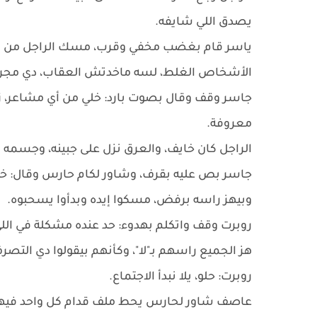
يصدق اللي شايفه.
ياسر قام بغضب مخفي وقرب، مسك الراجل من ال
الأشخاص الغلط، لسه ماخدتش العقاب، دي مجرد 
جاسر وقف وقال بصوت بارد: خلي من أي مشاعر، زي ما
معروفة.
الراجل كان خايف، والعرق نزل على جبينه، وجسمه 
جاسر بص عليه بقرف، وشاور لكام حارس وقال: خدوه 
وبيهز راسه برفض، مسكوا إيده وبدأوا يسحبوه.
روبرت وقف واتكلم بهدوء: حد عنده مشكلة في ال
هز الجميع راسهم بـ"لا"، وكأنهم بيقولوا دي التص
روبرت: حلو، يلا نبدأ الاجتماع.
عاصف شاور لحارس يحط ملف قدام كل واحد فيه