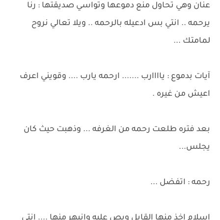
عنان وهي تحاول منع دموعها وتواسي صديقتها : رنا
يرحمه .. انتي بس ادعيله بالرحمه .. ويلا تعالي نروح
لمامتك ...
آيات بدموع : ياااارب ....... ارحمه يارب .... وقويني اعرف
اعيش من غيره .
بعد فتره طلعت رحمه من الغرفه ... وذهبت حيث كان
يجلس...
رحمه : اتفضل ...
إسلام اخذ منها القابل وبص عليه وانبهر منها .... انتي