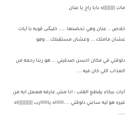
مات ||||||||ه بابا راح يا عنان
خلاص .. عنان وهي تحضنها ..... خلیکی قویه با آیات
عشان مامتك ... وعشان مستقبلك .. وهو
دلوقتي في مكان احسن صدقيني ... هو ربنا رحمه من
العذاب اللي كان فيه ...
آيات ببكاء يقطع القلب : انا مش عارفه هعمل ايه من
غيره هو ليه سابني دلوقتي ....ااااااه ياااااارب ||||||||||اه
.....