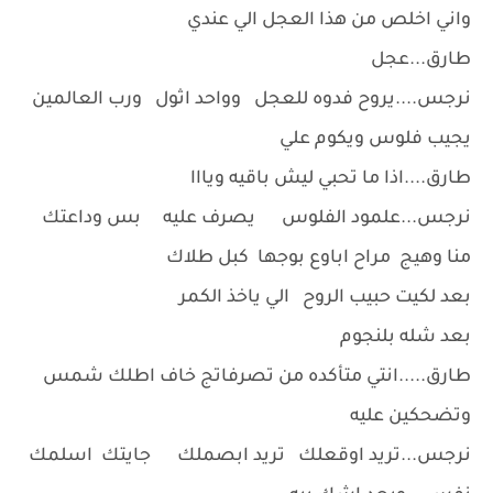
واني اخلص من هذا العجل الي عندي
طارق...عجل
نرجس....يروح فدوه للعجل وواحد اثول ورب العالمين
يجيب فلوس ويكوم علي
طارق....اذا ما تحبي ليش باقيه ويااا
نرجس...علمود الفلوس يصرف عليه بس وداعتك
منا وهيج مراح اباوع بوجها كبل طلاك
بعد لكيت حبيب الروح الي ياخذ الكمر
بعد شله بلنجوم
طارق.....انتي متأكده من تصرفاتج خاف اطلك شمس
وتضحكين عليه
نرجس...تريد اوقعلك تريد ابصملك جايتك اسلمك