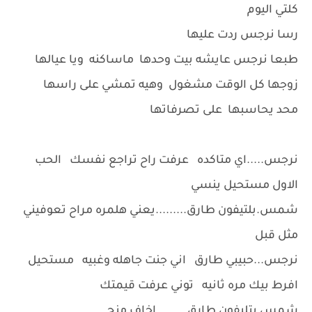
كلتي اليوم
رسا نرجس ردت عليها
طبعا نرجس عايشه بيت وحدها ماساكنه ويا عيالها
زوجها كل الوقت مشغول وهيه تمشي على راسها
محد يحاسبها على تصرفاتها
نرجس.....اي متاكده عرفت راح تراجع نفسك الحب
الاول مستحيل ينسي
شمس.بلتيفون طارق.........يعني هلمره مراح تعوفيني
مثل قبل
نرجس...حبيبي طارق اني جنت جاهله وغبيه مستحيل
افرط بيك مره ثانيه توني عرفت قيمتك
شمس بتليفون طارق.........اخاف منج