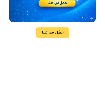
حمّل من هنا