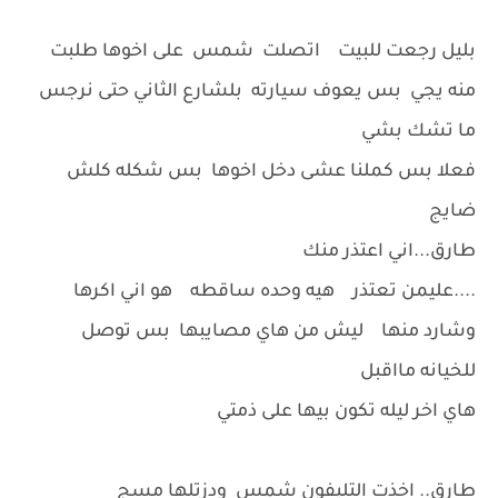
بليل رجعت للبيت اتصلت شمس على اخوها طلبت
منه يجي بس يعوف سيارته بلشارع الثاني حتى نرجس
ما تشك بشي
فعلا بس كملنا عشى دخل اخوها بس شكله كلش
ضايج
طارق...اني اعتذر منك
....عليمن تعتذر هيه وحده ساقطه هو اني اكرها
وشارد منها ليش من هاي مصايبها بس توصل
للخيانه مااقبل
هاي اخر ليله تكون بيها على ذمتي
طارق.. اخذت التليفون شمس ودزتلها مسج