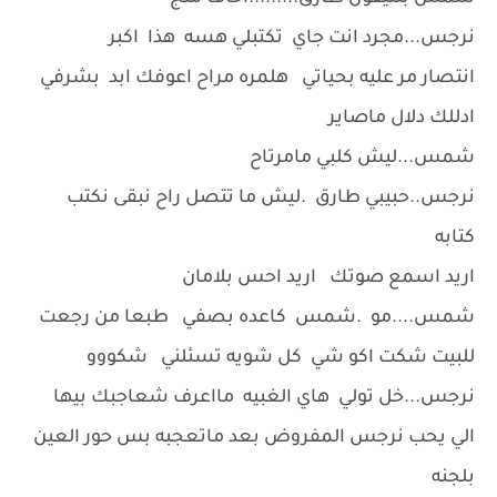
نرجس...مجرد انت جاي تكتبلي هسه هذا اكبر
انتصار مر عليه بحياتي هلمره مراح اعوفك ابد بشرفي
ادللك دلال ماصاير
شمس...ليش كلبي مامرتاح
نرجس..حبيبي طارق .ليش ما تتصل راح نبقى نكتب
كتابه
اريد اسمع صوتك اريد احس بلامان
شمس....مو .شمس كاعده بصفي طبعا من رجعت
للبيت شكت اكو شي كل شويه تسئلني شكووو
نرجس...خل تولي هاي الغبيه مااعرف شعاجبك بيها
الي يحب نرجس المفروض بعد ماتعجبه بس حور العين
بلجنه