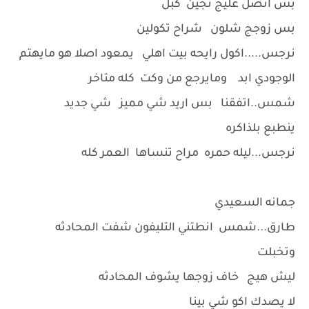
بس اتصل عليج تجين كبل
بس زوجج شلون شراح تكولين
نرجس.....اكول رايحه بيت اهلي يمعود اصلا هو مايهتم
الوجودي ابد ومايرجع من وكت كله متاخر
شمس..اتفقنا بس اريد شي مميز شي جديد
ينطبع بلذاكره
نرجس...ليله حمره مراح تنساها العمر كله
جمانه السعيدي
طارق...شمس انطتني التليفون شفت المحادثه
وتخبلت
ليش هيج خاف زوجها يشوف المحادثه
لا يصدك اكو شي بينا