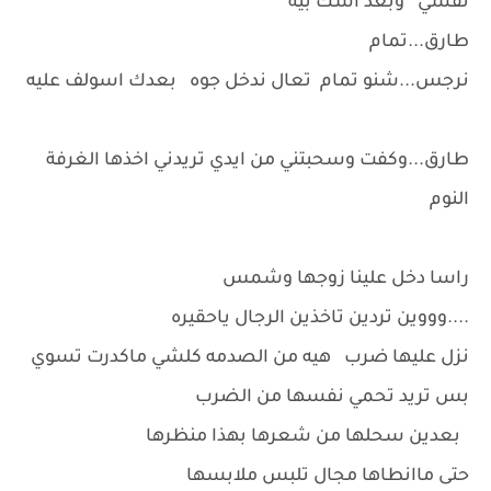
نفسي وبعد اشك بيه
طارق...تمام
نرجس...شنو تمام تعال ندخل جوه بعدك اسولف عليه
طارق...وكفت وسحبتني من ايدي تريدني اخذها الغرفة
النوم
راسا دخل علينا زوجها وشمس
....وووين تردين تاخذين الرجال ياحقيره
نزل عليها ضرب هيه من الصدمه كلشي ماكدرت تسوي
بس تريد تحمي نفسها من الضرب
بعدين سحلها من شعرها بهذا منظرها
حتى ماانطاها مجال تلبس ملابسها