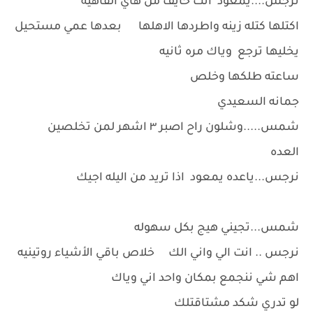
نرجس....يمعود انت خايف من هاي الفاهيه
اكتلها كتله زينه واطردها الاهلها بعدها عمي مستحيل
يخليها ترجع وياك مره ثانيه
ساعته طلكها وخلص
جمانه السعيدي
شمس.....وشلون راح اصبر ٣ اشهر لمن تخلصين
العده
نرجس...ياعده يمعود اذا تريد من اليله اجيك
شمس...تجيني هيج بكل سهوله
نرجس .. انت الي واني الك خلاص باقي الأشياء روتينيه
اهم شي ننجمع بمكان واحد اني وياك
لو تدري شكد مشتاقتلك