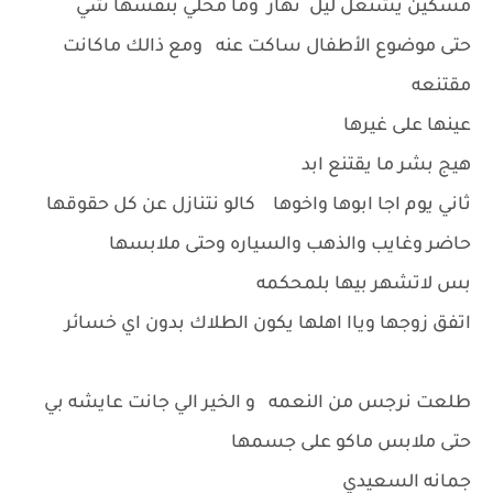
مسكين يشتغل ليل نهار وما مخلي بنفسها شي
حتى موضوع الأطفال ساكت عنه ومع ذالك ماكانت
مقتنعه
عينها على غيرها
هيج بشر ما يقتنع ابد
ثاني يوم اجا ابوها واخوها كالو نتنازل عن كل حقوقها
حاضر وغايب والذهب والسياره وحتى ملابسها
بس لاتشهر بيها بلمحكمه
اتفق زوجها وياا اهلها يكون الطلاك بدون اي خسائر
طلعت نرجس من النعمه و الخير الي جانت عايشه بي
حتى ملابس ماكو على جسمها
جمانه السعيدي