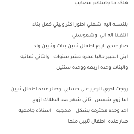
هلكد ما جابتلهم مصايب
بلنسبه اليه شغلي اطور اكثر وبيتي كمل بناء
انتقلنا اله اني وشموستي
صار عندي اربع اطفال ثننين بنات وثنيبن ولد
ابني الجبير حاليا عمره عشر سنوات والثاني ثمانيه
والبنات وحده اربعه ووحده سنتين
زوجت اخوي الزغير على حسابي وصار عنده اطفال ثنيين
اما زوج شمس ثاني شهر بعد الطلاك ازوج
اخذ وحده محترمه بشكل محجبه استاذه جامعيه
صار عنده اطفال ثنيبن منها